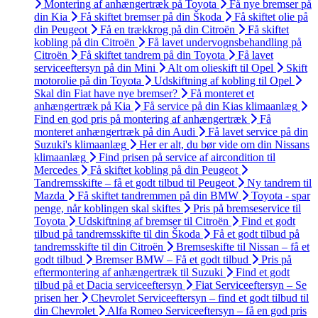
Montering af anhængertræk på Toyota
Få nye bremser på
din Kia
Få skiftet bremser på din Škoda
Få skiftet olie på
din Peugeot
Få en trækkrog på din Citroën
Få skiftet
kobling på din Citroën
Få lavet undervognsbehandling på
Citroën
Få skiftet tandrem på din Toyota
Få lavet
serviceeftersyn på din Mini
Alt om olieskift til Opel
Skift
motorolie på din Toyota
Udskiftning af kobling til Opel
Skal din Fiat have nye bremser?
Få monteret et
anhængertræk på Kia
Få service på din Kias klimaanlæg
Find en god pris på montering af anhængertræk
Få
monteret anhængertræk på din Audi
Få lavet service på din
Suzuki's klimaanlæg
Her er alt, du bør vide om din Nissans
klimaanlæg
Find prisen på service af aircondition til
Mercedes
Få skiftet kobling på din Peugeot
Tandremsskifte – få et godt tilbud til Peugeot
Ny tandrem til
Mazda
Få skiftet tandremmen på din BMW
Toyota - spar
penge, når koblingen skal skiftes
Pris på bremseservice til
Toyota
Udskiftning af bremser til Citroën
Find et godt
tilbud på tandremsskifte til din Škoda
Få et godt tilbud på
tandremsskifte til din Citroën
Bremseskifte til Nissan – få et
godt tilbud
Bremser BMW – Få et godt tilbud
Pris på
eftermontering af anhængertræk til Suzuki
Find et godt
tilbud på et Dacia serviceeftersyn
Fiat Serviceeftersyn – Se
prisen her
Chevrolet Serviceeftersyn – find et godt tilbud til
din Chevrolet
Alfa Romeo Serviceeftersyn – få en god pris