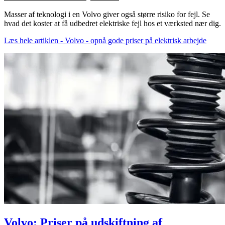
Masser af teknologi i en Volvo giver også større risiko for fejl. Se
hvad det koster at få udbedret elektriske fejl hos et værksted nær dig.
Læs hele artiklen - Volvo - opnå gode priser på elektrisk arbejde
Volvo: Priser på udskiftning af