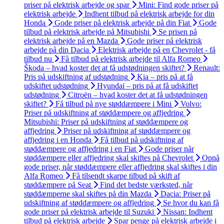
priser på elektrisk arbejde og spar
Mini: Find gode priser på
elektrisk arbejde
Indhent tilbud på elektrisk arbejde for din
Honda
Gode priser på elektrisk arbejde på din Fiat
Gode
tilbud på elektrisk arbejde på Mitsubishi
Se prisen på
elektrisk arbejde på en Mazda
Gode priser på elektrisk
arbejde på din Dacia
Elektrisk arbejde på en Chevrolet - få
tilbud nu
Få tilbud på elektrisk arbejde til Alfa Romeo
Škoda – hvad koster det at få udstødningen skiftet?
Renault:
Pris på udskiftning af udstødning
Kia – pris på at få
udskiftet udstødning
Hyundai – pris på at få udskiftet
udstødning
Citroën – hvad koster det at få udstødningen
skiftet?
Få tilbud på nye støddæmpere i Mini
Volvo:
Priser på udskiftning af støddæmpere og affjedring
Mitsubishi: Priser på udskiftning af støddæmpere og
affjedring
Priser på udskiftning af støddæmpere og
affjedring i en Honda
Få tilbud på udskiftning af
støddæmpere og affjedring i en Fiat
Gode priser når
støddæmpere eller affjedring skal skiftes på Chevrolet
Opnå
gode priser, når støddæmpere eller affjedring skal skiftes i din
Alfa Romeo
Få tilsendt skarpe tilbud på skift af
støddæmpere på Seat
Find det bedste værksted, når
støddæmperne skal skiftes på din Mazda
Dacia: Priser på
udskiftning af støddæmpere og affjedring
Se hvor du kan få
gode priser på elektrisk arbejde til Suzuki
Nissan: Indhent
tilbud på elektrisk arbejde
Spar penge på elektrisk arbejde i