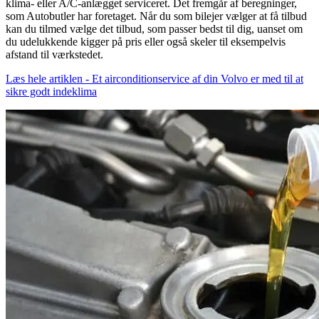
klima- eller A/C-anlægget serviceret. Det fremgår af beregninger,
som Autobutler har foretaget. Når du som bilejer vælger at få tilbud
kan du tilmed vælge det tilbud, som passer bedst til dig, uanset om
du udelukkende kigger på pris eller også skeler til eksempelvis
afstand til værkstedet.
Læs hele artiklen - Et airconditionservice af din Volvo er med til at
sikre godt indeklima