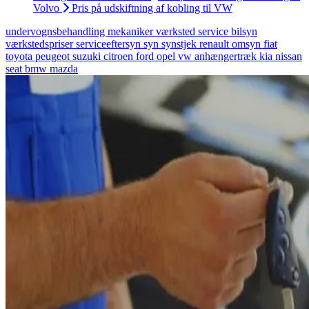
Volvo
Pris på udskiftning af kobling til VW
undervognsbehandling
mekaniker
værksted
service
bilsyn
værkstedspriser
serviceeftersyn
syn
synstjek
renault
omsyn
fiat
toyota
peugeot
suzuki
citroen
ford
opel
vw
anhængertræk
kia
nissan
seat
bmw
mazda