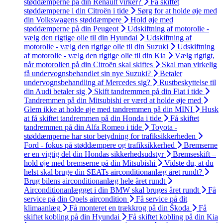
støddæmperne på din Renault virker?
Få skiftet
støddæmperne i din Citroën i tide
Sørg for at holde øje med
din Volkswagens støddæmpere
Hold øje med
støddæmperne på din Peugeot
Udskiftning af motorolie -
vælg den rigtige olie til din Hyundai
Udskiftning af
motorolie - vælg den rigtige olie til din Suzuki
Udskiftning
af motorolie - vælg den rigtige olie til din Kia
Vælg rigtigt,
når motorolien på din Citroën skal skiftes
Skal man virkelig
få undervognsbehandlet sin nye Suzuki?
Betaler
undervognsbehandling af Mercedes sig?
Rustbeskyttelse til
din Audi betaler sig
Skift tandremmen på din Fiat i tide
Tandremmen på din Mitsubishi er værd at holde øje med
Glem ikke at holde øje med tandremmen på din MINI
Husk
at få skiftet tandremmen på din Honda i tide
Få skiftet
tandremmen på din Alfa Romeo i tide
Toyota -
støddæmperne har stor betydning for trafiksikkerheden
Ford - fokus på støddæmpere og trafiksikkerhed
Bremserne
er en vigtig del din Hondas sikkerhedsudstyr
Bremseskift –
hold øje med bremserne på din Mitsubishi
Vidste du, at du
helst skal bruge din SEATs airconditionanlæg året rundt?
Brug bilens airconditionanlæg hele året rundt
Airconditionanlægget i din BMW skal bruges året rundt
Få
service på din Opels aircondition
Få service på dit
klimaanlæg
Få monteret en trækkrog på din Škoda
Få
skiftet kobling på din Hyundai
Få skiftet kobling på din Kia