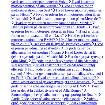
værksted - motorreparationer til Volvo
Hvad koster en
motorreparation på din Suzuki?
Hvad er prisen for en
motorreparation til en Seat?
Hvad koster motorreparationer
på en Nissan?
Hvad er prisen for en motorreparation til en
Mitsubishi?
Hvad koster motorreparation på en Mercedes?
Hvad er prisen for en motorreparation til en Mazda?
Hvad er prisen på en motorreparation til en Honda?
Hvad
er prisen for en motorreparation til en Fiat?
Hvad er prisen
for en motorreparation til en Dacia?
Hvad er prisen for en
motorreparation til en BMW?
Hvad koster motorreparation
på en Audi?
Her kan du få styr på styretøjet - Volvo
Hvad
er prisen på udmåling af styretøj?
Få gode priser på
afbalancering og sporing i Nissan
Hvad koster det at få
tjekket styretøjet på din Mitsubishi?
Har du styr på styretøjet
i din Mini?
Få gode priser når styretøjet på din Mercedes
skal repareres
Hvad koster det at få en Mazdas styretøj
efterset?
Find gode priser på udmåling af din Hondas
styretøj
Hvad er gennemsnitsprisen på udmåling af styretøj i
en Fiat?
Dacia: Hvad er prisen på udmåling af styretøj?
Hvad koster det at få tjekket styretøjet i en Chevrolet?
Opnå
gode priser på afbalancering eller sporing af BMW
Hvad
koster det at få tjekket styretøjet på Alfa Romeo?
Sammenlign priser på afbalancering og sporing for Suzuki
Audi: Gode priser på afbalancering eller sporing
Volvo -
opnå gode priser på elektrisk arbejde
Seat - sammenlign