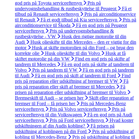
god pris på Toyota serviceeftersyn
Pris på
undervognsbehandling & rustbeskyttelse til Peugeot
Få et
tilbud på Renault serviceeftersyn
Pris på airconditionservice
til Renault
Få et godt tilbud på Kia serviceeftersyn
Pris på
airconditionservice til Škoda
Få en god pris på Peugeot
serviceeftersyn
Pris på undervognsbehandling &
rustbeskyttelse - VW
Husk den rigtige motorolie til din
Audi
Husk olieskifte til din Mercedes – den er vigtig for din
motor
Husk at skifte motorolien på din Ford – og brug den
korrekte olie
Husk olieskifte til din Volvo
Husk at få
skiftet motorolie på din VW
Find en god pris på skifte af
tandrem til Mercedes
Få en god pris på skifte af tandrem til
Volvo
Pris på tandrem til VW
Få en god pris på tandrem
til Audi
Få en god pris på skift af tandrem til Ford
Find
pris på reparation eller udskiftning af bremser til VW
Få
pris på reparation eller skift af bremser til Mercedes
Få
prisen på reparation eller udskiftning af bremser til Volvo
Bremseskift til Audi – se prisen her
Skift eller reparation af
bremser til Ford – få prisen her
Pris på Mercedes-Benz
serviceeftersyn
Pris på Volvo serviceeftersyn
Pris på
serviceeftersyn til din Volkswagen
Få en god pris på Audi
serviceeftersyn
Pris på Ford serviceeftersyn
Hvad koster
udskiftningen af din Audis kobling?
Få prisen på
udskiftning af koblingen på din Ford
Pris på udskiftning af
kobling til Mercedes-Benz
Pris på udskiftning af kobling til