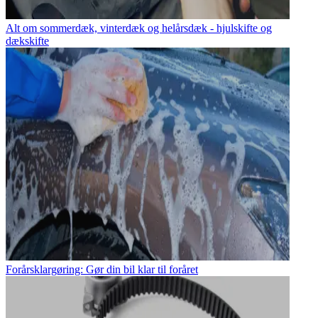
Alt om sommerdæk, vinterdæk og helårsdæk - hjulskifte og
dækskifte
Forårsklargøring: Gør din bil klar til foråret