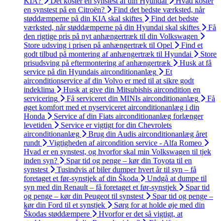
KIA?
Det koster en synstest af din Hyundai
Hvad koster
en synstest på en Citroën?
Find det bedste værksted, når
støddæmperne på din KIA skal skiftes
Find det bedste
værksted, når støddæmperne på din Hyundai skal skiftes
Få
den rigtige pris på nyt anhængertræk til din Volkswagen
Store udsving i prisen på anhængertræk til Opel
Find et
godt tilbud på montering af anhængertræk til Hyundai
Store
prisudsving på eftermontering af anhængertræk
Husk at få
service på din Hyundais airconditionanlæg
Et
airconditionservice af din Volvo er med til at sikre godt
indeklima
Husk at give din Mitsubishis aircondition en
servicering
Få serviceret din MINIs airconditionanlæg
Få
øget komfort med et nyserviceret airconditionanlæg i din
Honda
Service af din Fiats airconditionanlæg forlænger
levetiden
Service er vigtigt for din Chevrolets
airconditionanlæg
Brug din Audis airconditionanlæg året
rundt
Vigtigheden af aircondition service - Alfa Romeo
Hvad er en synstest, og hvorfor skal min Volkswagen til tjek
inden syn?
Spar tid og penge – kør din Toyota til en
synstest
Tusindvis af biler dumper hvert år til syn – få
foretaget et før-synstjek af din Škoda
Undgå at dumpe til
syn med din Renault – få foretaget et før-synstjek
Spar tid
og penge – kør din Peugeot til synstest
Spar tid og penge –
kør din Ford til et synstjek
Sørg for at holde øje med din
Škodas støddæmpere
Hvorfor er det så vigtigt, at