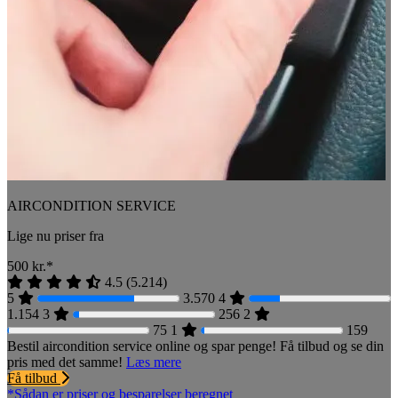
AIRCONDITION SERVICE
Lige nu priser fra
500
kr.*
4.5
(
5.214
)
5
3.570
4
1.154
3
256
2
75
1
159
Bestil aircondition service online og spar penge! Få tilbud og se din
pris med det samme!
Læs mere
Få tilbud
*Sådan er priser og besparelser beregnet