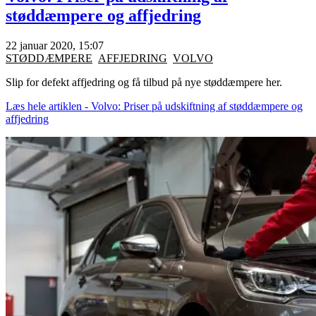
støddæmpere og affjedring
22 januar 2020, 15:07
STØDDÆMPERE
AFFJEDRING
VOLVO
Slip for defekt affjedring og få tilbud på nye støddæmpere her.
Læs hele artiklen - Volvo: Priser på udskiftning af støddæmpere og
affjedring