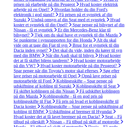
prisen på elarbejde på din Peugeot
Hvad koster elektrisk
arbejde på en Opel?
Hvordan holder du din Ford's
elektronik i god stand?
Få prisen på et synstjek af din
Suzuki
Undgå omsyn af din Seat med et synstjek
Hvad
koster et synstjek til din Opel?
Spar penge på bilsynet af din
Nissan - få et synstjek
Er din Mercedes-Benz klar til
bilsynet?
Tjek om du skal have et synstjek til din Mazda
Se punkterne i synsrapporten for din Honda
Alt du skal
vide om at tage din Fiat til syn
Brug for et synstjek til din
Dacia inden synet?
Det skal du vide, inden du kører til syn
med din BMW
Når din Audi skal til bilsyn
Hvad koster
det at få skiftet bilens tandrem?
Hvad koster motorarbejde
på din VW?
Hvad koster motorarbejde på din Peugeot?
Spar penge når din Toyota’s motor skal efterses
Søg efter
lave priser på motorarbejde til Opel
Opnå lave priser på
motorarbejde til Ford
Koblingsskifte – Spar penge på
udskiftning af kobling til Suzuki
Koblingsskifte til Seat
Få skiftet koblingen på din Nissan
Få udskiftet koblingen
på din Mazda
Koblingsskifte - få en god pris på
koblingsskifte til Fiat
Få pris på hvad et koblingsskifte til
Dacia koster
Koblingsskifte – Spar penge på udskiftning af
kobling til BMW
Udskiftning af bremser til Hyundai
Hvad koster det at få lavet bremser på en Dacia?
Seat – Få
tilbud på olieskift
Nissan – Få tilbud på skift af motorolie
Mazda – Få tilbud på skift af motorolie
Dacia – Få gode