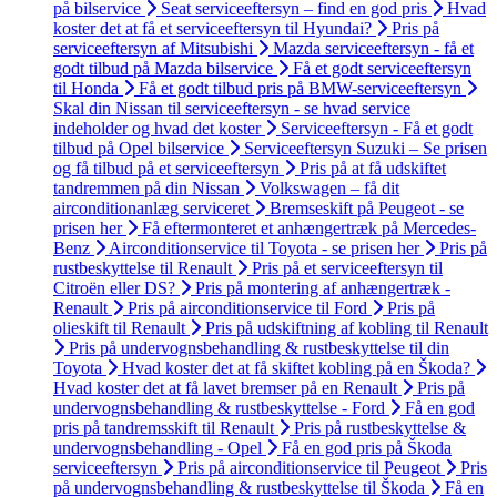
på bilservice
Seat serviceeftersyn – find en god pris
Hvad
koster det at få et serviceeftersyn til Hyundai?
Pris på
serviceeftersyn af Mitsubishi
Mazda serviceeftersyn - få et
godt tilbud på Mazda bilservice
Få et godt serviceeftersyn
til Honda
Få et godt tilbud pris på BMW-serviceeftersyn
Skal din Nissan til serviceeftersyn - se hvad service
indeholder og hvad det koster
Serviceeftersyn - Få et godt
tilbud på Opel bilservice
Serviceeftersyn Suzuki – Se prisen
og få tilbud på et serviceeftersyn
Pris på at få udskiftet
tandremmen på din Nissan
Volkswagen – få dit
airconditionanlæg serviceret
Bremseskift på Peugeot - se
prisen her
Få eftermonteret et anhængertræk på Mercedes-
Benz
Airconditionservice til Toyota - se prisen her
Pris på
rustbeskyttelse til Renault
Pris på et serviceeftersyn til
Citroën eller DS?
Pris på montering af anhængertræk -
Renault
Pris på airconditionservice til Ford
Pris på
olieskift til Renault
Pris på udskiftning af kobling til Renault
Pris på undervognsbehandling & rustbeskyttelse til din
Toyota
Hvad koster det at få skiftet kobling på en Škoda?
Hvad koster det at få lavet bremser på en Renault
Pris på
undervognsbehandling & rustbeskyttelse - Ford
Få en god
pris på tandremsskift til Renault
Pris på rustbeskyttelse &
undervognsbehandling - Opel
Få en god pris på Škoda
serviceeftersyn
Pris på airconditionservice til Peugeot
Pris
på undervognsbehandling & rustbeskyttelse til Škoda
Få en