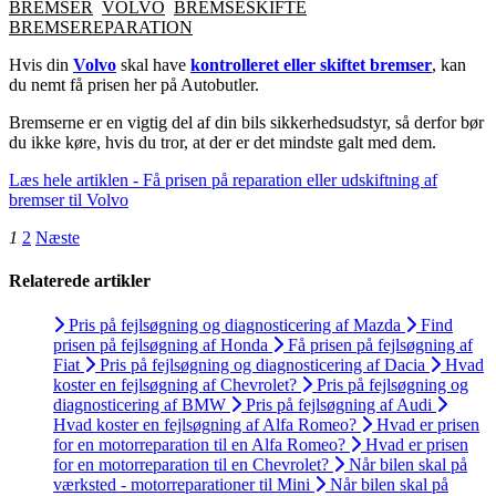
BREMSER
VOLVO
BREMSESKIFTE
BREMSEREPARATION
Hvis din
Volvo
skal have
kontrolleret eller skiftet bremser
, kan
du nemt få prisen her på Autobutler.
Bremserne er en vigtig del af din bils sikkerhedsudstyr, så derfor bør
du ikke køre, hvis du tror, at der er det mindste galt med dem.
Læs hele artiklen - Få prisen på reparation eller udskiftning af
bremser til Volvo
1
2
Næste
Relaterede artikler
Pris på fejlsøgning og diagnosticering af Mazda
Find
prisen på fejlsøgning af Honda
Få prisen på fejlsøgning af
Fiat
Pris på fejlsøgning og diagnosticering af Dacia
Hvad
koster en fejlsøgning af Chevrolet?
Pris på fejlsøgning og
diagnosticering af BMW
Pris på fejlsøgning af Audi
Hvad koster en fejlsøgning af Alfa Romeo?
Hvad er prisen
for en motorreparation til en Alfa Romeo?
Hvad er prisen
for en motorreparation til en Chevrolet?
Når bilen skal på
værksted - motorreparationer til Mini
Når bilen skal på