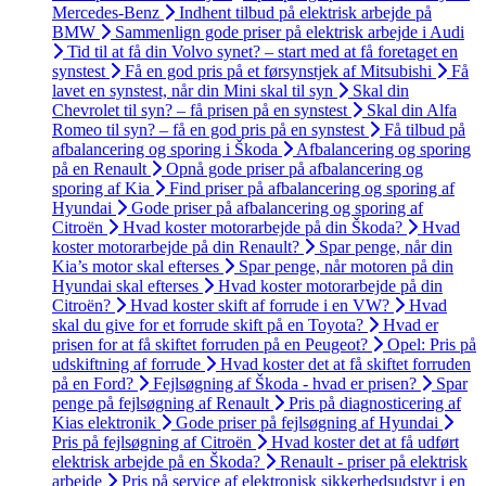
Mercedes-Benz
Indhent tilbud på elektrisk arbejde på
BMW
Sammenlign gode priser på elektrisk arbejde i Audi
Tid til at få din Volvo synet? – start med at få foretaget en
synstest
Få en god pris på et førsynstjek af Mitsubishi
Få
lavet en synstest, når din Mini skal til syn
Skal din
Chevrolet til syn? – få prisen på en synstest
Skal din Alfa
Romeo til syn? – få en god pris på en synstest
Få tilbud på
afbalancering og sporing i Škoda
Afbalancering og sporing
på en Renault
Opnå gode priser på afbalancering og
sporing af Kia
Find priser på afbalancering og sporing af
Hyundai
Gode priser på afbalancering og sporing af
Citroën
Hvad koster motorarbejde på din Škoda?
Hvad
koster motorarbejde på din Renault?
Spar penge, når din
Kia’s motor skal efterses
Spar penge, når motoren på din
Hyundai skal efterses
Hvad koster motorarbejde på din
Citroën?
Hvad koster skift af forrude i en VW?
Hvad
skal du give for et forrude skift på en Toyota?
Hvad er
prisen for at få skiftet forruden på en Peugeot?
Opel: Pris på
udskiftning af forrude
Hvad koster det at få skiftet forruden
på en Ford?
Fejlsøgning af Škoda - hvad er prisen?
Spar
penge på fejlsøgning af Renault
Pris på diagnosticering af
Kias elektronik
Gode priser på fejlsøgning af Hyundai
Pris på fejlsøgning af Citroën
Hvad koster det at få udført
elektrisk arbejde på en Škoda?
Renault - priser på elektrisk
arbejde
Pris på service af elektronisk sikkerhedsudstyr i en