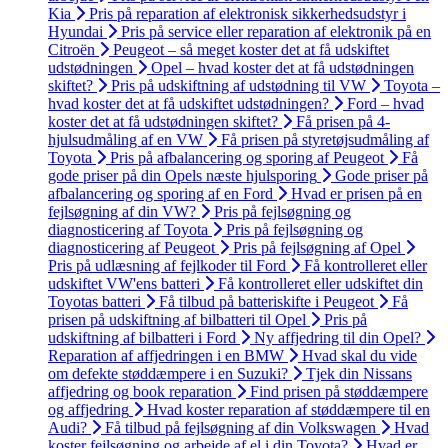
Kia
Pris på reparation af elektronisk sikkerhedsudstyr i
Hyundai
Pris på service eller reparation af elektronik på en
Citroën
Peugeot – så meget koster det at få udskiftet
udstødningen
Opel – hvad koster det at få udstødningen
skiftet?
Pris på udskiftning af udstødning til VW
Toyota –
hvad koster det at få udskiftet udstødningen?
Ford – hvad
koster det at få udstødningen skiftet?
Få prisen på 4-
hjulsudmåling af en VW
Få prisen på styretøjsudmåling af
Toyota
Pris på afbalancering og sporing af Peugeot
Få
gode priser på din Opels næste hjulsporing
Gode priser på
afbalancering og sporing af en Ford
Hvad er prisen på en
fejlsøgning af din VW?
Pris på fejlsøgning og
diagnosticering af Toyota
Pris på fejlsøgning og
diagnosticering af Peugeot
Pris på fejlsøgning af Opel
Pris på udlæsning af fejlkoder til Ford
Få kontrolleret eller
udskiftet VW'ens batteri
Få kontrolleret eller udskiftet din
Toyotas batteri
Få tilbud på batteriskifte i Peugeot
Få
prisen på udskiftning af bilbatteri til Opel
Pris på
udskiftning af bilbatteri i Ford
Ny affjedring til din Opel?
Reparation af affjedringen i en BMW
Hvad skal du vide
om defekte støddæmpere i en Suzuki?
Tjek din Nissans
affjedring og book reparation
Find prisen på støddæmpere
og affjedring
Hvad koster reparation af støddæmpere til en
Audi?
Få tilbud på fejlsøgning af din Volkswagen
Hvad
koster fejlsøgning og arbejde af el i din Toyota?
Hvad er