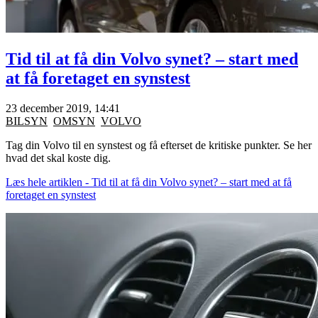
Tid til at få din Volvo synet? – start med
at få foretaget en synstest
23 december 2019, 14:41
BILSYN
OMSYN
VOLVO
Tag din Volvo til en synstest og få efterset de kritiske punkter. Se her
hvad det skal koste dig.
Læs hele artiklen - Tid til at få din Volvo synet? – start med at få
foretaget en synstest