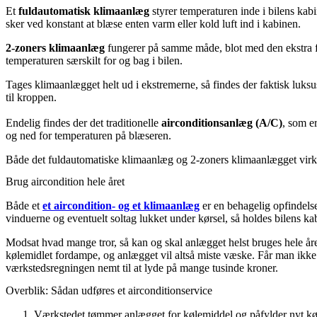
Et
fuldautomatisk klimaanlæg
styrer temperaturen inde i bilens kabi
sker ved konstant at blæse enten varm eller kold luft ind i kabinen.
2-zoners klimaanlæg
fungerer på samme måde, blot med den ekstra fin
temperaturen særskilt for og bag i bilen.
Tages klimaanlægget helt ud i ekstremerne, så findes der faktisk luksu
til kroppen.
Endelig findes der det traditionelle
airconditionsanlæg (A/C)
, som e
og ned for temperaturen på blæseren.
Både det fuldautomatiske klimaanlæg og 2-zoners klimaanlægget virker 
Brug aircondition hele året
Både et
et aircondition- og et klimaanlæg
er en behagelig opfindelse
vinduerne og eventuelt soltag lukket under kørsel, så holdes bilens ka
Modsat hvad mange tror, så kan og skal anlægget helst bruges hele året
kølemidlet fordampe, og anlægget vil altså miste væske. Får man ikke 
værkstedsregningen nemt til at lyde på mange tusinde kroner.
Overblik: Sådan udføres et airconditionservice
Værkstedet tømmer anlægget for kølemiddel og påfylder nyt kø