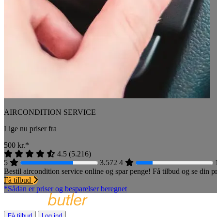
AIRCONDITION SERVICE
Lige nu priser fra
500
kr.*
4.5
(
5.216
)
5
3.572
4
Bestil aircondition service online og spar penge! Få tilbud og se din
Få tilbud
*Sådan er priser og besparelser beregnet
Få tilbud
Log ind