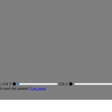
1.154
3
256
2
 pris med det samme!
Læs mere