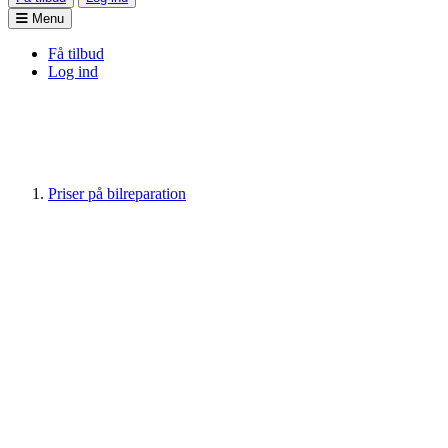
Menu
Få tilbud
Log ind
Priser på bilreparation