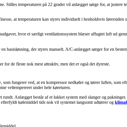
ne. Stilles temperaturen på 22 grader vil anlægget sørge for, at justere
esse, at temperaturen kan styres individuelt i henholdsvis førersiden o
sudgaver, hvor et særligt ventilationssystem blæser affugtet luft ud ge
r en basisløsning, der styres manuelt. A/C-anlægget sørger for en bestem
for de fleste nok mest attraktiv, men det er også det dyreste.
, som fungerer ved, at en kompressor nedkøler og tørrer luften, som eft
bine veltempereret under hele køreturen.
 rundt. Anlægget består af et lukket system med slanger og pakninger. I
efterfyldt kølemiddel tids nok vil systemet langsomt udtørrer og
klima
lemiddel.