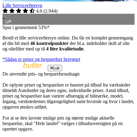
Lille Serviceeftersyn
4.6
(
2.944
)
Spar i gennemsnit 53%*
Bestil et lille serviceeftersyn online. Du får en komplet gennemgang
af din bil med
46 kontrolpunkter
der bl.a. indeholder skift af olie
og oliefilter med op til
4 liter kvalitetsolie
.
*Sådan er priser og besparelser beregnet
Luk
De anvendte pris- og besparelsesudsagn
De oplyste priser og besparelser er baseret på tilbud fra værksteder
tilmeldt Autobutler og deres egne, individuelle priser. Antal tilbud,
priser og besparelser kan variere afhængig af bilmærke, model,
årgang, værkstedernes tilgængelighed samt hvornår og hvor i landet,
opgaven ønskes udført.
For at se den laveste mulige pris og største mulige aktuelle
besparelse, skal “Hele landet” vælges i tilbudsoversigten på en
oprettet opgave.