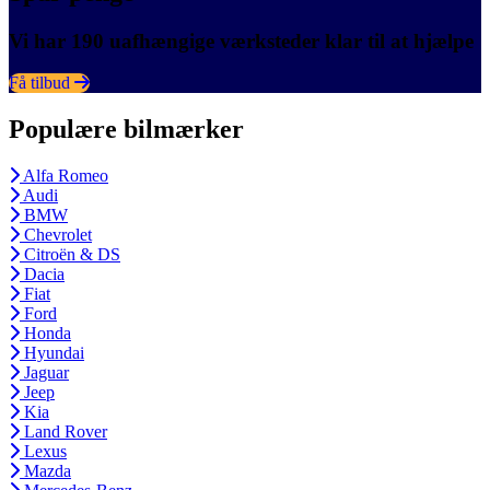
Vi har 190 uafhængige værksteder klar til at hjælpe
Få tilbud
Populære bilmærker
Alfa Romeo
Audi
BMW
Chevrolet
Citroën & DS
Dacia
Fiat
Ford
Honda
Hyundai
Jaguar
Jeep
Kia
Land Rover
Lexus
Mazda