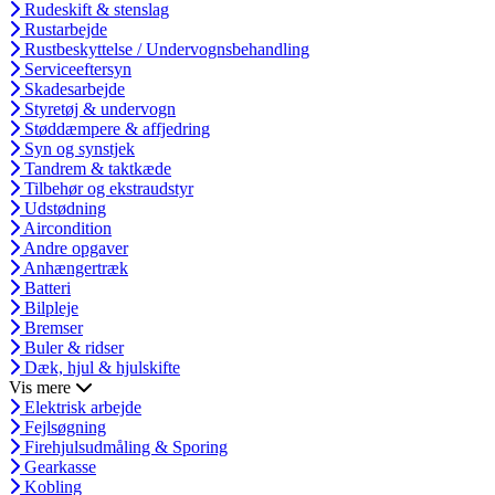
Rudeskift & stenslag
Rustarbejde
Rustbeskyttelse / Undervognsbehandling
Serviceeftersyn
Skadesarbejde
Styretøj & undervogn
Støddæmpere & affjedring
Syn og synstjek
Tandrem & taktkæde
Tilbehør og ekstraudstyr
Udstødning
Aircondition
Andre opgaver
Anhængertræk
Batteri
Bilpleje
Bremser
Buler & ridser
Dæk, hjul & hjulskifte
Vis mere
Elektrisk arbejde
Fejlsøgning
Firehjulsudmåling & Sporing
Gearkasse
Kobling