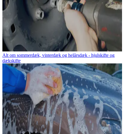
Alt om sommerdæk, vinterdæk og helårsdæk - hjulskifte og
dækskifte