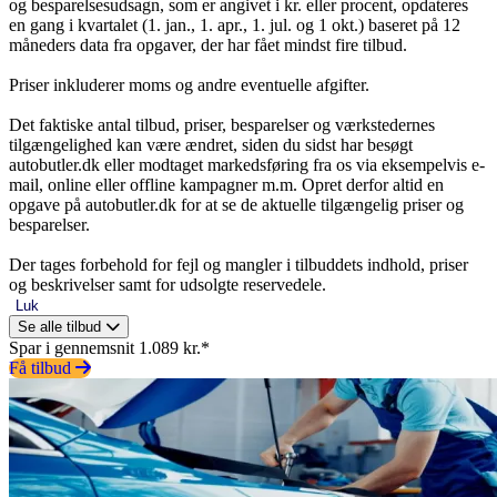
og besparelsesudsagn, som er angivet i kr. eller procent, opdateres
en gang i kvartalet (1. jan., 1. apr., 1. jul. og 1 okt.) baseret på 12
måneders data fra opgaver, der har fået mindst fire tilbud.
Priser inkluderer moms og andre eventuelle afgifter.
Det faktiske antal tilbud, priser, besparelser og værkstedernes
tilgængelighed kan være ændret, siden du sidst har besøgt
autobutler.dk eller modtaget markedsføring fra os via eksempelvis e-
mail, online eller offline kampagner m.m. Opret derfor altid en
opgave på autobutler.dk for at se de aktuelle tilgængelig priser og
besparelser.
Der tages forbehold for fejl og mangler i tilbuddets indhold, priser
og beskrivelser samt for udsolgte reservedele.
Luk
Se alle tilbud
Spar i gennemsnit 1.089 kr.*
Få tilbud