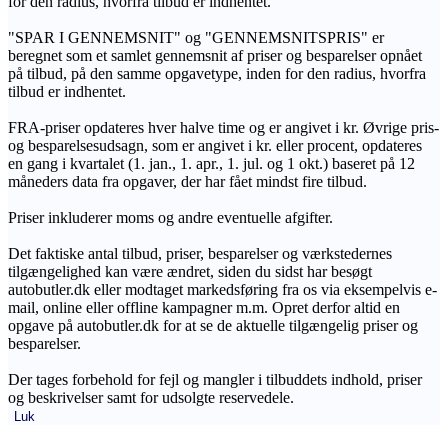
for den radius, hvorfra tilbud er indhentet.
"SPAR I GENNEMSNIT" og "GENNEMSNITSPRIS" er
beregnet som et samlet gennemsnit af priser og besparelser opnået
på tilbud, på den samme opgavetype, inden for den radius, hvorfra
tilbud er indhentet.
FRA-priser opdateres hver halve time og er angivet i kr. Øvrige pris-
og besparelsesudsagn, som er angivet i kr. eller procent, opdateres
en gang i kvartalet (1. jan., 1. apr., 1. jul. og 1 okt.) baseret på 12
måneders data fra opgaver, der har fået mindst fire tilbud.
Priser inkluderer moms og andre eventuelle afgifter.
Det faktiske antal tilbud, priser, besparelser og værkstedernes
tilgængelighed kan være ændret, siden du sidst har besøgt
autobutler.dk eller modtaget markedsføring fra os via eksempelvis e-
mail, online eller offline kampagner m.m. Opret derfor altid en
opgave på autobutler.dk for at se de aktuelle tilgængelig priser og
besparelser.
Der tages forbehold for fejl og mangler i tilbuddets indhold, priser
og beskrivelser samt for udsolgte reservedele.
Luk