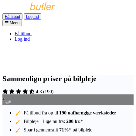
Få tilbud
Log ind
Menu
Få tilbud
Log ind
Sammenlign priser på bilpleje
4.3
(
190
)
Få tilbud fra op til
190 uafhængige værksteder
Bilpleje - Lige nu fra:
200 kr.
*
Spar i gennemsnit
71%
* på bilpleje