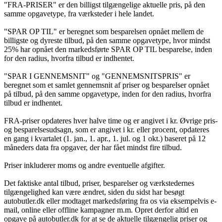
"FRA-PRISER" er den billigst tilgængelige aktuelle pris, på den
samme opgavetype, fra værksteder i hele landet.
"SPAR OP TIL" er beregnet som besparelsen opnået mellem de
billigste og dyreste tilbud, på den samme opgavetype, hvor mindst
25% har opnået den markedsførte SPAR OP TIL besparelse, inden
for den radius, hvorfra tilbud er indhentet.
"SPAR I GENNEMSNIT" og "GENNEMSNITSPRIS" er
beregnet som et samlet gennemsnit af priser og besparelser opnået
på tilbud, på den samme opgavetype, inden for den radius, hvorfra
tilbud er indhentet.
FRA-priser opdateres hver halve time og er angivet i kr. Øvrige pris-
og besparelsesudsagn, som er angivet i kr. eller procent, opdateres
en gang i kvartalet (1. jan., 1. apr., 1. jul. og 1 okt.) baseret på 12
måneders data fra opgaver, der har fået mindst fire tilbud.
Priser inkluderer moms og andre eventuelle afgifter.
Det faktiske antal tilbud, priser, besparelser og værkstedernes
tilgængelighed kan være ændret, siden du sidst har besøgt
autobutler.dk eller modtaget markedsføring fra os via eksempelvis e-
mail, online eller offline kampagner m.m. Opret derfor altid en
opgave på autobutler.dk for at se de aktuelle tilgængelig priser og