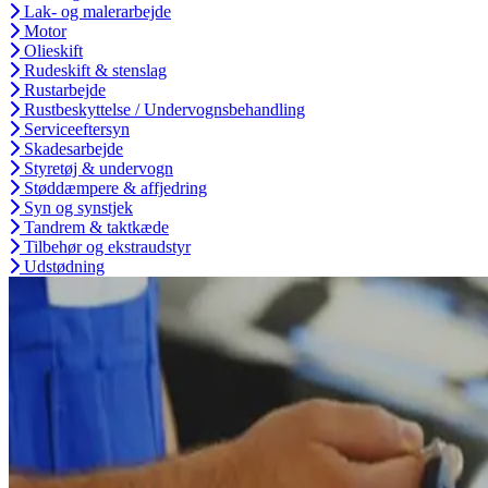
Lak- og malerarbejde
Motor
Olieskift
Rudeskift & stenslag
Rustarbejde
Rustbeskyttelse / Undervognsbehandling
Serviceeftersyn
Skadesarbejde
Styretøj & undervogn
Støddæmpere & affjedring
Syn og synstjek
Tandrem & taktkæde
Tilbehør og ekstraudstyr
Udstødning