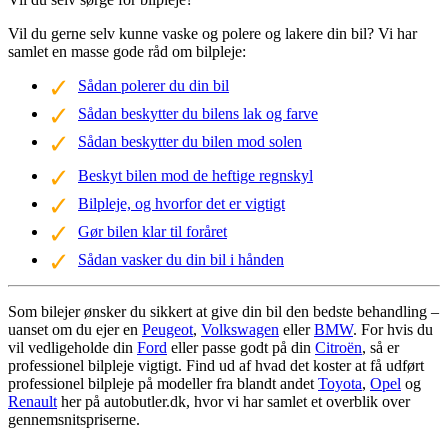
Vil du gerne selv kunne vaske og polere og lakere din bil? Vi har
samlet en masse gode råd om bilpleje:
Sådan polerer du din bil
Sådan beskytter du bilens lak og farve
Sådan beskytter du bilen mod solen
Beskyt bilen mod de heftige regnskyl
Bilpleje, og hvorfor det er vigtigt
Gør bilen klar til foråret
Sådan vasker du din bil i hånden
Som bilejer ønsker du sikkert at give din bil den bedste behandling –
uanset om du ejer en
Peugeot
,
Volkswagen
eller
BMW
. For hvis du
vil vedligeholde din
Ford
eller passe godt på din
Citroën
, så er
professionel bilpleje vigtigt. Find ud af hvad det koster at få udført
professionel bilpleje på modeller fra blandt andet
Toyota
,
Opel
og
Renault
her på autobutler.dk, hvor vi har samlet et overblik over
gennemsnitspriserne.