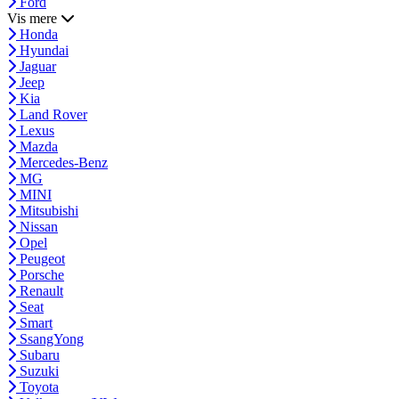
Ford
Vis mere
Honda
Hyundai
Jaguar
Jeep
Kia
Land Rover
Lexus
Mazda
Mercedes-Benz
MG
MINI
Mitsubishi
Nissan
Opel
Peugeot
Porsche
Renault
Seat
Smart
SsangYong
Subaru
Suzuki
Toyota