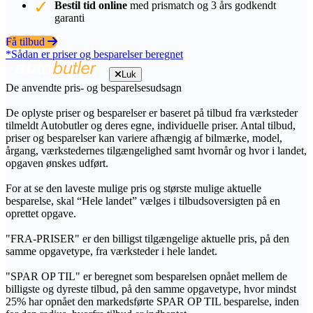
Bestil tid online
med prismatch og 3 års godkendt
garanti
Få tilbud
*Sådan er priser og besparelser beregnet
Luk
De anvendte pris- og besparelsesudsagn
De oplyste priser og besparelser er baseret på tilbud fra værksteder
tilmeldt Autobutler og deres egne, individuelle priser. Antal tilbud,
priser og besparelser kan variere afhængig af bilmærke, model,
årgang, værkstedernes tilgængelighed samt hvornår og hvor i landet,
opgaven ønskes udført.
For at se den laveste mulige pris og største mulige aktuelle
besparelse, skal “Hele landet” vælges i tilbudsoversigten på en
oprettet opgave.
"FRA-PRISER" er den billigst tilgængelige aktuelle pris, på den
samme opgavetype, fra værksteder i hele landet.
"SPAR OP TIL" er beregnet som besparelsen opnået mellem de
billigste og dyreste tilbud, på den samme opgavetype, hvor mindst
25% har opnået den markedsførte SPAR OP TIL besparelse, inden