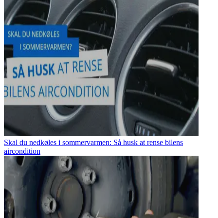
Skal du nedkøles i sommervarmen: Så husk at rense bilens
aircondition