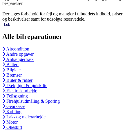
besparelser.
Der tages forbehold for fejl og mangler i tilbuddets indhold, priser
og beskrivelser samt for udsolgte reservedele.
Luk
Alle bilreparationer
Aircondition
Andre opgaver
Anhængertræk
Batteri
Bilpleje
Bremser
Buler & ridser
Dæk, hjul & hjulskifte
Elektrisk arbejde
Fejlsøgning
Firehjulsudmåling & Sporing
Gearkasse
Kobling
Lak- og malerarbejde
Motor
Olieskift