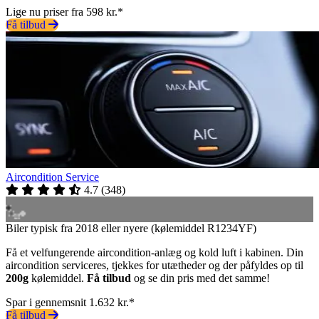
Lige nu priser fra 598 kr.*
Få tilbud
Aircondition Service
4.7
(
348
)
Biler typisk fra 2018 eller nyere (kølemiddel R1234YF)
Få et velfungerende aircondition-anlæg og kold luft i kabinen. Din
aircondition serviceres, tjekkes for utætheder og der påfyldes op til
200g
kølemiddel.
Få tilbud
og se din pris med det samme!
Spar i gennemsnit 1.632 kr.*
Få tilbud