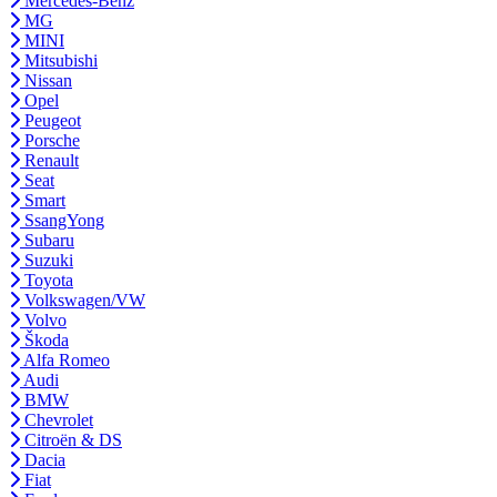
Mercedes-Benz
MG
MINI
Mitsubishi
Nissan
Opel
Peugeot
Porsche
Renault
Seat
Smart
SsangYong
Subaru
Suzuki
Toyota
Volkswagen/VW
Volvo
Škoda
Alfa Romeo
Audi
BMW
Chevrolet
Citroën & DS
Dacia
Fiat