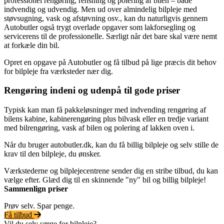
professionel rengøring, rensning og polering af bilen – både
indvendig og udvendig. Men ud over almindelig bilpleje med
støvsugning, vask og afstøvning osv., kan du naturligvis gennem
Autobutler også trygt overlade opgaver som lakforsegling og
servicerens til de professionelle. Særligt når det bare skal være nemt
at forkæle din bil.
Opret en opgave på Autobutler og få tilbud på lige præcis dit behov
for bilpleje fra værksteder nær dig.
Rengøring indeni og udenpå til gode priser
Typisk kan man få pakkeløsninger med indvending rengøring af
bilens kabine, kabinerengøring plus bilvask eller en tredje variant
med bilrengøring, vask af bilen og polering af lakken oven i.
Når du bruger autobutler.dk, kan du få billig bilpleje og selv stille de
krav til den bilpleje, du ønsker.
Værkstederne og bilplejecentrene sender dig en stribe tilbud, du kan
vælge efter. Glæd dig til en skinnende "ny" bil og billig bilpleje!
Sammenlign priser
Prøv selv. Spar penge.
Få tilbud
Vil du selv sørge for bilpleje?