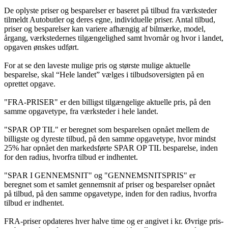
De oplyste priser og besparelser er baseret på tilbud fra værksteder
tilmeldt Autobutler og deres egne, individuelle priser. Antal tilbud,
priser og besparelser kan variere afhængig af bilmærke, model,
årgang, værkstedernes tilgængelighed samt hvornår og hvor i landet,
opgaven ønskes udført.
For at se den laveste mulige pris og største mulige aktuelle
besparelse, skal “Hele landet” vælges i tilbudsoversigten på en
oprettet opgave.
"FRA-PRISER" er den billigst tilgængelige aktuelle pris, på den
samme opgavetype, fra værksteder i hele landet.
"SPAR OP TIL" er beregnet som besparelsen opnået mellem de
billigste og dyreste tilbud, på den samme opgavetype, hvor mindst
25% har opnået den markedsførte SPAR OP TIL besparelse, inden
for den radius, hvorfra tilbud er indhentet.
"SPAR I GENNEMSNIT" og "GENNEMSNITSPRIS" er
beregnet som et samlet gennemsnit af priser og besparelser opnået
på tilbud, på den samme opgavetype, inden for den radius, hvorfra
tilbud er indhentet.
FRA-priser opdateres hver halve time og er angivet i kr. Øvrige pris-