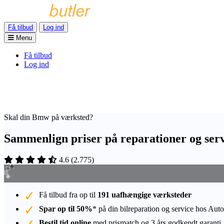
Få tilbud
Log ind
Menu
Få tilbud
Log ind
Skal din Bmw på værksted?
Sammenlign priser på reparationer og serv
4.6
(
2.775
)
Få tilbud fra op til
191 uafhængige værksteder
Spar op til 50%
* på din bilreparation og service hos Auto
Bestil tid online
med prismatch og 3 års godkendt garanti