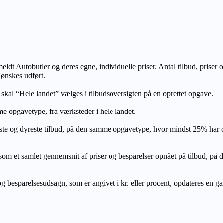
lmeldt Autobutler og deres egne, individuelle priser. Antal tilbud, prise
 ønskes udført.
, skal “Hele landet” vælges i tilbudsoversigten på en oprettet opgave.
e opgavetype, fra værksteder i hele landet.
ste og dyreste tilbud, på den samme opgavetype, hvor mindst 25% har
let gennemsnit af priser og besparelser opnået på tilbud, på den s
 besparelsesudsagn, som er angivet i kr. eller procent, opdateres en gang 