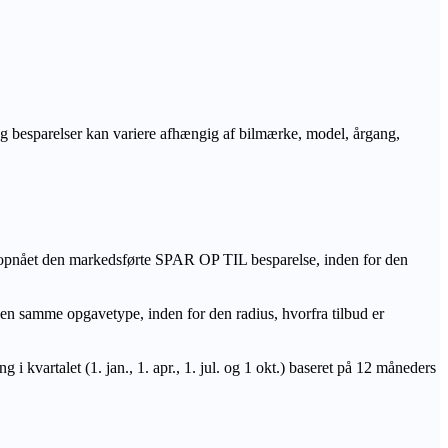
r og besparelser kan variere afhængig af bilmærke, model, årgang,
 opnået den markedsførte SPAR OP TIL besparelse, inden for den
amme opgavetype, inden for den radius, hvorfra tilbud er
i kvartalet (1. jan., 1. apr., 1. jul. og 1 okt.) baseret på 12 måneders