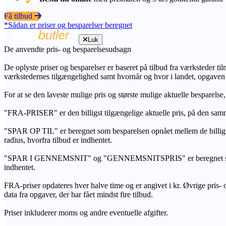
Få tilbud
*Sådan er priser og besparelser beregnet
Luk
De anvendte pris- og besparelsesudsagn
De oplyste priser og besparelser er baseret på tilbud fra værksteder ti
værkstedernes tilgængelighed samt hvornår og hvor i landet, opgaven
For at se den laveste mulige pris og største mulige aktuelle besparelse
"FRA-PRISER" er den billigst tilgængelige aktuelle pris, på den samm
"SPAR OP TIL" er beregnet som besparelsen opnået mellem de billig
radius, hvorfra tilbud er indhentet.
"SPAR I GENNEMSNIT" og "GENNEMSNITSPRIS" er beregnet som et sam
indhentet.
FRA-priser opdateres hver halve time og er angivet i kr. Øvrige pris- og
data fra opgaver, der har fået mindst fire tilbud.
Priser inkluderer moms og andre eventuelle afgifter.