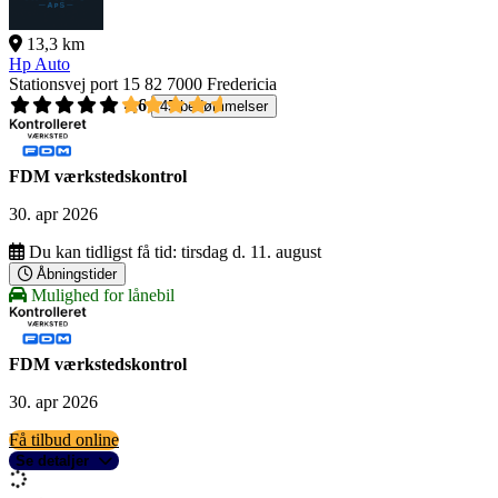
13,3 km
Hp Auto
Stationsvej port 15 82
7000 Fredericia
4,6
45 bedømmelser
FDM værkstedskontrol
30. apr 2026
Du kan tidligst få tid:
tirsdag d. 11. august
Åbningstider
Mulighed for lånebil
FDM værkstedskontrol
30. apr 2026
Få tilbud online
Se detaljer