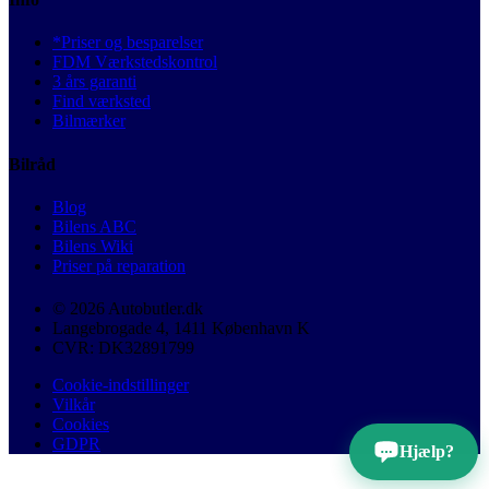
*Priser og besparelser
FDM Værkstedskontrol
3 års garanti
Find værksted
Bilmærker
Bilråd
Blog
Bilens ABC
Bilens Wiki
Priser på reparation
© 2026 Autobutler.dk
Langebrogade 4, 1411 København K
CVR: DK32891799
Cookie-indstillinger
Vilkår
Cookies
GDPR
Hjælp?