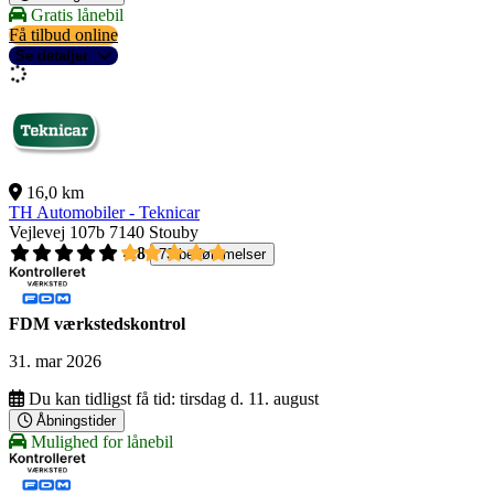
Gratis lånebil
Få tilbud online
Se detaljer
16,0 km
TH Automobiler - Teknicar
Vejlevej 107b
7140 Stouby
4,8
73 bedømmelser
FDM værkstedskontrol
31. mar 2026
Du kan tidligst få tid:
tirsdag d. 11. august
Åbningstider
Mulighed for lånebil