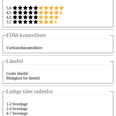
5,0
4,5
4,0
3,5
FDM-kontrolleret
Værkstedskontrolleret
Lånebil
Gratis lånebil
Mulighed for lånebil
Ledige tider indenfor
1-2 hverdage
2-4 hverdage
4-7 hverdage