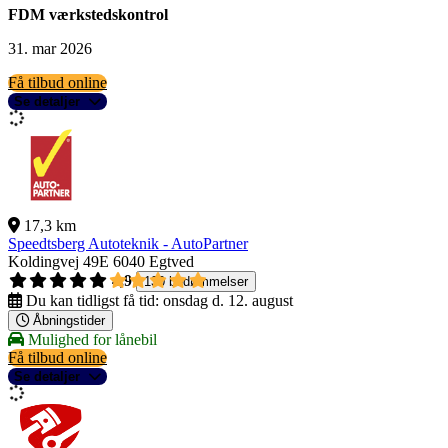
FDM værkstedskontrol
31. mar 2026
Få tilbud online
Se detaljer
17,3 km
Speedtsberg Autoteknik - AutoPartner
Koldingvej 49E
6040 Egtved
4,9
130 bedømmelser
Du kan tidligst få tid:
onsdag d. 12. august
Åbningstider
Mulighed for lånebil
Få tilbud online
Se detaljer