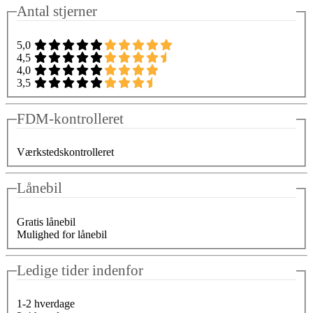
Antal stjerner
5,0
4,5
4,0
3,5
FDM-kontrolleret
Værkstedskontrolleret
Lånebil
Gratis lånebil
Mulighed for lånebil
Ledige tider indenfor
1-2 hverdage