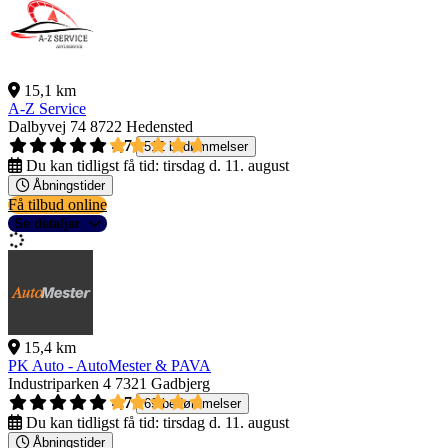
15,1 km
A-Z Service
Dalbyvej 74
8722 Hedensted
4,7
512 bedømmelser
Du kan tidligst få tid:
tirsdag d. 11. august
Åbningstider
Få tilbud online
Se detaljer
15,4 km
PK Auto - AutoMester & PAVA
Industriparken 4
7321 Gadbjerg
4,7
69 bedømmelser
Du kan tidligst få tid:
tirsdag d. 11. august
Åbningstider