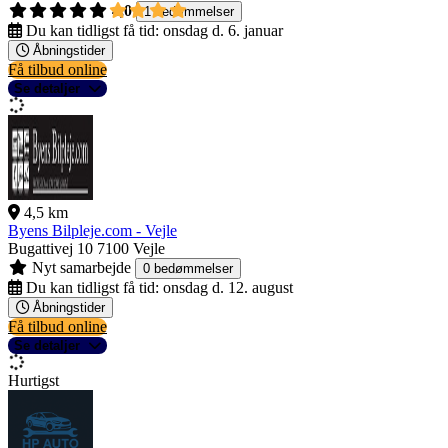
4,0
1 bedømmelser
Du kan tidligst få tid:
onsdag d. 6. januar
Åbningstider
Få tilbud online
Se detaljer
4,5 km
Byens Bilpleje.com - Vejle
Bugattivej 10
7100 Vejle
Nyt samarbejde
0 bedømmelser
Du kan tidligst få tid:
onsdag d. 12. august
Åbningstider
Få tilbud online
Se detaljer
Hurtigst