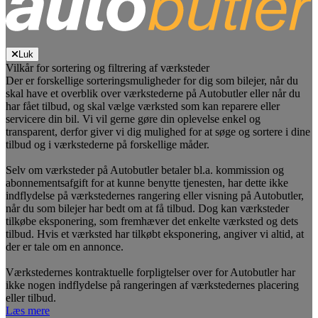
Luk
Vilkår for sortering og filtrering af værksteder
Der er forskellige sorteringsmuligheder for dig som bilejer, når du
skal have et overblik over værkstederne på Autobutler eller når du
har fået tilbud, og skal vælge værksted som kan reparere eller
servicere din bil. Vi vil gerne gøre din oplevelse enkel og
transparent, derfor giver vi dig mulighed for at søge og sortere i dine
tilbud og i værkstederne på forskellige måder.
Selv om værksteder på Autobutler betaler bl.a. kommission og
abonnementsafgift for at kunne benytte tjenesten, har dette ikke
indflydelse på værkstedernes rangering eller visning på Autobutler,
når du som bilejer har bedt om at få tilbud. Dog kan værksteder
tilkøbe eksponering, som fremhæver det enkelte værksted og dets
tilbud. Hvis et værksted har tilkøbt eksponering, angiver vi altid, at
der er tale om en annonce.
Værkstedernes kontraktuelle forpligtelser over for Autobutler har
ikke nogen indflydelse på rangeringen af værkstedernes placering
eller tilbud.
Læs mere