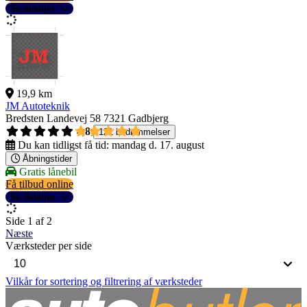
Se detaljer
19,9 km
JM Autoteknik
Bredsten Landevej 58
7321 Gadbjerg
4,8
121 bedømmelser
Du kan tidligst få tid:
mandag d. 17. august
Åbningstider
Gratis lånebil
Få tilbud online
Se detaljer
Side 1 af 2
Næste
Værksteder per side
Vilkår for sortering og filtrering af værksteder