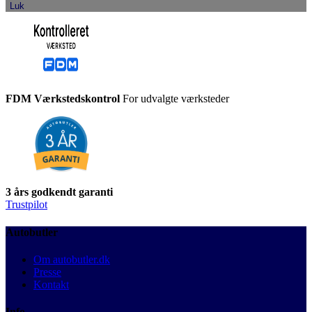
Luk
FDM Værkstedskontrol
For udvalgte værksteder
3 års godkendt garanti
Trustpilot
Autobutler
Om autobutler.dk
Presse
Kontakt
Info