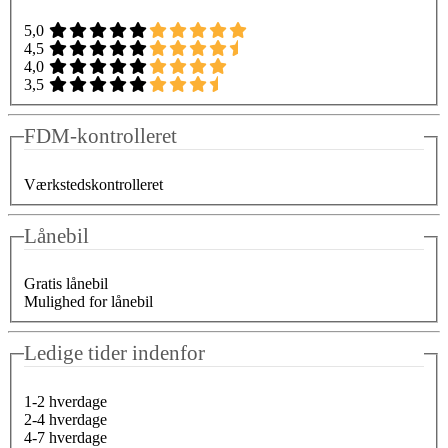
5,0
4,5
4,0
3,5
FDM-kontrolleret
Værkstedskontrolleret
Lånebil
Gratis lånebil
Mulighed for lånebil
Ledige tider indenfor
1-2 hverdage
2-4 hverdage
4-7 hverdage