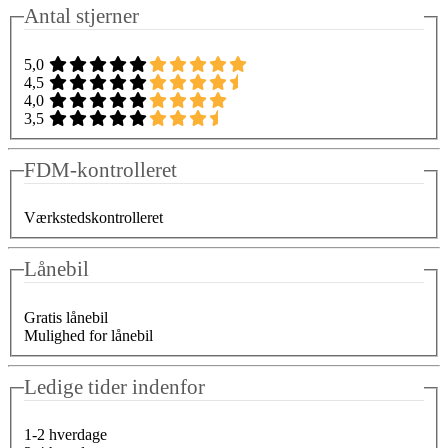
Antal stjerner
5,0
4,5
4,0
3,5
FDM-kontrolleret
Værkstedskontrolleret
Lånebil
Gratis lånebil
Mulighed for lånebil
Ledige tider indenfor
1-2 hverdage