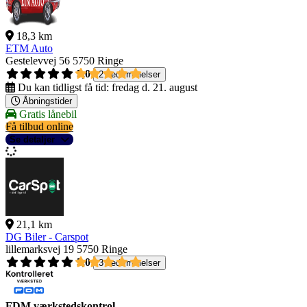
18,3 km
ETM Auto
Gestelevvej 56
5750 Ringe
5,0
2 bedømmelser
Du kan tidligst få tid:
fredag d. 21. august
Åbningstider
Gratis lånebil
Få tilbud online
Se detaljer
21,1 km
DG Biler - Carspot
lillemarksvej 19
5750 Ringe
5,0
3 bedømmelser
FDM værkstedskontrol