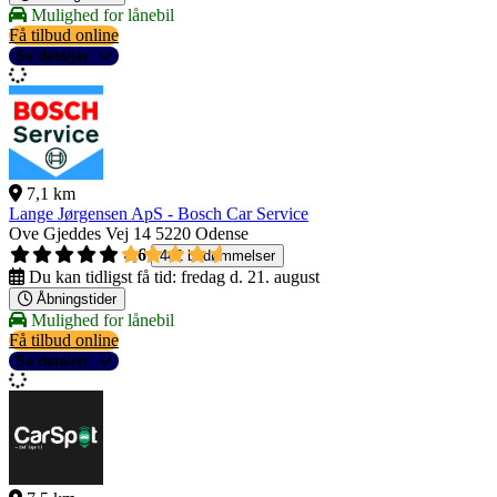
Mulighed for lånebil
Få tilbud online
Se detaljer
7,1 km
Lange Jørgensen ApS - Bosch Car Service
Ove Gjeddes Vej 14
5220 Odense
4,6
442 bedømmelser
Du kan tidligst få tid:
fredag d. 21. august
Åbningstider
Mulighed for lånebil
Få tilbud online
Se detaljer