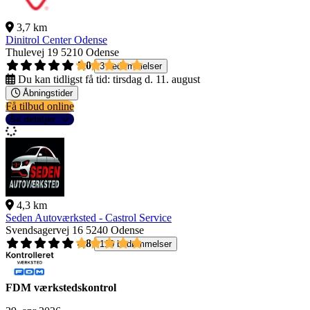
3,7 km
Dinitrol Center Odense
Thulevej 19
5210 Odense
5,0
3 bedømmelser
Du kan tidligst få tid:
tirsdag d. 11. august
Åbningstider
Få tilbud online
Se detaljer
4,3 km
Seden Autoværksted - Castrol Service
Svendsagervej 16
5240 Odense
4,8
110 bedømmelser
FDM værkstedskontrol