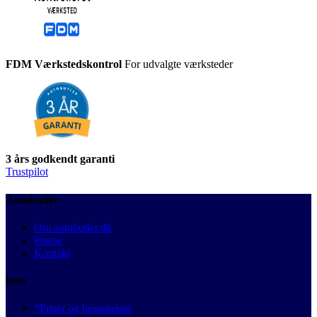
FDM Værkstedskontrol
For udvalgte værksteder
3 års godkendt garanti
Trustpilot
Autobutler
Om autobutler.dk
Presse
Kontakt
Info
*Priser og besparelser