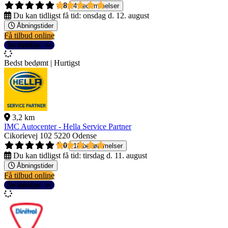
4,8
4 bedømmelser
Du kan tidligst få tid:
onsdag d. 12. august
Åbningstider
Få tilbud online
Se detaljer
Bedst bedømt | Hurtigst
3,2 km
IMC Autocenter - Hella Service Partner
Cikorievej 102
5220 Odense
5,0
18 bedømmelser
Du kan tidligst få tid:
tirsdag d. 11. august
Åbningstider
Få tilbud online
Se detaljer