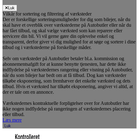
Luk
Vilkår for sortering og filtrering af værksteder
Der er forskellige sorteringsmuligheder for dig som bilejer, når du
skal have et overblik over værkstederne på Autobutler eller når du
har fået tilbud, og skal vælge værksted som kan reparere eller
servicere din bil. Vi vil gerne gøre din oplevelse enkel og
transparent, derfor giver vi dig mulighed for at søge og sortere i dine
tilbud og i værkstederne på forskellige måder.
Selv om værksteder på Autobutler betaler bl.a. kommission og
abonnementsafgift for at kunne benytte tjenesten, har dette ikke
indflydelse på værkstedernes rangering eller visning på Autobutler,
når du som bilejer har bedt om at få tilbud. Dog kan værksteder
tilkøbe eksponering, som fremhæver det enkelte værksted og dets
tilbud. Hvis et værksted har tilkøbt eksponering, angiver vi altid, at
der er tale om en annonce.
Værkstedernes kontraktuelle forpligtelser over for Autobutler har
ikke nogen indflydelse på rangeringen af værkstedernes placering
eller tilbud.
Læs mere
Luk