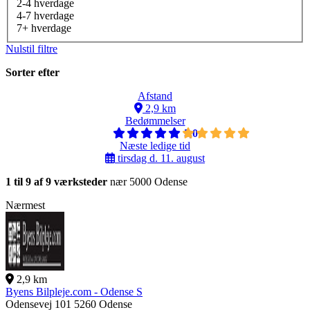
2-4 hverdage
4-7 hverdage
7+ hverdage
Nulstil filtre
Sorter efter
Afstand
2,9 km
Bedømmelser
5,0
Næste ledige tid
tirsdag d. 11. august
1 til 9 af 9 værksteder
nær 5000 Odense
Nærmest
2,9 km
Byens Bilpleje.com - Odense S
Odensevej 101
5260 Odense