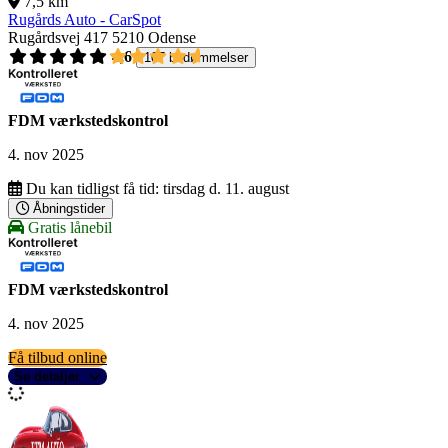
7,5 km
Rugårds Auto - CarSpot
Rugårdsvej 417
5210 Odense
4,6
107 bedømmelser
FDM værkstedskontrol
4. nov 2025
Du kan tidligst få tid:
tirsdag d. 11. august
Åbningstider
Gratis lånebil
FDM værkstedskontrol
4. nov 2025
Få tilbud online
Se detaljer