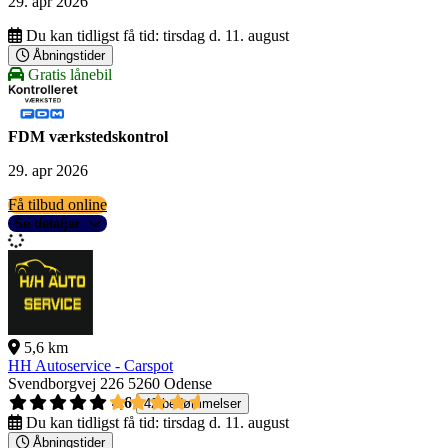
29. apr 2026
Du kan tidligst få tid:
tirsdag d. 11. august
Åbningstider
Gratis lånebil
FDM værkstedskontrol
29. apr 2026
Få tilbud online
Se detaljer
5,6 km
HH Autoservice - Carspot
Svendborgvej 226
5260 Odense
4,6
42 bedømmelser
Du kan tidligst få tid:
tirsdag d. 11. august
Åbningstider