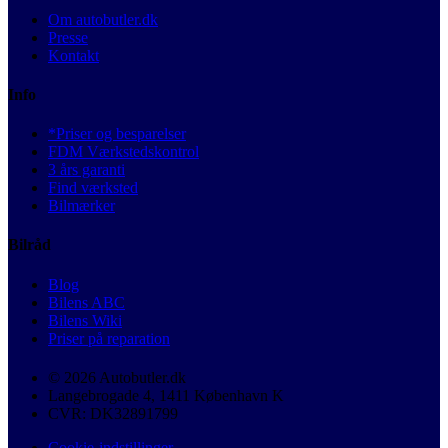
Om autobutler.dk
Presse
Kontakt
Info
*Priser og besparelser
FDM Værkstedskontrol
3 års garanti
Find værksted
Bilmærker
Bilråd
Blog
Bilens ABC
Bilens Wiki
Priser på reparation
© 2026 Autobutler.dk
Langebrogade 4, 1411 København K
CVR: DK32891799
Cookie-indstillinger