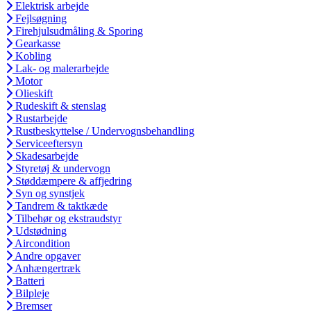
Elektrisk arbejde
Fejlsøgning
Firehjulsudmåling & Sporing
Gearkasse
Kobling
Lak- og malerarbejde
Motor
Olieskift
Rudeskift & stenslag
Rustarbejde
Rustbeskyttelse / Undervognsbehandling
Serviceeftersyn
Skadesarbejde
Styretøj & undervogn
Støddæmpere & affjedring
Syn og synstjek
Tandrem & taktkæde
Tilbehør og ekstraudstyr
Udstødning
Aircondition
Andre opgaver
Anhængertræk
Batteri
Bilpleje
Bremser