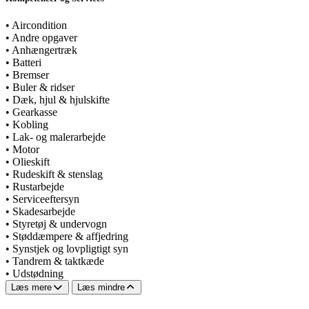
•
Aircondition
•
Andre opgaver
•
Anhængertræk
•
Batteri
•
Bremser
•
Buler & ridser
•
Dæk, hjul & hjulskifte
•
Gearkasse
•
Kobling
•
Lak- og malerarbejde
•
Motor
•
Olieskift
•
Rudeskift & stenslag
•
Rustarbejde
•
Serviceeftersyn
•
Skadesarbejde
•
Styretøj & undervogn
•
Støddæmpere & affjedring
•
Synstjek og lovpligtigt syn
•
Tandrem & taktkæde
•
Udstødning
Læs mere
Læs mindre