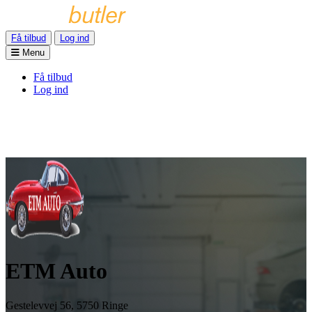
Få tilbud
Log ind
Menu
Få tilbud
Log ind
ETM Auto
Gestelevvej 56, 5750 Ringe