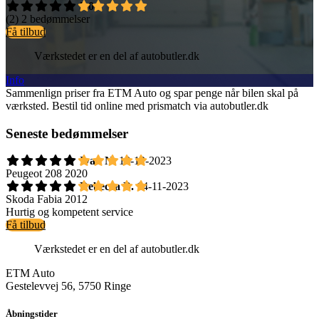
5,0
(2)
2 bedømmelser
Få tilbud
Værkstedet er en del af autobutler.dk
Info
Sammenlign priser fra ETM Auto og spar penge når bilen skal på
værksted. Bestil tid online med prismatch via autobutler.dk
Seneste bedømmelser
Ivan N.
18-12-2023
Peugeot 208 2020
Rebecca B.
14-11-2023
Skoda Fabia 2012
Hurtig og kompetent service
Få tilbud
Værkstedet er en del af autobutler.dk
ETM Auto
Gestelevvej 56, 5750 Ringe
Åbningstider