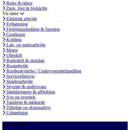
Buler & ridser
Dæk, hjul & hjulskifte
Vis mere
Elektrisk arbejde
Fejlsøgning
Firehjulsudmåling & Sporing
Gearkasse
Kobling
Lak- og malerarbejde
Motor
Olieskift
Rudeskift & stenslag
Rustarbejde
Rustbeskyttelse / Undervognsbehandling
Serviceeftersyn
Skadesarbejde
Styretøj & undervogn
Støddæmpere & affjedring
Syn og synstjek
Tandrem & taktkæde
Tilbehør og ekstraudstyr
Udstødning
Autobutler