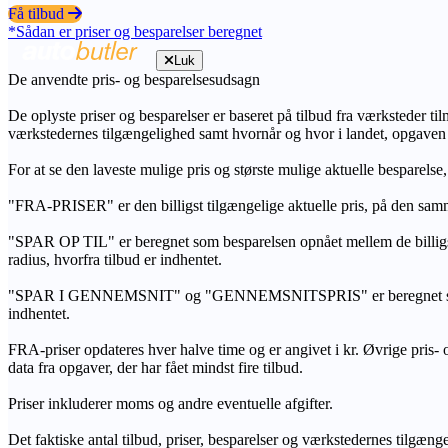
Få tilbud
*Sådan er priser og besparelser beregnet
Luk
De anvendte pris- og besparelsesudsagn
De oplyste priser og besparelser er baseret på tilbud fra værksteder ti
værkstedernes tilgængelighed samt hvornår og hvor i landet, opgaven
For at se den laveste mulige pris og største mulige aktuelle besparelse
"FRA-PRISER" er den billigst tilgængelige aktuelle pris, på den samm
"SPAR OP TIL" er beregnet som besparelsen opnået mellem de billig
radius, hvorfra tilbud er indhentet.
"SPAR I GENNEMSNIT" og "GENNEMSNITSPRIS" er beregnet som et sam
indhentet.
FRA-priser opdateres hver halve time og er angivet i kr. Øvrige pris- og
data fra opgaver, der har fået mindst fire tilbud.
Priser inkluderer moms og andre eventuelle afgifter.
Det faktiske antal tilbud, priser, besparelser og værkstedernes tilgæn