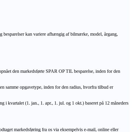
r og besparelser kan variere afhængig af bilmærke, model, årgang,
 opnået den markedsførte SPAR OP TIL besparelse, inden for den
amme opgavetype, inden for den radius, hvorfra tilbud er
i kvartalet (1. jan., 1. apr., 1. jul. og 1 okt.) baseret på 12 måneders
odtaget markedsføring fra os via eksempelvis e-mail, online eller