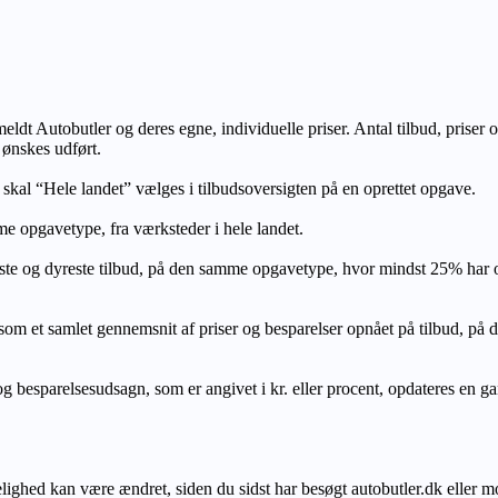
lmeldt Autobutler og deres egne, individuelle priser. Antal tilbud, prise
 ønskes udført.
, skal “Hele landet” vælges i tilbudsoversigten på en oprettet opgave.
e opgavetype, fra værksteder i hele landet.
ste og dyreste tilbud, på den samme opgavetype, hvor mindst 25% har
let gennemsnit af priser og besparelser opnået på tilbud, på den s
 besparelsesudsagn, som er angivet i kr. eller procent, opdateres en gang 
gelighed kan være ændret, siden du sidst har besøgt autobutler.dk eller m