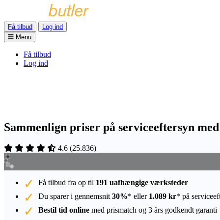
Få tilbud
Log ind
Menu
Få tilbud
Log ind
Sammenlign priser på serviceeftersyn med 
4.6
(
25.836
)
Få tilbud fra op til
191 uafhængige værksteder
Du sparer i gennemsnit
30%
* eller
1.089 kr
* på serviceef
Bestil tid online
med prismatch og 3 års godkendt garanti