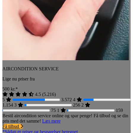
AIRCONDITION SERVICE
Lige nu priser fra
500
kr.*
4.5
(
5.216
)
5
3.572
4
1.154
3
256
2
75
1
159
Bestil aircondition service online og spar penge! Få tilbud og se din
pris med det samme!
Læs mere
Få tilbud
*Sådan er priser og besparelser beregnet