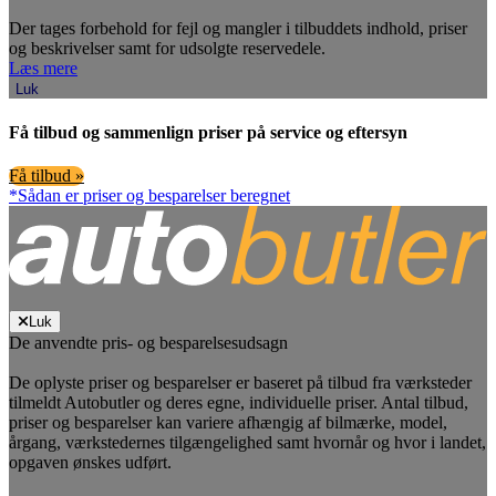
Der tages forbehold for fejl og mangler i tilbuddets indhold, priser
og beskrivelser samt for udsolgte reservedele.
Læs mere
Luk
Få tilbud og sammenlign priser på service og eftersyn
Få tilbud »
*Sådan er priser og besparelser beregnet
Luk
De anvendte pris- og besparelsesudsagn
De oplyste priser og besparelser er baseret på tilbud fra værksteder
tilmeldt Autobutler og deres egne, individuelle priser. Antal tilbud,
priser og besparelser kan variere afhængig af bilmærke, model,
årgang, værkstedernes tilgængelighed samt hvornår og hvor i landet,
opgaven ønskes udført.