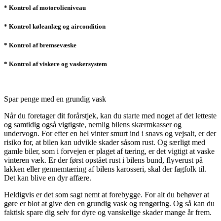
* Kontrol af motorolieniveau
* Kontrol køleanlæg og aircondition
* Kontrol af bremsevæske
* Kontrol af viskere og vaskersystem
Spar penge med en grundig vask
Når du foretager dit forårstjek, kan du starte med noget af det letteste
og samtidig også vigtigste, nemlig bilens skærmkasser og
undervogn. For efter en hel vinter smurt ind i snavs og vejsalt, er der
risiko for, at bilen kan udvikle skader såsom rust. Og særligt med
gamle biler, som i forvejen er plaget af tæring, er det vigtigt at vaske
vinteren væk. Er der først opstået rust i bilens bund, flyverust på
lakken eller gennemtæring af bilens karosseri, skal der fagfolk til.
Det kan blive en dyr affære.
Heldigvis er det som sagt nemt at forebygge. For alt du behøver at
gøre er blot at give den en grundig vask og rengøring. Og så kan du
faktisk spare dig selv for dyre og vanskelige skader mange år frem.