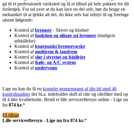
gå til et professionelt værksted og få et tilbud på hele pakken for dit
forårstjek. For ud over at du kan lave en del selv, bør du bruge en
mekaniker til at tjekke alt det, du ikke selv har udstyr til og foretage
såsom følgende:
Kontrol af
bremser
- Skiver og klodser
Kontrol af
funktion og slitage på bremser
(muligvis
adskillelse)
Kontrol af
kogepunkt bremsevæske
Kontrol af
multirem & tandrem
Kontrol af
slør i styretøj og hjullejer
Kontrol af
Køle- og A/C system
Kontrol af
undervogn
Lige nu kan du få en
komplet gennemgang af din bil med 46
kontrolpunkter
der bl.a. indeholder skift af olie og oliefilter med op
til 4 liter kvalitetsolie. Bestil et lille serviceeftersyn online - Lige nu
fra
874 kr.
*
Få tilbud
Lille serviceeftersyn - Lige nu fra 874 kr.
*