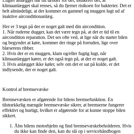
Lugter anlægget når du tænder for det, indikerer det, at
klimaanlægget skal renses, så du fjerner risikoen for bakterier. Det er
helt almindeligt, at der kommer en gammel og muggen lugt ud af
inaktive airconditionanlæg.
Her er 3 tegn på der er noget galt med din aircondition.
1. Når ruderne dugger, kan det være tegn på, at det er tid til en
aircondition reparation. Det ses ofte ved, at lige når du starter bilen
og begynder at køre, kommer der ringe på forruden, lige over
blæserens ribber.
2. Hvis der er en muggen, klam og/eller fugtig lugt, når
klimaanlægget kører, er det også tegn på, at der er noget galt.
3. Hvis anlægget ikke køler, selv om det er sat på kulde, er det
indlysende, der er noget galt.
Kontrol af bremsevæske
Bremsevæsken er afgørende for bilens bremsefunktion. En
tilstrækkelig mængde bremsevæske sikrer, at bremserne fungerer
effektivt og hurtigt, hvilket er afgørende for at kunne stoppe bilen
sikkert.
Åbn bilens motorhjelm og find bremsevæskebeholderen. Hvis
du ikke kan finde den, kan du slå op i servicehåndbogen