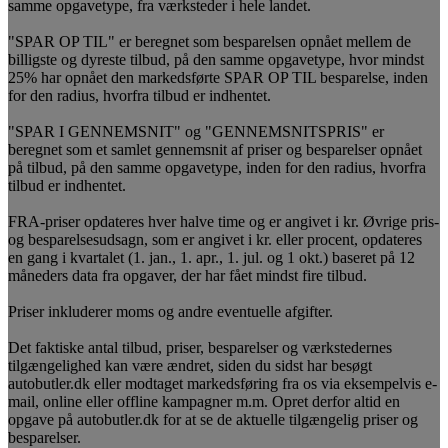
samme opgavetype, fra værksteder i hele landet.
"SPAR OP TIL" er beregnet som besparelsen opnået mellem de
billigste og dyreste tilbud, på den samme opgavetype, hvor mindst
25% har opnået den markedsførte SPAR OP TIL besparelse, inden
for den radius, hvorfra tilbud er indhentet.
"SPAR I GENNEMSNIT" og "GENNEMSNITSPRIS" er
beregnet som et samlet gennemsnit af priser og besparelser opnået
på tilbud, på den samme opgavetype, inden for den radius, hvorfra
tilbud er indhentet.
FRA-priser opdateres hver halve time og er angivet i kr. Øvrige pris-
og besparelsesudsagn, som er angivet i kr. eller procent, opdateres
en gang i kvartalet (1. jan., 1. apr., 1. jul. og 1 okt.) baseret på 12
måneders data fra opgaver, der har fået mindst fire tilbud.
Priser inkluderer moms og andre eventuelle afgifter.
Det faktiske antal tilbud, priser, besparelser og værkstedernes
tilgængelighed kan være ændret, siden du sidst har besøgt
autobutler.dk eller modtaget markedsføring fra os via eksempelvis e-
mail, online eller offline kampagner m.m. Opret derfor altid en
opgave på autobutler.dk for at se de aktuelle tilgængelig priser og
besparelser.