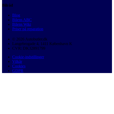
Bilråd
Blog
Bilens ABC
Bilens Wiki
Priser på reparation
© 2026 Autobutler.dk
Langebrogade 4, 1411 København K
CVR: DK32891799
Cookie-indstillinger
Vilkår
Cookies
GDPR