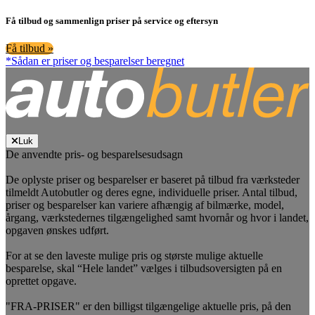
Få tilbud og sammenlign priser på service og eftersyn
Få tilbud »
*Sådan er priser og besparelser beregnet
Luk
De anvendte pris- og besparelsesudsagn
De oplyste priser og besparelser er baseret på tilbud fra værksteder
tilmeldt Autobutler og deres egne, individuelle priser. Antal tilbud,
priser og besparelser kan variere afhængig af bilmærke, model,
årgang, værkstedernes tilgængelighed samt hvornår og hvor i landet,
opgaven ønskes udført.
For at se den laveste mulige pris og største mulige aktuelle
besparelse, skal “Hele landet” vælges i tilbudsoversigten på en
oprettet opgave.
"FRA-PRISER" er den billigst tilgængelige aktuelle pris, på den