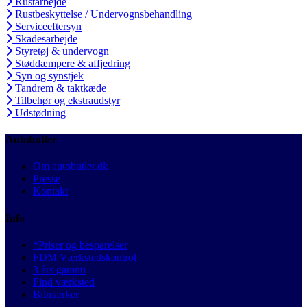
Rustarbejde
Rustbeskyttelse / Undervognsbehandling
Serviceeftersyn
Skadesarbejde
Styretøj & undervogn
Støddæmpere & affjedring
Syn og synstjek
Tandrem & taktkæde
Tilbehør og ekstraudstyr
Udstødning
Autobutler
Om autobutler.dk
Presse
Kontakt
Info
*Priser og besparelser
FDM Værkstedskontrol
3 års garanti
Find værksted
Bilmærker