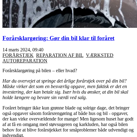
Forårsklargøring: Gør din bil klar til foråret
14 marts 2024, 09:40
FORÅRSTJEK
REPARATION AF BIL
VÆRKSTED
AUTOREPARATION
Forårsklargøring på bilen – eller hvad?
Har du overvejet at springe det årlige forårstjek over på din bil?
Måske virker det som en besværlig opgave, men faktisk er det en
investering, der kan betale sig. Især hvis du ønsker, at din bil skal
holde længere og bevare sin værdi ved salg.
Foråret bringer ikke kun grønne blade og solrige dage, det bringer
også opgaver såsom forårsrengøring af både hus og bil - opgaver,
der kan virke overvældende for mange! Men ligesom huset har godt
af at få en omgang med støvsugeren og karkluden, har også bilen
behov for at blive forårstjekket for småproblemer både udvendigt og
indvendigt.