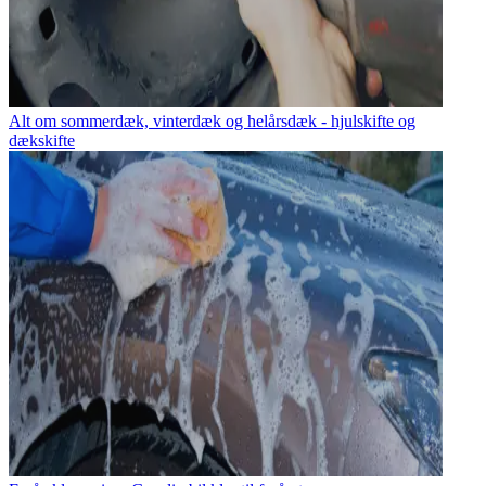
Alt om sommerdæk, vinterdæk og helårsdæk - hjulskifte og
dækskifte