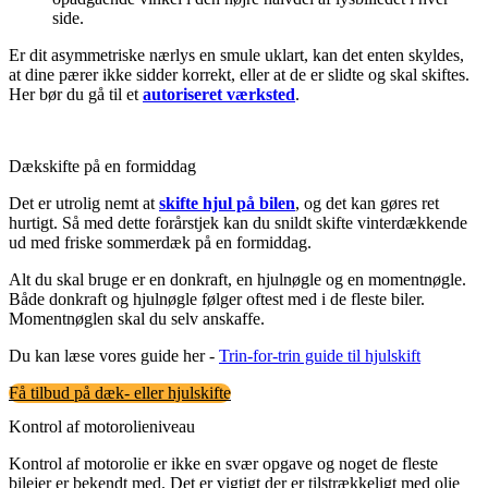
side.
Er dit asymmetriske nærlys en smule uklart, kan det enten skyldes,
at dine pærer ikke sidder korrekt, eller at de er slidte og skal skiftes.
Her bør du gå til et
autoriseret værksted
.
Dækskifte på en formiddag
Det er utrolig nemt at
skifte hjul på bilen
, og det kan gøres ret
hurtigt. Så med dette forårstjek kan du snildt skifte vinterdækkende
ud med friske sommerdæk på en formiddag.
Alt du skal bruge er en donkraft, en hjulnøgle og en momentnøgle.
Både donkraft og hjulnøgle følger oftest med i de fleste biler.
Momentnøglen skal du selv anskaffe.
Du kan læse vores guide her -
Trin-for-trin guide til hjulskift
Få tilbud på dæk- eller hjulskifte
Kontrol af motorolieniveau
Kontrol af motorolie er ikke en svær opgave og noget de fleste
bilejer er bekendt med. Det er vigtigt der er tilstrækkeligt med olie