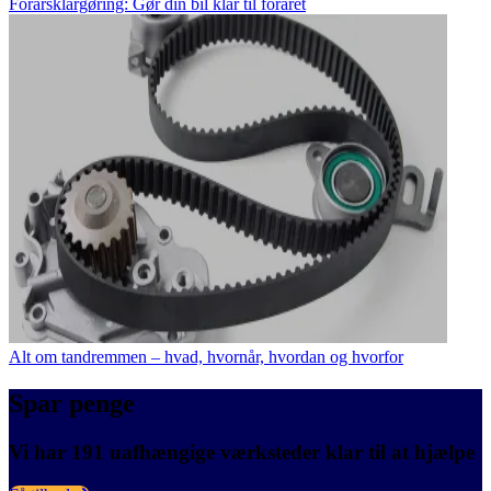
Forårsklargøring: Gør din bil klar til foråret
Alt om tandremmen – hvad, hvornår, hvordan og hvorfor
Spar penge
Vi har 191 uafhængige værksteder klar til at hjælpe