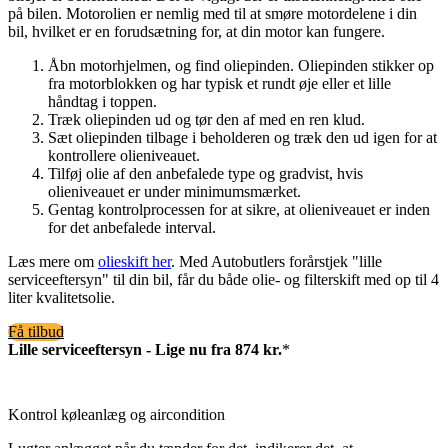
på bilen. Motorolien er nemlig med til at smøre motordelene i din
bil, hvilket er en forudsætning for, at din motor kan fungere.
Åbn motorhjelmen, og find oliepinden. Oliepinden stikker op
fra motorblokken og har typisk et rundt øje eller et lille
håndtag i toppen.
Træk oliepinden ud og tør den af med en ren klud.
Sæt oliepinden tilbage i beholderen og træk den ud igen for at
kontrollere olieniveauet.
Tilføj olie af den anbefalede type og gradvist, hvis
olieniveauet er under minimumsmærket.
Gentag kontrolprocessen for at sikre, at olieniveauet er inden
for det anbefalede interval.
Læs mere om
olieskift her
. Med Autobutlers forårstjek "lille
serviceeftersyn" til din bil, får du både olie- og filterskift med op til 4
liter kvalitetsolie.
Få tilbud
Lille serviceeftersyn - Lige nu fra 874 kr.
*
Kontrol køleanlæg og aircondition