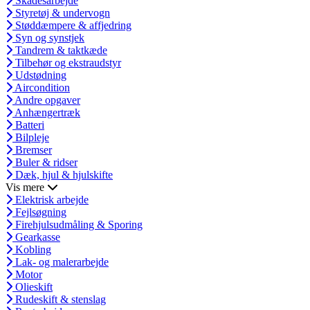
Skadesarbejde
Styretøj & undervogn
Støddæmpere & affjedring
Syn og synstjek
Tandrem & taktkæde
Tilbehør og ekstraudstyr
Udstødning
Aircondition
Andre opgaver
Anhængertræk
Batteri
Bilpleje
Bremser
Buler & ridser
Dæk, hjul & hjulskifte
Vis mere
Elektrisk arbejde
Fejlsøgning
Firehjulsudmåling & Sporing
Gearkasse
Kobling
Lak- og malerarbejde
Motor
Olieskift
Rudeskift & stenslag