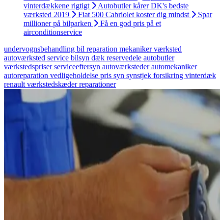
vinterdækkene rigtigt
Autobutler kårer DK's bedste
værksted 2019
Fiat 500 Cabriolet koster dig mindst
Spar
millioner på bilparken
Få en god pris på et
airconditionservice
undervognsbehandling
bil
reparation
mekaniker
værksted
autoværksted
service
bilsyn
dæk
reservedele
autobutler
værkstedspriser
serviceeftersyn
autoværksteder
automekaniker
autoreparation
vedligeholdelse
pris
syn
synstjek
forsikring
vinterdæk
renault
værkstedskæder
reparationer