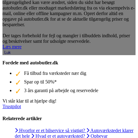
tilgængelighed kan være ændret, siden du sidst har besøgt
autobutler.dk eller modtaget markedsføring fra os via eksempelvis e-
mail, online eller offline kampagner m.m. Opret derfor altid en
opgave på autobutler.dk for at se de aktuelle tilgængelig priser og
besparelser.
Der tages forbehold for fejl og mangler i tilbuddets indhold, priser
og beskrivelser samt for udsolgte reservedele.
Læs mere
Luk
Fordele med autobutler.dk
Få tilbud fra værksteder nær dig
Spar op til 50%*
3 års garanti på arbejde og reservedele
Vi står klar til at hjælpe dig!
Trustpilot
Relaterede artikler
Hvorfor er et bilservice så vigtigt?
Autoværkstedet klarer
det hele
Hvad er et autoværksted?
Opbevar