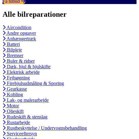
Få tilbud
Alle bilreparationer
Aircondition
Andre opgaver
Anhængertræk
Batteri
Bilpleje
Bremser
Buler & ridser
Dæk, hjul & hjulskifte
Elektrisk arbejde
Fejlsøgning
Firehjulsudmåling & Sporing
Gearkasse
Kobling
Lak- og malerarbejde
Motor
Olieskift
Rudeskift & stenslag
Rustarbejde
Rustbeskyttelse / Undervognsbehandling
Serviceeftersyn