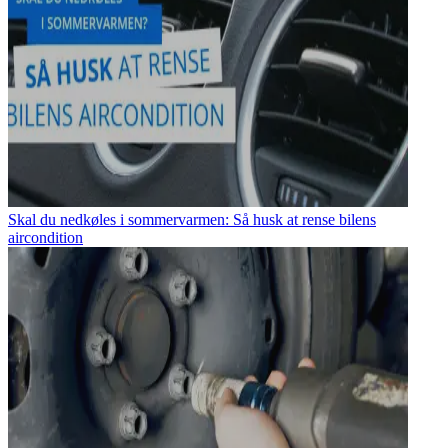
Skal du nedkøles i sommervarmen: Så husk at rense bilens
aircondition