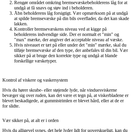
Rengør området omkring bremsevæskebeholderens låg for at
undgå at få snavs og støv ind i beholderen.
Åbn beholderens låg forsigtigt. Vær opmærksom på at undgå
at spilde bremsevæske på din bils overflader, da det kan skade
lakken.
Kontroller bremsevæskens niveau ved at kigge på
beholderens indvendige side. Der er normalt et "min" og
"max" mærke, der angiver det acceptable niveau af væske.
Hvis niveauet er tæt på eller under det "min" mærke, skal du
tilføje bremsevæske af den type, der anbefales til din bil. Vær
sikker på at bruge den korrekte type og undgå at blande
forskellige væsketyper.
Kontrol af viskere og vaskersystem
Hvis du hører skrabe- eller støjende lyde, når vinduesviskerne
bevæger sig over ruden, kan det være et tegn på, at viskerbladene er
blevet beskadigede, at gummistrimlen er blevet hård, eller at de er
for slidte.
Vær sikker på, at alt er i orden
Hvis du alligevel synes, det hele lyder lidt for uoverskueligt, kan du