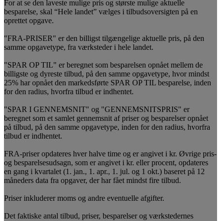
For at se den laveste mulige pris og største mulige aktuelle
besparelse, skal “Hele landet” vælges i tilbudsoversigten på en
oprettet opgave.
"FRA-PRISER" er den billigst tilgængelige aktuelle pris, på den
samme opgavetype, fra værksteder i hele landet.
"SPAR OP TIL" er beregnet som besparelsen opnået mellem de
billigste og dyreste tilbud, på den samme opgavetype, hvor mindst
25% har opnået den markedsførte SPAR OP TIL besparelse, inden
for den radius, hvorfra tilbud er indhentet.
"SPAR I GENNEMSNIT" og "GENNEMSNITSPRIS" er
beregnet som et samlet gennemsnit af priser og besparelser opnået
på tilbud, på den samme opgavetype, inden for den radius, hvorfra
tilbud er indhentet.
FRA-priser opdateres hver halve time og er angivet i kr. Øvrige pris-
og besparelsesudsagn, som er angivet i kr. eller procent, opdateres
en gang i kvartalet (1. jan., 1. apr., 1. jul. og 1 okt.) baseret på 12
måneders data fra opgaver, der har fået mindst fire tilbud.
Priser inkluderer moms og andre eventuelle afgifter.
Det faktiske antal tilbud, priser, besparelser og værkstedernes