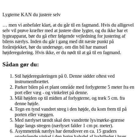
Lygterne KAN du justere selv
… men vi anbefaler klart, at du går til en fagmand. Hvis du alligevel
selv vil prøve kræfter med at justere dine lygter, og du ikke har et
lygteapparat, bør du gå efter følgende vejledning for justering af
bilens nærlys. Inden du går i gang med dit næste punkt på
forårstjekket, bør du undersøge, om din bil har manuel
højderegulering. Hvis ikke, er du nødt til at gå til en fagmand.
Sådan gør du:
Stil højdereguleringen på 0. Denne sidder oftest ved
instrumentbrættet.
Parker bilen på et plant område med forlygterne 5 meter fra en
port eller væg - og vinkelret på denne.
Mål højden op til midten af forlygterne, og træk 5 cm. fra
denne højde.
Tegn en tynd vandret streg i den højde, du kom frem til på
porten eller væggen.
Med nærlyset tændt skal den vandrette lys/mørke-grænse
ligge langs stregen (nærlyset falder 1 cm pr. meter).
Asymmetrisk nærlys har derudover en ca. 15 graders
opadgående vinkel i den højre halvdel af lysbilledet i hver