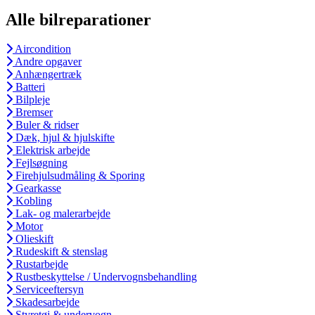
Alle bilreparationer
Aircondition
Andre opgaver
Anhængertræk
Batteri
Bilpleje
Bremser
Buler & ridser
Dæk, hjul & hjulskifte
Elektrisk arbejde
Fejlsøgning
Firehjulsudmåling & Sporing
Gearkasse
Kobling
Lak- og malerarbejde
Motor
Olieskift
Rudeskift & stenslag
Rustarbejde
Rustbeskyttelse / Undervognsbehandling
Serviceeftersyn
Skadesarbejde
Styretøj & undervogn