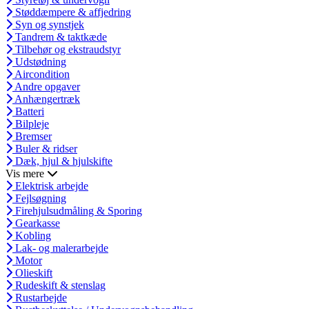
Støddæmpere & affjedring
Syn og synstjek
Tandrem & taktkæde
Tilbehør og ekstraudstyr
Udstødning
Aircondition
Andre opgaver
Anhængertræk
Batteri
Bilpleje
Bremser
Buler & ridser
Dæk, hjul & hjulskifte
Vis mere
Elektrisk arbejde
Fejlsøgning
Firehjulsudmåling & Sporing
Gearkasse
Kobling
Lak- og malerarbejde
Motor
Olieskift
Rudeskift & stenslag
Rustarbejde