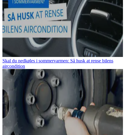
Skal du nedkøles i sommervarmen: Så husk at rense bilens
aircondition