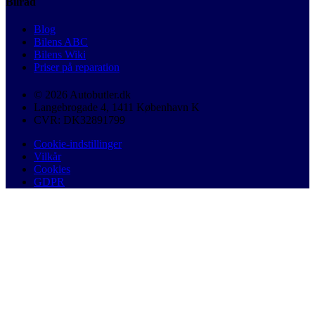
Bilråd
Blog
Bilens ABC
Bilens Wiki
Priser på reparation
© 2026 Autobutler.dk
Langebrogade 4, 1411 København K
CVR: DK32891799
Cookie-indstillinger
Vilkår
Cookies
GDPR