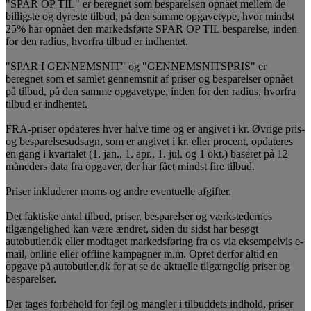
"SPAR OP TIL" er beregnet som besparelsen opnået mellem de
billigste og dyreste tilbud, på den samme opgavetype, hvor mindst
25% har opnået den markedsførte SPAR OP TIL besparelse, inden
for den radius, hvorfra tilbud er indhentet.
"SPAR I GENNEMSNIT" og "GENNEMSNITSPRIS" er
beregnet som et samlet gennemsnit af priser og besparelser opnået
på tilbud, på den samme opgavetype, inden for den radius, hvorfra
tilbud er indhentet.
FRA-priser opdateres hver halve time og er angivet i kr. Øvrige pris-
og besparelsesudsagn, som er angivet i kr. eller procent, opdateres
en gang i kvartalet (1. jan., 1. apr., 1. jul. og 1 okt.) baseret på 12
måneders data fra opgaver, der har fået mindst fire tilbud.
Priser inkluderer moms og andre eventuelle afgifter.
Det faktiske antal tilbud, priser, besparelser og værkstedernes
tilgængelighed kan være ændret, siden du sidst har besøgt
autobutler.dk eller modtaget markedsføring fra os via eksempelvis e-
mail, online eller offline kampagner m.m. Opret derfor altid en
opgave på autobutler.dk for at se de aktuelle tilgængelig priser og
besparelser.
Der tages forbehold for fejl og mangler i tilbuddets indhold, priser