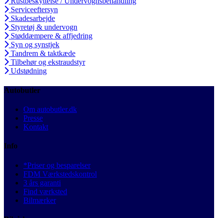
Rustbeskyttelse / Undervognsbehandling
Serviceeftersyn
Skadesarbejde
Styretøj & undervogn
Støddæmpere & affjedring
Syn og synstjek
Tandrem & taktkæde
Tilbehør og ekstraudstyr
Udstødning
Autobutler
Om autobutler.dk
Presse
Kontakt
Info
*Priser og besparelser
FDM Værkstedskontrol
3 års garanti
Find værksted
Bilmærker