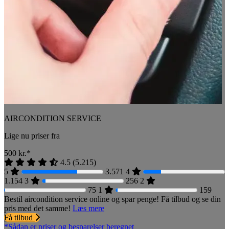
AIRCONDITION SERVICE
Lige nu priser fra
500
kr.*
4.5
(
5.215
)
5
3.571
4
1.154
3
256
2
75
1
159
Bestil aircondition service online og spar penge! Få tilbud og se din
pris med det samme!
Læs mere
Få tilbud
*Sådan er priser og besparelser beregnet