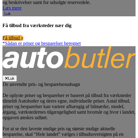
og beskrivelser samt for udsolgte reservedele.
Læs mere
Luk
Få tilbud fra værksteder nær dig
Få tilbud »
*Sådan er priser og besparelser beregnet
Luk
De anvendte pris- og besparelsesudsagn
De oplyste priser og besparelser er baseret på tilbud fra værksteder
tilmeldt Autobutler og deres egne, individuelle priser. Antal tilbud,
priser og besparelser kan variere afhængig af bilmærke, model,
årgang, værkstedernes tilgængelighed samt hvornår og hvor i landet,
opgaven ønskes udført.
For at se den laveste mulige pris og største mulige aktuelle
besparelse, skal “Hele landet” vælges i tilbudsoversigten på en