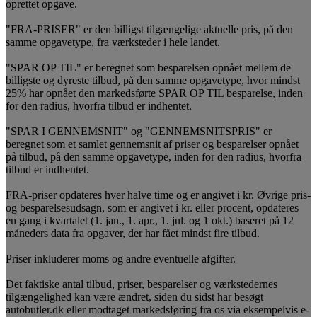
oprettet opgave.
"FRA-PRISER" er den billigst tilgængelige aktuelle pris, på den
samme opgavetype, fra værksteder i hele landet.
"SPAR OP TIL" er beregnet som besparelsen opnået mellem de
billigste og dyreste tilbud, på den samme opgavetype, hvor mindst
25% har opnået den markedsførte SPAR OP TIL besparelse, inden
for den radius, hvorfra tilbud er indhentet.
"SPAR I GENNEMSNIT" og "GENNEMSNITSPRIS" er
beregnet som et samlet gennemsnit af priser og besparelser opnået
på tilbud, på den samme opgavetype, inden for den radius, hvorfra
tilbud er indhentet.
FRA-priser opdateres hver halve time og er angivet i kr. Øvrige pris-
og besparelsesudsagn, som er angivet i kr. eller procent, opdateres
en gang i kvartalet (1. jan., 1. apr., 1. jul. og 1 okt.) baseret på 12
måneders data fra opgaver, der har fået mindst fire tilbud.
Priser inkluderer moms og andre eventuelle afgifter.
Det faktiske antal tilbud, priser, besparelser og værkstedernes
tilgængelighed kan være ændret, siden du sidst har besøgt
autobutler.dk eller modtaget markedsføring fra os via eksempelvis e-