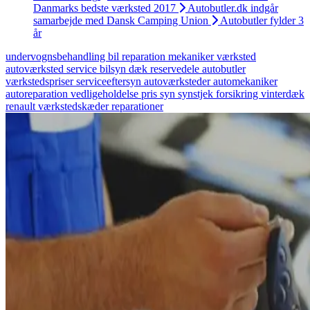
Danmarks bedste værksted 2017
Autobutler.dk indgår
samarbejde med Dansk Camping Union
Autobutler fylder 3
år
undervognsbehandling
bil
reparation
mekaniker
værksted
autoværksted
service
bilsyn
dæk
reservedele
autobutler
værkstedspriser
serviceeftersyn
autoværksteder
automekaniker
autoreparation
vedligeholdelse
pris
syn
synstjek
forsikring
vinterdæk
renault
værkstedskæder
reparationer