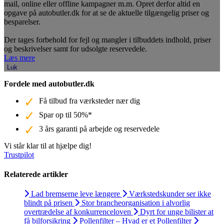
mail, online eller offline kampagner m.m. Opret derfor altid en
opgave på autobutler.dk for at se de aktuelle tilgængelig priser og
besparelser.
Der tages forbehold for fejl og mangler i tilbuddets indhold, priser
og beskrivelser samt for udsolgte reservedele.
Læs mere
Luk
Fordele med autobutler.dk
Få tilbud fra værksteder nær dig
Spar op til 50%*
3 års garanti på arbejde og reservedele
Vi står klar til at hjælpe dig!
Trustpilot
Relaterede artikler
Lad bremserne leve længere
Værkstedskunder ser ikke
blindt på prisen
Stor brancheorganisation i alvorlig
overtrædelse af konkurrenceloven
Dyrt for unge bilister at
få bilforsikring
Pollenfilter – Hvad er et Pollenfilter