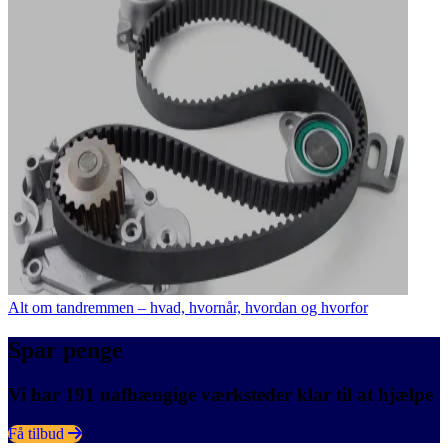
Alt om tandremmen – hvad, hvornår, hvordan og hvorfor
Spar penge
Vi har 191 uafhængige værksteder klar til at hjælpe
Få tilbud