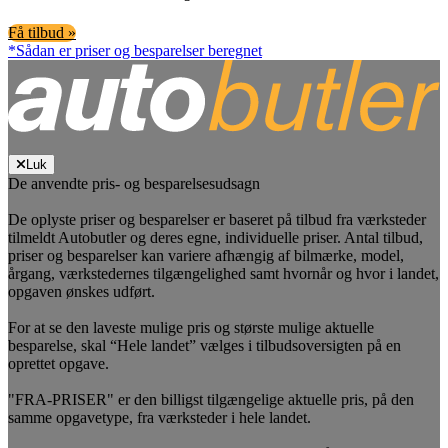
Få tilbud »
*Sådan er priser og besparelser beregnet
Luk
De anvendte pris- og besparelsesudsagn
De oplyste priser og besparelser er baseret på tilbud fra værksteder
tilmeldt Autobutler og deres egne, individuelle priser. Antal tilbud,
priser og besparelser kan variere afhængig af bilmærke, model,
årgang, værkstedernes tilgængelighed samt hvornår og hvor i landet,
opgaven ønskes udført.
For at se den laveste mulige pris og største mulige aktuelle
besparelse, skal “Hele landet” vælges i tilbudsoversigten på en
oprettet opgave.
"FRA-PRISER" er den billigst tilgængelige aktuelle pris, på den
samme opgavetype, fra værksteder i hele landet.