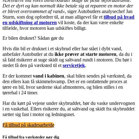
»Desværre må vores bilværksteder skuffe de fleste skybrudsramte.
Det er dyrt og kan normalt ikke betale sig at reparere en motor der
er blevet oversvømmet af vand«
, siger Autobutlers analysechef Jan
Sturm, som dog opfordrer til, at man alligevel får et
tilbud på hvad
en udskiftning af motoren
vil koste, da der kan være enkelte
tilfælde, hvor motoren kan udskiftes billigt.
Er bilen druknet? Sådan gør du
Hvis din bil er druknet i et skybrud eller har stået i dybt vand,
anbefaler Autobutler at du
ikke prøver at starte motoren
, da du i
så fald risikerer at suge skidt og saltvand rundt i motoren. Du bør i
stedet få den på værksted til et
servicetjek
.
Er der kommet
vand i kabinen
, skal bilen sendes på værksted, da
den ellers kan få skimmelsvamp. Det er en omfattende proces at
tørre en bil, hvor sæderne skal afmonteres, og bilen stilles i en
tørrehal i 24 timer.
Har du kørt på vejene under skybruddet, bør du vaske undervognen
i en vaskehal. Ellers risikerer du, at saltvand og skidt fra skybruddet
sætter sig fast i motor og ledningsnet.
Få tilbud på skadesarbejde
Få tilbud fra værksteder nær dig