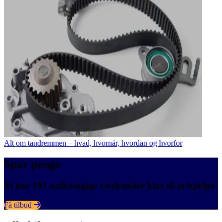
Alt om tandremmen – hvad, hvornår, hvordan og hvorfor
Spar penge
Vi har 191 uafhængige værksteder klar til at hjælpe
Få tilbud