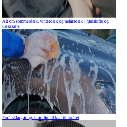
Alt om sommerdæk, vinterdæk og helårsdæk - hjulskifte og
dækskifte
Forårsklargøring: Gør din bil klar til foråret