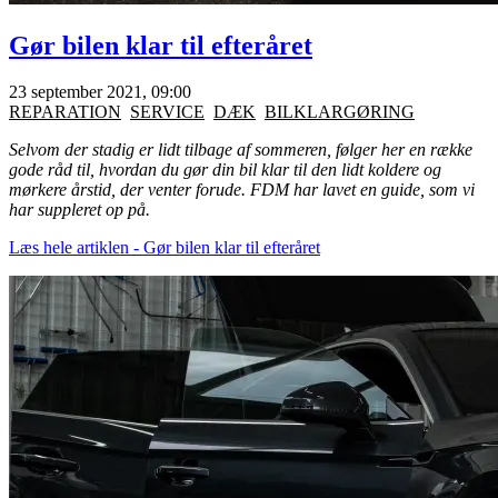
Gør bilen klar til efteråret
23 september 2021, 09:00
REPARATION
SERVICE
DÆK
BILKLARGØRING
Selvom der stadig er lidt tilbage af sommeren, følger her en række
gode råd til, hvordan du gør din bil klar til den lidt koldere og
mørkere årstid, der venter forude. FDM har lavet en guide, som vi
har suppleret op på.
Læs hele artiklen - Gør bilen klar til efteråret