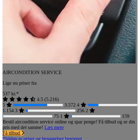
AIRCONDITION SERVICE
Lige nu priser fra
537
kr.*
4.5
(
5.216
)
5
3.572
4
1.154
3
256
2
75
1
159
Bestil aircondition service online og spar penge! Få tilbud og se din
pris med det samme!
Læs mere
Få tilbud
*Sådan er priser og besparelser beregnet