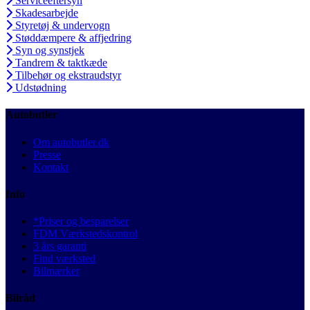
Serviceeftersyn
Skadesarbejde
Styretøj & undervogn
Støddæmpere & affjedring
Syn og synstjek
Tandrem & taktkæde
Tilbehør og ekstraudstyr
Udstødning
Autobutler
Om autobutler.dk
Presse
Kontakt
Info
*Priser og besparelser
FDM Værkstedskontrol
3 års garanti
Find værksted
Bilmærker
Bilråd