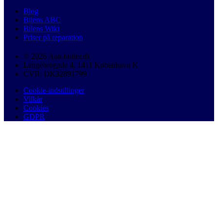
Blog
Bilens ABC
Bilens Wiki
Priser på reparation
© 2026 Autobutler.dk
Langebrogade 4, 1411 København K
CVR: DK32891799
Cookie-indstillinger
Vilkår
Cookies
GDPR