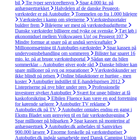
bil
Tre typer serviceeftersyn
Spar 4.000 kr. på
anhængertrækket
Halvdelen af de danske Peugeot-
værksteder er på Autobutler
Tommelen op fra 1.000 bilejere
Værksteder i kamp om stjernerne
Værkstedsportaler
buldrer frem
Bilejerne ser mest på værkstedsudgifterne
Danske værksteder billigere end tyske og svenske
Tæt løb i
økonomiduel mellem Volkswagen Up! og Peugeot 107
Mindre formue at spare på at undgå serviceaftaler
Millionomsætning til Autobutler-værksteder
Spar kassen på
undervognsbehandling om sommeren
Bilister har sparet 16
mio. kr. på at bruge værkstedsportal
Sådan gør du bilen
sommerklar – Autobutler giver gode råd
Danske bilister kan
spare millioner på syn og reparationer
Værkstedskunder ser
ikke blindt på prisen
Online bilauktioner er hurtige - men
koster
Autobutler indstillet til E-handelsprisen 2012
Listepriserne på nye biler under pres
Professionelle
investorer styrker Autobutler
Svært for unge bilister at få
kaskoforsikring
Elbilen Fluence kan være en god forretning
for kørende sælgere
Autobutler TV reklame
Autobutler.dk på TV
Autobutler omtales endnu en gang i
Ekstra Bladet som genvejen til en fair værkstedsregning
Spar millioner på bilparken
Spar kassen på montering af
anhængertræk
Autobutler.dk anbefales til Samvirkes
900.000 læsere
Enorme forskelle på værkstedspriser
Autobutler.dk indgår samarbejde med Dansk Camping Union