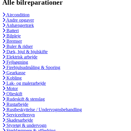
Alle bilreparationer
Aircondition
Andre opgaver
Anhængertræk
Batteri
Bilpleje
Bremser
Buler & ridser
Dæk, hjul & hjulskifte
Elektrisk arbejde
Fejlsøgning
Firehjulsudmåling & Sporing
Gearkasse
Kobling
Lak- og malerarbejde
Motor
Olieskift
Rudeskift & stenslag
Rustarbejde
Rustbeskyttelse / Undervognsbehandling
Serviceeftersyn
Skadesarbejde
Styretøj & undervogn
Støddæmpere & affjedring