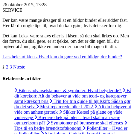
26 oktober 2015, 13:28
SERVICE
Der kan være mange årsager til at en bildør binder eller sidder fast.
Her får du nogle tips til, hvad du kan gøre, hvis det sker for dig.
Det kan f.eks. være snavs eller is i låsen, så den skal lirkes op. Men
det første, du skal gøre, er at tjekke, om det er din egen bil, du
prøver at åbne, og ikke en anden der har en bil magen til din.
Læs hele artiklen - Hvad kan du gøre ved en bildør, der binder?
1
2
3
Næste
Relaterede artikler
Bilens advarselslamper & symboler: Hvad betyder de?
Få
dit kørekort: Alt du behøver at vide om teori- og køreprøver
samt kørekort pris
Trin-for-trin guide til hjulskift: Sådan gør
du det selv
Mest reparerede biler i 2022
Alt du behøver at
vide om anhængertræk
Sikker Kørsel på glatte og våde
vinterveje
Bredere dæk på bilen - hvad skal man være
opmærksom på?
Symptomer på bremserne skal efterses
Tips til en bedre brændstoføkonomi
Pollenfilter – Hvad er
et Pollenfilter
Startkabler - Guide til korrekt brug af