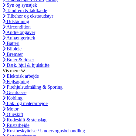
Syn og synstjek
Tandrem & taktkæde
Tilbehør og ekstraudstyr
Udstødning
Aircondition
Andre opgaver
Anhængertræk
Batteri
Bilpleje
Bremser
Buler & ridser
Dæk, hjul & hjulskifte
Vis mere
Elektrisk arbejde
Fejlsøgning
Firehjulsudmåling & Sporing
Gearkasse
Kobling
Lak- og malerarbejde
Motor
Olieskift
Rudeskift & stenslag
Rustarbejde
Rustbeskyttelse / Undervognsbehandling