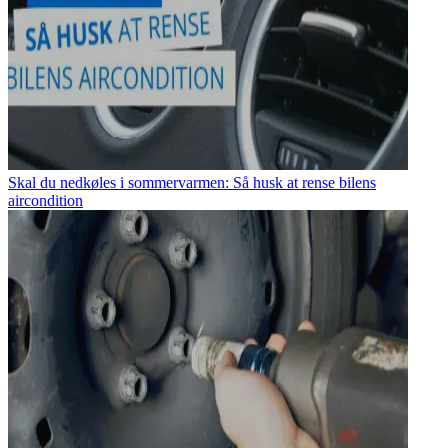
Skal du nedkøles i sommervarmen: Så husk at rense bilens
aircondition