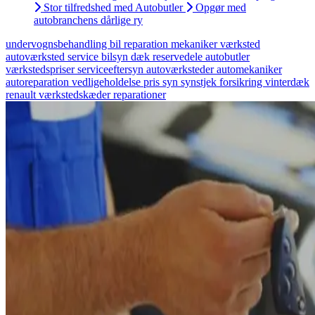
Stor tilfredshed med Autobutler
Opgør med
autobranchens dårlige ry
undervognsbehandling
bil
reparation
mekaniker
værksted
autoværksted
service
bilsyn
dæk
reservedele
autobutler
værkstedspriser
serviceeftersyn
autoværksteder
automekaniker
autoreparation
vedligeholdelse
pris
syn
synstjek
forsikring
vinterdæk
renault
værkstedskæder
reparationer