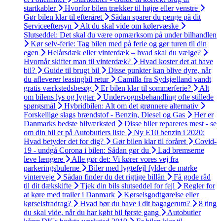
startkabler
Hvorfor bilen trækker til højre eller venstre
Gør bilen klar til efteråret
Sådan sparer du penge på dit
Serviceeftersyn
Alt du skal vide om kølervæske
Slutseddel: Det skal du være opmærksom på under bilhandlen
Kør selv-ferie: Tag bilen med på ferie og gør turen til din
egen
Helårsdæk eller vinterdæk – hvad skal du vælge?
Hvornår skifter man til vinterdæk?
Hvad koster det at have
bil?
Guide til brugt bil
Disse punkter kan blive dyre, når
du afleverer leasingbil retur
Camilla fra Sydsjælland vandt
gratis værkstedsbesøg
Er bilen klar til sommerferie?
Alt
om bilens lys og lygter
Undervognsbehandling ofte stillede
spørgsmål
Hybridbilen: Alt om det grønnere alternativ
Forskellige slags brændstof - Benzin, Diesel og Gas
Her er
Danmarks bedste bilværksted
Disse biler repareres mest - se
om din bil er på Autobutlers liste
Ny E10 benzin i 2020:
Hvad betyder det for dig?
Gør bilen klar til foråret
Covid-
19 - undgå Corona i bilen: Sådan gør du
Lad bremserne
leve længere
Alle gør det: Vi kører vores vej fra
parkeringsbulerne
Biler med lygtefejl fylder de mørke
vinterveje
Sådan finder du det rigtige billån
Få gode råd
til dit dækskifte
Tjek din bils slutseddel for fejl
Regler for
at køre med trailer i Danmark
Kørselsgodtgørelse eller
kørselsfradrag?
Hvad bør du have i dit bagagerum?
8 ting
du skal vide, når du har købt bil første gang
Autobutler