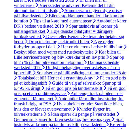
kårer DK's bedste værksted 2019
Er bilen klar til
vinterferie?
Værkstederne advarer: Kølemiddel til din
aircondition snart udsolgt
Sommervarme giver dyre priser
på bilværkstedet
Bilens støddæmpere handler ikke kun om
komfort
Tips til at køre med automatgear
Autobutler kårer
DK's bedste værksted 2018
Spar tusindvis af kroner på
anhængertrækket
Høje danske bilafgifter = dårligere
trafiksikkerhed
Diesel eller Benzin: Se hvad der betaler sig
bedst
Drop telefon og elektronik i bilen
Nye regler
forbyder propper i dæk
Her er vinterens bedste biltilbehør
Beskyt bilen mod vejret med rustbeskyttelse
Kør bilen til
Lille serviceeftersyn og bliv køreklar til en lav pris
Spar op
til 25 % på din bilreparation netop nu!
Danmarks bedste
værksted 2017
Undgå ubehagelige overraskelser, når du
køber bil!
Se priserne på bilforsikringer til unge under 25 år
Totalskadet bil? Her er dit erstatningskrav!
Få en god pris
på et koblingsskift
Guide til valg af selvrisiko: Spar op til
6.495 kr. årligt
Få en god pris på tandremsskift
Få en god
pris på et airconditionservice
Anhængertræk på bilen - det
er nemt at få monteret
Autobutler får millioninvestering fra
fransk bilgigant PSA
Hvis uheldet er ude: Start ikke bilen,
hvis den er blevet oversvømmet
Kvinder flygter fra
bilværkstederne
Sådan sparer du penge på værkstedet
Gennemsnitspriser for bremseskift og bremseopgaver
Spar
tusindvis af kroner på tandremsskift på værkstedet
Kører du