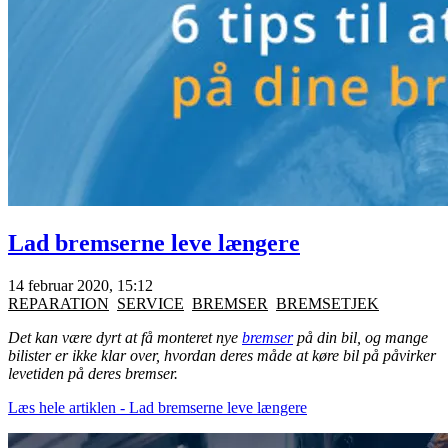
Lad bremserne leve længere
14 februar 2020, 15:12
REPARATION
SERVICE
BREMSER
BREMSETJEK
Det kan være dyrt at få monteret nye
bremser
på din bil, og mange
bilister er ikke klar over, hvordan deres måde at køre bil på påvirker
levetiden på deres bremser.
Læs hele artiklen - Lad bremserne leve længere