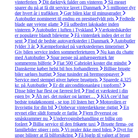
vinterferien
Dit dæktryk falder om vinteren
Så meget
sparer du på at få dit service lavet i Danmark
5 millioner dyr
dør hvert år i trafikken
Gør bilen klar til minusgrader
Autobutler nomineret til endnu en prestigefyldt pris
Fedtede
blade gør vejene glatte
Få udbedret lakskader inden
vinteren
Autobutler i luften i Tyskland
Værkstedskæder
er populære blandt bilejerne
Få vinterdæk inden det er for
sent
Find de bedste autoværksteder i Danmark
Autobutler
fylder 3 år
Kæmpeforskel på værkstedernes timepriser
Giv bilen service inden sommerferieturen
Nu kan du chatte
med Autobutler
Spar penge på anhængertræk før
sommerens bilferie
Fiat 500 Cabriolet koster dig mindst
Danskerne køber helst bil hos forhandleren
Billige brugte
biler sælges hurtigt
Spar tusinder på bremseopgaver
Service med stempel giver højere brugtpris
Sparede 4.325
kr. på Autobutler
Er dit airconditionanlæg i topform?
Disse biler har flest og færrest fejl
Find et værksted i din
egen by
Åh nej, det rusker og larmer…
KIA cee’d har
bedste totaløkonomi - se top 10 listen her
Motorolien er
livsvigtig for din bil
Opbevar vinterdækkene rigtigt
En
revnet eller slidt forrude er farlig
Fjern flyverust og
småskrammer nu
Undervognsbehandling er billig om
foråret
Billig service til den frikørte taxi
Brugte firma- og
familiebiler stiger i pris
Vi praler ikke med bilen
Dyrt for
unge bilister at få bilforsikring
Få hjælp til valget af brugt