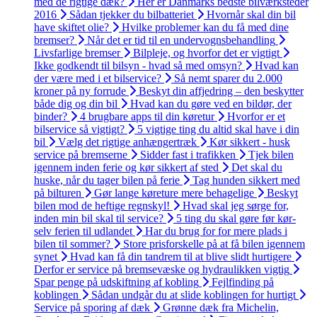
med de rigtige dæk?
Her er Danmarks bedste bilværksteder
2016
Sådan tjekker du bilbatteriet
Hvornår skal din bil
have skiftet olie?
Hvilke problemer kan du få med dine
bremser?
Når det er tid til en undervognsbehandling
Livsfarlige bremser
Bilpleje, og hvorfor det er vigtigt
Ikke godkendt til bilsyn - hvad så med omsyn?
Hvad kan
der være med i et bilservice?
Så nemt sparer du 2.000
kroner på ny forrude
Beskyt din affjedring – den beskytter
både dig og din bil
Hvad kan du gøre ved en bildør, der
binder?
4 brugbare apps til din køretur
Hvorfor er et
bilservice så vigtigt?
5 vigtige ting du altid skal have i din
bil
Vælg det rigtige anhængertræk
Kør sikkert - husk
service på bremserne
Sidder fast i trafikken
Tjek bilen
igennem inden ferie og kør sikkert af sted
Det skal du
huske, når du tager bilen på ferie
Tag hunden sikkert med
på bilturen
Gør lange køreture mere behagelige
Beskyt
bilen mod de heftige regnskyl!
Hvad skal jeg sørge for,
inden min bil skal til service?
5 ting du skal gøre før kør-
selv ferien til udlandet
Har du brug for for mere plads i
bilen til sommer?
Store prisforskelle på at få bilen igennem
synet
Hvad kan få din tandrem til at blive slidt hurtigere
Derfor er service på bremsevæske og hydraulikken vigtig
Spar penge på udskiftning af kobling
Fejlfinding på
koblingen
Sådan undgår du at slide koblingen for hurtigt
Service på sporing af dæk
Grønne dæk fra Michelin,