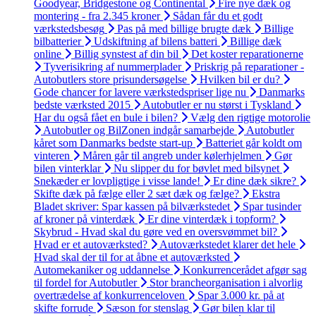
Goodyear, Bridgestone og Continental
Fire nye dæk og
montering - fra 2.345 kroner
Sådan får du et godt
værkstedsbesøg
Pas på med billige brugte dæk
Billige
bilbatterier
Udskiftning af bilens batteri
Billige dæk
online
Billig synstest af din bil
Det koster reparationerne
Tyverisikring af nummerplader
Priskrig på reparationer -
Autobutlers store prisundersøgelse
Hvilken bil er du?
Gode chancer for lavere værkstedspriser lige nu
Danmarks
bedste værksted 2015
Autobutler er nu størst i Tyskland
Har du også fået en bule i bilen?
Vælg den rigtige motorolie
Autobutler og BilZonen indgår samarbejde
Autobutler
kåret som Danmarks bedste start-up
Batteriet går koldt om
vinteren
Måren går til angreb under kølerhjelmen
Gør
bilen vinterklar
Nu slipper du for bøvlet med bilsynet
Snekæder er lovpligtige i visse lande!
Er dine dæk sikre?
Skifte dæk på fælge eller 2 sæt dæk og fælge?
Ekstra
Bladet skriver: Spar kassen på bilværkstedet
Spar tusinder
af kroner på vinterdæk
Er dine vinterdæk i topform?
Skybrud - Hvad skal du gøre ved en oversvømmet bil?
Hvad er et autoværksted?
Autoværkstedet klarer det hele
Hvad skal der til for at åbne et autoværksted
Automekaniker og uddannelse
Konkurrencerådet afgør sag
til fordel for Autobutler
Stor brancheorganisation i alvorlig
overtrædelse af konkurrenceloven
Spar 3.000 kr. på at
skifte forrude
Sæson for stenslag
Gør bilen klar til