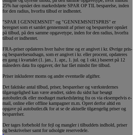
billigste og dyreste tilbud, på den samme opgavetype, hvor mindst
25% har opnået den markedsførte SPAR OP TIL besparelse, inden
for den radius, hvorfra tilbud er indhentet.
"SPAR I GENNEMSNIT" og "GENNEMSNITSPRIS" er
beregnet som et samlet gennemsnit af priser og besparelser opnået
på tilbud, på den samme opgavetype, inden for den radius, hvorfra
tilbud er indhentet.
FRA-priser opdateres hver halve time og er angivet i kr. Øvrige pris-
og besparelsesudsagn, som er angivet i kr. eller procent, opdateres
en gang i kvartalet (1. jan., 1. apr., 1. jul. og 1 okt.) baseret på 12
måneders data fra opgaver, der har fået mindst fire tilbud.
Priser inkluderer moms og andre eventuelle afgifter.
Det faktiske antal tilbud, priser, besparelser og værkstedernes
tilgængelighed kan være ændret, siden du sidst har besøgt
autobutler.dk eller modtaget markedsføring fra os via eksempelvis e-
mail, online eller offline kampagner m.m. Opret derfor altid en
opgave på autobutler.dk for at se de aktuelle tilgængelig priser og
besparelser.
Der tages forbehold for fejl og mangler i tilbuddets indhold, priser
og beskrivelser samt for udsolgte reservedele.