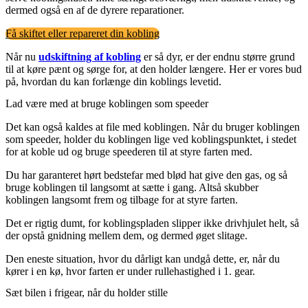
dermed også en af de dyrere reparationer.
Få skiftet eller repareret din kobling
Når nu
udskiftning af kobling
er så dyr, er der endnu større grund
til at køre pænt og sørge for, at den holder længere. Her er vores bud
på, hvordan du kan forlænge din koblings levetid.
Lad være med at bruge koblingen som speeder
Det kan også kaldes at file med koblingen. Når du bruger koblingen
som speeder, holder du koblingen lige ved koblingspunktet, i stedet
for at koble ud og bruge speederen til at styre farten med.
Du har garanteret hørt bedstefar med blød hat give den gas, og så
bruge koblingen til langsomt at sætte i gang. Altså skubber
koblingen langsomt frem og tilbage for at styre farten.
Det er rigtig dumt, for koblingspladen slipper ikke drivhjulet helt, så
der opstå gnidning mellem dem, og dermed øget slitage.
Den eneste situation, hvor du dårligt kan undgå dette, er, når du
kører i en kø, hvor farten er under rullehastighed i 1. gear.
Sæt bilen i frigear, når du holder stille