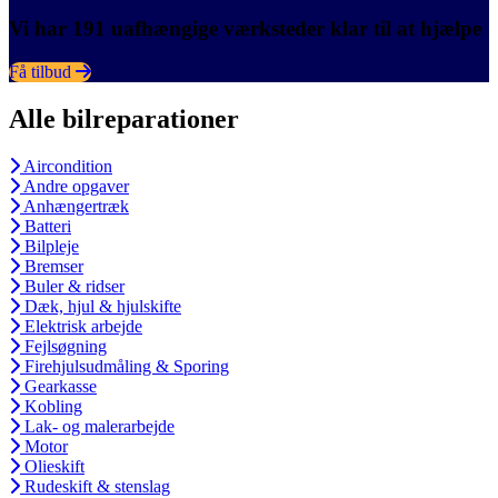
Vi har 191 uafhængige værksteder klar til at hjælpe
Få tilbud
Alle bilreparationer
Aircondition
Andre opgaver
Anhængertræk
Batteri
Bilpleje
Bremser
Buler & ridser
Dæk, hjul & hjulskifte
Elektrisk arbejde
Fejlsøgning
Firehjulsudmåling & Sporing
Gearkasse
Kobling
Lak- og malerarbejde
Motor
Olieskift
Rudeskift & stenslag