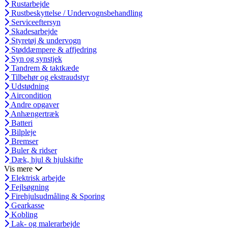
Rustarbejde
Rustbeskyttelse / Undervognsbehandling
Serviceeftersyn
Skadesarbejde
Styretøj & undervogn
Støddæmpere & affjedring
Syn og synstjek
Tandrem & taktkæde
Tilbehør og ekstraudstyr
Udstødning
Aircondition
Andre opgaver
Anhængertræk
Batteri
Bilpleje
Bremser
Buler & ridser
Dæk, hjul & hjulskifte
Vis mere
Elektrisk arbejde
Fejlsøgning
Firehjulsudmåling & Sporing
Gearkasse
Kobling
Lak- og malerarbejde