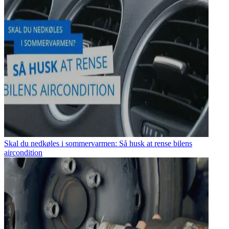
Skal du nedkøles i sommervarmen: Så husk at rense bilens
aircondition