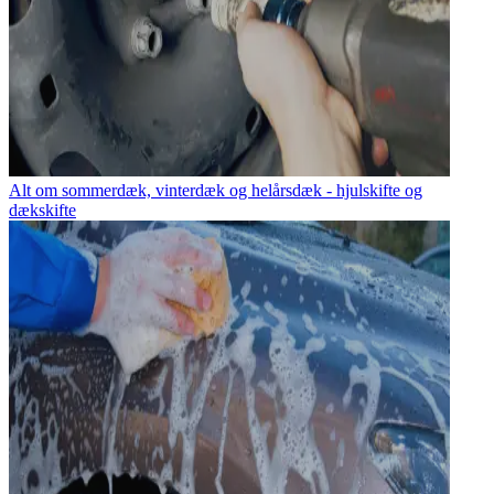
Alt om sommerdæk, vinterdæk og helårsdæk - hjulskifte og
dækskifte