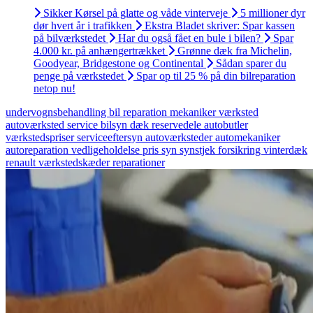
Sikker Kørsel på glatte og våde vinterveje
5 millioner dyr
dør hvert år i trafikken
Ekstra Bladet skriver: Spar kassen
på bilværkstedet
Har du også fået en bule i bilen?
Spar
4.000 kr. på anhængertrækket
Grønne dæk fra Michelin,
Goodyear, Bridgestone og Continental
Sådan sparer du
penge på værkstedet
Spar op til 25 % på din bilreparation
netop nu!
undervognsbehandling
bil
reparation
mekaniker
værksted
autoværksted
service
bilsyn
dæk
reservedele
autobutler
værkstedspriser
serviceeftersyn
autoværksteder
automekaniker
autoreparation
vedligeholdelse
pris
syn
synstjek
forsikring
vinterdæk
renault
værkstedskæder
reparationer