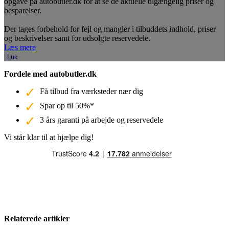
opgave på autobutler.dk for at se de aktuelle tilgængelig priser og
besparelser.
Der tages forbehold for fejl og mangler i tilbuddets indhold, priser
og beskrivelser samt for udsolgte reservedele.
Læs mere
Luk
Fordele med autobutler.dk
Få tilbud fra værksteder nær dig
Spar op til 50%*
3 års garanti på arbejde og reservedele
Vi står klar til at hjælpe dig!
Relaterede artikler