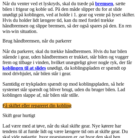
Når du venter ved et lyskryds, skal du træde på
bremsen
, sætte
bilen i frigear og koble ud. På den måde slipper du for at slide
unødigt på koblingen, ved at holde i 1. gear og vente på lyset skifter.
Hvis du holder lidt længere tid, kan du med fordel trække
håndbremsen og slippe bremsen, så der også spares på den. En ren
win-win situation.
Brug håndbremsen, når du parkerer
Når du parkerer, skal du trække håndbremsen. Hvis du har bilen
stående i gear, uden håndbremsen er trukket, står bilen og vugger
frem og tilbage i vinden, hvilket unægteligt giver nogle ryk, der får
koblingen til at slides
unødigt, da koblingspladen er spændt op
mod drivhjulet, når bilen står i gear.
Samtidig er trykpladen spændt op mod koblingspladen, så hele
systemet står spændt og bliver brugt, uden du bruger bilen. Lad
koblingen slappe af, når bilen står stille.
Få skiftet eller repareret din kobling
Skift gear hurtigt
Lad være med at tøve, når du skal skifte gear. Nye kørere har
tendens til at fumle lidt og være længere tid om at skifte gear. Du
skal vide nøjagtig, hvor gearstangen er, og hvor den skal hen.