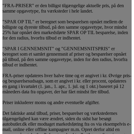
"FRA-PRISER" er den billigst tilgængelige aktuelle pris, på den
samme opgavetype, fra værksteder i hele landet.
"SPAR OP TIL" er beregnet som besparelsen opnået mellem de
billigste og dyreste tilbud, på den samme opgavetype, hvor mindst
25% har opnået den markedsførte SPAR OP TIL besparelse, inden
for den radius, hvorfra tilbud er indhentet.
"SPAR I GENNEMSNIT" og "GENNEMSNITSPRIS" er
beregnet som et samlet gennemsnit af priser og besparelser opnået
på tilbud, på den samme opgavetype, inden for den radius, hvorfra
tilbud er indhentet.
FRA-priser opdateres hver halve time og er angivet i kr. Øvrige pris-
og besparelsesudsagn, som er angivet i kr. eller procent, opdateres
en gang i kvartalet (1. jan., 1. apr., 1. jul. og 1 okt.) baseret på 12
måneders data fra opgaver, der har fået mindst fire tilbud.
Priser inkluderer moms og andre eventuelle afgifter.
Det faktiske antal tilbud, priser, besparelser og værkstedernes
tilgængelighed kan være ændret, siden du sidst har besøgt
autobutler.dk eller modtaget markedsføring fra os via eksempelvis e-
mail, online eller offline kampagner m.m. Opret derfor altid en