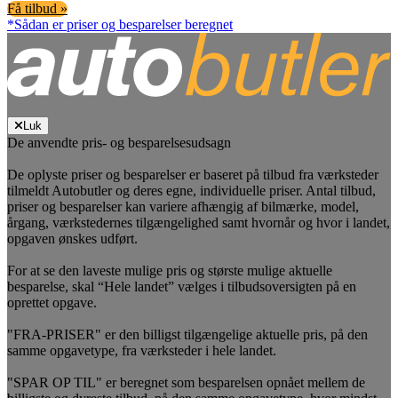
Få tilbud »
*Sådan er priser og besparelser beregnet
Luk
De anvendte pris- og besparelsesudsagn
De oplyste priser og besparelser er baseret på tilbud fra værksteder
tilmeldt Autobutler og deres egne, individuelle priser. Antal tilbud,
priser og besparelser kan variere afhængig af bilmærke, model,
årgang, værkstedernes tilgængelighed samt hvornår og hvor i landet,
opgaven ønskes udført.
For at se den laveste mulige pris og største mulige aktuelle
besparelse, skal “Hele landet” vælges i tilbudsoversigten på en
oprettet opgave.
"FRA-PRISER" er den billigst tilgængelige aktuelle pris, på den
samme opgavetype, fra værksteder i hele landet.
"SPAR OP TIL" er beregnet som besparelsen opnået mellem de