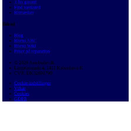
3 års garanti
Find værksted
Bilmærker
Bilråd
Blog
Bilens ABC
Bilens Wiki
Priser på reparation
© 2026 Autobutler.dk
Langebrogade 4, 1411 København K
CVR: DK32891799
Cookie-indstillinger
Vilkår
Cookies
GDPR