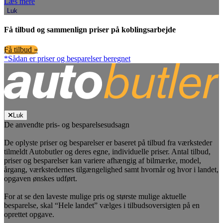
Læs mere
Luk
Få tilbud og sammenlign priser på koblingsarbejde
Få tilbud »
*Sådan er priser og besparelser beregnet
Luk
De anvendte pris- og besparelsesudsagn
De oplyste priser og besparelser er baseret på tilbud fra værksteder
tilmeldt Autobutler og deres egne, individuelle priser. Antal tilbud,
priser og besparelser kan variere afhængig af bilmærke, model,
årgang, værkstedernes tilgængelighed samt hvornår og hvor i landet,
opgaven ønskes udført.
For at se den laveste mulige pris og største mulige aktuelle
besparelse, skal “Hele landet” vælges i tilbudsoversigten på en
oprettet opgave.