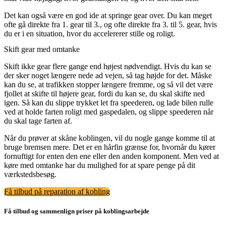
Det kan også være en god ide at springe gear over. Du kan meget
ofte gå direkte fra 1. gear til 3., og ofte direkte fra 3. til 5. gear, hvis
du er i en situation, hvor du accelererer stille og roligt.
Skift gear med omtanke
Skift ikke gear flere gange end højest nødvendigt. Hvis du kan se
der sker noget længere nede ad vejen, så tag højde for det. Måske
kan du se, at trafikken stopper længere fremme, og så vil det være
fjollet at skifte til højere gear, fordi du kan se, du skal skifte ned
igen. Så kan du slippe trykket let fra speederen, og lade bilen rulle
ved at holde farten roligt med gaspedalen, og slippe speederen når
du skal tage farten af.
Når du prøver at skåne koblingen, vil du nogle gange komme til at
bruge bremsen mere. Det er en hårfin grænse for, hvornår du kører
fornuftigt for enten den ene eller den anden komponent. Men ved at
køre med omtanke har du mulighed for at spare penge på dit
værkstedsbesøg.
Få tilbud på reparation af kobling
Få tilbud og sammenlign priser på koblingsarbejde