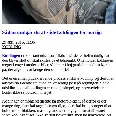
Sådan undgår du at slide koblingen for hurtigt
29 april 2015, 11:36
KOBLING
Koblingen
er konstant udsat for friktion, så det er helt naturligt, at
den bliver slidt og skal skiftes på et tidspunkt. Ofte holder koblingen
meget længe i moderne biler, så det er i høj grad din måde at køre
på, der afgør, hvor længe den skal holde!
Det er en rimelig tidskrævende process at skifte kobling, og derfor er
arbejdsløn i denne situation en væsentlig post på regningen. Selve
udskiftningen af koblingen er rimelig simpel, og reservedelene
koster ikke så voldsomt meget.
Koblingen er monteret direkte på motorblokken, så derfor er der
mange ting, der skal tages hensyn til, og der skal bruges noget til at
holde motorblokken, måske gearkassen, og igen for at få løsnet
selve koblingshuset. Ikke særligt besværligt, men tidskrævende, og