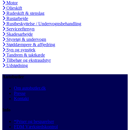
Motor
Olieskift
Rudeskift & stenslag
Rustarbejde
Rustbeskyttelse / Undervognsbehandling
Serviceeftersyn
Skadesarbejde
Styretøj & undervogn
Støddæmpere & affjedring
Syn og synstjek
Tandrem & taktkæde
Tilbehør og ekstraudstyr
Udstødning
Autobutler
Om autobutler.dk
Presse
Kontakt
Info
*Priser og besparelser
FDM Værkstedskontrol