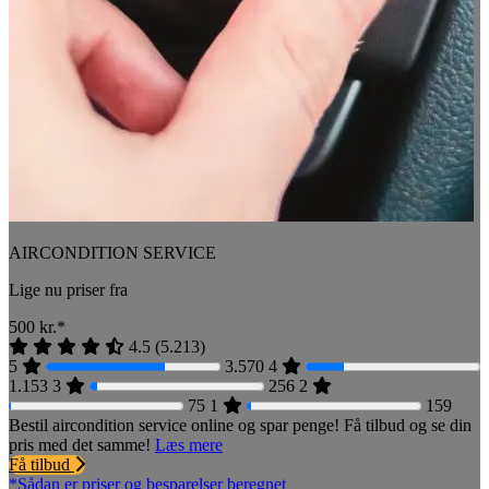
AIRCONDITION SERVICE
Lige nu priser fra
500
kr.*
4.5
(
5.213
)
5
3.570
4
1.153
3
256
2
75
1
159
Bestil aircondition service online og spar penge! Få tilbud og se din
pris med det samme!
Læs mere
Få tilbud
*Sådan er priser og besparelser beregnet