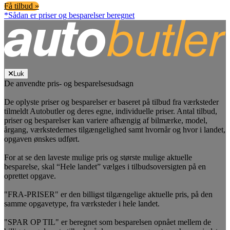
Få tilbud »
*Sådan er priser og besparelser beregnet
Luk
De anvendte pris- og besparelsesudsagn
De oplyste priser og besparelser er baseret på tilbud fra værksteder
tilmeldt Autobutler og deres egne, individuelle priser. Antal tilbud,
priser og besparelser kan variere afhængig af bilmærke, model,
årgang, værkstedernes tilgængelighed samt hvornår og hvor i landet,
opgaven ønskes udført.
For at se den laveste mulige pris og største mulige aktuelle
besparelse, skal “Hele landet” vælges i tilbudsoversigten på en
oprettet opgave.
"FRA-PRISER" er den billigst tilgængelige aktuelle pris, på den
samme opgavetype, fra værksteder i hele landet.
"SPAR OP TIL" er beregnet som besparelsen opnået mellem de