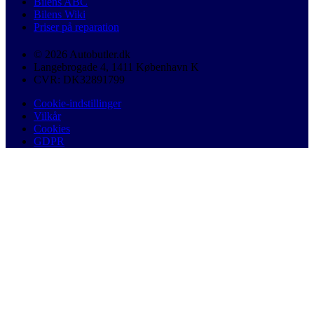
Bilens ABC
Bilens Wiki
Priser på reparation
© 2026 Autobutler.dk
Langebrogade 4, 1411 København K
CVR: DK32891799
Cookie-indstillinger
Vilkår
Cookies
GDPR