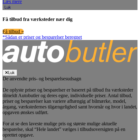
Læs mere
Luk
Få tilbud fra værksteder nær dig
Få tilbud »
*Sådan er priser og besparelser beregnet
Luk
De anvendte pris- og besparelsesudsagn
De oplyste priser og besparelser er baseret på tilbud fra værksteder
tilmeldt Autobutler og deres egne, individuelle priser. Antal tilbud,
priser og besparelser kan variere afhængig af bilmærke, model,
årgang, værkstedernes tilgængelighed samt hvornår og hvor i landet,
opgaven ønskes udført.
For at se den laveste mulige pris og største mulige aktuelle
besparelse, skal “Hele landet” vælges i tilbudsoversigten på en
oprettet opgave.