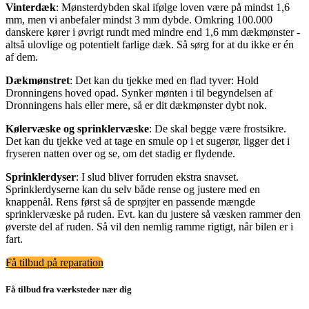
Vinterdæk
: Mønsterdybden skal ifølge loven være på mindst 1,6
mm, men vi anbefaler mindst 3 mm dybde. Omkring 100.000
danskere kører i øvrigt rundt med mindre end 1,6 mm dækmønster -
altså ulovlige og potentielt farlige dæk. Så sørg for at du ikke er én
af dem.
Dækmønstret
: Det kan du tjekke med en flad tyver: Hold
Dronningens hoved opad. Synker mønten i til begyndelsen af
Dronningens hals eller mere, så er dit dækmønster dybt nok.
Kølervæske og sprinklervæske
: De skal begge være frostsikre.
Det kan du tjekke ved at tage en smule op i et sugerør, ligger det i
fryseren natten over og se, om det stadig er flydende.
Sprinklerdyser
: I slud bliver forruden ekstra snavset.
Sprinklerdyserne kan du selv både rense og justere med en
knappenål. Rens først så de sprøjter en passende mængde
sprinklervæske på ruden. Evt. kan du justere så væsken rammer den
øverste del af ruden. Så vil den nemlig ramme rigtigt, når bilen er i
fart.
Få tilbud på reparation
Få tilbud fra værksteder nær dig