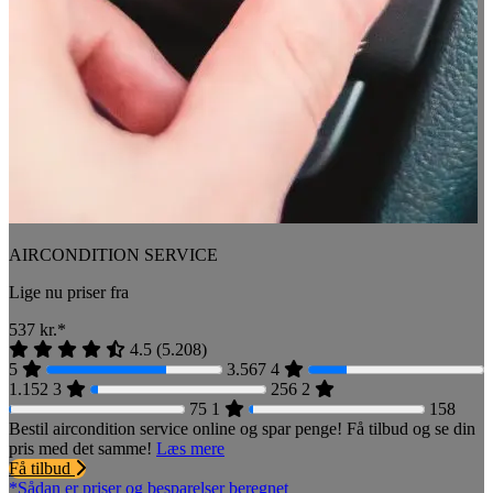
AIRCONDITION SERVICE
Lige nu priser fra
537
kr.*
4.5
(
5.208
)
5
3.567
4
1.152
3
256
2
75
1
158
Bestil aircondition service online og spar penge! Få tilbud og se din
pris med det samme!
Læs mere
Få tilbud
*Sådan er priser og besparelser beregnet