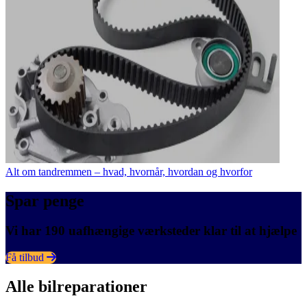
Alt om tandremmen – hvad, hvornår, hvordan og hvorfor
Spar penge
Vi har 190 uafhængige værksteder klar til at hjælpe
Få tilbud
Alle bilreparationer