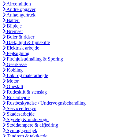
Aircondition
Andre opgaver
Anhængertræk
Batteri
Bilpleje
Bremser
Buler & ridser
Dæk, hjul & hjulskifte
Elektrisk arbejde
Fejlsøgning
Firehjulsudmåling & Sporing
Gearkasse
Kobling
Lak- og malerarbejde
Motor
Olieskift
Rudeskift & stenslag
Rustarbejde
Rustbeskyttelse / Undervognsbehandling
Serviceeftersyn
Skadesarbejde
Styretøj & undervogn
Støddæmpere & affjedring
Syn og synstjek
Tandrem & taktkæde