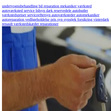
undervognsbehandling
bil
reparation
mekaniker
værksted
autoværksted
service
bilsyn
dæk
reservedele
autobutler
værkstedspriser
serviceeftersyn
autoværksteder
automekaniker
autoreparation
vedligeholdelse
pris
syn
synstjek
forsikring
vinterdæk
renault
værkstedskæder
reparationer