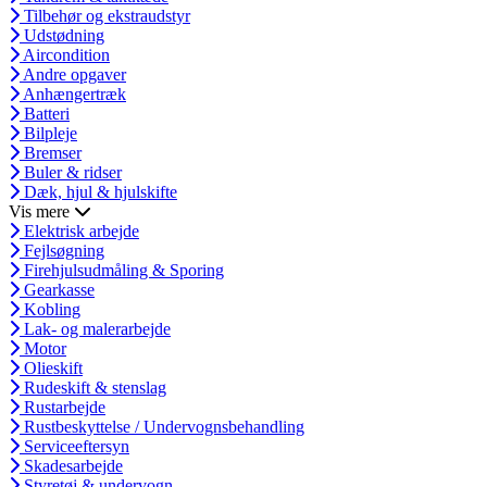
Tilbehør og ekstraudstyr
Udstødning
Aircondition
Andre opgaver
Anhængertræk
Batteri
Bilpleje
Bremser
Buler & ridser
Dæk, hjul & hjulskifte
Vis mere
Elektrisk arbejde
Fejlsøgning
Firehjulsudmåling & Sporing
Gearkasse
Kobling
Lak- og malerarbejde
Motor
Olieskift
Rudeskift & stenslag
Rustarbejde
Rustbeskyttelse / Undervognsbehandling
Serviceeftersyn
Skadesarbejde
Styretøj & undervogn