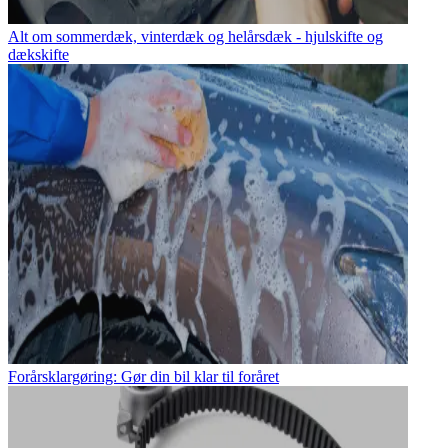
Alt om sommerdæk, vinterdæk og helårsdæk - hjulskifte og
dækskifte
Forårsklargøring: Gør din bil klar til foråret