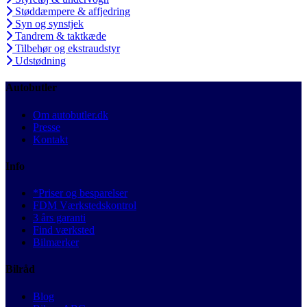
Støddæmpere & affjedring
Syn og synstjek
Tandrem & taktkæde
Tilbehør og ekstraudstyr
Udstødning
Autobutler
Om autobutler.dk
Presse
Kontakt
Info
*Priser og besparelser
FDM Værkstedskontrol
3 års garanti
Find værksted
Bilmærker
Bilråd
Blog