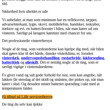
råd.
Sikkerhed hvis uheldet er ude
Vi anbefaler, at man som minimum har en refleksvest, tæpper,
advarselstrekant, lygte, skovl, mobiltelefon, handsker, isskraber,
træktov og evt. en batteri-booster i bilen, når man kører ud om
vinteren. Særligt på længere køreture med chancer for sne.
Det professionelle vintereftersyn
Nogle af de ting, som værkstederne kan hjælpe dig med, når bilen
skal gøres klar til det hårde, danske vinterklima, er, foruden
vinterdæk
,
undervognsbehandling
,
rustarbejde
,
lakforsegling
,
batteritjek
og
olieskift
. Det er nemlig nogle af de ting, som er
særligt vigtige i vintermånederne.
Fx giver vand og salt gode forhold for rust, som kan angribe, når
lakken får stenslag af det skidt og småsten, der piskes op, når man
kører i slud. Og desuden mister batteriet spænding i takt med at
temperaturen falder.
Få tilbud på Lille serviceeftersyn
De ting du selv kan tjekke