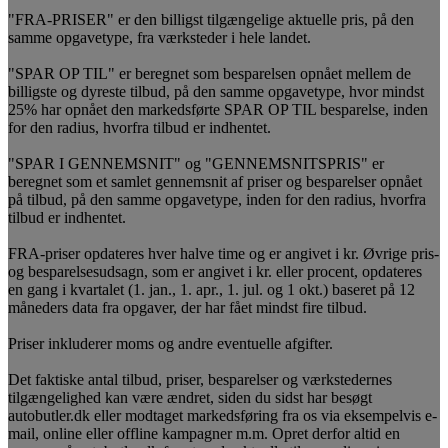
"FRA-PRISER" er den billigst tilgængelige aktuelle pris, på den
samme opgavetype, fra værksteder i hele landet.
"SPAR OP TIL" er beregnet som besparelsen opnået mellem de
billigste og dyreste tilbud, på den samme opgavetype, hvor mindst
25% har opnået den markedsførte SPAR OP TIL besparelse, inden
for den radius, hvorfra tilbud er indhentet.
"SPAR I GENNEMSNIT" og "GENNEMSNITSPRIS" er
beregnet som et samlet gennemsnit af priser og besparelser opnået
på tilbud, på den samme opgavetype, inden for den radius, hvorfra
tilbud er indhentet.
FRA-priser opdateres hver halve time og er angivet i kr. Øvrige pris-
og besparelsesudsagn, som er angivet i kr. eller procent, opdateres
en gang i kvartalet (1. jan., 1. apr., 1. jul. og 1 okt.) baseret på 12
måneders data fra opgaver, der har fået mindst fire tilbud.
Priser inkluderer moms og andre eventuelle afgifter.
Det faktiske antal tilbud, priser, besparelser og værkstedernes
tilgængelighed kan være ændret, siden du sidst har besøgt
autobutler.dk eller modtaget markedsføring fra os via eksempelvis e-
mail, online eller offline kampagner m.m. Opret derfor altid en