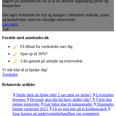
opgave på autobutler.dk for at se de aktuelle tilgængelig priser og
besparelser.
Der tages forbehold for fejl og mangler i tilbuddets indhold, priser
og beskrivelser samt for udsolgte reservedele.
Læs mere
Luk
Fordele med autobutler.dk
Få tilbud fra værksteder nær dig
Spar op til 50%*
3 års garanti på arbejde og reservedele
Vi står klar til at hjælpe dig!
Trustpilot
Relaterede artikler
Skifte dæk på fælge eller 2 sæt dæk og fælge?
Livsfarlige
bremser
Hvornår skal din bil have skiftet olie?
Vælg den
rigtige motorolie
Gør bilen klar til minusgrader
Danmarks
bedste værksted 2015
Få en god pris på et koblingsskift
Spar kassen på undervognsbehandling om sommeren