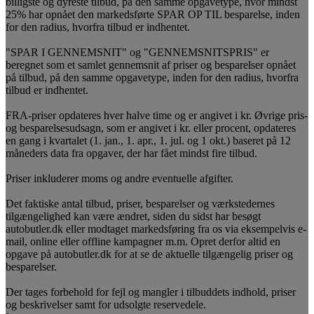
billigste og dyreste tilbud, på den samme opgavetype, hvor mindst
25% har opnået den markedsførte SPAR OP TIL besparelse, inden
for den radius, hvorfra tilbud er indhentet.
"SPAR I GENNEMSNIT" og "GENNEMSNITSPRIS" er
beregnet som et samlet gennemsnit af priser og besparelser opnået
på tilbud, på den samme opgavetype, inden for den radius, hvorfra
tilbud er indhentet.
FRA-priser opdateres hver halve time og er angivet i kr. Øvrige pris-
og besparelsesudsagn, som er angivet i kr. eller procent, opdateres
en gang i kvartalet (1. jan., 1. apr., 1. jul. og 1 okt.) baseret på 12
måneders data fra opgaver, der har fået mindst fire tilbud.
Priser inkluderer moms og andre eventuelle afgifter.
Det faktiske antal tilbud, priser, besparelser og værkstedernes
tilgængelighed kan være ændret, siden du sidst har besøgt
autobutler.dk eller modtaget markedsføring fra os via eksempelvis e-
mail, online eller offline kampagner m.m. Opret derfor altid en
opgave på autobutler.dk for at se de aktuelle tilgængelig priser og
besparelser.
Der tages forbehold for fejl og mangler i tilbuddets indhold, priser
og beskrivelser samt for udsolgte reservedele.