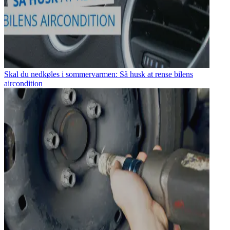
Skal du nedkøles i sommervarmen: Så husk at rense bilens
aircondition