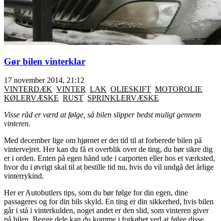
Gør bilen vinterklar
17 november 2014, 21:12
VINTERDÆK
VINTER
LAK
OLIESKIFT
MOTOROLIE
KØLERVÆSKE
RUST
SPRINKLERVÆSKE
Visse råd er værd at følge, så bilen slipper bedst muligt gennem
vinteren.
Med december lige om hjørnet er det tid til at forberede bilen på
vintervejret. Her kan du få et overblik over de ting, du bør sikre dig
er i orden. Enten på egen hånd ude i carporten eller hos et værksted,
hvor du i øvrigt skal til at bestille tid nu, hvis du vil undgå det årlige
vinterrykind.
Her er Autobutlers tips, som du bør følge for din egen, dine
passageres og for din bils skyld. En ting er din sikkerhed, hvis bilen
går i stå i vinterkulden, noget andet er den slid, som vinteren giver
på bilen. Begge dele kan du komme i forkøbet ved at følge disse