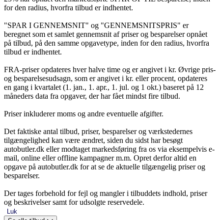
for den radius, hvorfra tilbud er indhentet.
"SPAR I GENNEMSNIT" og "GENNEMSNITSPRIS" er
beregnet som et samlet gennemsnit af priser og besparelser opnået
på tilbud, på den samme opgavetype, inden for den radius, hvorfra
tilbud er indhentet.
FRA-priser opdateres hver halve time og er angivet i kr. Øvrige pris-
og besparelsesudsagn, som er angivet i kr. eller procent, opdateres
en gang i kvartalet (1. jan., 1. apr., 1. jul. og 1 okt.) baseret på 12
måneders data fra opgaver, der har fået mindst fire tilbud.
Priser inkluderer moms og andre eventuelle afgifter.
Det faktiske antal tilbud, priser, besparelser og værkstedernes
tilgængelighed kan være ændret, siden du sidst har besøgt
autobutler.dk eller modtaget markedsføring fra os via eksempelvis e-
mail, online eller offline kampagner m.m. Opret derfor altid en
opgave på autobutler.dk for at se de aktuelle tilgængelig priser og
besparelser.
Der tages forbehold for fejl og mangler i tilbuddets indhold, priser
og beskrivelser samt for udsolgte reservedele.
Luk