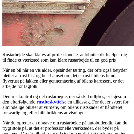
Rustarbejde skal klares af professionelle. autobutler.dk hjælper dig
til finde et værksted som kan klare rustarbejde til en god pris
Når en bil når en vis alder, opstår der tæring, der ofte også betyder
pletter af rust hist og her. Uanset om det er rust i bilens bund,
flyverust på lakken eller gennemtæring af bilens karosseri, er det
arbejde for fagfolk.
Den rustkontrol og det rustarbejde, der så skal udføres, er ligesom
den efterfølgende
rustbeskyttelse
en tillidssag. For det er svært for
almindelige bilister at vurdere, om bilens rustskader er håndteret
forsvarligt og efter bilfabrikkens anvisninger.
Når du opretter en opgave om rustarbejde på autobutler.dk, kan du
trygt stole på, at det er professionelle værksteder, der byder på
opgaven. Du får tilbud fra værksteder nær dig, og du kan derefter