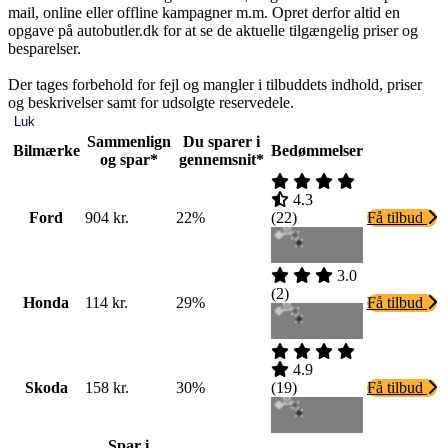
mail, online eller offline kampagner m.m. Opret derfor altid en
opgave på autobutler.dk for at se de aktuelle tilgængelig priser og
besparelser.
Der tages forbehold for fejl og mangler i tilbuddets indhold, priser
og beskrivelser samt for udsolgte reservedele.
Luk
Sammenlign
Du sparer i
Bilmærke
Bedømmelser
og spar*
gennemsnit*
4.3
Ford
904 kr.
22%
(
22
)
Få tilbud
3.0
(
2
)
Honda
114 kr.
29%
Få tilbud
4.9
Skoda
158 kr.
30%
(
19
)
Få tilbud
Spar i