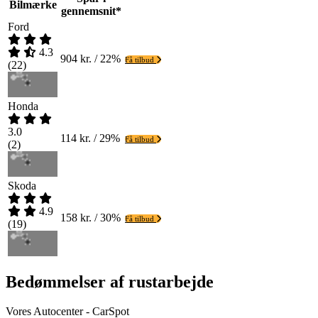
Bilmærke
gennemsnit*
Ford
4.3
904 kr. / 22%
Få tilbud
(
22
)
Honda
3.0
114 kr. / 29%
Få tilbud
(
2
)
Skoda
4.9
158 kr. / 30%
Få tilbud
(
19
)
Bedømmelser af rustarbejde
Vores Autocenter - CarSpot