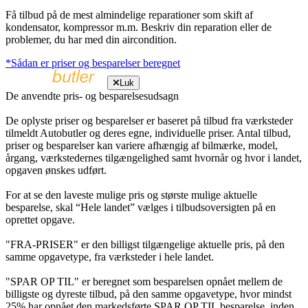
Få tilbud på de mest almindelige reparationer som skift af
kondensator, kompressor m.m. Beskriv din reparation eller de
problemer, du har med din aircondition.
*Sådan er priser og besparelser beregnet
Luk
De anvendte pris- og besparelsesudsagn
De oplyste priser og besparelser er baseret på tilbud fra værksteder
tilmeldt Autobutler og deres egne, individuelle priser. Antal tilbud,
priser og besparelser kan variere afhængig af bilmærke, model,
årgang, værkstedernes tilgængelighed samt hvornår og hvor i landet,
opgaven ønskes udført.
For at se den laveste mulige pris og største mulige aktuelle
besparelse, skal “Hele landet” vælges i tilbudsoversigten på en
oprettet opgave.
"FRA-PRISER" er den billigst tilgængelige aktuelle pris, på den
samme opgavetype, fra værksteder i hele landet.
"SPAR OP TIL" er beregnet som besparelsen opnået mellem de
billigste og dyreste tilbud, på den samme opgavetype, hvor mindst
25% har opnået den markedsførte SPAR OP TIL besparelse, inden