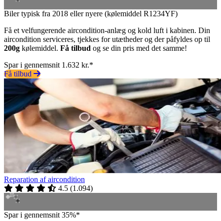
Biler typisk fra 2018 eller nyere (kølemiddel R1234YF)
Få et velfungerende aircondition-anlæg og kold luft i kabinen. Din
aircondition serviceres, tjekkes for utætheder og der påfyldes op til
200g
kølemiddel.
Få tilbud
og se din pris med det samme!
Spar i gennemsnit 1.632 kr.*
Få tilbud
Reparation af aircondition
4.5
(
1.094
)
Spar i gennemsnit 35%*