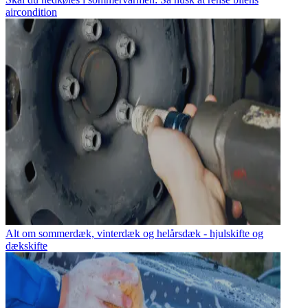
aircondition
Alt om sommerdæk, vinterdæk og helårsdæk - hjulskifte og
dækskifte