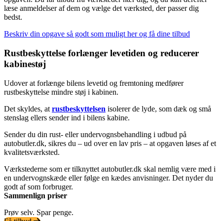
læse anmeldelser af dem og vælge det værksted, der passer dig
bedst.
Beskriv din opgave så godt som muligt her og få dine tilbud
Rustbeskyttelse forlænger levetiden og reducerer
kabinestøj
Udover at forlænge bilens levetid og fremtoning medfører
rustbeskyttelse mindre støj i kabinen.
Det skyldes, at
rustbeskyttelsen
isolerer de lyde, som dæk og små
stenslag ellers sender ind i bilens kabine.
Sender du din rust- eller undervognsbehandling i udbud på
autobutler.dk, sikres du – ud over en lav pris – at opgaven løses af et
kvalitetsværksted.
Værkstederne som er tilknyttet autobutler.dk skal nemlig være med i
en undervognskæde eller følge en kædes anvisninger. Det nyder du
godt af som forbruger.
Sammenlign priser
Prøv selv. Spar penge.