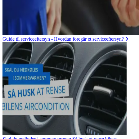
Guide til serviceeftersyn - Hvordan foregår et serviceeftersyn?
Skal du nedkøles i sommervarmen: Så husk at rense bilens