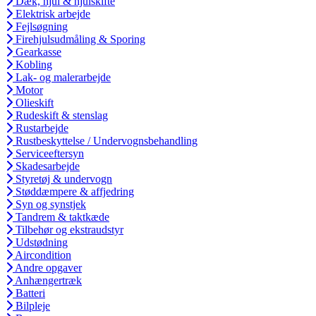
Dæk, hjul & hjulskifte
Elektrisk arbejde
Fejlsøgning
Firehjulsudmåling & Sporing
Gearkasse
Kobling
Lak- og malerarbejde
Motor
Olieskift
Rudeskift & stenslag
Rustarbejde
Rustbeskyttelse / Undervognsbehandling
Serviceeftersyn
Skadesarbejde
Styretøj & undervogn
Støddæmpere & affjedring
Syn og synstjek
Tandrem & taktkæde
Tilbehør og ekstraudstyr
Udstødning
Aircondition
Andre opgaver
Anhængertræk
Batteri
Bilpleje