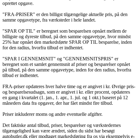
oprettet opgave.
"FRA-PRISER" er den billigst tilgængelige aktuelle pris, på den
samme opgavetype, fra værksteder i hele landet.
"SPAR OP TIL" er beregnet som besparelsen opnået mellem de
billigste og dyreste tilbud, på den samme opgavetype, hvor mindst
25% har opnået den markedsførte SPAR OP TIL besparelse, inden
for den radius, hvorfra tilbud er indhentet.
"SPAR I GENNEMSNIT" og "GENNEMSNITSPRIS" er
beregnet som et samlet gennemsnit af priser og besparelser opnået
på tilbud, på den samme opgavetype, inden for den radius, hvorfra
tilbud er indhentet.
FRA-priser opdateres hver halve time og er angivet i kr. Øvrige pris-
og besparelsesudsagn, som er angivet i kr. eller procent, opdateres
en gang i kvartalet (1. jan., 1. apr., 1. jul. og 1 okt.) baseret på 12
måneders data fra opgaver, der har fået mindst fire tilbud.
Priser inkluderer moms og andre eventuelle afgifter.
Det faktiske antal tilbud, priser, besparelser og værkstedernes
tilgængelighed kan være ændret, siden du sidst har besøgt
autobutler.dk eller modtaget markedsføring fra os via eksempelvis e-