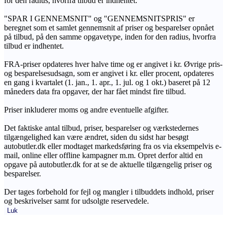
for den radius, hvorfra tilbud er indhentet.
"SPAR I GENNEMSNIT" og "GENNEMSNITSPRIS" er
beregnet som et samlet gennemsnit af priser og besparelser opnået
på tilbud, på den samme opgavetype, inden for den radius, hvorfra
tilbud er indhentet.
FRA-priser opdateres hver halve time og er angivet i kr. Øvrige pris-
og besparelsesudsagn, som er angivet i kr. eller procent, opdateres
en gang i kvartalet (1. jan., 1. apr., 1. jul. og 1 okt.) baseret på 12
måneders data fra opgaver, der har fået mindst fire tilbud.
Priser inkluderer moms og andre eventuelle afgifter.
Det faktiske antal tilbud, priser, besparelser og værkstedernes
tilgængelighed kan være ændret, siden du sidst har besøgt
autobutler.dk eller modtaget markedsføring fra os via eksempelvis e-
mail, online eller offline kampagner m.m. Opret derfor altid en
opgave på autobutler.dk for at se de aktuelle tilgængelig priser og
besparelser.
Der tages forbehold for fejl og mangler i tilbuddets indhold, priser
og beskrivelser samt for udsolgte reservedele.
Luk