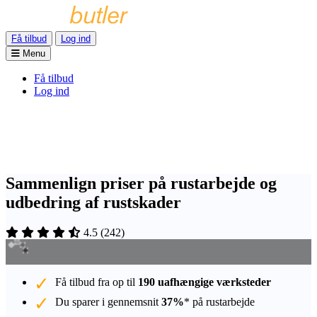
Få tilbud
Log ind
Menu
Få tilbud
Log ind
Sammenlign priser på rustarbejde og
udbedring af rustskader
4.5
(
242
)
Få tilbud fra op til
190 uafhængige værksteder
Du sparer i gennemsnit
37%
* på rustarbejde