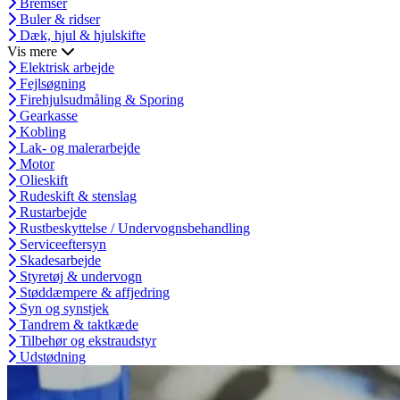
Bremser
Buler & ridser
Dæk, hjul & hjulskifte
Vis mere
Elektrisk arbejde
Fejlsøgning
Firehjulsudmåling & Sporing
Gearkasse
Kobling
Lak- og malerarbejde
Motor
Olieskift
Rudeskift & stenslag
Rustarbejde
Rustbeskyttelse / Undervognsbehandling
Serviceeftersyn
Skadesarbejde
Styretøj & undervogn
Støddæmpere & affjedring
Syn og synstjek
Tandrem & taktkæde
Tilbehør og ekstraudstyr
Udstødning