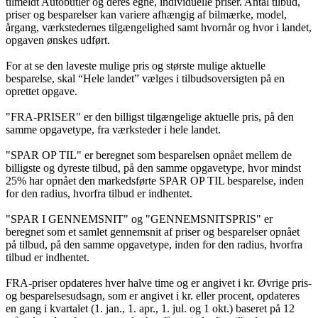
tilmeldt Autobutler og deres egne, individuelle priser. Antal tilbud,
priser og besparelser kan variere afhængig af bilmærke, model,
årgang, værkstedernes tilgængelighed samt hvornår og hvor i landet,
opgaven ønskes udført.
For at se den laveste mulige pris og største mulige aktuelle
besparelse, skal “Hele landet” vælges i tilbudsoversigten på en
oprettet opgave.
"FRA-PRISER" er den billigst tilgængelige aktuelle pris, på den
samme opgavetype, fra værksteder i hele landet.
"SPAR OP TIL" er beregnet som besparelsen opnået mellem de
billigste og dyreste tilbud, på den samme opgavetype, hvor mindst
25% har opnået den markedsførte SPAR OP TIL besparelse, inden
for den radius, hvorfra tilbud er indhentet.
"SPAR I GENNEMSNIT" og "GENNEMSNITSPRIS" er
beregnet som et samlet gennemsnit af priser og besparelser opnået
på tilbud, på den samme opgavetype, inden for den radius, hvorfra
tilbud er indhentet.
FRA-priser opdateres hver halve time og er angivet i kr. Øvrige pris-
og besparelsesudsagn, som er angivet i kr. eller procent, opdateres
en gang i kvartalet (1. jan., 1. apr., 1. jul. og 1 okt.) baseret på 12