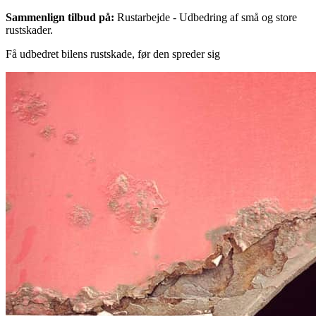
Sammenlign tilbud på:
Rustarbejde - Udbedring af små og store
rustskader.
Få udbedret bilens rustskade, før den spreder sig