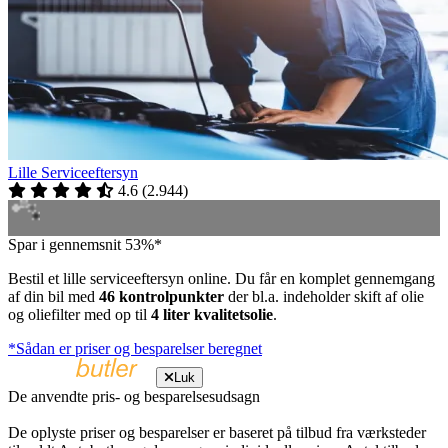
Lille Serviceeftersyn
4.6
(
2.944
)
Spar i gennemsnit 53%*
Bestil et lille serviceeftersyn online. Du får en komplet gennemgang
af din bil med
46 kontrolpunkter
der bl.a. indeholder skift af olie
og oliefilter med op til
4 liter kvalitetsolie
.
*Sådan er priser og besparelser beregnet
Luk
De anvendte pris- og besparelsesudsagn
De oplyste priser og besparelser er baseret på tilbud fra værksteder