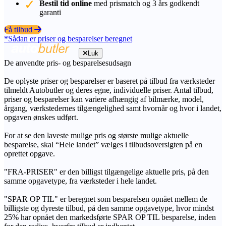
Bestil tid online
med prismatch og 3 års godkendt
garanti
Få tilbud
*Sådan er priser og besparelser beregnet
Luk
De anvendte pris- og besparelsesudsagn
De oplyste priser og besparelser er baseret på tilbud fra værksteder
tilmeldt Autobutler og deres egne, individuelle priser. Antal tilbud,
priser og besparelser kan variere afhængig af bilmærke, model,
årgang, værkstedernes tilgængelighed samt hvornår og hvor i landet,
opgaven ønskes udført.
For at se den laveste mulige pris og største mulige aktuelle
besparelse, skal “Hele landet” vælges i tilbudsoversigten på en
oprettet opgave.
"FRA-PRISER" er den billigst tilgængelige aktuelle pris, på den
samme opgavetype, fra værksteder i hele landet.
"SPAR OP TIL" er beregnet som besparelsen opnået mellem de
billigste og dyreste tilbud, på den samme opgavetype, hvor mindst
25% har opnået den markedsførte SPAR OP TIL besparelse, inden