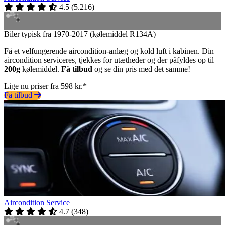
4.5
(
5.216
)
Biler typisk fra 1970-2017 (kølemiddel R134A)
Få et velfungerende aircondition-anlæg og kold luft i kabinen. Din
aircondition serviceres, tjekkes for utætheder og der påfyldes op til
200g
kølemiddel.
Få tilbud
og se din pris med det samme!
Lige nu priser fra 598 kr.*
Få tilbud
Aircondition Service
4.7
(
348
)