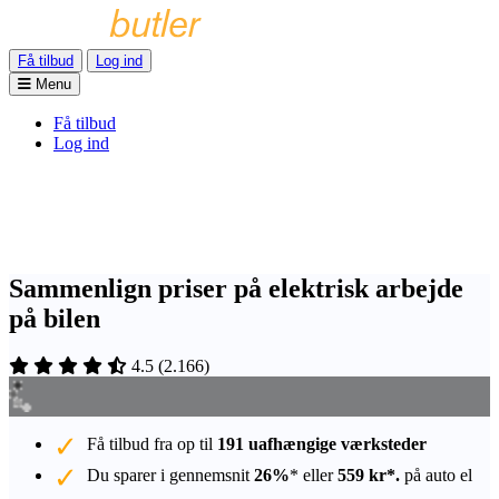
Få tilbud
Log ind
Menu
Få tilbud
Log ind
Sammenlign priser på elektrisk arbejde
på bilen
4.5
(
2.166
)
Få tilbud fra op til
191 uafhængige værksteder
Du sparer i gennemsnit
26%
* eller
559 kr*.
på auto el