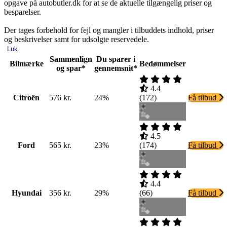
opgave på autobutler.dk for at se de aktuelle tilgængelig priser og
besparelser.
Der tages forbehold for fejl og mangler i tilbuddets indhold, priser
og beskrivelser samt for udsolgte reservedele.
Luk
Sammenlign
Du sparer i
Bilmærke
Bedømmelser
og spar*
gennemsnit*
4.4
Citroën
576 kr.
24%
(
172
)
Få tilbud
4.5
Ford
565 kr.
23%
(
174
)
Få tilbud
4.4
Hyundai
356 kr.
29%
(
66
)
Få tilbud