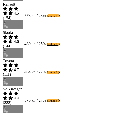
Renault
4.5
778 kr. / 28%
Få tilbud
(
154
)
Skoda
4.6
480 kr. / 25%
Få tilbud
(
144
)
Toyota
4.7
464 kr. / 27%
Få tilbud
(
111
)
Volkswagen
4.4
575 kr. / 27%
Få tilbud
(
222
)