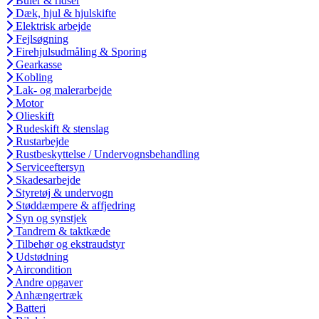
Buler & ridser
Dæk, hjul & hjulskifte
Elektrisk arbejde
Fejlsøgning
Firehjulsudmåling & Sporing
Gearkasse
Kobling
Lak- og malerarbejde
Motor
Olieskift
Rudeskift & stenslag
Rustarbejde
Rustbeskyttelse / Undervognsbehandling
Serviceeftersyn
Skadesarbejde
Styretøj & undervogn
Støddæmpere & affjedring
Syn og synstjek
Tandrem & taktkæde
Tilbehør og ekstraudstyr
Udstødning
Aircondition
Andre opgaver
Anhængertræk
Batteri