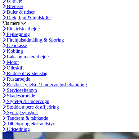
Bilpleje
Bremser
Buler & ridser
Dæk, hjul & hjulskifte
Vis mere
Elektrisk arbejde
Fejlsøgning
Firehjulsudmåling & Sporing
Gearkasse
Kobling
Lak- og malerarbejde
Motor
Olieskift
Rudeskift & stenslag
Rustarbejde
Rustbeskyttelse / Undervognsbehandling
Serviceeftersyn
Skadesarbejde
Styretøj & undervogn
Støddæmpere & affjedring
Syn og synstjek
Tandrem & taktkæde
Tilbehør og ekstraudstyr
Udstødning