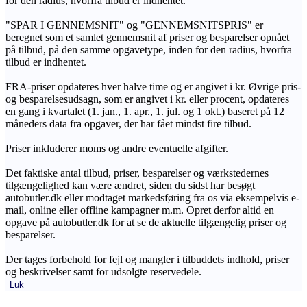
for den radius, hvorfra tilbud er indhentet.
"SPAR I GENNEMSNIT" og "GENNEMSNITSPRIS" er
beregnet som et samlet gennemsnit af priser og besparelser opnået
på tilbud, på den samme opgavetype, inden for den radius, hvorfra
tilbud er indhentet.
FRA-priser opdateres hver halve time og er angivet i kr. Øvrige pris-
og besparelsesudsagn, som er angivet i kr. eller procent, opdateres
en gang i kvartalet (1. jan., 1. apr., 1. jul. og 1 okt.) baseret på 12
måneders data fra opgaver, der har fået mindst fire tilbud.
Priser inkluderer moms og andre eventuelle afgifter.
Det faktiske antal tilbud, priser, besparelser og værkstedernes
tilgængelighed kan være ændret, siden du sidst har besøgt
autobutler.dk eller modtaget markedsføring fra os via eksempelvis e-
mail, online eller offline kampagner m.m. Opret derfor altid en
opgave på autobutler.dk for at se de aktuelle tilgængelig priser og
besparelser.
Der tages forbehold for fejl og mangler i tilbuddets indhold, priser
og beskrivelser samt for udsolgte reservedele.
Luk