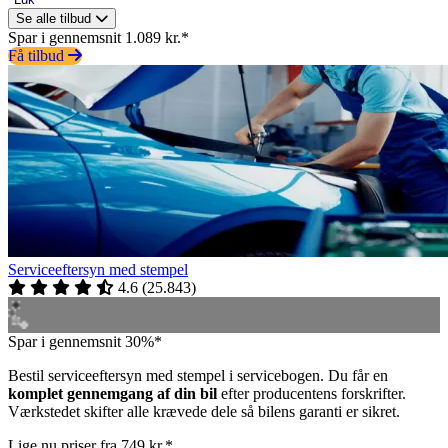
Se alle tilbud
Spar i gennemsnit 1.089 kr.*
Få tilbud
Serviceeftersyn med stempel
4.6
(
25.843
)
Spar i gennemsnit 30%*
Bestil serviceeftersyn med stempel i servicebogen. Du får en
komplet gennemgang af din bil
efter producentens forskrifter.
Værkstedet skifter alle krævede dele så bilens garanti er sikret.
Lige nu priser fra 749 kr.*