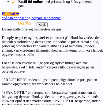
Bestil tid online
med prismatch og 3 års godkendt
garanti
Få tilbud
*Sådan er priser og besparelser beregnet
Luk
De anvendte pris- og besparelsesudsagn
De oplyste priser og besparelser er baseret på tilbud fra værksteder
tilmeldt Autobutler og deres egne, individuelle priser. Antal tilbud,
priser og besparelser kan variere afhængig af bilmærke, model,
årgang, værkstedernes tilgængelighed samt hvornår og hvor i landet,
opgaven ønskes udført.
For at se den laveste mulige pris og største mulige aktuelle
besparelse, skal “Hele landet” vælges i tilbudsoversigten på en
oprettet opgave.
"FRA-PRISER" er den billigst tilgængelige aktuelle pris, på den
samme opgavetype, fra værksteder i hele landet.
"SPAR OP TIL" er beregnet som besparelsen opnået mellem de
billigste og dyreste tilbud, på den samme opgavetype, hvor mindst
25% har opnået den markedsførte SPAR OP TIL besparelse, inden