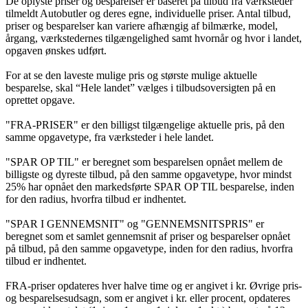
De oplyste priser og besparelser er baseret på tilbud fra værksteder
tilmeldt Autobutler og deres egne, individuelle priser. Antal tilbud,
priser og besparelser kan variere afhængig af bilmærke, model,
årgang, værkstedernes tilgængelighed samt hvornår og hvor i landet,
opgaven ønskes udført.
For at se den laveste mulige pris og største mulige aktuelle
besparelse, skal “Hele landet” vælges i tilbudsoversigten på en
oprettet opgave.
"FRA-PRISER" er den billigst tilgængelige aktuelle pris, på den
samme opgavetype, fra værksteder i hele landet.
"SPAR OP TIL" er beregnet som besparelsen opnået mellem de
billigste og dyreste tilbud, på den samme opgavetype, hvor mindst
25% har opnået den markedsførte SPAR OP TIL besparelse, inden
for den radius, hvorfra tilbud er indhentet.
"SPAR I GENNEMSNIT" og "GENNEMSNITSPRIS" er
beregnet som et samlet gennemsnit af priser og besparelser opnået
på tilbud, på den samme opgavetype, inden for den radius, hvorfra
tilbud er indhentet.
FRA-priser opdateres hver halve time og er angivet i kr. Øvrige pris-
og besparelsesudsagn, som er angivet i kr. eller procent, opdateres