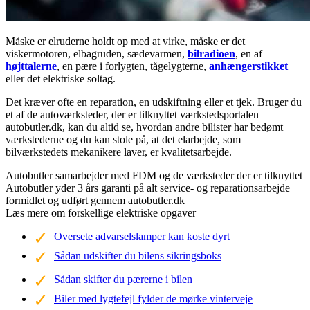
Måske er elruderne holdt op med at virke, måske er det
viskermotoren, elbagruden, sædevarmen,
bilradioen
, en af
højttalerne
, en pære i forlygten, tågelygterne,
anhængerstikket
eller det elektriske soltag.
Det kræver ofte en reparation, en udskiftning eller et tjek. Bruger du
et af de autoværksteder, der er tilknyttet værkstedsportalen
autobutler.dk, kan du altid se, hvordan andre bilister har bedømt
værkstederne og du kan stole på, at det elarbejde, som
bilværkstedets mekanikere laver, er kvalitetsarbejde.
Autobutler samarbejder med FDM og de værksteder der er tilknyttet
Autobutler yder 3 års garanti på alt service- og reparationsarbejde
formidlet og udført gennem autobutler.dk
Læs mere om forskellige elektriske opgaver
Oversete advarselslamper kan koste dyrt
Sådan udskifter du bilens sikringsboks
Sådan skifter du pærerne i bilen
Biler med lygtefejl fylder de mørke vinterveje