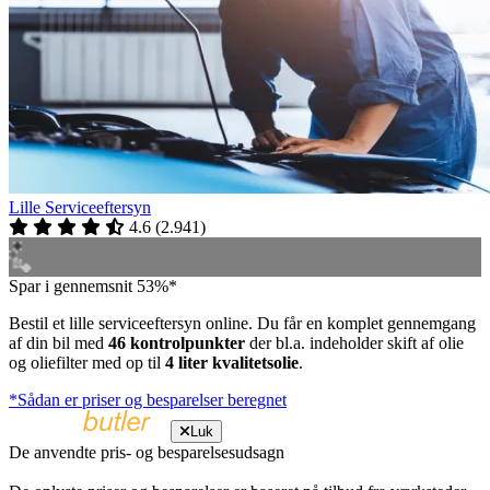
Lille Serviceeftersyn
4.6
(
2.941
)
Spar i gennemsnit 53%*
Bestil et lille serviceeftersyn online. Du får en komplet gennemgang
af din bil med
46 kontrolpunkter
der bl.a. indeholder skift af olie
og oliefilter med op til
4 liter kvalitetsolie
.
*Sådan er priser og besparelser beregnet
Luk
De anvendte pris- og besparelsesudsagn