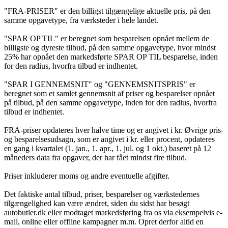
"FRA-PRISER" er den billigst tilgængelige aktuelle pris, på den
samme opgavetype, fra værksteder i hele landet.
"SPAR OP TIL" er beregnet som besparelsen opnået mellem de
billigste og dyreste tilbud, på den samme opgavetype, hvor mindst
25% har opnået den markedsførte SPAR OP TIL besparelse, inden
for den radius, hvorfra tilbud er indhentet.
"SPAR I GENNEMSNIT" og "GENNEMSNITSPRIS" er
beregnet som et samlet gennemsnit af priser og besparelser opnået
på tilbud, på den samme opgavetype, inden for den radius, hvorfra
tilbud er indhentet.
FRA-priser opdateres hver halve time og er angivet i kr. Øvrige pris-
og besparelsesudsagn, som er angivet i kr. eller procent, opdateres
en gang i kvartalet (1. jan., 1. apr., 1. jul. og 1 okt.) baseret på 12
måneders data fra opgaver, der har fået mindst fire tilbud.
Priser inkluderer moms og andre eventuelle afgifter.
Det faktiske antal tilbud, priser, besparelser og værkstedernes
tilgængelighed kan være ændret, siden du sidst har besøgt
autobutler.dk eller modtaget markedsføring fra os via eksempelvis e-
mail, online eller offline kampagner m.m. Opret derfor altid en