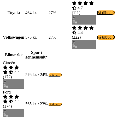
4.7
Toyota
464 kr.
27%
(
111
)
Få tilbud
4.4
Volkswagen
575 kr.
27%
(
222
)
Få tilbud
Spar i
Bilmærke
gennemsnit*
Citroën
4.4
576 kr. / 24%
Få tilbud
(
172
)
Ford
4.5
565 kr. / 23%
Få tilbud
(
174
)