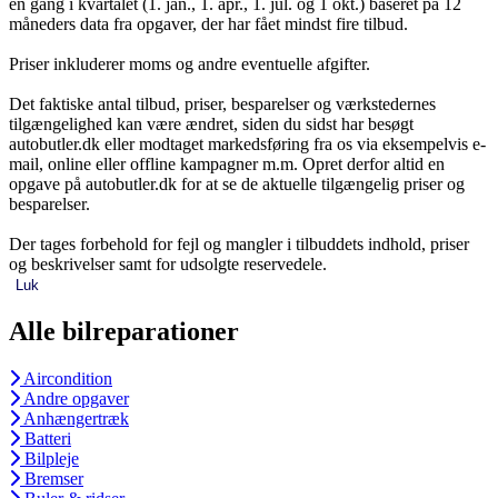
en gang i kvartalet (1. jan., 1. apr., 1. jul. og 1 okt.) baseret på 12
måneders data fra opgaver, der har fået mindst fire tilbud.
Priser inkluderer moms og andre eventuelle afgifter.
Det faktiske antal tilbud, priser, besparelser og værkstedernes
tilgængelighed kan være ændret, siden du sidst har besøgt
autobutler.dk eller modtaget markedsføring fra os via eksempelvis e-
mail, online eller offline kampagner m.m. Opret derfor altid en
opgave på autobutler.dk for at se de aktuelle tilgængelig priser og
besparelser.
Der tages forbehold for fejl og mangler i tilbuddets indhold, priser
og beskrivelser samt for udsolgte reservedele.
Luk
Alle bilreparationer
Aircondition
Andre opgaver
Anhængertræk
Batteri
Bilpleje
Bremser