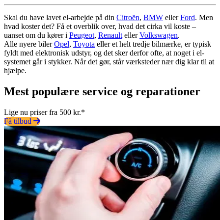
Skal du have lavet el-arbejde på din
Citroën
,
BMW
eller
Ford
. Men
hvad koster det? Få et overblik over, hvad det cirka vil koste –
uanset om du kører i
Peugeot
,
Renault
eller
Volkswagen
.
Alle nyere biler
Opel
,
Toyota
eller et helt tredje bilmærke, er typisk
fyldt med elektronisk udstyr, og det sker derfor ofte, at noget i el-
systemet går i stykker. Når det gør, står værksteder nær dig klar til at
hjælpe.
Mest populære service og reparationer
Lige nu priser fra 500 kr.*
Få tilbud