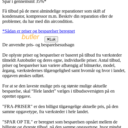
Spar i gennemsnit 35%*
Få tilbud på de mest almindelige reparationer som skift af
kondensator, kompressor m.m. Beskriv din reparation eller de
problemer, du har med din aircondition.
*Sådan er priser og besparelser beregnet
Luk
De anvendte pris- og besparelsesudsagn
De oplyste priser og besparelser er baseret på tilbud fra værksteder
tilmeldt Autobutler og deres egne, individuelle priser. Antal tilbud,
priser og besparelser kan variere afhængig af bilmærke, model,
årgang, værkstedernes tilgængelighed samt hvornår og hvor i landet,
opgaven ønskes udført.
For at se den laveste mulige pris og største mulige aktuelle
besparelse, skal “Hele landet” vælges i tilbudsoversigten på en
oprettet opgave.
"FRA-PRISER" er den billigst tilgængelige aktuelle pris, på den
samme opgavetype, fra værksteder i hele landet.
"SPAR OP TIL" er beregnet som besparelsen opnået mellem de
billigste og dyreste tilbud, på den samme opgavetype, hvor mindst