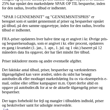
25% har opnået den markedsførte SPAR OP TIL besparelse, inden
for den radius, hvorfra tilbud er indhentet.
"SPAR I GENNEMSNIT" og "GENNEMSNITSPRIS" er
beregnet som et samlet gennemsnit af priser og besparelser opnået
på tilbud, på den samme opgavetype, inden for den radius, hvorfra
tilbud er indhentet.
FRA-priser opdateres hver halve time og er angivet i kr. Øvrige pris-
og besparelsesudsagn, som er angivet i kr. eller procent, opdateres
en gang i kvartalet (1. jan., 1. apr., 1. jul. og 1 okt.) baseret på 12
måneders data fra opgaver, der har fået mindst fire tilbud.
Priser inkluderer moms og andre eventuelle afgifter.
Det faktiske antal tilbud, priser, besparelser og værkstedernes
tilgængelighed kan være ændret, siden du sidst har besøgt
autobutler.dk eller modtaget markedsføring fra os via eksempelvis e-
mail, online eller offline kampagner m.m. Opret derfor altid en
opgave på autobutler.dk for at se de aktuelle tilgængelig priser og
besparelser.
Der tages forbehold for fejl og mangler i tilbuddets indhold, priser
og beskrivelser samt for udsolgte reservedele.
Luk