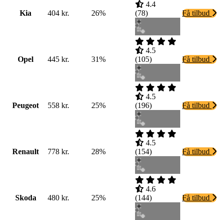
4.4
Kia
404 kr.
26%
(
78
)
Få tilbud
4.5
Opel
445 kr.
31%
(
105
)
Få tilbud
4.5
Peugeot
558 kr.
25%
(
196
)
Få tilbud
4.5
Renault
778 kr.
28%
(
154
)
Få tilbud
4.6
Skoda
480 kr.
25%
(
144
)
Få tilbud