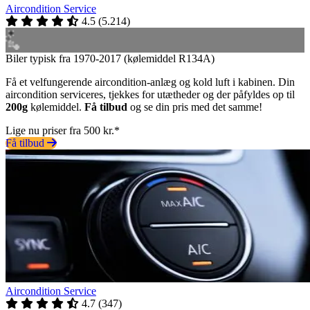
Aircondition Service
4.5
(
5.214
)
Biler typisk fra 1970-2017 (kølemiddel R134A)
Få et velfungerende aircondition-anlæg og kold luft i kabinen. Din
aircondition serviceres, tjekkes for utætheder og der påfyldes op til
200g
kølemiddel.
Få tilbud
og se din pris med det samme!
Lige nu priser fra 500 kr.*
Få tilbud
Aircondition Service
4.7
(
347
)