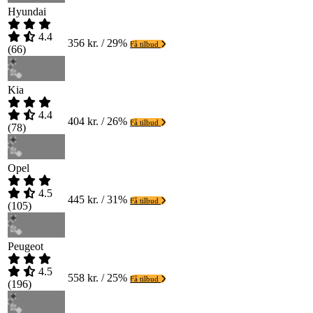
Hyundai
4.4
356 kr. / 29%
Få tilbud
(
66
)
Kia
4.4
404 kr. / 26%
Få tilbud
(
78
)
Opel
4.5
445 kr. / 31%
Få tilbud
(
105
)
Peugeot
4.5
558 kr. / 25%
Få tilbud
(
196
)