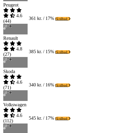
Peugeot
4.6
361 kr. / 17%
Få tilbud
(
44
)
Renault
4.8
385 kr. / 15%
Få tilbud
(
27
)
Skoda
4.6
340 kr. / 16%
Få tilbud
(
71
)
Volkswagen
4.6
545 kr. / 17%
Få tilbud
(
112
)