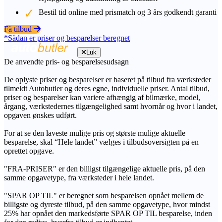
Bestil tid online med prismatch og 3 års godkendt garanti
Få tilbud
*Sådan er priser og besparelser beregnet
Luk
De anvendte pris- og besparelsesudsagn
De oplyste priser og besparelser er baseret på tilbud fra værksteder
tilmeldt Autobutler og deres egne, individuelle priser. Antal tilbud,
priser og besparelser kan variere afhængig af bilmærke, model,
årgang, værkstedernes tilgængelighed samt hvornår og hvor i landet,
opgaven ønskes udført.
For at se den laveste mulige pris og største mulige aktuelle
besparelse, skal “Hele landet” vælges i tilbudsoversigten på en
oprettet opgave.
"FRA-PRISER" er den billigst tilgængelige aktuelle pris, på den
samme opgavetype, fra værksteder i hele landet.
"SPAR OP TIL" er beregnet som besparelsen opnået mellem de
billigste og dyreste tilbud, på den samme opgavetype, hvor mindst
25% har opnået den markedsførte SPAR OP TIL besparelse, inden