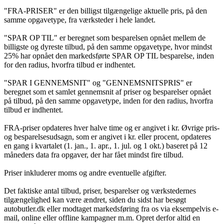
"FRA-PRISER" er den billigst tilgængelige aktuelle pris, på den
samme opgavetype, fra værksteder i hele landet.
"SPAR OP TIL" er beregnet som besparelsen opnået mellem de
billigste og dyreste tilbud, på den samme opgavetype, hvor mindst
25% har opnået den markedsførte SPAR OP TIL besparelse, inden
for den radius, hvorfra tilbud er indhentet.
"SPAR I GENNEMSNIT" og "GENNEMSNITSPRIS" er
beregnet som et samlet gennemsnit af priser og besparelser opnået
på tilbud, på den samme opgavetype, inden for den radius, hvorfra
tilbud er indhentet.
FRA-priser opdateres hver halve time og er angivet i kr. Øvrige pris-
og besparelsesudsagn, som er angivet i kr. eller procent, opdateres
en gang i kvartalet (1. jan., 1. apr., 1. jul. og 1 okt.) baseret på 12
måneders data fra opgaver, der har fået mindst fire tilbud.
Priser inkluderer moms og andre eventuelle afgifter.
Det faktiske antal tilbud, priser, besparelser og værkstedernes
tilgængelighed kan være ændret, siden du sidst har besøgt
autobutler.dk eller modtaget markedsføring fra os via eksempelvis e-
mail, online eller offline kampagner m.m. Opret derfor altid en