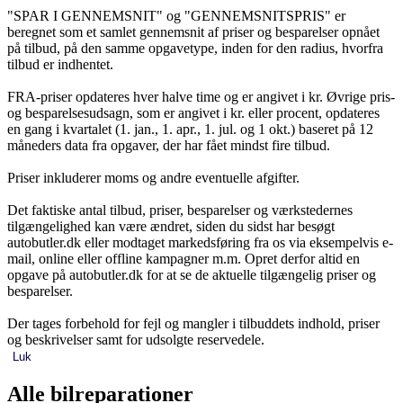
"SPAR I GENNEMSNIT" og "GENNEMSNITSPRIS" er
beregnet som et samlet gennemsnit af priser og besparelser opnået
på tilbud, på den samme opgavetype, inden for den radius, hvorfra
tilbud er indhentet.
FRA-priser opdateres hver halve time og er angivet i kr. Øvrige pris-
og besparelsesudsagn, som er angivet i kr. eller procent, opdateres
en gang i kvartalet (1. jan., 1. apr., 1. jul. og 1 okt.) baseret på 12
måneders data fra opgaver, der har fået mindst fire tilbud.
Priser inkluderer moms og andre eventuelle afgifter.
Det faktiske antal tilbud, priser, besparelser og værkstedernes
tilgængelighed kan være ændret, siden du sidst har besøgt
autobutler.dk eller modtaget markedsføring fra os via eksempelvis e-
mail, online eller offline kampagner m.m. Opret derfor altid en
opgave på autobutler.dk for at se de aktuelle tilgængelig priser og
besparelser.
Der tages forbehold for fejl og mangler i tilbuddets indhold, priser
og beskrivelser samt for udsolgte reservedele.
Luk
Alle bilreparationer