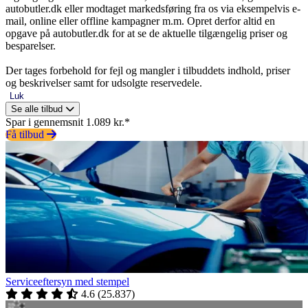
autobutler.dk eller modtaget markedsføring fra os via eksempelvis e-
mail, online eller offline kampagner m.m. Opret derfor altid en
opgave på autobutler.dk for at se de aktuelle tilgængelig priser og
besparelser.
Der tages forbehold for fejl og mangler i tilbuddets indhold, priser
og beskrivelser samt for udsolgte reservedele.
Luk
Se alle tilbud
Spar i gennemsnit 1.089 kr.*
Få tilbud
Serviceeftersyn med stempel
4.6
(
25.837
)