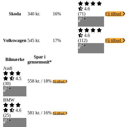
4.6
Skoda
340 kr.
16%
(
71
)
Få tilbud
4.6
Volkswagen
545 kr.
17%
(
112
)
Få tilbud
Spar i
Bilmærke
gennemsnit*
Audi
4.5
558 kr. / 18%
Få tilbud
(
30
)
BMW
4.6
581 kr. / 16%
Få tilbud
(
25
)