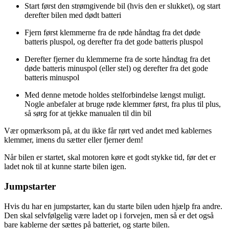
Start først den strømgivende bil (hvis den er slukket), og start
derefter bilen med dødt batteri
Fjern først klemmerne fra de røde håndtag fra det døde
batteris pluspol, og derefter fra det gode batteris pluspol
Derefter fjerner du klemmerne fra de sorte håndtag fra det
døde batteris minuspol (eller stel) og derefter fra det gode
batteris minuspol
Med denne metode holdes stelforbindelse længst muligt.
Nogle anbefaler at bruge røde klemmer først, fra plus til plus,
så sørg for at tjekke manualen til din bil
Vær opmærksom på, at du ikke får rørt ved andet med kablernes
klemmer, imens du sætter eller fjerner dem!
Når bilen er startet, skal motoren køre et godt stykke tid, før det er
ladet nok til at kunne starte bilen igen.
Jumpstarter
Hvis du har en jumpstarter, kan du starte bilen uden hjælp fra andre.
Den skal selvfølgelig være ladet op i forvejen, men så er det også
bare kablerne der sættes på batteriet, og starte bilen.