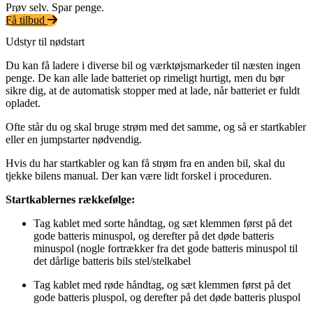
Prøv selv. Spar penge.
Få tilbud
Udstyr til nødstart
Du kan få ladere i diverse bil og værktøjsmarkeder til næsten ingen
penge. De kan alle lade batteriet op rimeligt hurtigt, men du bør
sikre dig, at de automatisk stopper med at lade, når batteriet er fuldt
opladet.
Ofte står du og skal bruge strøm med det samme, og så er startkabler
eller en jumpstarter nødvendig.
Hvis du har startkabler og kan få strøm fra en anden bil, skal du
tjekke bilens manual. Der kan være lidt forskel i proceduren.
Startkablernes rækkefølge:
Tag kablet med sorte håndtag, og sæt klemmen først på det
gode batteris minuspol, og derefter på det døde batteris
minuspol (nogle fortrækker fra det gode batteris minuspol til
det dårlige batteris bils stel/stelkabel
Tag kablet med røde håndtag, og sæt klemmen først på det
gode batteris pluspol, og derefter på det døde batteris pluspol