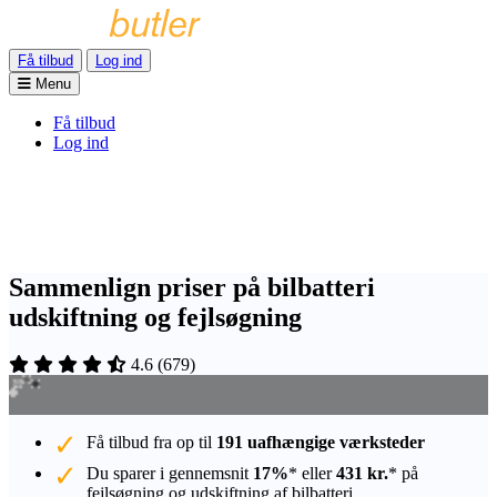
Få tilbud
Log ind
Menu
Få tilbud
Log ind
Sammenlign priser på bilbatteri
udskiftning og fejlsøgning
4.6
(
679
)
Få tilbud fra op til
191 uafhængige værksteder
Du sparer i gennemsnit
17%
* eller
431 kr.
* på
fejlsøgning og udskiftning af bilbatteri