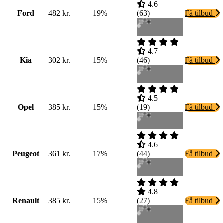
4.6
Ford
482 kr.
19%
(
63
)
Få tilbud
4.7
Kia
302 kr.
15%
(
46
)
Få tilbud
4.5
Opel
385 kr.
15%
(
19
)
Få tilbud
4.6
Peugeot
361 kr.
17%
(
44
)
Få tilbud
4.8
Renault
385 kr.
15%
(
27
)
Få tilbud