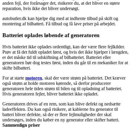
anden fejl, der forårsager det, risikerer du, at det bliver en større
reparation, hvis ikke det bliver undersøgt.
autobutler.dk kan hjælpe dig med at indhente tilbud på skift og
montering af bilbatteri. Få tilbud og få lave priser på arbejdet.
Batteriet oplades løbende af generatoren
Hvis batteriet ikke oplades ordentligt, kan der være flere fejlkilder.
Prøv at få det fuldt opladet først, og hvis det ikke hjælper i længden,
er det måske tid til udskiftning af bilbatteriet. Batteriet eller
generatoren bør dog testes først, inden du går til en mekaniker for at
skifte bilbatteri.
For at starte
motoren
, skal der være strøm på batteriet. Det kræver
også strøm at holde motoren kørende, så derfor producerer
generatoren hele tiden strøm til bilen og til opladning af batteriet.
Hvis generatoren fejler, bliver batteriet ikke opladet.
Generatoren drives af en rem, som kan blive defekt og nedsætte
ladeeffekten. Du kan også risikere, at kablerne fra generator til
batteri bliver defekte, så der er flere fejlmuligheder der skal
undersøges, inden du køber en ny generator eller skifter batteri.
Sammenlign priser