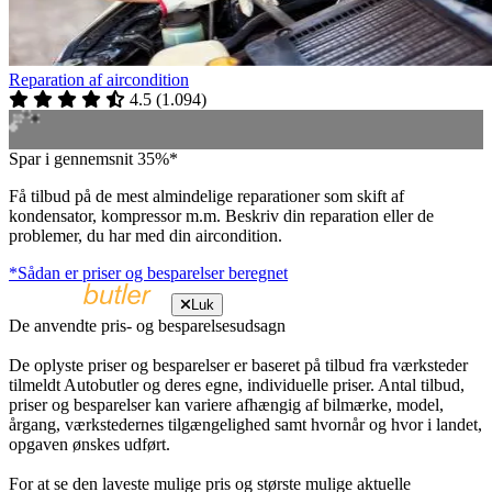
Reparation af aircondition
4.5
(
1.094
)
Spar i gennemsnit 35%*
Få tilbud på de mest almindelige reparationer som skift af
kondensator, kompressor m.m. Beskriv din reparation eller de
problemer, du har med din aircondition.
*Sådan er priser og besparelser beregnet
Luk
De anvendte pris- og besparelsesudsagn
De oplyste priser og besparelser er baseret på tilbud fra værksteder
tilmeldt Autobutler og deres egne, individuelle priser. Antal tilbud,
priser og besparelser kan variere afhængig af bilmærke, model,
årgang, værkstedernes tilgængelighed samt hvornår og hvor i landet,
opgaven ønskes udført.
For at se den laveste mulige pris og største mulige aktuelle