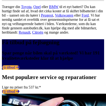
Trænger din
Toyota
,
Opel
eller
BMW
til et nyt batteri? Du kan
hurtigt finde ud af, hvad det cirka koster at få skiftet bilbatteriet i din
bil – uanset om du kører i
Peugeot
,
Volkswagen
eller
Ford
. Vi har
nemlig samlet et overblik over gennemsnitspriserne for at få sat et
nyt og velfungerende batteri i bilen. Værkstederne, som du kan
finde gennem autobutler.dk, kan hjælpe dig med alle bilmærker,
heriblandt:
Renault
,
Citroën
og mange andre.
Få tilbud på fejlsøgning
Spar penge når bilen skal på værksted! Vi har 191
kvalitetsværksteder klar til at hjælpe
Få tilbud
Mest populære service og reparationer
Lige nu priser fra 537 kr.*
Få tilbud