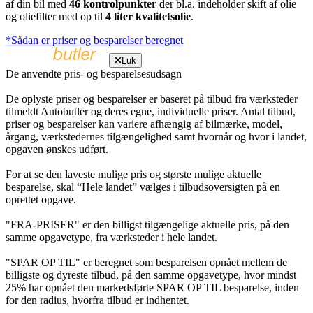
af din bil med
46 kontrolpunkter
der bl.a. indeholder skift af olie
og oliefilter med op til
4 liter kvalitetsolie
.
*Sådan er priser og besparelser beregnet
Luk
De anvendte pris- og besparelsesudsagn
De oplyste priser og besparelser er baseret på tilbud fra værksteder
tilmeldt Autobutler og deres egne, individuelle priser. Antal tilbud,
priser og besparelser kan variere afhængig af bilmærke, model,
årgang, værkstedernes tilgængelighed samt hvornår og hvor i landet,
opgaven ønskes udført.
For at se den laveste mulige pris og største mulige aktuelle
besparelse, skal “Hele landet” vælges i tilbudsoversigten på en
oprettet opgave.
"FRA-PRISER" er den billigst tilgængelige aktuelle pris, på den
samme opgavetype, fra værksteder i hele landet.
"SPAR OP TIL" er beregnet som besparelsen opnået mellem de
billigste og dyreste tilbud, på den samme opgavetype, hvor mindst
25% har opnået den markedsførte SPAR OP TIL besparelse, inden
for den radius, hvorfra tilbud er indhentet.