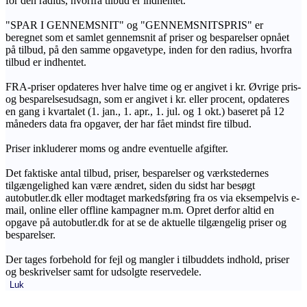
for den radius, hvorfra tilbud er indhentet.
"SPAR I GENNEMSNIT" og "GENNEMSNITSPRIS" er
beregnet som et samlet gennemsnit af priser og besparelser opnået
på tilbud, på den samme opgavetype, inden for den radius, hvorfra
tilbud er indhentet.
FRA-priser opdateres hver halve time og er angivet i kr. Øvrige pris-
og besparelsesudsagn, som er angivet i kr. eller procent, opdateres
en gang i kvartalet (1. jan., 1. apr., 1. jul. og 1 okt.) baseret på 12
måneders data fra opgaver, der har fået mindst fire tilbud.
Priser inkluderer moms og andre eventuelle afgifter.
Det faktiske antal tilbud, priser, besparelser og værkstedernes
tilgængelighed kan være ændret, siden du sidst har besøgt
autobutler.dk eller modtaget markedsføring fra os via eksempelvis e-
mail, online eller offline kampagner m.m. Opret derfor altid en
opgave på autobutler.dk for at se de aktuelle tilgængelig priser og
besparelser.
Der tages forbehold for fejl og mangler i tilbuddets indhold, priser
og beskrivelser samt for udsolgte reservedele.
Luk