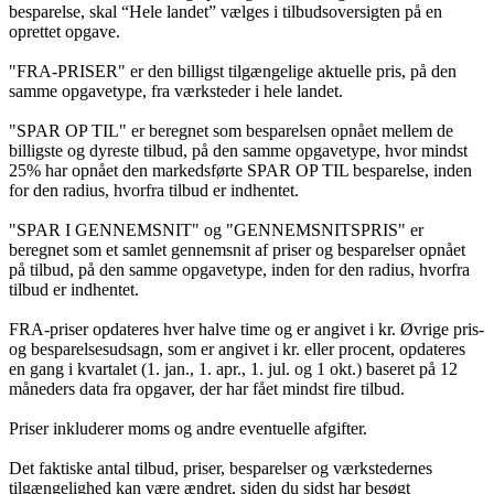
besparelse, skal “Hele landet” vælges i tilbudsoversigten på en
oprettet opgave.
"FRA-PRISER" er den billigst tilgængelige aktuelle pris, på den
samme opgavetype, fra værksteder i hele landet.
"SPAR OP TIL" er beregnet som besparelsen opnået mellem de
billigste og dyreste tilbud, på den samme opgavetype, hvor mindst
25% har opnået den markedsførte SPAR OP TIL besparelse, inden
for den radius, hvorfra tilbud er indhentet.
"SPAR I GENNEMSNIT" og "GENNEMSNITSPRIS" er
beregnet som et samlet gennemsnit af priser og besparelser opnået
på tilbud, på den samme opgavetype, inden for den radius, hvorfra
tilbud er indhentet.
FRA-priser opdateres hver halve time og er angivet i kr. Øvrige pris-
og besparelsesudsagn, som er angivet i kr. eller procent, opdateres
en gang i kvartalet (1. jan., 1. apr., 1. jul. og 1 okt.) baseret på 12
måneders data fra opgaver, der har fået mindst fire tilbud.
Priser inkluderer moms og andre eventuelle afgifter.
Det faktiske antal tilbud, priser, besparelser og værkstedernes
tilgængelighed kan være ændret, siden du sidst har besøgt