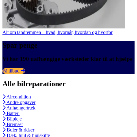
Alt om tandremmen – hvad, hvornår, hvordan og hvorfor
Spar penge
Vi har 190 uafhængige værksteder klar til at hjælpe
Få tilbud
Alle bilreparationer
Aircondition
Andre opgaver
Anhængertræk
Batteri
Bilpleje
Bremser
Buler & ridser
Dæk, hjul & hjulskifte