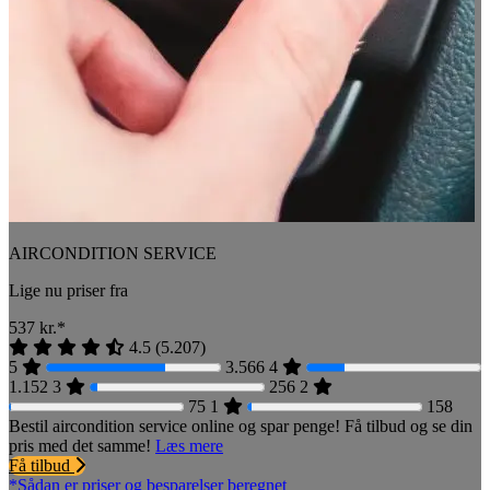
AIRCONDITION SERVICE
Lige nu priser fra
537
kr.*
4.5
(
5.207
)
5
3.566
4
1.152
3
256
2
75
1
158
Bestil aircondition service online og spar penge! Få tilbud og se din
pris med det samme!
Læs mere
Få tilbud
*Sådan er priser og besparelser beregnet