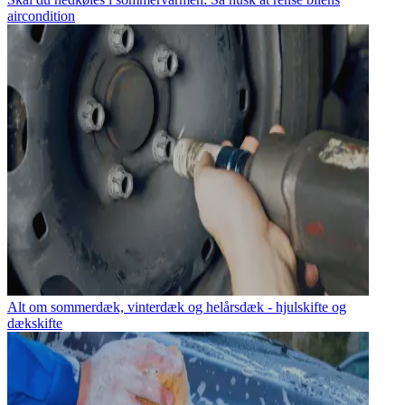
aircondition
Alt om sommerdæk, vinterdæk og helårsdæk - hjulskifte og
dækskifte