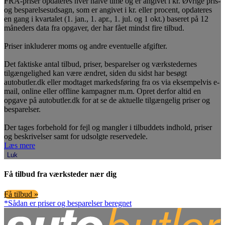
FRA-priser opdateres hver halve time og er angivet i kr. Øvrige pris-
og besparelsesudsagn, som er angivet i kr. eller procent, opdateres
en gang i kvartalet (1. jan., 1. apr., 1. jul. og 1 okt.) baseret på 12
måneders data fra opgaver, der har fået mindst fire tilbud.
Priser inkluderer moms og andre eventuelle afgifter.
Det faktiske antal tilbud, priser, besparelser og værkstedernes
tilgængelighed kan være ændret, siden du sidst har besøgt
autobutler.dk eller modtaget markedsføring fra os via eksempelvis e-
mail, online eller offline kampagner m.m. Opret derfor altid en
opgave på autobutler.dk for at se de aktuelle tilgængelig priser og
besparelser.
Der tages forbehold for fejl og mangler i tilbuddets indhold, priser
og beskrivelser samt for udsolgte reservedele.
Læs mere
Luk
Få tilbud fra værksteder nær dig
Få tilbud »
*Sådan er priser og besparelser beregnet