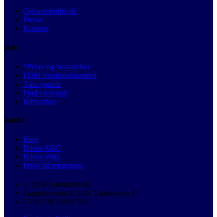
Om autobutler.dk
Presse
Kontakt
Info
*Priser og besparelser
FDM Værkstedskontrol
3 års garanti
Find værksted
Bilmærker
Bilråd
Blog
Bilens ABC
Bilens Wiki
Priser på reparation
© 2026 Autobutler.dk
Langebrogade 4, 1411 København K
CVR: DK32891799