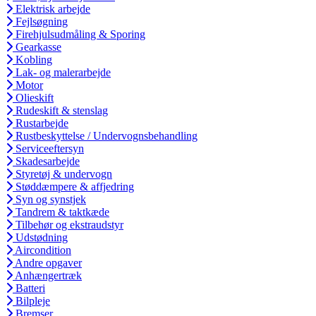
Elektrisk arbejde
Fejlsøgning
Firehjulsudmåling & Sporing
Gearkasse
Kobling
Lak- og malerarbejde
Motor
Olieskift
Rudeskift & stenslag
Rustarbejde
Rustbeskyttelse / Undervognsbehandling
Serviceeftersyn
Skadesarbejde
Styretøj & undervogn
Støddæmpere & affjedring
Syn og synstjek
Tandrem & taktkæde
Tilbehør og ekstraudstyr
Udstødning
Aircondition
Andre opgaver
Anhængertræk
Batteri
Bilpleje
Bremser