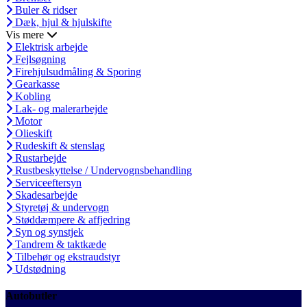
Buler & ridser
Dæk, hjul & hjulskifte
Vis mere
Elektrisk arbejde
Fejlsøgning
Firehjulsudmåling & Sporing
Gearkasse
Kobling
Lak- og malerarbejde
Motor
Olieskift
Rudeskift & stenslag
Rustarbejde
Rustbeskyttelse / Undervognsbehandling
Serviceeftersyn
Skadesarbejde
Styretøj & undervogn
Støddæmpere & affjedring
Syn og synstjek
Tandrem & taktkæde
Tilbehør og ekstraudstyr
Udstødning
Autobutler