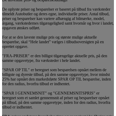
De oplyste priser og besparelser er baseret på tilbud fra værksteder
tilmeldt Autobutler og deres egne, individuelle priser. Antal tilbud,
priser og besparelser kan variere afhængig af bilmærke, model,
årgang, værkstedernes tilgængelighed samt hvornår og hvor i landet,
opgaven ønskes udført.
For at se den laveste mulige pris og største mulige aktuelle
besparelse, skal “Hele landet” vælges i tilbudsoversigten på en
oprettet opgave.
"FRA-PRISER" er den billigst tilgængelige aktuelle pris, på den
samme opgavetype, fra værksteder i hele landet.
"SPAR OP TIL" er beregnet som besparelsen opnået mellem de
billigste og dyreste tilbud, på den samme opgavetype, hvor mindst
25% har opnået den markedsførte SPAR OP TIL besparelse, inden
for den radius, hvorfra tilbud er indhentet.
"SPAR I GENNEMSNIT" og "GENNEMSNITSPRIS" er
beregnet som et samlet gennemsnit af priser og besparelser opnået
på tilbud, på den samme opgavetype, inden for den radius, hvorfra
tilbud er indhentet.