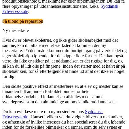
produktionsteknolog, maskinmester eller diplomingeniør. Du kan få
flere oplysninger på uddannelsesinstitutionerne, f.eks.
Syddansk
Erhvervsskole
.
Få tilbud på reparation
Ny mesterlære
Hvis du er blevet skoletræt, og ikke gider skolearbejdet med det
samme, kan du aftale med et værksted at komme i den ny
mesterlære. På den måde kommer du hurtigt i gang på værkstedet og
tager skoleforløb løbende, for du slipper ikke for det. Det kan også
være, du ikke er sikker på, at uddannelsen er det rigtige for dig, og
så kan du få lidt olie på fingrene, inden det starter med et halvt år på
skolebænken, for så efterfølgende at finde ud af at det ikke er noget
for dig.
Den sidste positive effekt af mesterlære er, at elev og mester kan se
hinanden lidt an, inden forholdet bindes for hele
uddannelsesforløbet. Uddannelsen afsluttes med samme
svendeprøve som den almindelige automekanikeruddannelsen.
Du kan evt. læse mere om ny mesterlære hos
Syddansk
Erhvervsskole
. Uanset hvilken vej du vælger, bliver du mekaniker,
og afhængig af hvilke interesser du har, specialiserer du dig løbende
inden for de forskellige bilmærker og emner, som du selv synes er