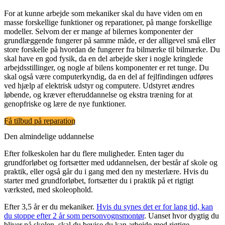
For at kunne arbejde som mekaniker skal du have viden om en
masse forskellige funktioner og reparationer, på mange forskellige
modeller. Selvom der er mange af bilernes komponenter der
grundlæggende fungerer på samme måde, er der alligevel små eller
store forskelle på hvordan de fungerer fra bilmærke til bilmærke. Du
skal have en god fysik, da en del arbejde sker i nogle kringlede
arbejdsstillinger, og nogle af bilens komponenter er ret tunge. Du
skal også være computerkyndig, da en del af fejlfindingen udføres
ved hjælp af elektrisk udstyr og computere. Udstyret ændres
løbende, og kræver efteruddannelse og ekstra træning for at
genopfriske og lære de nye funktioner.
Få tilbud på reparation
Den almindelige uddannelse
Efter folkeskolen har du flere muligheder. Enten tager du
grundforløbet og fortsætter med uddannelsen, der består af skole og
praktik, eller også går du i gang med den ny mesterlære. Hvis du
starter med grundforløbet, fortsætter du i praktik på et rigtigt
værksted, med skoleophold.
Efter 3,5 år er du mekaniker.
Hvis du synes det er for lang tid, kan
du stoppe efter 2 år som personvognsmontør
. Uanset hvor dygtig du
bliver på skolen, skal du bevise du kan arbejde med rigtige