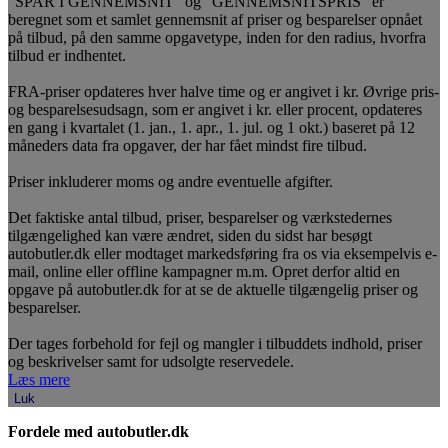
"SPAR I GENNEMSNIT" og "GENNEMSNITSPRIS" er
beregnet som et samlet gennemsnit af priser og besparelser opnået
på tilbud, på den samme opgavetype, inden for den radius, hvorfra
tilbud er indhentet.
FRA-priser opdateres hver halve time og er angivet i kr. Øvrige pris-
og besparelsesudsagn, som er angivet i kr. eller procent, opdateres
en gang i kvartalet (1. jan., 1. apr., 1. jul. og 1 okt.) baseret på 12
måneders data fra opgaver, der har fået mindst fire tilbud.
Priser inkluderer moms og andre eventuelle afgifter.
Det faktiske antal tilbud, priser, besparelser og værkstedernes
tilgængelighed kan være ændret, siden du sidst har besøgt
autobutler.dk eller modtaget markedsføring fra os via eksempelvis e-
mail, online eller offline kampagner m.m. Opret derfor altid en
opgave på autobutler.dk for at se de aktuelle tilgængelig priser og
besparelser.
Der tages forbehold for fejl og mangler i tilbuddets indhold, priser
og beskrivelser samt for udsolgte reservedele.
Læs mere
Luk
Fordele med autobutler.dk