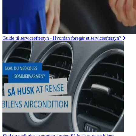
Guide til serviceeftersyn - Hvordan foregår et serviceeftersyn?
Skal du nedkøles i sommervarmen: Så husk at rense bilens