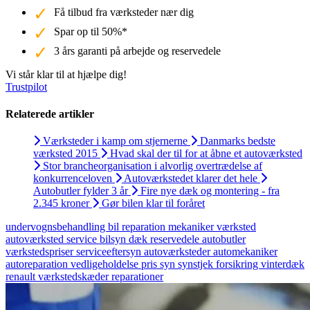
Få tilbud fra værksteder nær dig
Spar op til 50%*
3 års garanti på arbejde og reservedele
Vi står klar til at hjælpe dig!
Trustpilot
Relaterede artikler
Værksteder i kamp om stjernerne
Danmarks bedste
værksted 2015
Hvad skal der til for at åbne et autoværksted
Stor brancheorganisation i alvorlig overtrædelse af
konkurrenceloven
Autoværkstedet klarer det hele
Autobutler fylder 3 år
Fire nye dæk og montering - fra
2.345 kroner
Gør bilen klar til foråret
undervognsbehandling
bil
reparation
mekaniker
værksted
autoværksted
service
bilsyn
dæk
reservedele
autobutler
værkstedspriser
serviceeftersyn
autoværksteder
automekaniker
autoreparation
vedligeholdelse
pris
syn
synstjek
forsikring
vinterdæk
renault
værkstedskæder
reparationer