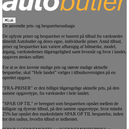
Luk
De anvendte pris- og besparelsesudsagn
De oplyste priser og besparelser er baseret på tilbud fra værksteder
tilmeldt Autobutler og deres egne, individuelle priser. Antal tilbud,
priser og besparelser kan variere afhængig af bilmærke, model,
årgang, værkstedernes tilgængelighed samt hvornår og hvor i landet,
opgaven ønskes udført.
For at se den laveste mulige pris og største mulige aktuelle
besparelse, skal “Hele landet” vælges i tilbudsoversigten på en
oprettet opgave.
"FRA-PRISER" er den billigst tilgængelige aktuelle pris, på den
samme opgavetype, fra værksteder i hele landet.
"SPAR OP TIL" er beregnet som besparelsen opnået mellem de
billigste og dyreste tilbud, på den samme opgavetype, hvor mindst
25% har opnået den markedsførte SPAR OP TIL besparelse, inden
for den radius, hvorfra tilbud er indhentet.