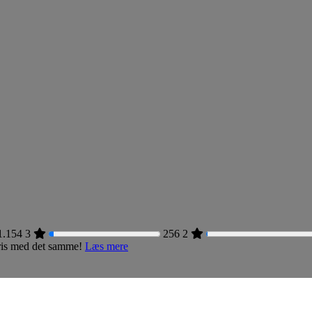
1.154
3
256
2
 pris med det samme!
Læs mere