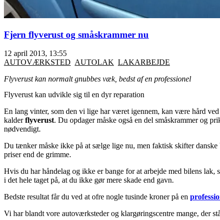
Fjern flyverust og småskrammer nu
12 april 2013, 13:55
AUTOVÆRKSTED
AUTOLAK
LAKARBEJDE
Flyverust kan normalt gnubbes væk, bedst af en professionel
Flyverust kan udvikle sig til en dyr reparation
En lang vinter, som den vi lige har været igennem, kan være hård ved 
kalder
flyverust
. Du opdager måske også en del småskrammer og prikbule
nødvendigt.
Du tænker måske ikke på at sælge lige nu, men faktisk skifter danske bil
priser end de grimme.
Hvis du har håndelag og ikke er bange for at arbejde med bilens lak, 
i det hele taget på, at du ikke gør mere skade end gavn.
Bedste resultat får du ved at ofre nogle tusinde kroner på en
professi
Vi har blandt vore autoværksteder og klargøringscentre mange, der står 