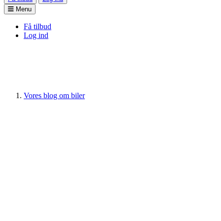
Menu
Få tilbud
Log ind
Vores blog om biler