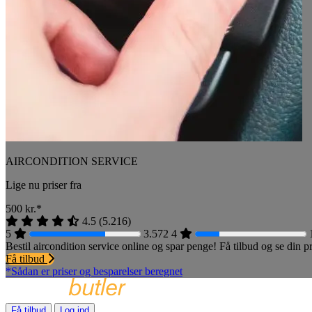
AIRCONDITION SERVICE
Lige nu priser fra
500
kr.*
4.5
(
5.216
)
5
3.572
4
Bestil aircondition service online og spar penge! Få tilbud og se din
Få tilbud
*Sådan er priser og besparelser beregnet
Få tilbud
Log ind