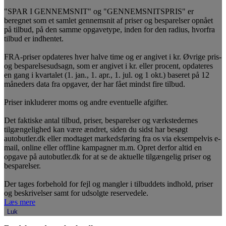
"SPAR I GENNEMSNIT" og "GENNEMSNITSPRIS" er
beregnet som et samlet gennemsnit af priser og besparelser opnået
på tilbud, på den samme opgavetype, inden for den radius, hvorfra
tilbud er indhentet.
FRA-priser opdateres hver halve time og er angivet i kr. Øvrige pris-
og besparelsesudsagn, som er angivet i kr. eller procent, opdateres
en gang i kvartalet (1. jan., 1. apr., 1. jul. og 1 okt.) baseret på 12
måneders data fra opgaver, der har fået mindst fire tilbud.
Priser inkluderer moms og andre eventuelle afgifter.
Det faktiske antal tilbud, priser, besparelser og værkstedernes
tilgængelighed kan være ændret, siden du sidst har besøgt
autobutler.dk eller modtaget markedsføring fra os via eksempelvis e-
mail, online eller offline kampagner m.m. Opret derfor altid en
opgave på autobutler.dk for at se de aktuelle tilgængelig priser og
besparelser.
Der tages forbehold for fejl og mangler i tilbuddets indhold, priser
og beskrivelser samt for udsolgte reservedele.
Læs mere
Luk