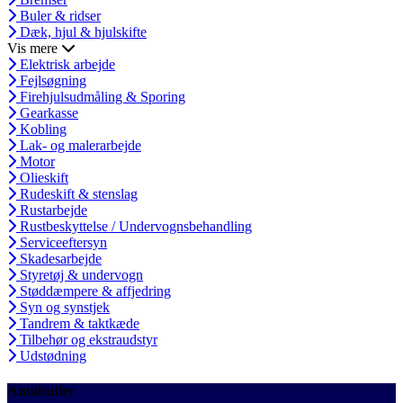
Buler & ridser
Dæk, hjul & hjulskifte
Vis mere
Elektrisk arbejde
Fejlsøgning
Firehjulsudmåling & Sporing
Gearkasse
Kobling
Lak- og malerarbejde
Motor
Olieskift
Rudeskift & stenslag
Rustarbejde
Rustbeskyttelse / Undervognsbehandling
Serviceeftersyn
Skadesarbejde
Styretøj & undervogn
Støddæmpere & affjedring
Syn og synstjek
Tandrem & taktkæde
Tilbehør og ekstraudstyr
Udstødning
Autobutler