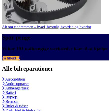
Alt om tandremmen – hvad, hvornår, hvordan og hvorfor
Spar penge
Vi har 191 uafhængige værksteder klar til at hjælpe
Få tilbud
Alle bilreparationer
Aircondition
Andre opgaver
Anhængertræk
Batteri
Bilpleje
Bremser
Buler & ridser
Dæk, hjul & hjulskifte