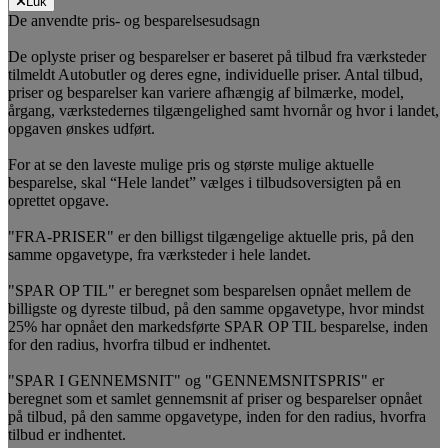
Luk
De anvendte pris- og besparelsesudsagn
De oplyste priser og besparelser er baseret på tilbud fra værksteder
tilmeldt Autobutler og deres egne, individuelle priser. Antal tilbud,
priser og besparelser kan variere afhængig af bilmærke, model,
årgang, værkstedernes tilgængelighed samt hvornår og hvor i landet,
opgaven ønskes udført.
For at se den laveste mulige pris og største mulige aktuelle
besparelse, skal “Hele landet” vælges i tilbudsoversigten på en
oprettet opgave.
"FRA-PRISER" er den billigst tilgængelige aktuelle pris, på den
samme opgavetype, fra værksteder i hele landet.
"SPAR OP TIL" er beregnet som besparelsen opnået mellem de
billigste og dyreste tilbud, på den samme opgavetype, hvor mindst
25% har opnået den markedsførte SPAR OP TIL besparelse, inden
for den radius, hvorfra tilbud er indhentet.
"SPAR I GENNEMSNIT" og "GENNEMSNITSPRIS" er
beregnet som et samlet gennemsnit af priser og besparelser opnået
på tilbud, på den samme opgavetype, inden for den radius, hvorfra
tilbud er indhentet.