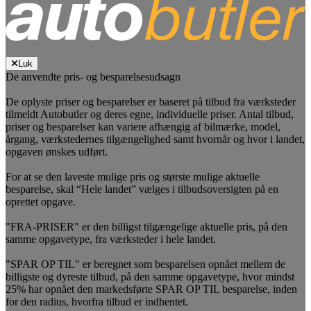
Luk
De anvendte pris- og besparelsesudsagn
De oplyste priser og besparelser er baseret på tilbud fra værksteder
tilmeldt Autobutler og deres egne, individuelle priser. Antal tilbud,
priser og besparelser kan variere afhængig af bilmærke, model,
årgang, værkstedernes tilgængelighed samt hvornår og hvor i landet,
opgaven ønskes udført.
For at se den laveste mulige pris og største mulige aktuelle
besparelse, skal “Hele landet” vælges i tilbudsoversigten på en
oprettet opgave.
"FRA-PRISER" er den billigst tilgængelige aktuelle pris, på den
samme opgavetype, fra værksteder i hele landet.
"SPAR OP TIL" er beregnet som besparelsen opnået mellem de
billigste og dyreste tilbud, på den samme opgavetype, hvor mindst
25% har opnået den markedsførte SPAR OP TIL besparelse, inden
for den radius, hvorfra tilbud er indhentet.