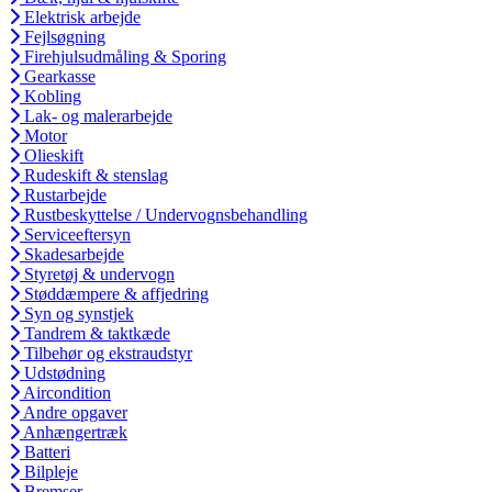
Elektrisk arbejde
Fejlsøgning
Firehjulsudmåling & Sporing
Gearkasse
Kobling
Lak- og malerarbejde
Motor
Olieskift
Rudeskift & stenslag
Rustarbejde
Rustbeskyttelse / Undervognsbehandling
Serviceeftersyn
Skadesarbejde
Styretøj & undervogn
Støddæmpere & affjedring
Syn og synstjek
Tandrem & taktkæde
Tilbehør og ekstraudstyr
Udstødning
Aircondition
Andre opgaver
Anhængertræk
Batteri
Bilpleje
Bremser