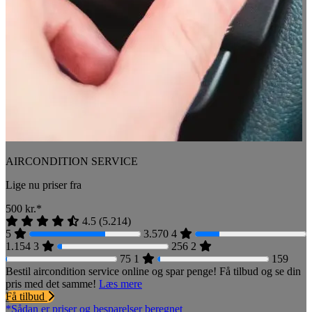
AIRCONDITION SERVICE
Lige nu priser fra
500
kr.*
4.5
(
5.214
)
5
3.570
4
1.154
3
256
2
75
1
159
Bestil aircondition service online og spar penge! Få tilbud og se din
pris med det samme!
Læs mere
Få tilbud
*Sådan er priser og besparelser beregnet