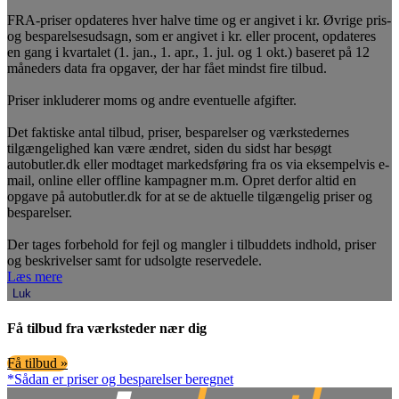
FRA-priser opdateres hver halve time og er angivet i kr. Øvrige pris-
og besparelsesudsagn, som er angivet i kr. eller procent, opdateres
en gang i kvartalet (1. jan., 1. apr., 1. jul. og 1 okt.) baseret på 12
måneders data fra opgaver, der har fået mindst fire tilbud.
Priser inkluderer moms og andre eventuelle afgifter.
Det faktiske antal tilbud, priser, besparelser og værkstedernes
tilgængelighed kan være ændret, siden du sidst har besøgt
autobutler.dk eller modtaget markedsføring fra os via eksempelvis e-
mail, online eller offline kampagner m.m. Opret derfor altid en
opgave på autobutler.dk for at se de aktuelle tilgængelig priser og
besparelser.
Der tages forbehold for fejl og mangler i tilbuddets indhold, priser
og beskrivelser samt for udsolgte reservedele.
Læs mere
Luk
Få tilbud fra værksteder nær dig
Få tilbud »
*Sådan er priser og besparelser beregnet