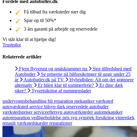
Fordele med autobutler.dk
Få tilbud fra værksteder nær dig
Spar op til 50%*
3 års garanti på arbejde og reservedele
Vi står klar til at hjælpe dig!
Trustpilot
Relaterede artikler
Fjern flyverust og småskrammer nu
Stor tilfredshed med
Autobutler
Se priserne på bilforsikringer til unge under 25
år
Autobutler.dk på TV
Hybridbilen: Alt om det grønnere
alternativ
Er bilen klar til sommerferie?
Er dine dæk
sikre?
Tyverisikring af nummerplader
undervognsbehandling
bil
reparation
mekaniker
værksted
autoværksted
service
bilsyn
dæk
reservedele
autobutler
værkstedspriser
serviceeftersyn
autoværksteder
automekaniker
autoreparation
vedligeholdelse
pris
syn
synstjek
forsikring
vinterdæk
renault
værkstedskæder
reparationer