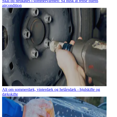
Skal du nedkøles i sommervarmen: Så husk at rense bilens
aircondition
Alt om sommerdæk, vinterdæk og helårsdæk - hjulskifte og
dækskifte