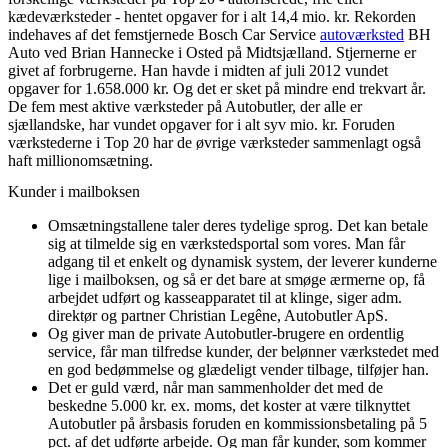
kædeværksteder - hentet opgaver for i alt 14,4 mio. kr. Rekorden
indehaves af det femstjernede Bosch Car Service
autoværksted
BH
Auto ved Brian Hannecke i Osted på Midtsjælland. Stjernerne er
givet af forbrugerne. Han havde i midten af juli 2012 vundet
opgaver for 1.658.000 kr. Og det er sket på mindre end trekvart år.
De fem mest aktive værksteder på Autobutler, der alle er
sjællandske, har vundet opgaver for i alt syv mio. kr. Foruden
værkstederne i Top 20 har de øvrige værksteder sammenlagt også
haft millionomsætning.
Kunder i mailboksen
Omsætningstallene taler deres tydelige sprog. Det kan betale
sig at tilmelde sig en værkstedsportal som vores. Man får
adgang til et enkelt og dynamisk system, der leverer kunderne
lige i mailboksen, og så er det bare at smøge ærmerne op, få
arbejdet udført og kasseapparatet til at klinge, siger adm.
direktør og partner Christian Legêne, Autobutler ApS.
Og giver man de private Autobutler-brugere en ordentlig
service, får man tilfredse kunder, der belønner værkstedet med
en god bedømmelse og glædeligt vender tilbage, tilføjer han.
Det er guld værd, når man sammenholder det med de
beskedne 5.000 kr. ex. moms, det koster at være tilknyttet
Autobutler på årsbasis foruden en kommissionsbetaling på 5
pct. af det udførte arbejde. Og man får kunder, som kommer