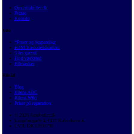
Om autobutler.dk
Presse
Kontakt
Info
*Priser og besparelser
FDM Værkstedskontrol
3 års garanti
Find værksted
Bilmærker
Bilråd
Blog
Bilens ABC
Bilens Wiki
Priser på reparation
© 2026 Autobutler.dk
Langebrogade 4, 1411 København K
CVR: DK32891799