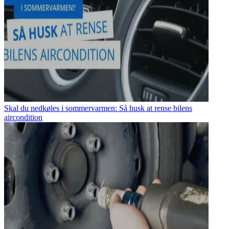
Skal du nedkøles i sommervarmen: Så husk at rense bilens
aircondition