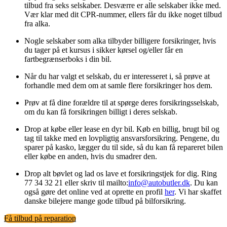
tilbud fra seks selskaber. Desværre er alle selskaber ikke med.
Vær klar med dit CPR-nummer, ellers får du ikke noget tilbud
fra alka.
Nogle selskaber som alka tilbyder billigere forsikringer, hvis
du tager på et kursus i sikker kørsel og/eller får en
fartbegrænserboks i din bil.
Når du har valgt et selskab, du er interesseret i, så prøve at
forhandle med dem om at samle flere forsikringer hos dem.
Prøv at få dine forældre til at spørge deres forsikringsselskab,
om du kan få forsikringen billigt i deres selskab.
Drop at købe eller lease en dyr bil. Køb en billig, brugt bil og
tag til takke med en lovpligtig ansvarsforsikring. Pengene, du
sparer på kasko, lægger du til side, så du kan få repareret bilen
eller købe en anden, hvis du smadrer den.
Drop alt bøvlet og lad os lave et forsikringstjek for dig. Ring
77 34 32 21 eller skriv til mailto:
info@autobutler.dk
. Du kan
også gøre det online ved at oprette en profil
her
. Vi har skaffet
danske bilejere mange gode tilbud på bilforsikring.
Få tilbud på reparation