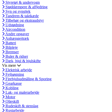
Styretøj & undervogn
Støddæmpere & affjedring
Syn og synstjek
Tandrem & taktkæde
Tilbehør og ekstraudstyr
Udstødning
Aircondition
Andre opgaver
Anhængertræk
Batteri
Bilpleje
Bremser
Buler & ridser
Dæk, hjul & hjulskifte
Vis mere
Elektrisk arbejde
Fejlsøgning
Firehjulsudmåling & Sporing
Gearkasse
Kobling
Lak- og malerarbejde
Motor
Olieskift
Rudeskift & stenslag
Rustarbejde