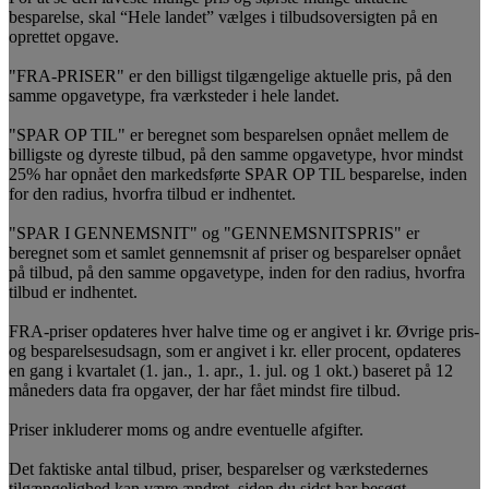
besparelse, skal “Hele landet” vælges i tilbudsoversigten på en
oprettet opgave.
"FRA-PRISER" er den billigst tilgængelige aktuelle pris, på den
samme opgavetype, fra værksteder i hele landet.
"SPAR OP TIL" er beregnet som besparelsen opnået mellem de
billigste og dyreste tilbud, på den samme opgavetype, hvor mindst
25% har opnået den markedsførte SPAR OP TIL besparelse, inden
for den radius, hvorfra tilbud er indhentet.
"SPAR I GENNEMSNIT" og "GENNEMSNITSPRIS" er
beregnet som et samlet gennemsnit af priser og besparelser opnået
på tilbud, på den samme opgavetype, inden for den radius, hvorfra
tilbud er indhentet.
FRA-priser opdateres hver halve time og er angivet i kr. Øvrige pris-
og besparelsesudsagn, som er angivet i kr. eller procent, opdateres
en gang i kvartalet (1. jan., 1. apr., 1. jul. og 1 okt.) baseret på 12
måneders data fra opgaver, der har fået mindst fire tilbud.
Priser inkluderer moms og andre eventuelle afgifter.
Det faktiske antal tilbud, priser, besparelser og værkstedernes
tilgængelighed kan være ændret, siden du sidst har besøgt