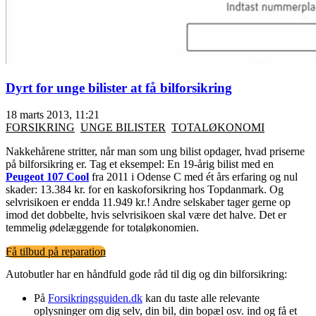
Dyrt for unge bilister at få bilforsikring
18 marts 2013, 11:21
FORSIKRING
UNGE BILISTER
TOTALØKONOMI
Nakkehårene stritter, når man som ung bilist opdager, hvad priserne
på bilforsikring er. Tag et eksempel: En 19-årig bilist med en
Peugeot 107 Cool
fra 2011 i Odense C med ét års erfaring og nul
skader: 13.384 kr. for en kaskoforsikring hos Topdanmark. Og
selvrisikoen er endda 11.949 kr.! Andre selskaber tager gerne op
imod det dobbelte, hvis selvrisikoen skal være det halve. Det er
temmelig ødelæggende for totaløkonomien.
Få tilbud på reparation
Autobutler har en håndfuld gode råd til dig og din bilforsikring:
På
Forsikringsguiden.dk
kan du taste alle relevante
oplysninger om dig selv, din bil, din bopæl osv. ind og få et