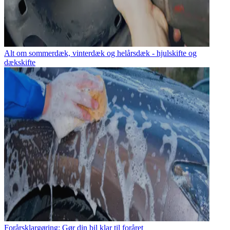
Alt om sommerdæk, vinterdæk og helårsdæk - hjulskifte og
dækskifte
Forårsklargøring: Gør din bil klar til foråret