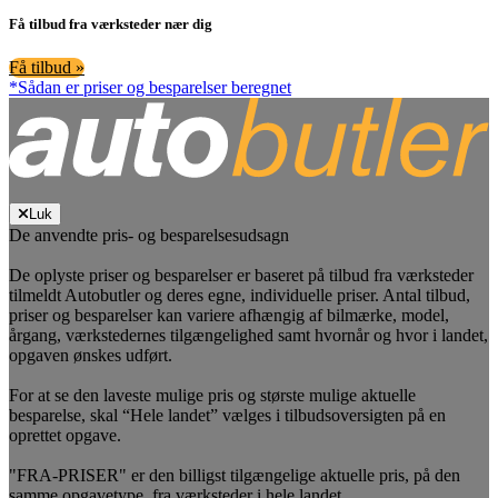
Få tilbud fra værksteder nær dig
Få tilbud »
*Sådan er priser og besparelser beregnet
Luk
De anvendte pris- og besparelsesudsagn
De oplyste priser og besparelser er baseret på tilbud fra værksteder
tilmeldt Autobutler og deres egne, individuelle priser. Antal tilbud,
priser og besparelser kan variere afhængig af bilmærke, model,
årgang, værkstedernes tilgængelighed samt hvornår og hvor i landet,
opgaven ønskes udført.
For at se den laveste mulige pris og største mulige aktuelle
besparelse, skal “Hele landet” vælges i tilbudsoversigten på en
oprettet opgave.
"FRA-PRISER" er den billigst tilgængelige aktuelle pris, på den
samme opgavetype, fra værksteder i hele landet.