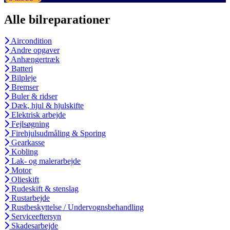
Alle bilreparationer
Aircondition
Andre opgaver
Anhængertræk
Batteri
Bilpleje
Bremser
Buler & ridser
Dæk, hjul & hjulskifte
Elektrisk arbejde
Fejlsøgning
Firehjulsudmåling & Sporing
Gearkasse
Kobling
Lak- og malerarbejde
Motor
Olieskift
Rudeskift & stenslag
Rustarbejde
Rustbeskyttelse / Undervognsbehandling
Serviceeftersyn
Skadesarbejde