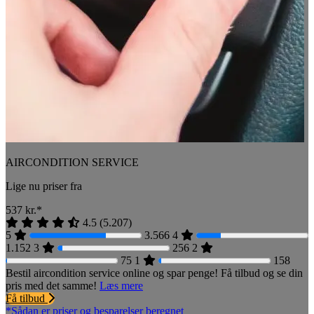
AIRCONDITION SERVICE
Lige nu priser fra
537
kr.*
4.5
(
5.207
)
5
3.566
4
1.152
3
256
2
75
1
158
Bestil aircondition service online og spar penge! Få tilbud og se din
pris med det samme!
Læs mere
Få tilbud
*Sådan er priser og besparelser beregnet