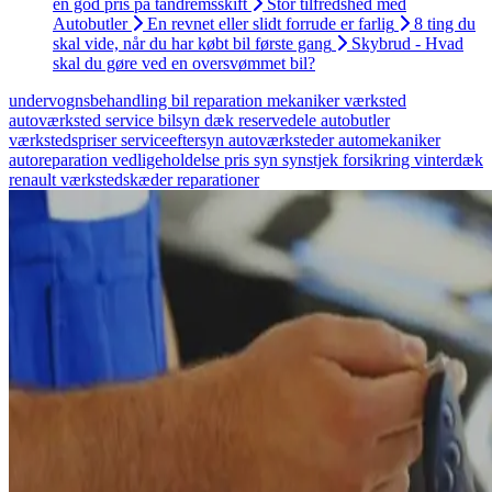
en god pris på tandremsskift
Stor tilfredshed med
Autobutler
En revnet eller slidt forrude er farlig
8 ting du
skal vide, når du har købt bil første gang
Skybrud - Hvad
skal du gøre ved en oversvømmet bil?
undervognsbehandling
bil
reparation
mekaniker
værksted
autoværksted
service
bilsyn
dæk
reservedele
autobutler
værkstedspriser
serviceeftersyn
autoværksteder
automekaniker
autoreparation
vedligeholdelse
pris
syn
synstjek
forsikring
vinterdæk
renault
værkstedskæder
reparationer