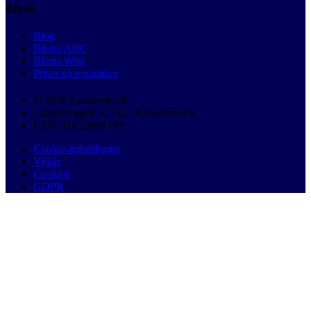
Bilråd
Blog
Bilens ABC
Bilens Wiki
Priser på reparation
© 2026 Autobutler.dk
Langebrogade 4, 1411 København K
CVR: DK32891799
Cookie-indstillinger
Vilkår
Cookies
GDPR