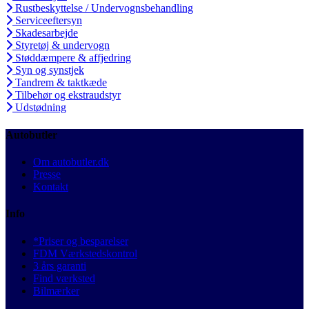
Rustbeskyttelse / Undervognsbehandling
Serviceeftersyn
Skadesarbejde
Styretøj & undervogn
Støddæmpere & affjedring
Syn og synstjek
Tandrem & taktkæde
Tilbehør og ekstraudstyr
Udstødning
Autobutler
Om autobutler.dk
Presse
Kontakt
Info
*Priser og besparelser
FDM Værkstedskontrol
3 års garanti
Find værksted
Bilmærker