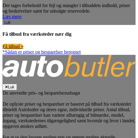
Der tages forbehold for fejl og mangler i tilbuddets indhold, priser
og beskrivelser samt for udsolgte reservedele.
Læs mere
Luk
Få tilbud fra værksteder nær dig
Få tilbud »
*Sådan er priser og besparelser beregnet
Luk
De anvendte pris- og besparelsesudsagn
De oplyste priser og besparelser er baseret på tilbud fra værksteder
tilmeldt Autobutler og deres egne, individuelle priser. Antal tilbud,
priser og besparelser kan variere afhængig af bilmærke, model,
årgang, værkstedernes tilgængelighed samt hvornår og hvor i landet,
opgaven ønskes udført.
For at se den laveste mulige pris og største mulige aktuelle