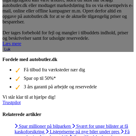
autobutler.dk eller modtaget markedsføring fra os via eksempelvis e-
mail, online eller offline kampagner m.m. Opret derfor altid en
opgave på autobutler.dk for at se de aktuelle tilgængelig priser og
besparelser.
Der tages forbehold for fejl og mangler i tilbuddets indhold, priser
og beskrivelser samt for udsolgte reservedele.
Læs mere
Luk
Fordele med autobutler.dk
Få tilbud fra værksteder nær dig
Spar op til 50%*
3 års garanti på arbejde og reservedele
Vi står klar til at hjælpe dig!
Trustpilot
Relaterede artikler
Spar millioner på bilparken
Svært for unge bilister at få
kaskoforsikring
Listepriserne på nye biler under pres
Få