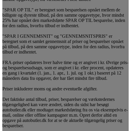
"SPAR OP TIL" er beregnet som besparelsen opnået mellem de
billigste og dyreste tilbud, på den samme opgavetype, hvor mindst
25% har opnået den markedsførte SPAR OP TIL besparelse, inden
for den radius, hvorfra tilbud er indhentet.
"SPAR I GENNEMSNIT" og "GENNEMSNITSPRIS" er
beregnet som et samlet gennemsnit af priser og besparelser opnået
på tilbud, på den samme opgavetype, inden for den radius, hvorfra
tilbud er indhentet.
FRA-priser opdateres hver halve time og er angivet i kr. Øvrige pris-
og besparelsesudsagn, som er angivet i kr. eller procent, opdateres
en gang i kvartalet (1. jan., 1. apr., 1. jul. og 1 okt.) baseret på 12
måneders data fra opgaver, der har fået mindst fire tilbud.
Priser inkluderer moms og andre eventuelle afgifter.
Det faktiske antal tilbud, priser, besparelser og værkstedernes
tilgængelighed kan være ændret, siden du sidst har besøgt
autobutler.dk eller modtaget markedsføring fra os via eksempelvis e-
mail, online eller offline kampagner m.m. Opret derfor altid en
opgave på autobutler.dk for at se de aktuelle tilgængelig priser og
besparelser.