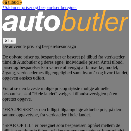
Få tilbud »
*Sådan er priser og besparelser beregnet
Luk
De anvendte pris- og besparelsesudsagn
De oplyste priser og besparelser er baseret på tilbud fra værksteder
tilmeldt Autobutler og deres egne, individuelle priser. Antal tilbud,
priser og besparelser kan variere afhængig af bilmærke, model,
årgang, værkstedernes tilgængelighed samt hvornår og hvor i landet,
opgaven ønskes udført.
For at se den laveste mulige pris og største mulige aktuelle
besparelse, skal “Hele landet” vælges i tilbudsoversigten på en
oprettet opgave.
"FRA-PRISER" er den billigst tilgængelige aktuelle pris, på den
samme opgavetype, fra værksteder i hele landet.
"SPAR OP TIL" er beregnet som besparelsen opnået mellem de
billigste og dyreste tilbud, på den samme opgavetype, hvor mindst