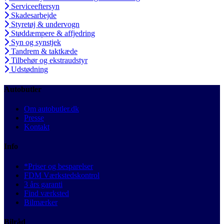
Serviceeftersyn
Skadesarbejde
Styretøj & undervogn
Støddæmpere & affjedring
Syn og synstjek
Tandrem & taktkæde
Tilbehør og ekstraudstyr
Udstødning
Autobutler
Om autobutler.dk
Presse
Kontakt
Info
*Priser og besparelser
FDM Værkstedskontrol
3 års garanti
Find værksted
Bilmærker
Bilråd