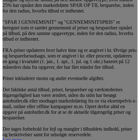
25% har opnået den markedsførte SPAR OP TIL besparelse, inden
for den radius, hvorfra tilbud er indhentet.
"SPAR I GENNEMSNIT" og "GENNEMSNITSPRIS" er
beregnet som et samlet gennemsnit af priser og besparelser opnået
på tilbud, på den samme opgavetype, inden for den radius, hvorfra
tilbud er indhentet.
FRA-priser opdateres hver halve time og er angivet i kr. Øvrige pris-
og besparelsesudsagn, som er angivet i kr. eller procent, opdateres
en gang i kvartalet (1. jan., 1. apr., 1. jul. og 1 okt.) baseret på 12
måneders data fra opgaver, der har fået mindst fire tilbud.
Priser inkluderer moms og andre eventuelle afgifter.
Det faktiske antal tilbud, priser, besparelser og værkstedernes
tilgængelighed kan være ændret, siden du sidst har besøgt
autobutler.dk eller modtaget markedsføring fra os via eksempelvis e-
mail, online eller offline kampagner m.m. Opret derfor altid en
opgave på autobutler.dk for at se de aktuelle tilgængelig priser og
besparelser.
Der tages forbehold for fejl og mangler i tilbuddets indhold, priser
og beskrivelser samt for udsolgte reservedele.