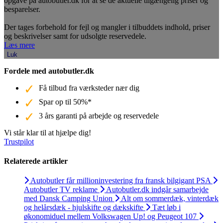
opgave på autobutler.dk for at se de aktuelle tilgængelig priser og
besparelser.
Der tages forbehold for fejl og mangler i tilbuddets indhold, priser
og beskrivelser samt for udsolgte reservedele.
Læs mere
Luk
Fordele med autobutler.dk
Få tilbud fra værksteder nær dig
Spar op til 50%*
3 års garanti på arbejde og reservedele
Vi står klar til at hjælpe dig!
Trustpilot
Relaterede artikler
Autobutler får millioninvestering fra fransk bilgigant PSA
Autobutler TV reklame
Autobutler.dk indgår samarbejde
med Dansk Camping Union
Alt om sommerdæk, vinterdæk
og helårsdæk - hjulskifte og dækskifte
Tæt løb i
økonomiduel mellem Volkswagen Up! og Peugeot 107