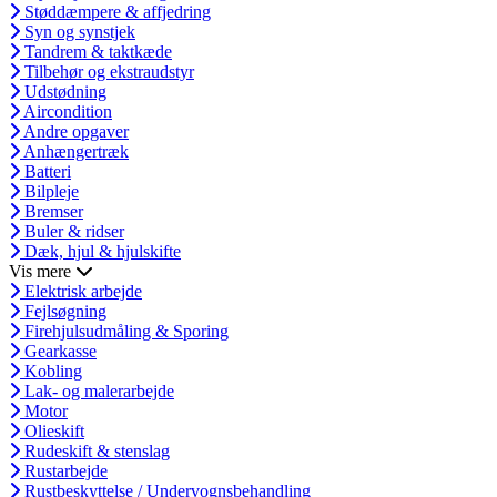
Støddæmpere & affjedring
Syn og synstjek
Tandrem & taktkæde
Tilbehør og ekstraudstyr
Udstødning
Aircondition
Andre opgaver
Anhængertræk
Batteri
Bilpleje
Bremser
Buler & ridser
Dæk, hjul & hjulskifte
Vis mere
Elektrisk arbejde
Fejlsøgning
Firehjulsudmåling & Sporing
Gearkasse
Kobling
Lak- og malerarbejde
Motor
Olieskift
Rudeskift & stenslag
Rustarbejde
Rustbeskyttelse / Undervognsbehandling