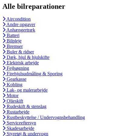
Alle bilreparationer
Aircondition
Andre opgaver
Anhængertræk
Batteri
Bilpleje
Bremser
Buler & ridser
Dæk, hjul & hjulskifte
Elektrisk arbejde
Fejlsøgning
Firehjulsudmåling & Sporing
Gearkasse
Kobling
Lak- og malerarbejde
Motor
Olieskift
Rudeskift & stenslag
Rustarbejde
Rustbeskyttelse / Undervognsbehandling
Serviceeftersyn
Skadesarbejde
Styretøj & undervogn