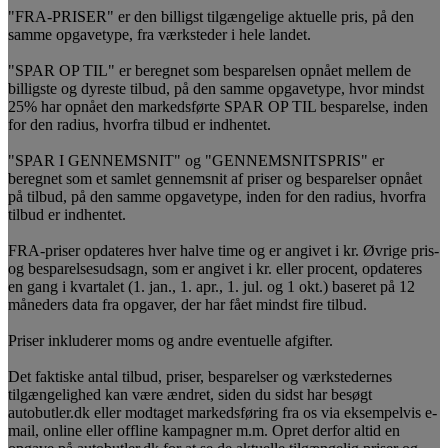
"FRA-PRISER" er den billigst tilgængelige aktuelle pris, på den
samme opgavetype, fra værksteder i hele landet.
"SPAR OP TIL" er beregnet som besparelsen opnået mellem de
billigste og dyreste tilbud, på den samme opgavetype, hvor mindst
25% har opnået den markedsførte SPAR OP TIL besparelse, inden
for den radius, hvorfra tilbud er indhentet.
"SPAR I GENNEMSNIT" og "GENNEMSNITSPRIS" er
beregnet som et samlet gennemsnit af priser og besparelser opnået
på tilbud, på den samme opgavetype, inden for den radius, hvorfra
tilbud er indhentet.
FRA-priser opdateres hver halve time og er angivet i kr. Øvrige pris-
og besparelsesudsagn, som er angivet i kr. eller procent, opdateres
en gang i kvartalet (1. jan., 1. apr., 1. jul. og 1 okt.) baseret på 12
måneders data fra opgaver, der har fået mindst fire tilbud.
Priser inkluderer moms og andre eventuelle afgifter.
Det faktiske antal tilbud, priser, besparelser og værkstedernes
tilgængelighed kan være ændret, siden du sidst har besøgt
autobutler.dk eller modtaget markedsføring fra os via eksempelvis e-
mail, online eller offline kampagner m.m. Opret derfor altid en