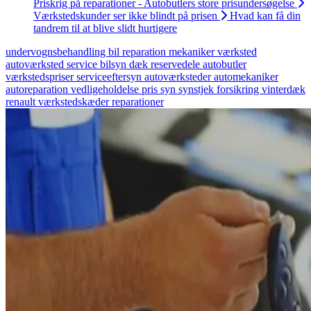
Priskrig på reparationer - Autobutlers store prisundersøgelse
Værkstedskunder ser ikke blindt på prisen
Hvad kan få din
tandrem til at blive slidt hurtigere
undervognsbehandling
bil
reparation
mekaniker
værksted
autoværksted
service
bilsyn
dæk
reservedele
autobutler
værkstedspriser
serviceeftersyn
autoværksteder
automekaniker
autoreparation
vedligeholdelse
pris
syn
synstjek
forsikring
vinterdæk
renault
værkstedskæder
reparationer