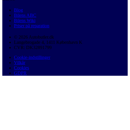
Blog
Bilens ABC
Bilens Wiki
Priser på reparation
© 2026 Autobutler.dk
Langebrogade 4, 1411 København K
CVR: DK32891799
Cookie-indstillinger
Vilkår
Cookies
GDPR