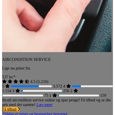
AIRCONDITION SERVICE
Lige nu priser fra
537
kr.*
4.5
(
5.216
)
5
3.572
4
1.154
3
256
2
75
1
159
Bestil aircondition service online og spar penge! Få tilbud og se din
pris med det samme!
Læs mere
Få tilbud
*Sådan er priser og besparelser beregnet