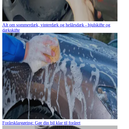
Alt om sommerdæk, vinterdæk og helårsdæk - hjulskifte og
dækskifte
Forårsklargøring: Gør din bil klar til foråret