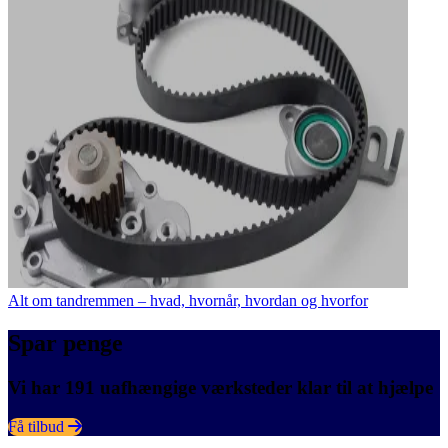
Alt om tandremmen – hvad, hvornår, hvordan og hvorfor
Spar penge
Vi har 191 uafhængige værksteder klar til at hjælpe
Få tilbud