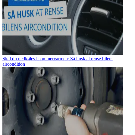
Skal du nedkøles i sommervarmen: Så husk at rense bilens
aircondition