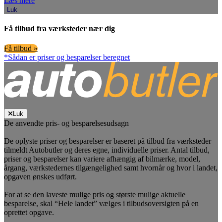
Læs mere
Luk
Få tilbud fra værksteder nær dig
Få tilbud »
*Sådan er priser og besparelser beregnet
Luk
De anvendte pris- og besparelsesudsagn
De oplyste priser og besparelser er baseret på tilbud fra værksteder
tilmeldt Autobutler og deres egne, individuelle priser. Antal tilbud,
priser og besparelser kan variere afhængig af bilmærke, model,
årgang, værkstedernes tilgængelighed samt hvornår og hvor i landet,
opgaven ønskes udført.
For at se den laveste mulige pris og største mulige aktuelle
besparelse, skal “Hele landet” vælges i tilbudsoversigten på en
oprettet opgave.