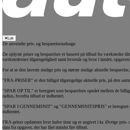
Luk
De anvendte pris- og besparelsesudsagn
De oplyste priser og besparelser er baseret på tilbud fra værksteder ti
værkstedernes tilgængelighed samt hvornår og hvor i landet, opgaven
For at se den laveste mulige pris og største mulige aktuelle besparelse
"FRA-PRISER" er den billigst tilgængelige aktuelle pris, på den samm
"SPAR OP TIL" er beregnet som besparelsen opnået mellem de billig
radius, hvorfra tilbud er indhentet.
"SPAR I GENNEMSNIT" og "GENNEMSNITSPRIS" er beregnet som et sam
indhentet.
FRA-priser opdateres hver halve time og er angivet i kr. Øvrige pris- og
data fra opgaver, der har fået mindst fire tilbud.