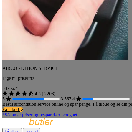
AIRCONDITION SERVICE
Lige nu priser fra
537
kr.*
4.5
(
5.208
)
5
3.567
4
Bestil aircondition service online og spar penge! Få tilbud og se din
Få tilbud
*Sådan er priser og besparelser beregnet
Få tilbud
Log ind