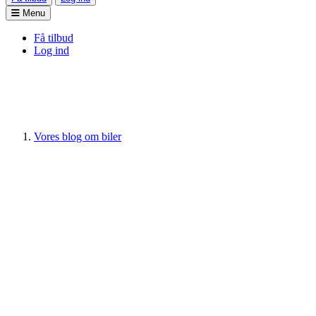
Menu
Få tilbud
Log ind
Vores blog om biler