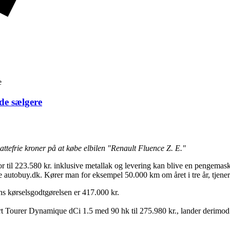
e
de sælgere
attefrie kroner på at købe elbilen "Renault Fluence Z. E."
til 223.580 kr. inklusive metallak og levering kan blive en pengemaski
te autobuy.dk. Kører man for eksempel 50.000 km om året i tre år, tjener 
ns kørselsgodtgørelsen er 417.000 kr.
t Tourer Dynamique dCi 1.5 med 90 hk til 275.980 kr., lander derimod p