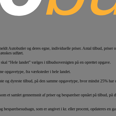
lmeldt Autobutler og deres egne, individuelle priser. Antal tilbud, prise
 ønskes udført.
, skal “Hele landet” vælges i tilbudsoversigten på en oprettet opgave.
e opgavetype, fra værksteder i hele landet.
ste og dyreste tilbud, på den samme opgavetype, hvor mindst 25% har
let gennemsnit af priser og besparelser opnået på tilbud, på den s
 besparelsesudsagn, som er angivet i kr. eller procent, opdateres en gang 