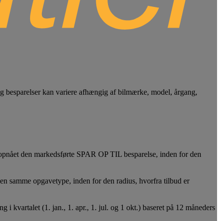
r og besparelser kan variere afhængig af bilmærke, model, årgang,
 opnået den markedsførte SPAR OP TIL besparelse, inden for den
amme opgavetype, inden for den radius, hvorfra tilbud er
i kvartalet (1. jan., 1. apr., 1. jul. og 1 okt.) baseret på 12 måneders