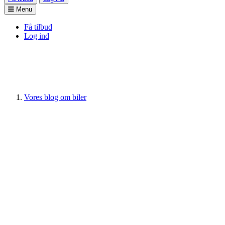
Menu
Få tilbud
Log ind
Vores blog om biler