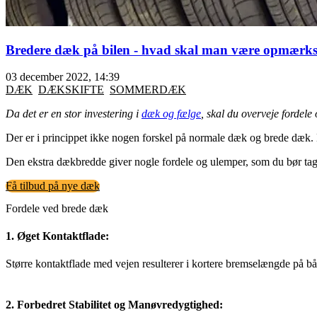
Bredere dæk på bilen - hvad skal man være opmærk
03 december 2022, 14:39
DÆK
DÆKSKIFTE
SOMMERDÆK
Da det er en stor investering i
dæk og fælge
, skal du overveje fordel
Der er i princippet ikke nogen forskel på normale dæk og brede dæk
Den ekstra dækbredde giver nogle fordele og ulemper, som du bør tag
Få tilbud på nye dæk
Fordele ved brede dæk
1. Øget Kontaktflade:
Større kontaktflade med vejen resulterer i kortere bremselængde på bå
2. Forbedret Stabilitet og Manøvredygtighed: