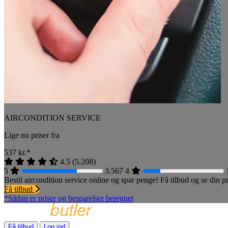
AIRCONDITION SERVICE
Lige nu priser fra
537
kr.*
4.5
(
5.208
)
5
3.567
4
Bestil aircondition service online og spar penge! Få tilbud og se din
Få tilbud
*Sådan er priser og besparelser beregnet
Få tilbud
Log ind