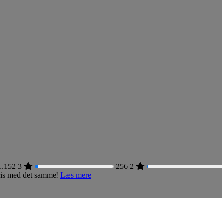
1.152
3
256
2
 pris med det samme!
Læs mere