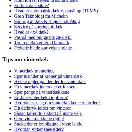
Kom forrest i køen til sommerdæk
Er dine dæk sikre?
Hvad er automatisk dæktryksmåling (TPMS)
Grøn Teknologi fra Michelin
Sporing af dæk & 4-hjuls udmåling
Service på sporing af dæk
Hvad er 4x4 dæk?
Pas på med billige brugte dæk!
Top 5 dækmærker i Danmark
Fedtede blade gør vejene glatte
Tips om vinterdæk
Vinterdæk montering
Spar tusinder af kroner på vinterdæk
Hvilke regler gælder der for vinterdæk
Få vinterdæk inden det er for sent
Spar penge på vinterdækkene
Er dine vinterdæk i topform?
Hvordan ser jeg om vinterdækkene er i orden?
Dit dæktryk falder om vinteren
Sådan kører du sikkert på glatte veje
Gem vinterdækkene rigtigt
Snekæder er lovpligtige i visse lande
Hvordan virker snekæder?