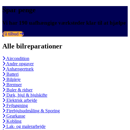
Spar penge
Vi har 190 uafhængige værksteder klar til at hjælpe
Få tilbud
Alle bilreparationer
Aircondition
Andre opgaver
Anhængertræk
Batteri
Bilpleje
Bremser
Buler & ridser
Dæk, hjul & hjulskifte
Elektrisk arbejde
Fejlsøgning
Firehjulsudmåling & Sporing
Gearkasse
Kobling
Lak- og malerarbejde