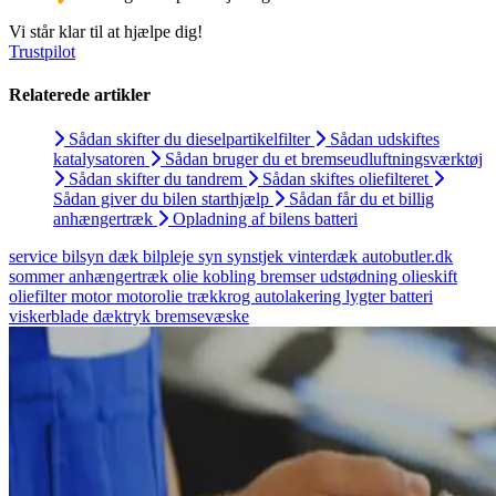
Vi står klar til at hjælpe dig!
Trustpilot
Relaterede artikler
Sådan skifter du dieselpartikelfilter
Sådan udskiftes
katalysatoren
Sådan bruger du et bremseudluftningsværktøj
Sådan skifter du tandrem
Sådan skiftes oliefilteret
Sådan giver du bilen starthjælp
Sådan får du et billig
anhængertræk
Opladning af bilens batteri
service
bilsyn
dæk
bilpleje
syn
synstjek
vinterdæk
autobutler.dk
sommer
anhængertræk
olie
kobling
bremser
udstødning
olieskift
oliefilter
motor
motorolie
trækkrog
autolakering
lygter
batteri
viskerblade
dæktryk
bremsevæske