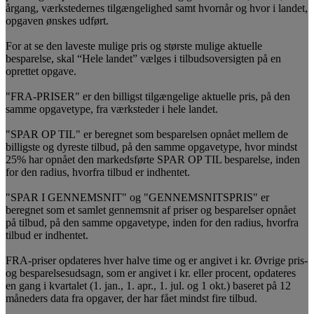
årgang, værkstedernes tilgængelighed samt hvornår og hvor i landet,
opgaven ønskes udført.
For at se den laveste mulige pris og største mulige aktuelle
besparelse, skal “Hele landet” vælges i tilbudsoversigten på en
oprettet opgave.
"FRA-PRISER" er den billigst tilgængelige aktuelle pris, på den
samme opgavetype, fra værksteder i hele landet.
"SPAR OP TIL" er beregnet som besparelsen opnået mellem de
billigste og dyreste tilbud, på den samme opgavetype, hvor mindst
25% har opnået den markedsførte SPAR OP TIL besparelse, inden
for den radius, hvorfra tilbud er indhentet.
"SPAR I GENNEMSNIT" og "GENNEMSNITSPRIS" er
beregnet som et samlet gennemsnit af priser og besparelser opnået
på tilbud, på den samme opgavetype, inden for den radius, hvorfra
tilbud er indhentet.
FRA-priser opdateres hver halve time og er angivet i kr. Øvrige pris-
og besparelsesudsagn, som er angivet i kr. eller procent, opdateres
en gang i kvartalet (1. jan., 1. apr., 1. jul. og 1 okt.) baseret på 12
måneders data fra opgaver, der har fået mindst fire tilbud.