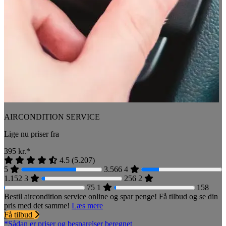
AIRCONDITION SERVICE
Lige nu priser fra
395
kr.*
4.5
(
5.207
)
5
3.566
4
1.152
3
256
2
75
1
158
Bestil aircondition service online og spar penge! Få tilbud og se din
pris med det samme!
Læs mere
Få tilbud
*Sådan er priser og besparelser beregnet