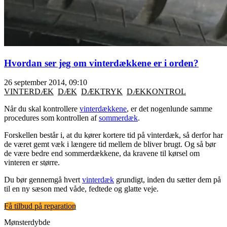
Hvordan ser jeg om vinterdækkene er i orden?
26 september 2014, 09:10
VINTERDÆK
DÆK
DÆKTRYK
DÆKKONTROL
Når du skal kontrollere
vinterdækkene
, er det nogenlunde samme
procedures som kontrollen af
sommerdæk
.
Forskellen består i, at du kører kortere tid på vinterdæk, så derfor har
de været gemt væk i længere tid mellem de bliver brugt. Og så bør
de være bedre end sommerdækkene, da kravene til kørsel om
vinteren er større.
Du bør gennemgå hvert
vinterdæk
grundigt, inden du sætter dem på
til en ny sæson med våde, fedtede og glatte veje.
Få tilbud på reparation
Mønsterdybde