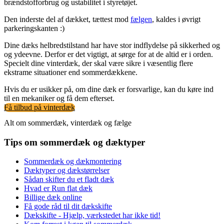
brændstofforbrug og ustabilitet i styretøjet.
Den inderste del af dækket, tættest mod
fælgen
, kaldes i øvrigt
parkeringskanten :)
Dine dæks helbredstilstand har have stor indflydelse på sikkerhed og
og ydeevne. Derfor er det vigtigt, at sørge for at de altid er i orden.
Specielt dine vinterdæk, der skal være sikre i væsentlig flere
ekstrame situationer end sommerdækkene.
Hvis du er usikker på, om dine dæk er forsvarlige, kan du køre ind
til en mekaniker og få dem efterset.
Få tilbud på vinterdæk
Alt om sommerdæk, vinterdæk og fælge
Tips om sommerdæk og dæktyper
Sommerdæk og dækmontering
Dæktyper og dækstørrelser
Sådan skifter du et fladt dæk
Hvad er Run flat dæk
Billige dæk online
Få gode råd til dit dækskifte
Dækskifte - Hjælp, værkstedet har ikke tid!