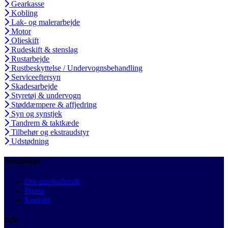
Gearkasse
Kobling
Lak- og malerarbejde
Motor
Olieskift
Rudeskift & stenslag
Rustarbejde
Rustbeskyttelse / Undervognsbehandling
Serviceeftersyn
Skadesarbejde
Styretøj & undervogn
Støddæmpere & affjedring
Syn og synstjek
Tandrem & taktkæde
Tilbehør og ekstraudstyr
Udstødning
Autobutler
Om autobutler.dk
Presse
Kontakt
Info