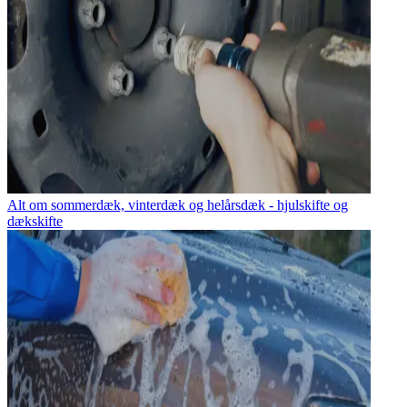
Alt om sommerdæk, vinterdæk og helårsdæk - hjulskifte og
dækskifte