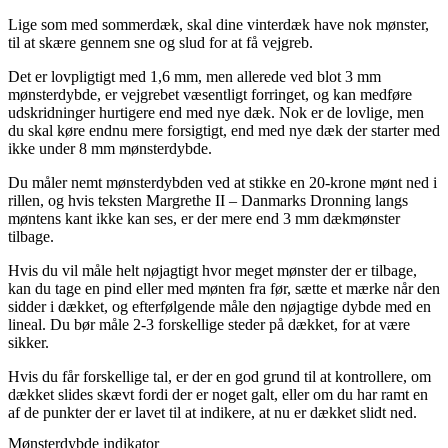
Lige som med sommerdæk, skal dine vinterdæk have nok mønster,
til at skære gennem sne og slud for at få vejgreb.
Det er lovpligtigt med 1,6 mm, men allerede ved blot 3 mm
mønsterdybde, er vejgrebet væsentligt forringet, og kan medføre
udskridninger hurtigere end med nye dæk. Nok er de lovlige, men
du skal køre endnu mere forsigtigt, end med nye dæk der starter med
ikke under 8 mm mønsterdybde.
Du måler nemt mønsterdybden ved at stikke en 20-krone mønt ned i
rillen, og hvis teksten Margrethe II – Danmarks Dronning langs
møntens kant ikke kan ses, er der mere end 3 mm dækmønster
tilbage.
Hvis du vil måle helt nøjagtigt hvor meget mønster der er tilbage,
kan du tage en pind eller med mønten fra før, sætte et mærke når den
sidder i dækket, og efterfølgende måle den nøjagtige dybde med en
lineal. Du bør måle 2-3 forskellige steder på dækket, for at være
sikker.
Hvis du får forskellige tal, er der en god grund til at kontrollere, om
dækket slides skævt fordi der er noget galt, eller om du har ramt en
af de punkter der er lavet til at indikere, at nu er dækket slidt ned.
Mønsterdybde indikator