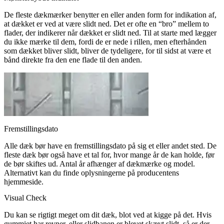
De fleste dækmærker benytter en eller anden form for indikation af,
at dækket er ved at være slidt ned. Det er ofte en “bro” mellem to
flader, der indikerer når dækket er slidt ned. Til at starte med lægger
du ikke mærke til dem, fordi de er nede i rillen, men efterhånden
som dækket bliver slidt, bliver de tydeligere, for til sidst at være et
bånd direkte fra den ene flade til den anden.
Fremstillingsdato
Alle dæk bør have en fremstillingsdato på sig et eller andet sted. De
fleste dæk bør også have et tal for, hvor mange år de kan holde, før
de bør skiftes ud. Antal år afhænger af dækmærke og model.
Alternativt kan du finde oplysningerne på producentens
hjemmeside.
Visual Check
Du kan se rigtigt meget om dit dæk, blot ved at kigge på det. Hvis
gummiet har revner, eller slidbanen er blevet skævt slidt, så er der