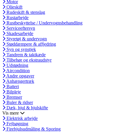
Motor
Olieskift
Rudeskift & stenslag
Rustarbejde
Rustbeskyttelse / Undervognsbehandling
Serviceeftersyn
Skadesarbejde
Styretøj & undervogn
Støddæmpere & affjedring
Syn og synstjek
Tandrem & taktkæde
Tilbehør og ekstraudstyr
Udstødning
Aircondition
Andre opgaver
Anhængertræk
Batteri
Bilpleje
Bremser
Buler & ridser
Dæk, hjul & hjulskifte
Vis mere
Elektrisk arbejde
Fejlsøgning
Firehjulsudmåling & Sporing