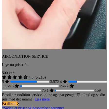
AIRCONDITION SERVICE
Lige nu priser fra
500
kr.*
4.5
(
5.216
)
5
3.572
4
1.154
3
256
2
75
1
159
Bestil aircondition service online og spar penge! Få tilbud og se din
pris med det samme!
Læs mere
Få tilbud
*Sådan er priser og besparelser beregnet