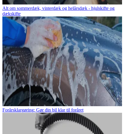
Alt om sommerdæk, vinterdæk og helårsdæk - hjulskifte og
dækskifte
Forårsklargøring: Gør din bil klar til foråret