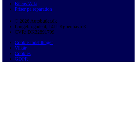
Bilens Wiki
Priser på reparation
© 2026 Autobutler.dk
Langebrogade 4, 1411 København K
CVR: DK32891799
Cookie-indstillinger
Vilkår
Cookies
GDPR