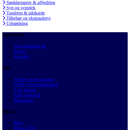
Støddæmpere & affjedring
Syn og synstjek
Tandrem & taktkæde
Tilbehør og ekstraudstyr
Udstødning
Autobutler
Om autobutler.dk
Presse
Kontakt
Info
*Priser og besparelser
FDM Værkstedskontrol
3 års garanti
Find værksted
Bilmærker
Bilråd
Blog
Bilens ABC