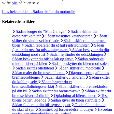
skifte
olie
på bilen selv.
Læs hele artiklen - Sådan skifter du motorolie
Relaterede artikler
Sådan bruger du “Min Garage”
Sådan skifter du
dieselpartikelfilter
Sådan udskiftes katalysatoren
Sådan
skifter du vinduesviskerblade
Sådan skifter du pærerne i
bilen
Sådan reparerer du et hul i udstødningen
Sådan
fjerner du rust fra udstødningsrøret
Sådan beskytter du din
udstødning mod rust
Sådan fejlfinder du udstødningen
Sådan beskytter du bilens lak og farve
Sådan ordner du
mindre ridser på bilen
Sådan beskytter du bilen mod solen
Sådan skiftes oliefilteret
Sådan skifter du motorolie
Sådan maler du bremsekaliberen
Diagnosticering af bilens
bremseproblemer
Sådan skifter du tandrem
Sådan skifter
du kobling selv
Sådan bruger du et
bremseudluftningsværktøj
Sådan skifter du bremseklodser
på din bil
Sådan skifter du bremsevæske
Sådan skifter du
bremseskiver på din bil
Opladning af bilens batteri
Test
bilens batteri løbende
Sådan giver du bilen starthjælp
Sådan finder du din bils synsrapport
Gode råd til den dag
du skal til syn
Synstjek og forberedelse til bilsyn
Hvordan
ser jeg om vinterdækkene er i orden?