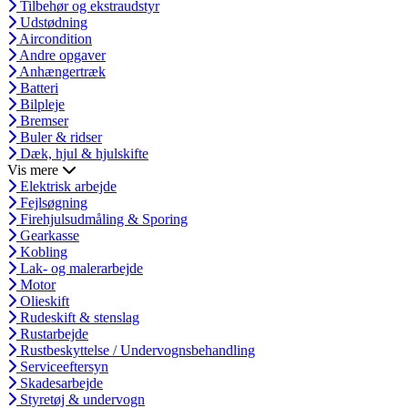
Tilbehør og ekstraudstyr
Udstødning
Aircondition
Andre opgaver
Anhængertræk
Batteri
Bilpleje
Bremser
Buler & ridser
Dæk, hjul & hjulskifte
Vis mere
Elektrisk arbejde
Fejlsøgning
Firehjulsudmåling & Sporing
Gearkasse
Kobling
Lak- og malerarbejde
Motor
Olieskift
Rudeskift & stenslag
Rustarbejde
Rustbeskyttelse / Undervognsbehandling
Serviceeftersyn
Skadesarbejde
Styretøj & undervogn