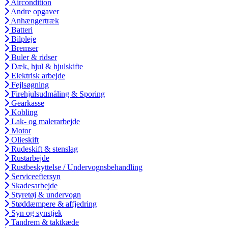
Aircondition
Andre opgaver
Anhængertræk
Batteri
Bilpleje
Bremser
Buler & ridser
Dæk, hjul & hjulskifte
Elektrisk arbejde
Fejlsøgning
Firehjulsudmåling & Sporing
Gearkasse
Kobling
Lak- og malerarbejde
Motor
Olieskift
Rudeskift & stenslag
Rustarbejde
Rustbeskyttelse / Undervognsbehandling
Serviceeftersyn
Skadesarbejde
Styretøj & undervogn
Støddæmpere & affjedring
Syn og synstjek
Tandrem & taktkæde