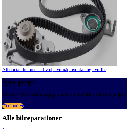
Alt om tandremmen – hvad, hvornår, hvordan og hvorfor
Spar penge
Vi har 191 uafhængige værksteder klar til at hjælpe
Få tilbud
Alle bilreparationer