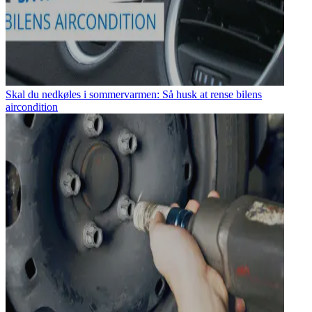
Skal du nedkøles i sommervarmen: Så husk at rense bilens
aircondition