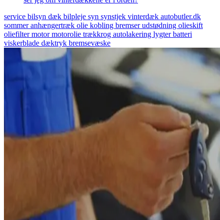
service
bilsyn
dæk
bilpleje
syn
synstjek
vinterdæk
autobutler.dk
sommer
anhængertræk
olie
kobling
bremser
udstødning
olieskift
oliefilter
motor
motorolie
trækkrog
autolakering
lygter
batteri
viskerblade
dæktryk
bremsevæske