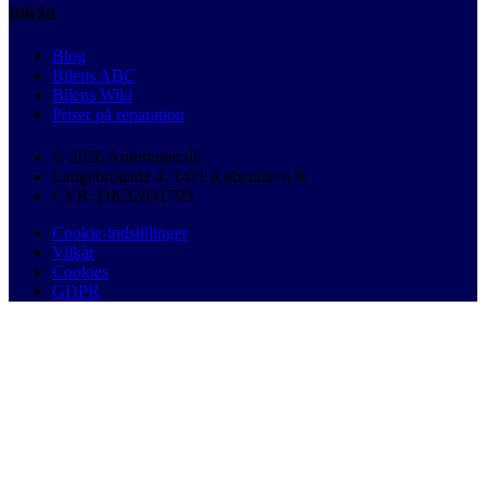
Bilråd
Blog
Bilens ABC
Bilens Wiki
Priser på reparation
© 2026 Autobutler.dk
Langebrogade 4, 1411 København K
CVR: DK32891799
Cookie-indstillinger
Vilkår
Cookies
GDPR