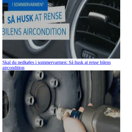
Skal du nedkøles i sommervarmen: Så husk at rense bilens
aircondition