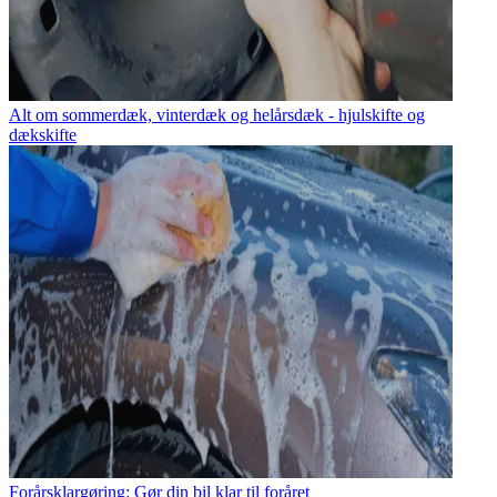
Alt om sommerdæk, vinterdæk og helårsdæk - hjulskifte og
dækskifte
Forårsklargøring: Gør din bil klar til foråret