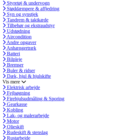
Styretøj & undervogn
Støddæmpere & affjedring
Syn og synstjek
Tandrem & taktkæde
Tilbehør og ekstraudstyr
Udstødning
Aircondition
Andre opgaver
Anhængertræk
Batteri
Bilpleje
Bremser
Buler & ridser
Dæk, hjul & hjulskifte
Vis mere
Elektrisk arbejde
Fejlsøgning
Firehjulsudmåling & Sporing
Gearkasse
Kobling
Lak- og malerarbejde
Motor
Olieskift
Rudeskift & stenslag
Rustarbejde