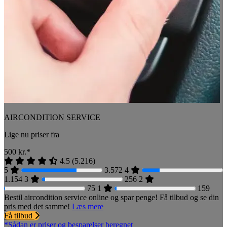
AIRCONDITION SERVICE
Lige nu priser fra
500
kr.*
4.5
(
5.216
)
5
3.572
4
1.154
3
256
2
75
1
159
Bestil aircondition service online og spar penge! Få tilbud og se din
pris med det samme!
Læs mere
Få tilbud
*Sådan er priser og besparelser beregnet