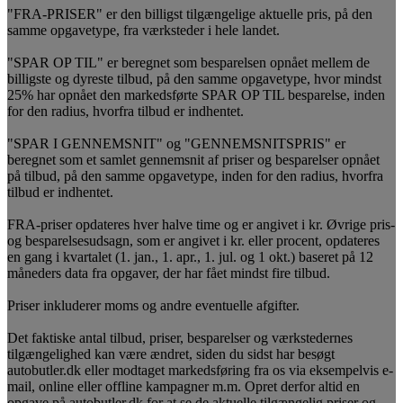
"FRA-PRISER" er den billigst tilgængelige aktuelle pris, på den
samme opgavetype, fra værksteder i hele landet.
"SPAR OP TIL" er beregnet som besparelsen opnået mellem de
billigste og dyreste tilbud, på den samme opgavetype, hvor mindst
25% har opnået den markedsførte SPAR OP TIL besparelse, inden
for den radius, hvorfra tilbud er indhentet.
"SPAR I GENNEMSNIT" og "GENNEMSNITSPRIS" er
beregnet som et samlet gennemsnit af priser og besparelser opnået
på tilbud, på den samme opgavetype, inden for den radius, hvorfra
tilbud er indhentet.
FRA-priser opdateres hver halve time og er angivet i kr. Øvrige pris-
og besparelsesudsagn, som er angivet i kr. eller procent, opdateres
en gang i kvartalet (1. jan., 1. apr., 1. jul. og 1 okt.) baseret på 12
måneders data fra opgaver, der har fået mindst fire tilbud.
Priser inkluderer moms og andre eventuelle afgifter.
Det faktiske antal tilbud, priser, besparelser og værkstedernes
tilgængelighed kan være ændret, siden du sidst har besøgt
autobutler.dk eller modtaget markedsføring fra os via eksempelvis e-
mail, online eller offline kampagner m.m. Opret derfor altid en
opgave på autobutler.dk for at se de aktuelle tilgængelig priser og