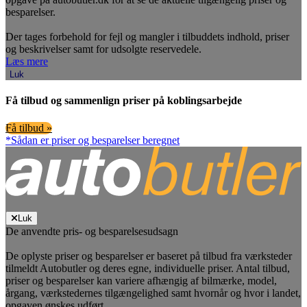
besparelser.
Der tages forbehold for fejl og mangler i tilbuddets indhold, priser
og beskrivelser samt for udsolgte reservedele.
Læs mere
Luk
Få tilbud og sammenlign priser på koblingsarbejde
Få tilbud »
*Sådan er priser og besparelser beregnet
Luk
De anvendte pris- og besparelsesudsagn
De oplyste priser og besparelser er baseret på tilbud fra værksteder
tilmeldt Autobutler og deres egne, individuelle priser. Antal tilbud,
priser og besparelser kan variere afhængig af bilmærke, model,
årgang, værkstedernes tilgængelighed samt hvornår og hvor i landet,
opgaven ønskes udført.