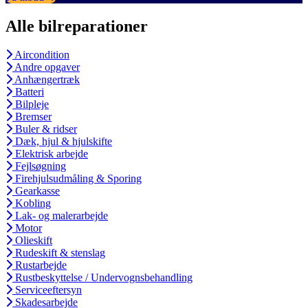
Alle bilreparationer
Aircondition
Andre opgaver
Anhængertræk
Batteri
Bilpleje
Bremser
Buler & ridser
Dæk, hjul & hjulskifte
Elektrisk arbejde
Fejlsøgning
Firehjulsudmåling & Sporing
Gearkasse
Kobling
Lak- og malerarbejde
Motor
Olieskift
Rudeskift & stenslag
Rustarbejde
Rustbeskyttelse / Undervognsbehandling
Serviceeftersyn
Skadesarbejde