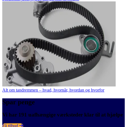
Alt om tandremmen – hvad, hvornår, hvordan og hvorfor
Spar penge
Vi har 191 uafhængige værksteder klar til at hjælpe
Få tilbud