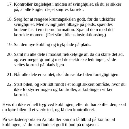
Kontroller kuglelejet i midten af svinghjulet, så du er sikker
på, at alle kugler i lejet smøres korrekt.
Sørg for at rengøre krumtapakslen godt, før du udskifter
svinghjulet. Med svinghjulet tilbage på plads, spændes
boltene fast i en stjerne formation. Spænd dem med det
korrekte moment (Det står i bilens instruktionsbog).
Sat den nye kobling og trykplade på plads.
Saml nu alle dele i modsat rækkefølge af, da du skilte det ad,
og vær meget grundig med de elektriske ledninger, så de
sættes korrekt på plads igen.
Når alle dele er samlet, skal du sænke bilen forsigtigt igen.
Start bilen, og kør lidt rundt i et roligt sikkert område, hvor du
ikke forstyrrer nogen og kontroller, at koblingen virker
korrekt.
Hvis du ikke er helt tryg ved koblingen, efter du har skiftet den, skal
du køre bilen til et værksted, og få den kontrolleret.
På værkstedsportalen Autobutler kan du få tilbud på kontrol af
koblingen, så du kan finde et godt tilbud på opgaven.