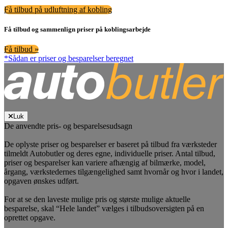
Få tilbud på udluftning af kobling
Få tilbud og sammenlign priser på koblingsarbejde
Få tilbud »
*Sådan er priser og besparelser beregnet
Luk
De anvendte pris- og besparelsesudsagn
De oplyste priser og besparelser er baseret på tilbud fra værksteder
tilmeldt Autobutler og deres egne, individuelle priser. Antal tilbud,
priser og besparelser kan variere afhængig af bilmærke, model,
årgang, værkstedernes tilgængelighed samt hvornår og hvor i landet,
opgaven ønskes udført.
For at se den laveste mulige pris og største mulige aktuelle
besparelse, skal “Hele landet” vælges i tilbudsoversigten på en
oprettet opgave.