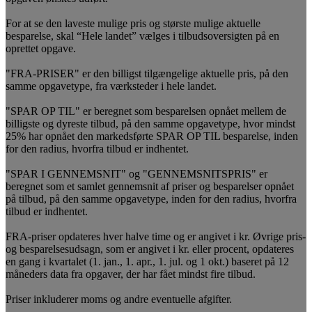
For at se den laveste mulige pris og største mulige aktuelle
besparelse, skal “Hele landet” vælges i tilbudsoversigten på en
oprettet opgave.
"FRA-PRISER" er den billigst tilgængelige aktuelle pris, på den
samme opgavetype, fra værksteder i hele landet.
"SPAR OP TIL" er beregnet som besparelsen opnået mellem de
billigste og dyreste tilbud, på den samme opgavetype, hvor mindst
25% har opnået den markedsførte SPAR OP TIL besparelse, inden
for den radius, hvorfra tilbud er indhentet.
"SPAR I GENNEMSNIT" og "GENNEMSNITSPRIS" er
beregnet som et samlet gennemsnit af priser og besparelser opnået
på tilbud, på den samme opgavetype, inden for den radius, hvorfra
tilbud er indhentet.
FRA-priser opdateres hver halve time og er angivet i kr. Øvrige pris-
og besparelsesudsagn, som er angivet i kr. eller procent, opdateres
en gang i kvartalet (1. jan., 1. apr., 1. jul. og 1 okt.) baseret på 12
måneders data fra opgaver, der har fået mindst fire tilbud.
Priser inkluderer moms og andre eventuelle afgifter.