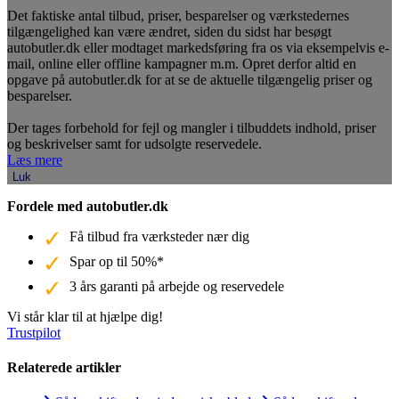
Det faktiske antal tilbud, priser, besparelser og værkstedernes
tilgængelighed kan være ændret, siden du sidst har besøgt
autobutler.dk eller modtaget markedsføring fra os via eksempelvis e-
mail, online eller offline kampagner m.m. Opret derfor altid en
opgave på autobutler.dk for at se de aktuelle tilgængelig priser og
besparelser.
Der tages forbehold for fejl og mangler i tilbuddets indhold, priser
og beskrivelser samt for udsolgte reservedele.
Læs mere
Luk
Fordele med autobutler.dk
Få tilbud fra værksteder nær dig
Spar op til 50%*
3 års garanti på arbejde og reservedele
Vi står klar til at hjælpe dig!
Trustpilot
Relaterede artikler