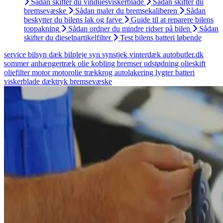
Sådan skifter du vinduesviskerblade
Sådan skifter du
bremsevæske
Sådan maler du bremsekaliberen
Sådan
beskytter du bilens lak og farve
Guide til at reparere bilens
toppakning
Sådan ordner du mindre ridser på bilen
Sådan
skifter du dieselpartikelfilter
Test bilens batteri løbende
service
bilsyn
dæk
bilpleje
syn
synstjek
vinterdæk
autobutler.dk
sommer
anhængertræk
olie
kobling
bremser
udstødning
olieskift
oliefilter
motor
motorolie
trækkrog
autolakering
lygter
batteri
viskerblade
dæktryk
bremsevæske