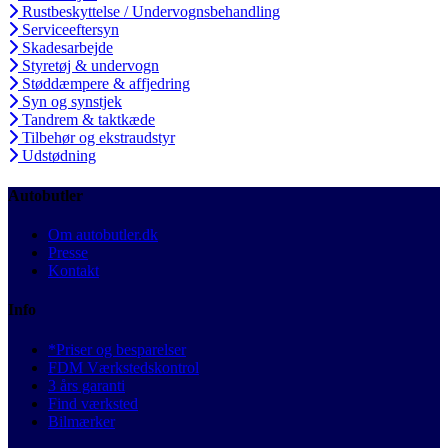
Rustbeskyttelse / Undervognsbehandling
Serviceeftersyn
Skadesarbejde
Styretøj & undervogn
Støddæmpere & affjedring
Syn og synstjek
Tandrem & taktkæde
Tilbehør og ekstraudstyr
Udstødning
Autobutler
Om autobutler.dk
Presse
Kontakt
Info
*Priser og besparelser
FDM Værkstedskontrol
3 års garanti
Find værksted
Bilmærker