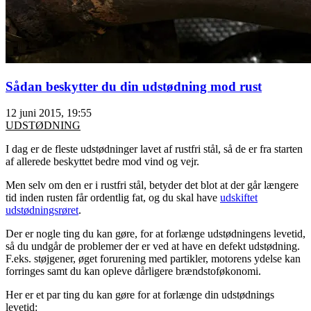
Sådan beskytter du din udstødning mod rust
12 juni 2015, 19:55
UDSTØDNING
I dag er de fleste udstødninger lavet af rustfri stål, så de er fra starten
af allerede beskyttet bedre mod vind og vejr.
Men selv om den er i rustfri stål, betyder det blot at der går længere
tid inden rusten får ordentlig fat, og du skal have
udskiftet
udstødningsrøret
.
Der er nogle ting du kan gøre, for at forlænge udstødningens levetid,
så du undgår de problemer der er ved at have en defekt udstødning.
F.eks. støjgener, øget forurening med partikler, motorens ydelse kan
forringes samt du kan opleve dårligere brændstoføkonomi.
Her er et par ting du kan gøre for at forlænge din udstødnings
levetid: