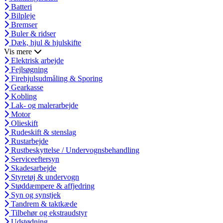
Batteri
Bilpleje
Bremser
Buler & ridser
Dæk, hjul & hjulskifte
Vis mere
Elektrisk arbejde
Fejlsøgning
Firehjulsudmåling & Sporing
Gearkasse
Kobling
Lak- og malerarbejde
Motor
Olieskift
Rudeskift & stenslag
Rustarbejde
Rustbeskyttelse / Undervognsbehandling
Serviceeftersyn
Skadesarbejde
Styretøj & undervogn
Støddæmpere & affjedring
Syn og synstjek
Tandrem & taktkæde
Tilbehør og ekstraudstyr
Udstødning