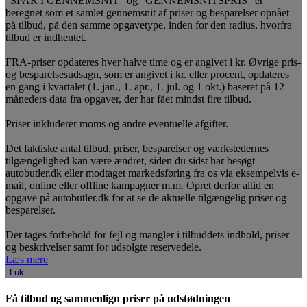
"SPAR I GENNEMSNIT" og "GENNEMSNITSPRIS" er
beregnet som et samlet gennemsnit af priser og besparelser opnået
på tilbud, på den samme opgavetype, inden for den radius, hvorfra
tilbud er indhentet.
FRA-priser opdateres hver halve time og er angivet i kr. Øvrige pris-
og besparelsesudsagn, som er angivet i kr. eller procent, opdateres
en gang i kvartalet (1. jan., 1. apr., 1. jul. og 1 okt.) baseret på 12
måneders data fra opgaver, der har fået mindst fire tilbud.
Priser inkluderer moms og andre eventuelle afgifter.
Det faktiske antal tilbud, priser, besparelser og værkstedernes
tilgængelighed kan være ændret, siden du sidst har besøgt
autobutler.dk eller modtaget markedsføring fra os via eksempelvis e-
mail, online eller offline kampagner m.m. Opret derfor altid en
opgave på autobutler.dk for at se de aktuelle tilgængelig priser og
besparelser.
Der tages forbehold for fejl og mangler i tilbuddets indhold, priser
og beskrivelser samt for udsolgte reservedele.
Læs mere
Luk
Få tilbud og sammenlign priser på udstødningen