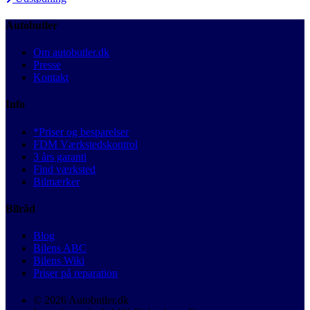
Autobutler
Om autobutler.dk
Presse
Kontakt
Info
*Priser og besparelser
FDM Værkstedskontrol
3 års garanti
Find værksted
Bilmærker
Bilråd
Blog
Bilens ABC
Bilens Wiki
Priser på reparation
© 2026 Autobutler.dk