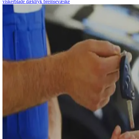
viskerblade
dæktryk
bremsevæske