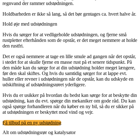
regnvand der rammer udstødningen.
Holdbarheden er ikke så lang, så det bør gentages ca. hvert halve år.
Hold øje med udstødningen
Hvis du sørger for at vedligeholde udstødningen, og fjerne små
rustpletter efterhånden som de opstår, er det meget nemmere at holde
den rustfri.
Det er også nemmere at tage en lille smule ad gangen når det opstår,
i stedet for at skulle fjerne en masse rust på et senere tidspunkt. På
den måde kan du sørge for at din udstødning holder meget længere,
før den skal skiftes. Og hvis du samtidig sørger for at lappe evt.
huller eller revner i udstødningen når de opstår, kan du udskyde en
udskiftning af udstødningsrøret yderligere.
Hvis du er usikker på hvordan du bedst kan sørge for at beskytte din
udstødning, kan du evt. spørge din mekaniker om gode råd. Du kan
også spørge forhandleren når du køber en ny bil, så du er sikker på
at udstødningen er beskyttet mod vind og vejr.
Få tilbud på en ny udstødning
Alt om udstødningsrør og katalysator