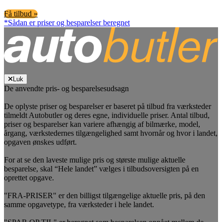
Få tilbud »
*Sådan er priser og besparelser beregnet
Luk
De anvendte pris- og besparelsesudsagn
De oplyste priser og besparelser er baseret på tilbud fra værksteder
tilmeldt Autobutler og deres egne, individuelle priser. Antal tilbud,
priser og besparelser kan variere afhængig af bilmærke, model,
årgang, værkstedernes tilgængelighed samt hvornår og hvor i landet,
opgaven ønskes udført.
For at se den laveste mulige pris og største mulige aktuelle
besparelse, skal “Hele landet” vælges i tilbudsoversigten på en
oprettet opgave.
"FRA-PRISER" er den billigst tilgængelige aktuelle pris, på den
samme opgavetype, fra værksteder i hele landet.