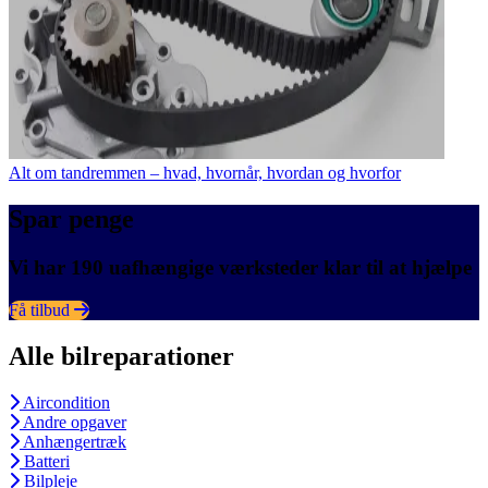
Alt om tandremmen – hvad, hvornår, hvordan og hvorfor
Spar penge
Vi har 190 uafhængige værksteder klar til at hjælpe
Få tilbud
Alle bilreparationer
Aircondition
Andre opgaver
Anhængertræk
Batteri
Bilpleje