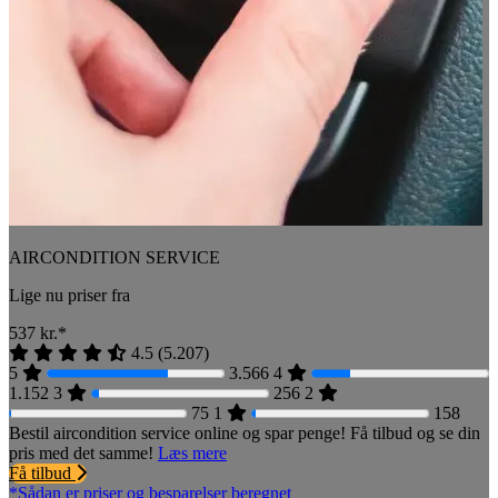
AIRCONDITION SERVICE
Lige nu priser fra
537
kr.*
4.5
(
5.207
)
5
3.566
4
1.152
3
256
2
75
1
158
Bestil aircondition service online og spar penge! Få tilbud og se din
pris med det samme!
Læs mere
Få tilbud
*Sådan er priser og besparelser beregnet