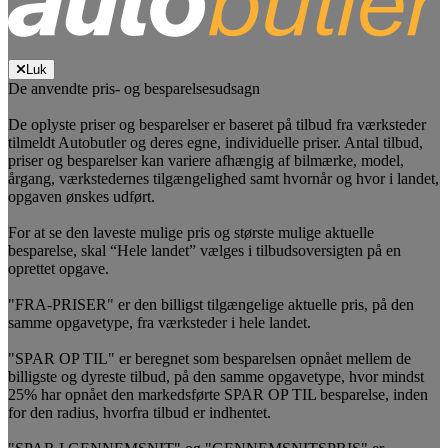
Luk
De anvendte pris- og besparelsesudsagn
De oplyste priser og besparelser er baseret på tilbud fra værksteder
tilmeldt Autobutler og deres egne, individuelle priser. Antal tilbud,
priser og besparelser kan variere afhængig af bilmærke, model,
årgang, værkstedernes tilgængelighed samt hvornår og hvor i landet,
opgaven ønskes udført.
For at se den laveste mulige pris og største mulige aktuelle
besparelse, skal “Hele landet” vælges i tilbudsoversigten på en
oprettet opgave.
"FRA-PRISER" er den billigst tilgængelige aktuelle pris, på den
samme opgavetype, fra værksteder i hele landet.
"SPAR OP TIL" er beregnet som besparelsen opnået mellem de
billigste og dyreste tilbud, på den samme opgavetype, hvor mindst
25% har opnået den markedsførte SPAR OP TIL besparelse, inden
for den radius, hvorfra tilbud er indhentet.