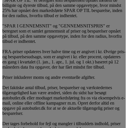
"SPAR OP TIL" er beregnet som besparelsen opnået mellem de
billigste og dyreste tilbud, på den samme opgavetype, hvor mindst
25% har opnået den markedsførte SPAR OP TIL besparelse, inden
for den radius, hvorfra tilbud er indhentet.
"SPAR I GENNEMSNIT" og "GENNEMSNITSPRIS" er
beregnet som et samlet gennemsnit af priser og besparelser opnået
på tilbud, på den samme opgavetype, inden for den radius, hvorfra
tilbud er indhentet.
FRA-priser opdateres hver halve time og er angivet i kr. Øvrige pris-
og besparelsesudsagn, som er angivet i kr. eller procent, opdateres
en gang i kvartalet (1. jan., 1. apr., 1. jul. og 1 okt.) baseret på 12
måneders data fra opgaver, der har fået mindst fire tilbud.
Priser inkluderer moms og andre eventuelle afgifter.
Det faktiske antal tilbud, priser, besparelser og værkstedernes
tilgængelighed kan være ændret, siden du sidst har besøgt
autobutler.dk eller modtaget markedsføring fra os via eksempelvis e-
mail, online eller offline kampagner m.m. Opret derfor altid en
opgave på autobutler.dk for at se de aktuelle tilgængelig priser og
besparelser.
Der tages forbehold for fejl og mangler i tilbuddets indhold, priser