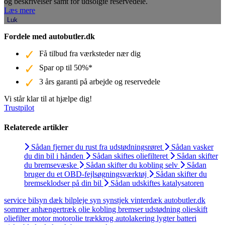
og beskrivelser samt for udsolgte reservedele.
Læs mere
Luk
Fordele med autobutler.dk
Få tilbud fra værksteder nær dig
Spar op til 50%*
3 års garanti på arbejde og reservedele
Vi står klar til at hjælpe dig!
Trustpilot
Relaterede artikler
Sådan fjerner du rust fra udstødningsrøret
Sådan vasker
du din bil i hånden
Sådan skiftes oliefilteret
Sådan skifter
du bremsevæske
Sådan skifter du kobling selv
Sådan
bruger du et OBD-fejlsøgningsværktøj
Sådan skifter du
bremseklodser på din bil
Sådan udskiftes katalysatoren
service
bilsyn
dæk
bilpleje
syn
synstjek
vinterdæk
autobutler.dk
sommer
anhængertræk
olie
kobling
bremser
udstødning
olieskift
oliefilter
motor
motorolie
trækkrog
autolakering
lygter
batteri