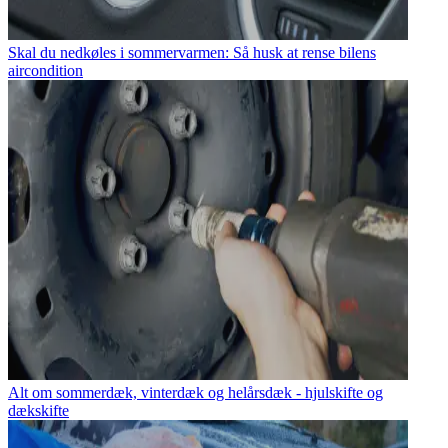
Skal du nedkøles i sommervarmen: Så husk at rense bilens
aircondition
Alt om sommerdæk, vinterdæk og helårsdæk - hjulskifte og
dækskifte