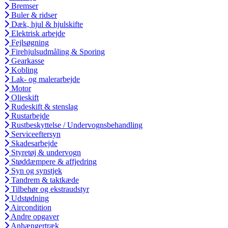
Bremser
Buler & ridser
Dæk, hjul & hjulskifte
Elektrisk arbejde
Fejlsøgning
Firehjulsudmåling & Sporing
Gearkasse
Kobling
Lak- og malerarbejde
Motor
Olieskift
Rudeskift & stenslag
Rustarbejde
Rustbeskyttelse / Undervognsbehandling
Serviceeftersyn
Skadesarbejde
Styretøj & undervogn
Støddæmpere & affjedring
Syn og synstjek
Tandrem & taktkæde
Tilbehør og ekstraudstyr
Udstødning
Aircondition
Andre opgaver
Anhængertræk