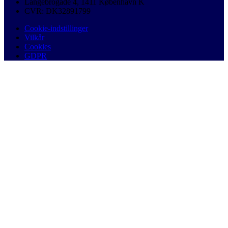
Langebrogade 4, 1411 København K
CVR: DK32891799
Cookie-indstillinger
Vilkår
Cookies
GDPR