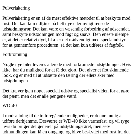
Pulverlakering
Pulverlakering er en af de mest effektive metoder til at beskytte mod
rust. Det kan kun udføres på helt nye eller nyligt rensede
udstødningsrør. Det kan være en væsentlig forbedring af udseendet,
samt beskytte udstødningen mod fugt og snavs. Den eneste ulempe
er, at det er relativt dyrt, bl.a. er det nødvendigt med specialudstyr
for at gennemføre proceduren, så det kan kun udføres af fagfolk.
Forkromning
Nogle nye biler leveres allerede med forkromede udstødninger. Hvis
ikke, har du mulighed for at få det gjort. Det giver et flot skinnende
look, og er med til at udsætte den tæring der ellers sker med
udstødningen.
Det kræver igen noget specielt udstyr og specialist viden for at gøre
det pænt, men det er alle pengene værd.
WD-40
I modsætning til de to foregående muligheder, er denne mulig at
udføre derhjemme. Desværre er WD-40 ikke varmefast, og vil ryge
hvis du bruger det generelt på udstødningsrøret, men selv
udmundingen kan få en omgang, og blive beskyttet med rust fra det