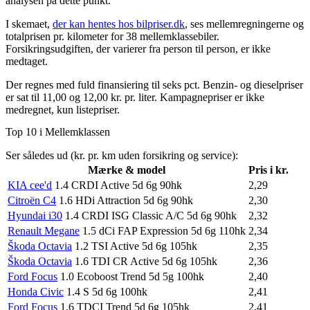
analysen på dette punkt.
I skemaet,
der kan hentes hos bilpriser.dk
, ses mellemregningerne og
totalprisen pr. kilometer for 38 mellemklassebiler.
Forsikringsudgiften, der varierer fra person til person, er ikke
medtaget.
Der regnes med fuld finansiering til seks pct. Benzin- og dieselpriser
er sat til 11,00 og 12,00 kr. pr. liter. Kampagnepriser er ikke
medregnet, kun listepriser.
Top 10 i Mellemklassen
Ser således ud (kr. pr. km uden forsikring og service):
Mærke & model
Pris i kr.
KIA cee'd
1.4 CRDI Active 5d 6g 90hk
2,29
Citroën C4
1.6 HDi Attraction 5d 6g 90hk
2,30
Hyundai i30
1.4 CRDI ISG Classic A/C 5d 6g 90hk
2,32
Renault Megane
1.5 dCi FAP Expression 5d 6g 110hk
2,34
Škoda Octavia
1.2 TSI Active 5d 6g 105hk
2,35
Škoda Octavia
1.6 TDI CR Active 5d 6g 105hk
2,36
Ford Focus
1.0 Ecoboost Trend 5d 5g 100hk
2,40
Honda Civic
1.4 S 5d 6g 100hk
2,41
Ford Focus
1.6 TDCI Trend 5d 6g 105hk
2,41