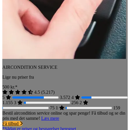
AIRCONDITION SERVICE
Lige nu priser fra
500
kr.*
4.5
(
5.217
)
5
3.572
4
1.155
3
256
2
75
1
159
Bestil aircondition service online og spar penge! Få tilbud og se din
pris med det samme!
Læs mere
Få tilbud
*Sådan er priser og besparelser beregnet