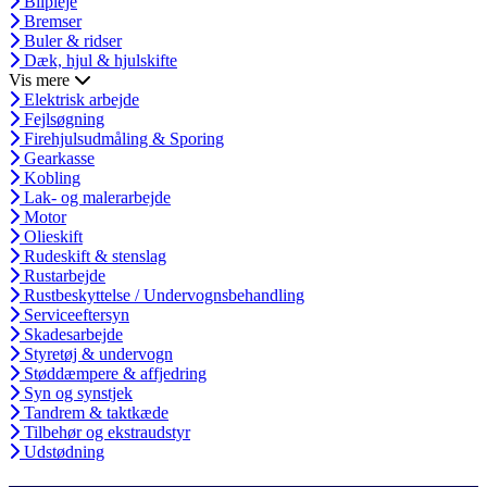
Bilpleje
Bremser
Buler & ridser
Dæk, hjul & hjulskifte
Vis mere
Elektrisk arbejde
Fejlsøgning
Firehjulsudmåling & Sporing
Gearkasse
Kobling
Lak- og malerarbejde
Motor
Olieskift
Rudeskift & stenslag
Rustarbejde
Rustbeskyttelse / Undervognsbehandling
Serviceeftersyn
Skadesarbejde
Styretøj & undervogn
Støddæmpere & affjedring
Syn og synstjek
Tandrem & taktkæde
Tilbehør og ekstraudstyr
Udstødning