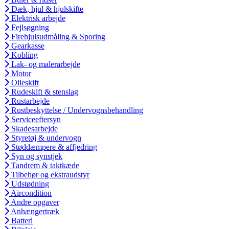
Dæk, hjul & hjulskifte
Elektrisk arbejde
Fejlsøgning
Firehjulsudmåling & Sporing
Gearkasse
Kobling
Lak- og malerarbejde
Motor
Olieskift
Rudeskift & stenslag
Rustarbejde
Rustbeskyttelse / Undervognsbehandling
Serviceeftersyn
Skadesarbejde
Styretøj & undervogn
Støddæmpere & affjedring
Syn og synstjek
Tandrem & taktkæde
Tilbehør og ekstraudstyr
Udstødning
Aircondition
Andre opgaver
Anhængertræk
Batteri