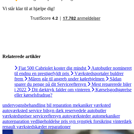
Vi står klar til at hjælpe dig!
Relaterede artikler
Fiat 500 Cabriolet koster dig mindst
Autobutler nomineret
til endnu en prestigefyldt pris
Værkstedsportaler buldrer
frem
Måren går til angreb under kølerhjelmen
Sådan
sparer du penge på dit Serviceeftersyn
Mest reparerede biler
i 2022
Dit dæktryk falder om vinteren
Kørselsgodtgørelse
eller kørselsfradrag?
undervognsbehandling
bil
reparation
mekaniker
værksted
autoværksted
service
bilsyn
dæk
reservedele
autobutler
værkstedspriser
serviceeftersyn
autoværksteder
automekaniker
autoreparation
vedligeholdelse
pris
syn
synstjek
forsikring
vinterdæk
renault
værkstedskæder
reparationer