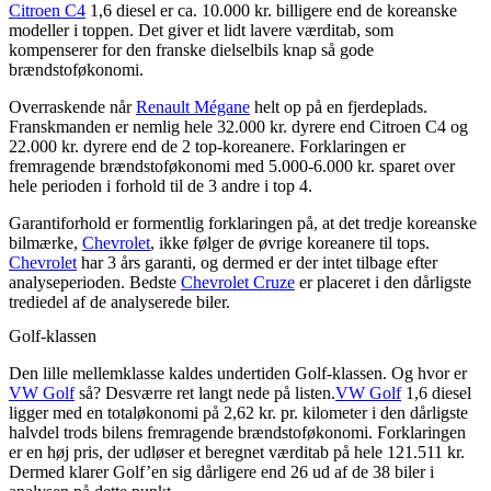
Citroen C4
1,6 diesel er ca. 10.000 kr. billigere end de koreanske
modeller i toppen. Det giver et lidt lavere værditab, som
kompenserer for den franske dielselbils knap så gode
brændstoføkonomi.
Overraskende når
Renault Mégane
helt op på en fjerdeplads.
Franskmanden er nemlig hele 32.000 kr. dyrere end Citroen C4 og
22.000 kr. dyrere end de 2 top-koreanere. Forklaringen er
fremragende brændstoføkonomi med 5.000-6.000 kr. sparet over
hele perioden i forhold til de 3 andre i top 4.
Garantiforhold er formentlig forklaringen på, at det tredje koreanske
bilmærke,
Chevrolet
, ikke følger de øvrige koreanere til tops.
Chevrolet
har 3 års garanti, og dermed er der intet tilbage efter
analyseperioden. Bedste
Chevrolet Cruze
er placeret i den dårligste
trediedel af de analyserede biler.
Golf-klassen
Den lille mellemklasse kaldes undertiden Golf-klassen. Og hvor er
VW Golf
så? Desværre ret langt nede på listen.
VW Golf
1,6 diesel
ligger med en totaløkonomi på 2,62 kr. pr. kilometer i den dårligste
halvdel trods bilens fremragende brændstoføkonomi. Forklaringen
er en høj pris, der udløser et beregnet værditab på hele 121.511 kr.
Dermed klarer Golf’en sig dårligere end 26 ud af de 38 biler i