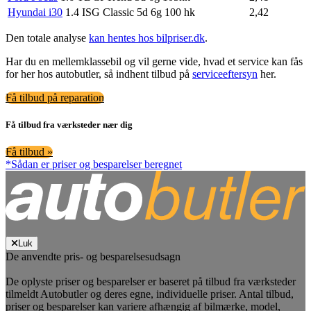
Hyundai i30
1.4 ISG Classic 5d 6g 100 hk
2,42
Den totale analyse
kan hentes hos bilpriser.dk
.
Har du en mellemklassebil og vil gerne vide, hvad et service kan fås
for her hos autobutler, så indhent tilbud på
serviceeftersyn
her.
Få tilbud på reparation
Få tilbud fra værksteder nær dig
Få tilbud »
*Sådan er priser og besparelser beregnet
Luk
De anvendte pris- og besparelsesudsagn
De oplyste priser og besparelser er baseret på tilbud fra værksteder
tilmeldt Autobutler og deres egne, individuelle priser. Antal tilbud,
priser og besparelser kan variere afhængig af bilmærke, model,