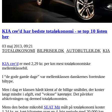
KIA cee’d har bedste totaløkonomi - se top 10 listen
her
03 maj 2013, 09:21
TOTALØKONOMI
BILPRISER.DK
AUTOBUTLER.DK
KIA
KIA cee’d
er med 2,29 kr. per km mest totaløkonomiske
mellemklassebil.
I “de gode gamle dage” var mellemklassen danskernes foretrukne
biltype.
Men i dag er klassen hårdt klemt af de billige småbiler, der koster
langt mindre i afgift, end ”voksne” køretøjer. Det påvirker
afskrivningen og dermed totaløkonomien.
Mens den bedste mikrobil
SEAT Mii
målt på totaløkonomi koster
1,24 kr. pr. kørt kilometer over en 4-årig periode med 20.000 km.