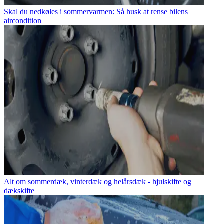
Skal du nedkøles i sommervarmen: Så husk at rense bilens
aircondition
Alt om sommerdæk, vinterdæk og helårsdæk - hjulskifte og
dækskifte