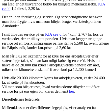
om året, er det tilsvarende beløb for billigste mellemklassebil,
KIA
cee’d
1,4 diesel, 2,29 kr.
Det er uden forsikring og service. Og serviceudgifterne behøver
man ikke frygte, hvis man som bilejer bruger værkstedsportalen
Autobutler.
I snit tilbydes service på en
KIA cee’d
for “kun” 2.767 kr. hos de
værksteder, der er tilknyttet portalen. Hvis man lægger tre gange
service og en forsikringspræmie på fire gange 5.500 kr. oveni tallene
fra Bilpriser.dk, lander km-prisen på 2,60 kr.
Man får 3,82 kr. skattefrit for at køre for ens arbejdsgiver efter
statens høje takst, så man kan roligt købe sig en cee’d. Hvis det
halve af de 20.000 km køres i arbejdsgiverens tjeneste om året,
udløser de kilometre et skattefrit overskud på 12.200 kroner!
Hvis alle 20.000 kilometre køres for arbejdsgiveren, er der 24.400
kr. at sætte på feriekontoen.
Vil man som bilejer teste, hvad værkstederne tilbyder at udføre
service for på ens egen bil, klares det nemt
hér
.
Dieselbilernes legeplads
Mellemklassen er dieselbilernes legeplads, viser analysen fra