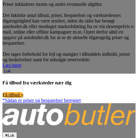
Priser inkluderer moms og andre eventuelle afgifter.
Det faktiske antal tilbud, priser, besparelser og værkstedernes
tilgængelighed kan være ændret, siden du sidst har besøgt
autobutler.dk eller modtaget markedsføring fra os via eksempelvis e-
mail, online eller offline kampagner m.m. Opret derfor altid en
opgave på autobutler.dk for at se de aktuelle tilgængelig priser og
besparelser.
Der tages forbehold for fejl og mangler i tilbuddets indhold, priser
og beskrivelser samt for udsolgte reservedele.
Læs mere
Luk
Få tilbud fra værksteder nær dig
Få tilbud »
*Sådan er priser og besparelser beregnet
Luk