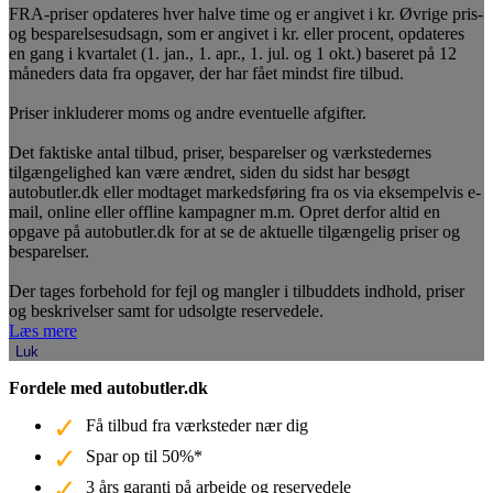
FRA-priser opdateres hver halve time og er angivet i kr. Øvrige pris-
og besparelsesudsagn, som er angivet i kr. eller procent, opdateres
en gang i kvartalet (1. jan., 1. apr., 1. jul. og 1 okt.) baseret på 12
måneders data fra opgaver, der har fået mindst fire tilbud.
Priser inkluderer moms og andre eventuelle afgifter.
Det faktiske antal tilbud, priser, besparelser og værkstedernes
tilgængelighed kan være ændret, siden du sidst har besøgt
autobutler.dk eller modtaget markedsføring fra os via eksempelvis e-
mail, online eller offline kampagner m.m. Opret derfor altid en
opgave på autobutler.dk for at se de aktuelle tilgængelig priser og
besparelser.
Der tages forbehold for fejl og mangler i tilbuddets indhold, priser
og beskrivelser samt for udsolgte reservedele.
Læs mere
Luk
Fordele med autobutler.dk
Få tilbud fra værksteder nær dig
Spar op til 50%*
3 års garanti på arbejde og reservedele