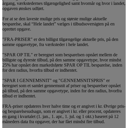
årgang, værkstedernes tilgængelighed samt hvornår og hvor i landet,
opgaven ønskes udført.
For at se den laveste mulige pris og største mulige aktuelle
besparelse, skal “Hele landet” vælges i tilbudsoversigten på en
oprettet opgave.
"FRA-PRISER" er den billigst tilgængelige aktuelle pris, på den
samme opgavetype, fra værksteder i hele landet.
"SPAR OP TIL" er beregnet som besparelsen opnået mellem de
billigste og dyreste tilbud, på den samme opgavetype, hvor mindst
25% har opnået den markedsførte SPAR OP TIL besparelse, inden
for den radius, hvorfra tilbud er indhentet.
"SPAR I GENNEMSNIT" og "GENNEMSNITSPRIS" er
beregnet som et samlet gennemsnit af priser og besparelser opnået
på tilbud, på den samme opgavetype, inden for den radius, hvorfra
tilbud er indhentet.
FRA-priser opdateres hver halve time og er angivet i kr. Øvrige pris-
og besparelsesudsagn, som er angivet i kr. eller procent, opdateres
en gang i kvartalet (1. jan., 1. apr., 1. jul. og 1 okt.) baseret på 12
måneders data fra opgaver, der har fået mindst fire tilbud.