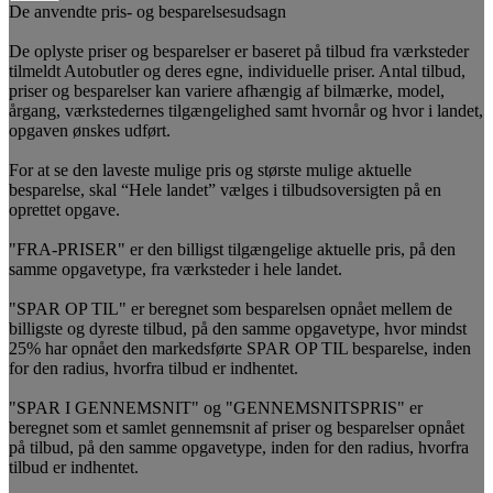
De anvendte pris- og besparelsesudsagn
De oplyste priser og besparelser er baseret på tilbud fra værksteder
tilmeldt Autobutler og deres egne, individuelle priser. Antal tilbud,
priser og besparelser kan variere afhængig af bilmærke, model,
årgang, værkstedernes tilgængelighed samt hvornår og hvor i landet,
opgaven ønskes udført.
For at se den laveste mulige pris og største mulige aktuelle
besparelse, skal “Hele landet” vælges i tilbudsoversigten på en
oprettet opgave.
"FRA-PRISER" er den billigst tilgængelige aktuelle pris, på den
samme opgavetype, fra værksteder i hele landet.
"SPAR OP TIL" er beregnet som besparelsen opnået mellem de
billigste og dyreste tilbud, på den samme opgavetype, hvor mindst
25% har opnået den markedsførte SPAR OP TIL besparelse, inden
for den radius, hvorfra tilbud er indhentet.
"SPAR I GENNEMSNIT" og "GENNEMSNITSPRIS" er
beregnet som et samlet gennemsnit af priser og besparelser opnået
på tilbud, på den samme opgavetype, inden for den radius, hvorfra
tilbud er indhentet.