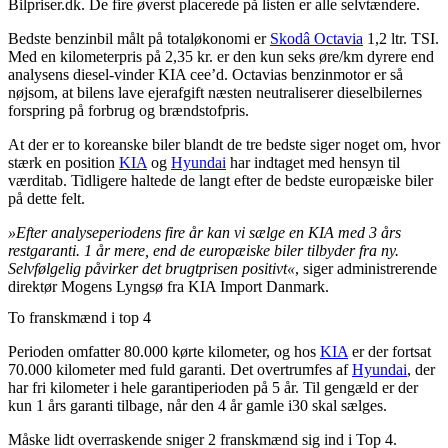
Bilpriser.dk. De fire øverst placerede på listen er alle selvtændere.
Bedste benzinbil målt på totaløkonomi er
Skodâ Octavia
1,2 ltr. TSI.
Med en kilometerpris på 2,35 kr. er den kun seks øre/km dyrere end
analysens diesel-vinder KIA cee’d. Octavias benzinmotor er så
nøjsom, at bilens lave ejerafgift næsten neutraliserer dieselbilernes
forspring på forbrug og brændstofpris.
At der er to koreanske biler blandt de tre bedste siger noget om, hvor
stærk en position
KIA
og
Hyundai
har indtaget med hensyn til
værditab. Tidligere haltede de langt efter de bedste europæiske biler
på dette felt.
»Efter analyseperiodens fire år kan vi sælge en KIA med 3 års
restgaranti. 1 år mere, end de europæiske biler tilbyder fra ny.
Selvfølgelig påvirker det brugtprisen positivt«
, siger administrerende
direktør Mogens Lyngsø fra KIA Import Danmark.
To franskmænd i top 4
Perioden omfatter 80.000 kørte kilometer, og hos
KIA
er der fortsat
70.000 kilometer med fuld garanti. Det overtrumfes af
Hyundai
, der
har fri kilometer i hele garantiperioden på 5 år. Til gengæld er der
kun 1 års garanti tilbage, når den 4 år gamle i30 skal sælges.
Måske lidt overraskende sniger 2 franskmænd sig ind i Top 4.