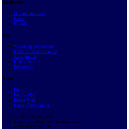
Autobutler
Om autobutler.dk
Presse
Kontakt
Info
*Priser og besparelser
FDM Værkstedskontrol
3 års garanti
Find værksted
Bilmærker
Bilråd
Blog
Bilens ABC
Bilens Wiki
Priser på reparation
© 2026 Autobutler.dk
Langebrogade 4, 1411 København K
CVR: DK32891799