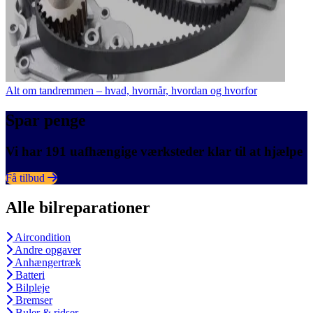
Alt om tandremmen – hvad, hvornår, hvordan og hvorfor
Spar penge
Vi har 191 uafhængige værksteder klar til at hjælpe
Få tilbud
Alle bilreparationer
Aircondition
Andre opgaver
Anhængertræk
Batteri
Bilpleje
Bremser
Buler & ridser