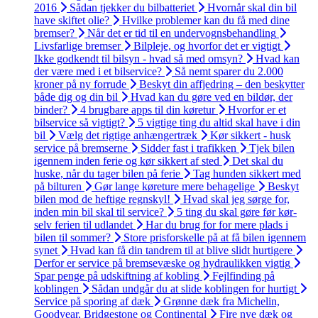
2016
Sådan tjekker du bilbatteriet
Hvornår skal din bil
have skiftet olie?
Hvilke problemer kan du få med dine
bremser?
Når det er tid til en undervognsbehandling
Livsfarlige bremser
Bilpleje, og hvorfor det er vigtigt
Ikke godkendt til bilsyn - hvad så med omsyn?
Hvad kan
der være med i et bilservice?
Så nemt sparer du 2.000
kroner på ny forrude
Beskyt din affjedring – den beskytter
både dig og din bil
Hvad kan du gøre ved en bildør, der
binder?
4 brugbare apps til din køretur
Hvorfor er et
bilservice så vigtigt?
5 vigtige ting du altid skal have i din
bil
Vælg det rigtige anhængertræk
Kør sikkert - husk
service på bremserne
Sidder fast i trafikken
Tjek bilen
igennem inden ferie og kør sikkert af sted
Det skal du
huske, når du tager bilen på ferie
Tag hunden sikkert med
på bilturen
Gør lange køreture mere behagelige
Beskyt
bilen mod de heftige regnskyl!
Hvad skal jeg sørge for,
inden min bil skal til service?
5 ting du skal gøre før kør-
selv ferien til udlandet
Har du brug for for mere plads i
bilen til sommer?
Store prisforskelle på at få bilen igennem
synet
Hvad kan få din tandrem til at blive slidt hurtigere
Derfor er service på bremsevæske og hydraulikken vigtig
Spar penge på udskiftning af kobling
Fejlfinding på
koblingen
Sådan undgår du at slide koblingen for hurtigt
Service på sporing af dæk
Grønne dæk fra Michelin,
Goodyear, Bridgestone og Continental
Fire nye dæk og