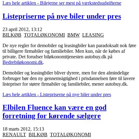
Læs hele artiklen - Bilejerne ser mest på værkstedsudgifterne
Listepriserne på nye biler under pres
23 april 2012, 13:12
BILKØB
TOTALØKONOMI
BMW
LEASING
De nye regler for demobiler og leasingbiler kan paradoksalt nok føre
til billigere firmabiler og familiebiler. Men kun, når de købes af
private. Det forudser biløkonomitjenesten autobuy.dk på
Bedrebiløkonomi.dk
.
Demobiler og leasingbiler bliver dyrere, men for den almindelige
forbruger bør den ny gennemsigtighed i prisdannelsen føre til lavere
listepriser for større firmabiler og familiebiler, mener autobuy.dk.
Læs hele artiklen - Listepriserne på nye biler under pres
Elbilen Fluence kan være en god
forretning for kørende sælgere
18 marts 2012, 15:13
RENAULT
BILKØB
TOTALØKONOMI