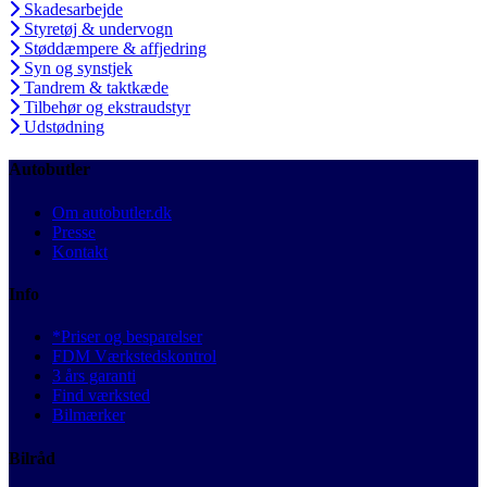
Skadesarbejde
Styretøj & undervogn
Støddæmpere & affjedring
Syn og synstjek
Tandrem & taktkæde
Tilbehør og ekstraudstyr
Udstødning
Autobutler
Om autobutler.dk
Presse
Kontakt
Info
*Priser og besparelser
FDM Værkstedskontrol
3 års garanti
Find værksted
Bilmærker
Bilråd