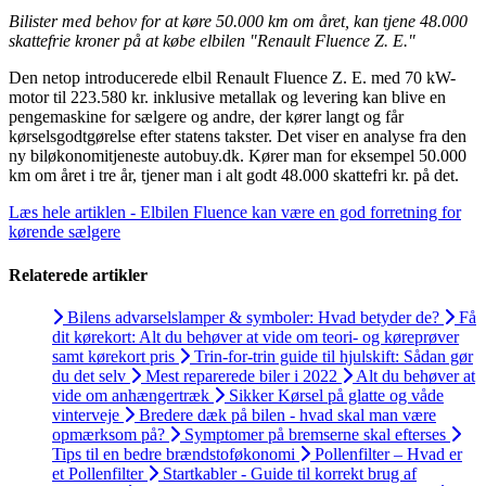
Bilister med behov for at køre 50.000 km om året, kan tjene 48.000
skattefrie kroner på at købe elbilen "Renault Fluence Z. E."
Den netop introducerede elbil Renault Fluence Z. E. med 70 kW-
motor til 223.580 kr. inklusive metallak og levering kan blive en
pengemaskine for sælgere og andre, der kører langt og får
kørselsgodtgørelse efter statens takster. Det viser en analyse fra den
ny biløkonomitjeneste autobuy.dk. Kører man for eksempel 50.000
km om året i tre år, tjener man i alt godt 48.000 skattefri kr. på det.
Læs hele artiklen - Elbilen Fluence kan være en god forretning for
kørende sælgere
Relaterede artikler
Bilens advarselslamper & symboler: Hvad betyder de?
Få
dit kørekort: Alt du behøver at vide om teori- og køreprøver
samt kørekort pris
Trin-for-trin guide til hjulskift: Sådan gør
du det selv
Mest reparerede biler i 2022
Alt du behøver at
vide om anhængertræk
Sikker Kørsel på glatte og våde
vinterveje
Bredere dæk på bilen - hvad skal man være
opmærksom på?
Symptomer på bremserne skal efterses
Tips til en bedre brændstoføkonomi
Pollenfilter – Hvad er
et Pollenfilter
Startkabler - Guide til korrekt brug af