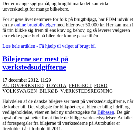
Der er mange spørgsmål, og brugtbilmarkedet kan virke
uoverskueligt for mange bilkøbere.
For at gøre livet nemmere for folk på brugtbiljagt, har FDM udviklet
en ny
online brugtbilvælger
med biler over 50.000 kr. Her kan man i
få trin klikke sig frem til ens krav og behov, og så leverer vælgeren
en række gode bud på biler, der kunne passe til én.
Læs hele artiklen - Få hjælp til valget af brugt bil
Bilejerne ser mest på
værkstedsudgifterne
17 december 2012, 11:29
AUTOVÆRKSTED
TOYOTA
PEUGEOT
FORD
VOLKSWAGEN
BILKØB
VÆRKSTEDSREGNING
Halvdelen af de danske bilejere ser mest på værkstedsudgifterne, når
de køber bil. Det vigtigste for bilkøbet er, at bilen er billig i drift og
vedligeholdelse, viser en helt ny undersøgelse fra
Bilbasen
. De går
også oftere på nettet for at finde de billige værkstedsydelser. Antallet
af forespørgsler fra bilejerne til værkstederne på Autobutler er
firedoblet i år i forhold til 2011.