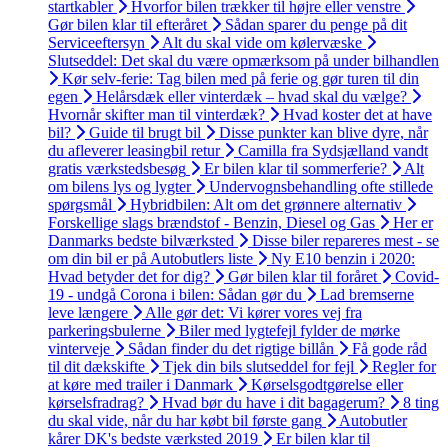
startkabler
Hvorfor bilen trækker til højre eller venstre
Gør bilen klar til efteråret
Sådan sparer du penge på dit
Serviceeftersyn
Alt du skal vide om kølervæske
Slutseddel: Det skal du være opmærksom på under bilhandlen
Kør selv-ferie: Tag bilen med på ferie og gør turen til din
egen
Helårsdæk eller vinterdæk – hvad skal du vælge?
Hvornår skifter man til vinterdæk?
Hvad koster det at have
bil?
Guide til brugt bil
Disse punkter kan blive dyre, når
du afleverer leasingbil retur
Camilla fra Sydsjælland vandt
gratis værkstedsbesøg
Er bilen klar til sommerferie?
Alt
om bilens lys og lygter
Undervognsbehandling ofte stillede
spørgsmål
Hybridbilen: Alt om det grønnere alternativ
Forskellige slags brændstof - Benzin, Diesel og Gas
Her er
Danmarks bedste bilværksted
Disse biler repareres mest - se
om din bil er på Autobutlers liste
Ny E10 benzin i 2020:
Hvad betyder det for dig?
Gør bilen klar til foråret
Covid-
19 - undgå Corona i bilen: Sådan gør du
Lad bremserne
leve længere
Alle gør det: Vi kører vores vej fra
parkeringsbulerne
Biler med lygtefejl fylder de mørke
vinterveje
Sådan finder du det rigtige billån
Få gode råd
til dit dækskifte
Tjek din bils slutseddel for fejl
Regler for
at køre med trailer i Danmark
Kørselsgodtgørelse eller
kørselsfradrag?
Hvad bør du have i dit bagagerum?
8 ting
du skal vide, når du har købt bil første gang
Autobutler
kårer DK's bedste værksted 2019
Er bilen klar til