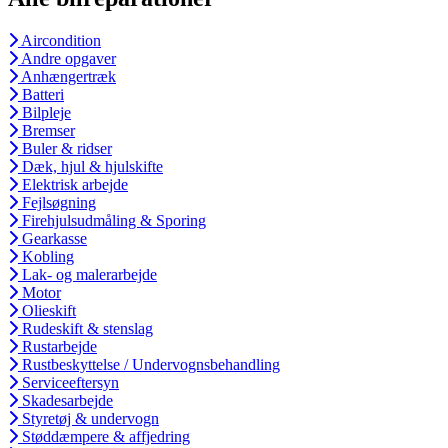
Aircondition
Andre opgaver
Anhængertræk
Batteri
Bilpleje
Bremser
Buler & ridser
Dæk, hjul & hjulskifte
Elektrisk arbejde
Fejlsøgning
Firehjulsudmåling & Sporing
Gearkasse
Kobling
Lak- og malerarbejde
Motor
Olieskift
Rudeskift & stenslag
Rustarbejde
Rustbeskyttelse / Undervognsbehandling
Serviceeftersyn
Skadesarbejde
Styretøj & undervogn
Støddæmpere & affjedring