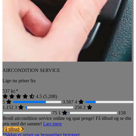
AIRCONDITION SERVICE
Lige nu priser fra
537
kr.*
4.5
(
5.208
)
5
3.567
4
1.152
3
256
2
75
1
158
Bestil aircondition service online og spar penge! Få tilbud og se din
pris med det samme!
Læs mere
Få tilbud
*Sådan er priser og besparelser beregnet