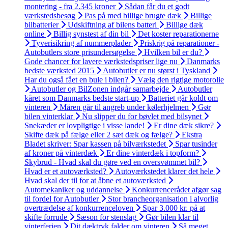
montering - fra 2.345 kroner
Sådan får du et godt
værkstedsbesøg
Pas på med billige brugte dæk
Billige
bilbatterier
Udskiftning af bilens batteri
Billige dæk
online
Billig synstest af din bil
Det koster reparationerne
Tyverisikring af nummerplader
Priskrig på reparationer -
Autobutlers store prisundersøgelse
Hvilken bil er du?
Gode chancer for lavere værkstedspriser lige nu
Danmarks
bedste værksted 2015
Autobutler er nu størst i Tyskland
Har du også fået en bule i bilen?
Vælg den rigtige motorolie
Autobutler og BilZonen indgår samarbejde
Autobutler
kåret som Danmarks bedste start-up
Batteriet går koldt om
vinteren
Måren går til angreb under kølerhjelmen
Gør
bilen vinterklar
Nu slipper du for bøvlet med bilsynet
Snekæder er lovpligtige i visse lande!
Er dine dæk sikre?
Skifte dæk på fælge eller 2 sæt dæk og fælge?
Ekstra
Bladet skriver: Spar kassen på bilværkstedet
Spar tusinder
af kroner på vinterdæk
Er dine vinterdæk i topform?
Skybrud - Hvad skal du gøre ved en oversvømmet bil?
Hvad er et autoværksted?
Autoværkstedet klarer det hele
Hvad skal der til for at åbne et autoværksted
Automekaniker og uddannelse
Konkurrencerådet afgør sag
til fordel for Autobutler
Stor brancheorganisation i alvorlig
overtrædelse af konkurrenceloven
Spar 3.000 kr. på at
skifte forrude
Sæson for stenslag
Gør bilen klar til
vinterferien
Dit dæktryk falder om vinteren
Så meget