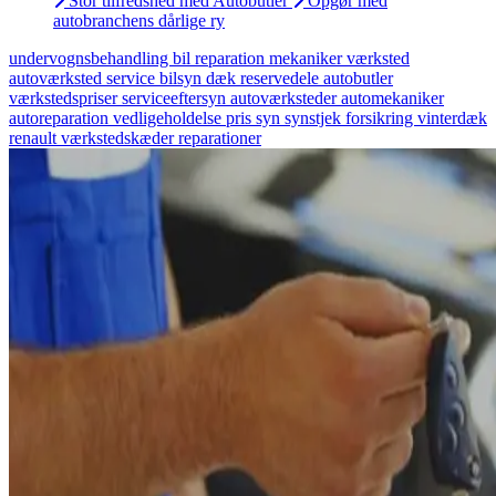
Stor tilfredshed med Autobutler
Opgør med
autobranchens dårlige ry
undervognsbehandling
bil
reparation
mekaniker
værksted
autoværksted
service
bilsyn
dæk
reservedele
autobutler
værkstedspriser
serviceeftersyn
autoværksteder
automekaniker
autoreparation
vedligeholdelse
pris
syn
synstjek
forsikring
vinterdæk
renault
værkstedskæder
reparationer