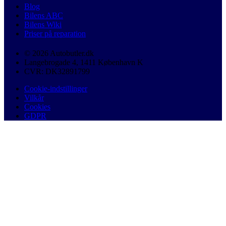
Blog
Bilens ABC
Bilens Wiki
Priser på reparation
© 2026 Autobutler.dk
Langebrogade 4, 1411 København K
CVR: DK32891799
Cookie-indstillinger
Vilkår
Cookies
GDPR