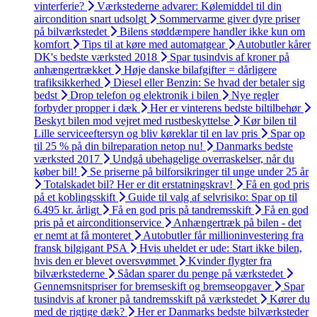
vinterferie?
Værkstederne advarer: Kølemiddel til din
aircondition snart udsolgt
Sommervarme giver dyre priser
på bilværkstedet
Bilens støddæmpere handler ikke kun om
komfort
Tips til at køre med automatgear
Autobutler kårer
DK's bedste værksted 2018
Spar tusindvis af kroner på
anhængertrækket
Høje danske bilafgifter = dårligere
trafiksikkerhed
Diesel eller Benzin: Se hvad der betaler sig
bedst
Drop telefon og elektronik i bilen
Nye regler
forbyder propper i dæk
Her er vinterens bedste biltilbehør
Beskyt bilen mod vejret med rustbeskyttelse
Kør bilen til
Lille serviceeftersyn og bliv køreklar til en lav pris
Spar op
til 25 % på din bilreparation netop nu!
Danmarks bedste
værksted 2017
Undgå ubehagelige overraskelser, når du
køber bil!
Se priserne på bilforsikringer til unge under 25 år
Totalskadet bil? Her er dit erstatningskrav!
Få en god pris
på et koblingsskift
Guide til valg af selvrisiko: Spar op til
6.495 kr. årligt
Få en god pris på tandremsskift
Få en god
pris på et airconditionservice
Anhængertræk på bilen - det
er nemt at få monteret
Autobutler får millioninvestering fra
fransk bilgigant PSA
Hvis uheldet er ude: Start ikke bilen,
hvis den er blevet oversvømmet
Kvinder flygter fra
bilværkstederne
Sådan sparer du penge på værkstedet
Gennemsnitspriser for bremseskift og bremseopgaver
Spar
tusindvis af kroner på tandremsskift på værkstedet
Kører du
med de rigtige dæk?
Her er Danmarks bedste bilværksteder