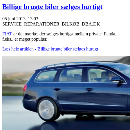
Billige brugte biler sælges hurtigt
05 juni 2013, 13:03
SERVICE
REPARATIONER
BILKØB
DBA.DK
FIAT
er det mærke, der sælges hurtigst mellem private. Panda,
f.eks., er meget populær.
Læs hele artiklen - Billige brugte biler sælges hurtigt