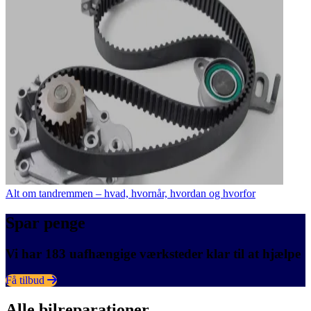
Alt om tandremmen – hvad, hvornår, hvordan og hvorfor
Spar penge
Vi har 183 uafhængige værksteder klar til at hjælpe
Få tilbud
Alle bilreparationer