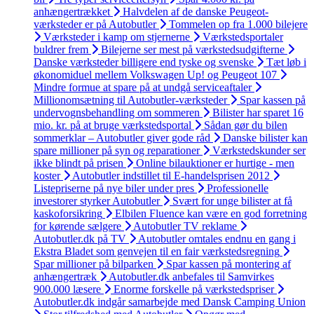
anhængertrækket
Halvdelen af de danske Peugeot-
værksteder er på Autobutler
Tommelen op fra 1.000 bilejere
Værksteder i kamp om stjernerne
Værkstedsportaler
buldrer frem
Bilejerne ser mest på værkstedsudgifterne
Danske værksteder billigere end tyske og svenske
Tæt løb i
økonomiduel mellem Volkswagen Up! og Peugeot 107
Mindre formue at spare på at undgå serviceaftaler
Millionomsætning til Autobutler-værksteder
Spar kassen på
undervognsbehandling om sommeren
Bilister har sparet 16
mio. kr. på at bruge værkstedsportal
Sådan gør du bilen
sommerklar – Autobutler giver gode råd
Danske bilister kan
spare millioner på syn og reparationer
Værkstedskunder ser
ikke blindt på prisen
Online bilauktioner er hurtige - men
koster
Autobutler indstillet til E-handelsprisen 2012
Listepriserne på nye biler under pres
Professionelle
investorer styrker Autobutler
Svært for unge bilister at få
kaskoforsikring
Elbilen Fluence kan være en god forretning
for kørende sælgere
Autobutler TV reklame
Autobutler.dk på TV
Autobutler omtales endnu en gang i
Ekstra Bladet som genvejen til en fair værkstedsregning
Spar millioner på bilparken
Spar kassen på montering af
anhængertræk
Autobutler.dk anbefales til Samvirkes
900.000 læsere
Enorme forskelle på værkstedspriser
Autobutler.dk indgår samarbejde med Dansk Camping Union