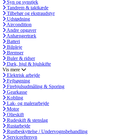
Syn og synstjek
Tandrem & taktkæde
Tilbehør og ekstraudstyr
Udstødning
Aircondition
Andre opgaver
Anhængertræk
Batteri
Bilpleje
Bremser
Buler & ridser
Dæk, hjul & hjulskifte
Vis mere
Elektrisk arbejde
Fejlsøgning
Firehjulsudmåling & Sporing
Gearkasse
Kobling
Lak- og malerarbejde
Motor
Olieskift
Rudeskift & stenslag
Rustarbejde
Rustbeskyttelse / Undervognsbehandling
Serviceeftersyn