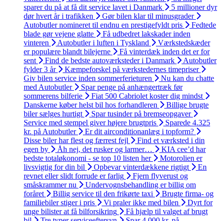
sparer du på at få dit service lavet i Danmark
5 millioner dyr
dør hvert år i trafikken
Gør bilen klar til minusgrader
Autobutler nomineret til endnu en prestigefyldt pris
Fedtede
blade gør vejene glatte
Få udbedret lakskader inden
vinteren
Autobutler i luften i Tyskland
Værkstedskæder
er populære blandt bilejerne
Få vinterdæk inden det er for
sent
Find de bedste autoværksteder i Danmark
Autobutler
fylder 3 år
Kæmpeforskel på værkstedernes timepriser
Giv bilen service inden sommerferieturen
Nu kan du chatte
med Autobutler
Spar penge på anhængertræk før
sommerens bilferie
Fiat 500 Cabriolet koster dig mindst
Danskerne køber helst bil hos forhandleren
Billige brugte
biler sælges hurtigt
Spar tusinder på bremseopgaver
Service med stempel giver højere brugtpris
Sparede 4.325
kr. på Autobutler
Er dit airconditionanlæg i topform?
Disse biler har flest og færrest fejl
Find et værksted i din
egen by
Åh nej, det rusker og larmer…
KIA cee’d har
bedste totaløkonomi - se top 10 listen her
Motorolien er
livsvigtig for din bil
Opbevar vinterdækkene rigtigt
En
revnet eller slidt forrude er farlig
Fjern flyverust og
småskrammer nu
Undervognsbehandling er billig om
foråret
Billig service til den frikørte taxi
Brugte firma- og
familiebiler stiger i pris
Vi praler ikke med bilen
Dyrt for
unge bilister at få bilforsikring
Få hjælp til valget af brugt
bil
Tre typer serviceeftersyn
Spar 4.000 kr. på