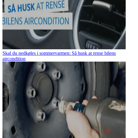
Skal du nedkøles i sommervarmen: Så husk at rense bilens
aircondition