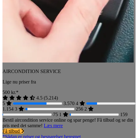
AIRCONDITION SERVICE
Lige nu priser fra
500
kr.*
4.5
(
5.214
)
5
3.570
4
1.154
3
256
2
75
1
159
Bestil aircondition service online og spar penge! Få tilbud og se din
pris med det samme!
Læs mere
Få tilbud
*Sådan er priser og besparelser beregnet