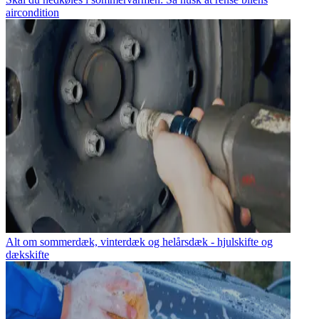
aircondition
Alt om sommerdæk, vinterdæk og helårsdæk - hjulskifte og
dækskifte