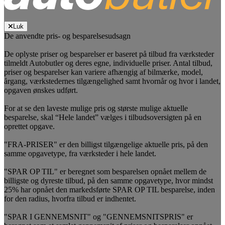
Luk
De anvendte pris- og besparelsesudsagn
De oplyste priser og besparelser er baseret på tilbud fra værksteder
tilmeldt Autobutler og deres egne, individuelle priser. Antal tilbud,
priser og besparelser kan variere afhængig af bilmærke, model,
årgang, værkstedernes tilgængelighed samt hvornår og hvor i landet,
opgaven ønskes udført.
For at se den laveste mulige pris og største mulige aktuelle
besparelse, skal “Hele landet” vælges i tilbudsoversigten på en
oprettet opgave.
"FRA-PRISER" er den billigst tilgængelige aktuelle pris, på den
samme opgavetype, fra værksteder i hele landet.
"SPAR OP TIL" er beregnet som besparelsen opnået mellem de
billigste og dyreste tilbud, på den samme opgavetype, hvor mindst
25% har opnået den markedsførte SPAR OP TIL besparelse, inden
for den radius, hvorfra tilbud er indhentet.
"SPAR I GENNEMSNIT" og "GENNEMSNITSPRIS" er