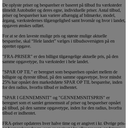
De oplyste priser og besparelser er baseret på tilbud fra værksteder
tilmeldt Autobutler og deres egne, individuelle priser. Antal tilbud,
priser og besparelser kan variere afhængig af bilmærke, model,
årgang, værkstedernes tilgængelighed samt hvornår og hvor i landet,
opgaven ønskes udført.
For at se den laveste mulige pris og største mulige aktuelle
besparelse, skal “Hele landet” vælges i tilbudsoversigten på en
oprettet opgave.
"FRA-PRISER" er den billigst tilgængelige aktuelle pris, på den
samme opgavetype, fra værksteder i hele landet.
"SPAR OP TIL" er beregnet som besparelsen opnået mellem de
billigste og dyreste tilbud, på den samme opgavetype, hvor mindst
25% har opnået den markedsførte SPAR OP TIL besparelse, inden
for den radius, hvorfra tilbud er indhentet.
"SPAR I GENNEMSNIT" og "GENNEMSNITSPRIS" er
beregnet som et samlet gennemsnit af priser og besparelser opnået
på tilbud, på den samme opgavetype, inden for den radius, hvorfra
tilbud er indhentet.
FRA-priser opdateres hver halve time og er angivet i kr. Øvrige pris-