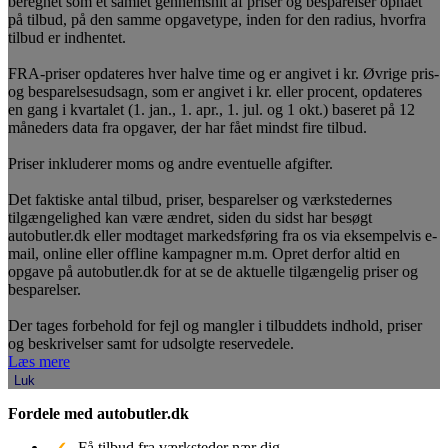
beregnet som et samlet gennemsnit af priser og besparelser opnået
på tilbud, på den samme opgavetype, inden for den radius, hvorfra
tilbud er indhentet.
FRA-priser opdateres hver halve time og er angivet i kr. Øvrige pris-
og besparelsesudsagn, som er angivet i kr. eller procent, opdateres
en gang i kvartalet (1. jan., 1. apr., 1. jul. og 1 okt.) baseret på 12
måneders data fra opgaver, der har fået mindst fire tilbud.
Priser inkluderer moms og andre eventuelle afgifter.
Det faktiske antal tilbud, priser, besparelser og værkstedernes
tilgængelighed kan være ændret, siden du sidst har besøgt
autobutler.dk eller modtaget markedsføring fra os via eksempelvis e-
mail, online eller offline kampagner m.m. Opret derfor altid en
opgave på autobutler.dk for at se de aktuelle tilgængelig priser og
besparelser.
Der tages forbehold for fejl og mangler i tilbuddets indhold, priser
og beskrivelser samt for udsolgte reservedele.
Læs mere
Luk
Fordele med autobutler.dk
Få tilbud fra værksteder nær dig