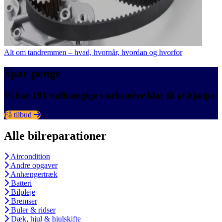
Alt om tandremmen – hvad, hvornår, hvordan og hvorfor
Spar penge
Vi har 191 uafhængige værksteder klar til at hjælpe
Få tilbud
Alle bilreparationer
Aircondition
Andre opgaver
Anhængertræk
Batteri
Bilpleje
Bremser
Buler & ridser
Dæk, hjul & hjulskifte