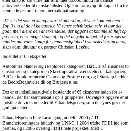
efter knap to års virke har formidlet 80.000 tilbud fra danske
autoværksteder til danske bilister. Og som for nylig fik kapital fra tre
kendte investorer til en international satsning.
»Vi ser det som et kæmpestort skulderklap, at vi er kommet med i
Top 3 i to af de ni kategorier. Vi synes selvfølgelig selv, vi gør det
godt, men alene den anerkendelse, der ligger i at komme så højt op
på listen, er vi meget stolte af, og det betyder meget, at forbrugerne
mindes om vores kamp for gennemsigtighed i værkstedsbranchen«,
siger adm. direktør og partner Christian Legêne.
Indstillet af 65 eksperter
Autobutler blander sig i kapløbet i kategorien
B2C
, altså Business to
Customer og i kategorien
Start-up
, altså iværksætteri. I kategorien
B2C er konkurrenterne Osuma og Postme.com, og i Start-up hedder
de BedreBegravelse.dk og Brugertest.nu.
Det er et indstillingsudvalg bestående af 65 eksperter inden for e-
handel, der har sammensat Top 3-grupperne. Udvalgets opgave er at
indstille de virksomheder til E-handelsprisen, som de synes gør det
godt på nettet.
E-handelsprisen blev første gang uddelt i 2000 på IT
Brancheforeningens initiativ og UNI-C. I 2004 trådte FDIH ind som
partner, og i 2006 overtog FDIH hele projektet. Med E-