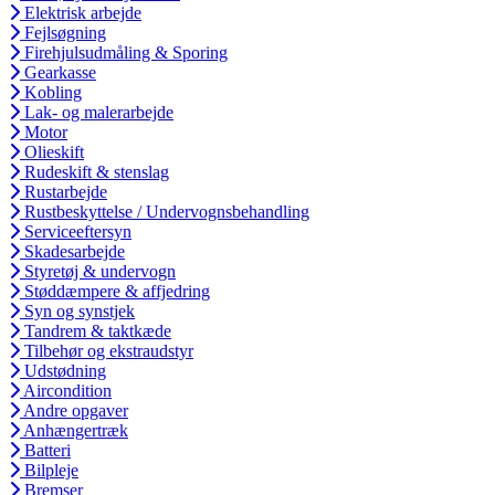
Elektrisk arbejde
Fejlsøgning
Firehjulsudmåling & Sporing
Gearkasse
Kobling
Lak- og malerarbejde
Motor
Olieskift
Rudeskift & stenslag
Rustarbejde
Rustbeskyttelse / Undervognsbehandling
Serviceeftersyn
Skadesarbejde
Styretøj & undervogn
Støddæmpere & affjedring
Syn og synstjek
Tandrem & taktkæde
Tilbehør og ekstraudstyr
Udstødning
Aircondition
Andre opgaver
Anhængertræk
Batteri
Bilpleje
Bremser