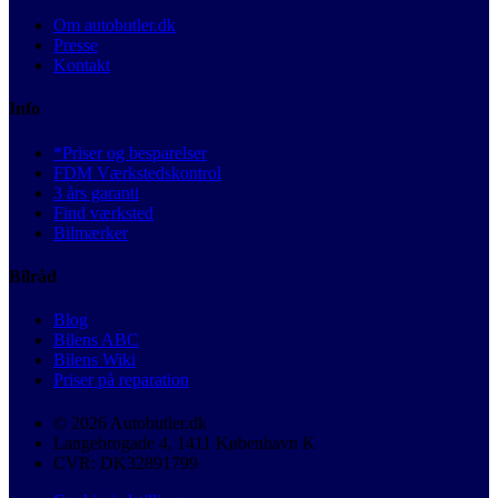
Om autobutler.dk
Presse
Kontakt
Info
*Priser og besparelser
FDM Værkstedskontrol
3 års garanti
Find værksted
Bilmærker
Bilråd
Blog
Bilens ABC
Bilens Wiki
Priser på reparation
© 2026 Autobutler.dk
Langebrogade 4, 1411 København K
CVR: DK32891799