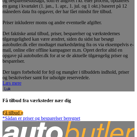
og besparelsesudsagn, som er angivet i kr. eller procent, opdateres
en gang i kvartalet (1. jan., 1. apr., 1. jul. og 1 okt.) baseret på 12
måneders data fra opgaver, der har fået mindst fire tilbud.
Priser inkluderer moms og andre eventuelle afgifter.
Det faktiske antal tilbud, priser, besparelser og værkstedernes
tilgængelighed kan være ændret, siden du sidst har besøgt
autobutler.dk eller modtaget markedsføring fra os via eksempelvis e-
mail, online eller offline kampagner m.m. Opret derfor altid en
opgave på autobutler.dk for at se de aktuelle tilgængelig priser og
besparelser.
Der tages forbehold for fejl og mangler i tilbuddets indhold, priser
og beskrivelser samt for udsolgte reservedele.
Læs mere
Luk
Få tilbud fra værksteder nær dig
Få tilbud »
*Sådan er priser og besparelser beregnet