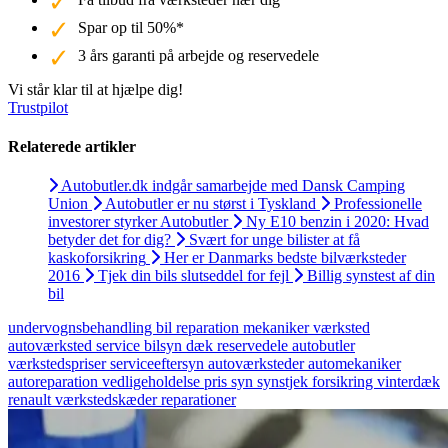
Spar op til 50%*
3 års garanti på arbejde og reservedele
Vi står klar til at hjælpe dig!
Trustpilot
Relaterede artikler
Autobutler.dk indgår samarbejde med Dansk Camping
Union
Autobutler er nu størst i Tyskland
Professionelle
investorer styrker Autobutler
Ny E10 benzin i 2020: Hvad
betyder det for dig?
Svært for unge bilister at få
kaskoforsikring
Her er Danmarks bedste bilværksteder
2016
Tjek din bils slutseddel for fejl
Billig synstest af din
bil
undervognsbehandling
bil
reparation
mekaniker
værksted
autoværksted
service
bilsyn
dæk
reservedele
autobutler
værkstedspriser
serviceeftersyn
autoværksteder
automekaniker
autoreparation
vedligeholdelse
pris
syn
synstjek
forsikring
vinterdæk
renault
værkstedskæder
reparationer