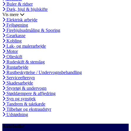
Buler & ridser
Dæk, hjul & hjulskifte
Vis mere
Elektrisk arbejde
Fejlsøgning
Firehjulsudmåling & Sporing
Gearkasse
Kobling
Lak- og malerarbejde
Motor
Olieskift
Rudeskift & stenslag
Rustarbejde
Rustbeskyttelse / Undervognsbehandling
Serviceeftersyn
Skadesarbejde
Styretøj & undervogn
Støddæmpere & affjedring
Syn og synstjek
Tandrem & taktkæde
Tilbehør og ekstraudstyr
Udstødning
Autobutler