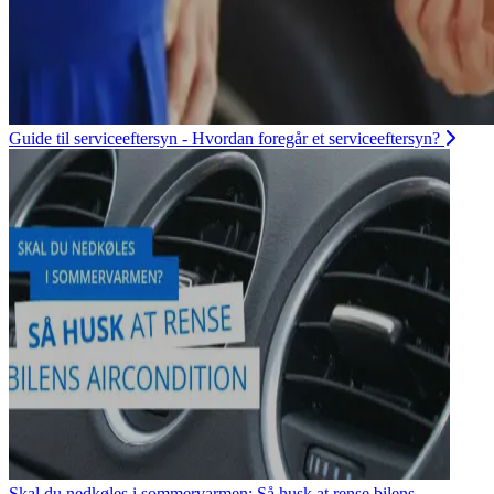
Guide til serviceeftersyn - Hvordan foregår et serviceeftersyn?
Skal du nedkøles i sommervarmen: Så husk at rense bilens