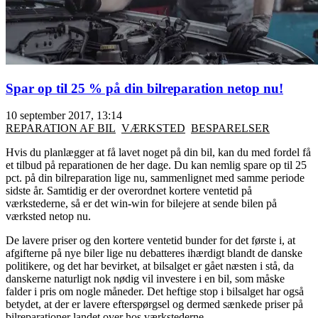
Spar op til 25 % på din bilreparation netop nu!
10 september 2017, 13:14
REPARATION AF BIL
VÆRKSTED
BESPARELSER
Hvis du planlægger at få lavet noget på din bil, kan du med fordel få
et tilbud på reparationen de her dage. Du kan nemlig spare op til 25
pct. på din bilreparation lige nu, sammenlignet med samme periode
sidste år. Samtidig er der overordnet kortere ventetid på
værkstederne, så er det win-win for bilejere at sende bilen på
værksted netop nu.
De lavere priser og den kortere ventetid bunder for det første i, at
afgifterne på nye biler lige nu debatteres ihærdigt blandt de danske
politikere, og det har bevirket, at bilsalget er gået næsten i stå, da
danskerne naturligt nok nødig vil investere i en bil, som måske
falder i pris om nogle måneder. Det heftige stop i bilsalget har også
betydet, at der er lavere efterspørgsel og dermed sænkede priser på
bilreparationer landet over hos værkstederne.