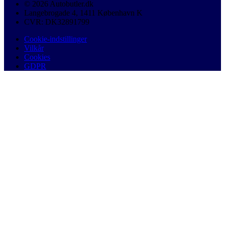
© 2026 Autobutler.dk
Langebrogade 4, 1411 København K
CVR: DK32891799
Cookie-indstillinger
Vilkår
Cookies
GDPR