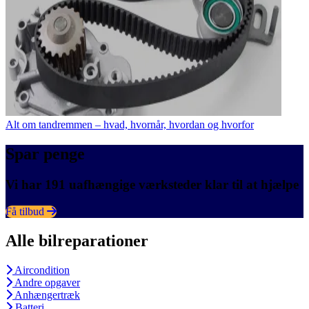
Alt om tandremmen – hvad, hvornår, hvordan og hvorfor
Spar penge
Vi har 191 uafhængige værksteder klar til at hjælpe
Få tilbud
Alle bilreparationer
Aircondition
Andre opgaver
Anhængertræk
Batteri