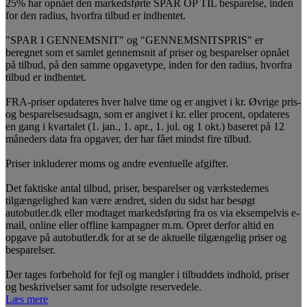
25% har opnået den markedsførte SPAR OP TIL besparelse, inden
for den radius, hvorfra tilbud er indhentet.
"SPAR I GENNEMSNIT" og "GENNEMSNITSPRIS" er
beregnet som et samlet gennemsnit af priser og besparelser opnået
på tilbud, på den samme opgavetype, inden for den radius, hvorfra
tilbud er indhentet.
FRA-priser opdateres hver halve time og er angivet i kr. Øvrige pris-
og besparelsesudsagn, som er angivet i kr. eller procent, opdateres
en gang i kvartalet (1. jan., 1. apr., 1. jul. og 1 okt.) baseret på 12
måneders data fra opgaver, der har fået mindst fire tilbud.
Priser inkluderer moms og andre eventuelle afgifter.
Det faktiske antal tilbud, priser, besparelser og værkstedernes
tilgængelighed kan være ændret, siden du sidst har besøgt
autobutler.dk eller modtaget markedsføring fra os via eksempelvis e-
mail, online eller offline kampagner m.m. Opret derfor altid en
opgave på autobutler.dk for at se de aktuelle tilgængelig priser og
besparelser.
Der tages forbehold for fejl og mangler i tilbuddets indhold, priser
og beskrivelser samt for udsolgte reservedele.
Læs mere