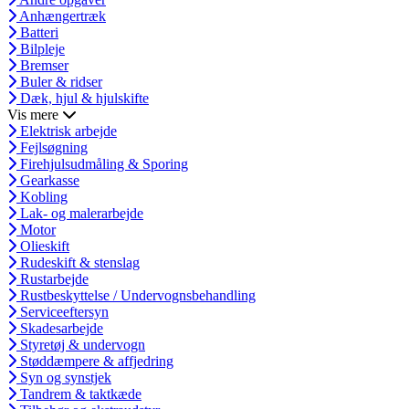
Anhængertræk
Batteri
Bilpleje
Bremser
Buler & ridser
Dæk, hjul & hjulskifte
Vis mere
Elektrisk arbejde
Fejlsøgning
Firehjulsudmåling & Sporing
Gearkasse
Kobling
Lak- og malerarbejde
Motor
Olieskift
Rudeskift & stenslag
Rustarbejde
Rustbeskyttelse / Undervognsbehandling
Serviceeftersyn
Skadesarbejde
Styretøj & undervogn
Støddæmpere & affjedring
Syn og synstjek
Tandrem & taktkæde