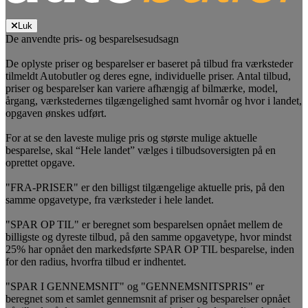
Luk
De anvendte pris- og besparelsesudsagn
De oplyste priser og besparelser er baseret på tilbud fra værksteder
tilmeldt Autobutler og deres egne, individuelle priser. Antal tilbud,
priser og besparelser kan variere afhængig af bilmærke, model,
årgang, værkstedernes tilgængelighed samt hvornår og hvor i landet,
opgaven ønskes udført.
For at se den laveste mulige pris og største mulige aktuelle
besparelse, skal “Hele landet” vælges i tilbudsoversigten på en
oprettet opgave.
"FRA-PRISER" er den billigst tilgængelige aktuelle pris, på den
samme opgavetype, fra værksteder i hele landet.
"SPAR OP TIL" er beregnet som besparelsen opnået mellem de
billigste og dyreste tilbud, på den samme opgavetype, hvor mindst
25% har opnået den markedsførte SPAR OP TIL besparelse, inden
for den radius, hvorfra tilbud er indhentet.
"SPAR I GENNEMSNIT" og "GENNEMSNITSPRIS" er
beregnet som et samlet gennemsnit af priser og besparelser opnået