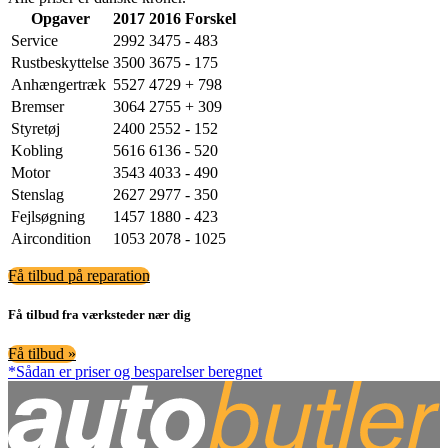
Opgaver
2017
2016
Forskel
Service
2992
3475
- 483
Rustbeskyttelse
3500
3675
- 175
Anhængertræk
5527
4729
+ 798
Bremser
3064
2755
+ 309
Styretøj
2400
2552
- 152
Kobling
5616
6136
- 520
Motor
3543
4033
- 490
Stenslag
2627
2977
- 350
Fejlsøgning
1457
1880
- 423
Aircondition
1053
2078
- 1025
Få tilbud på reparation
Få tilbud fra værksteder nær dig
Få tilbud »
*Sådan er priser og besparelser beregnet