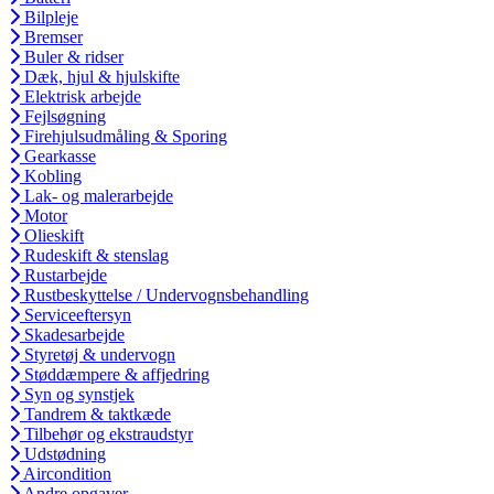
Bilpleje
Bremser
Buler & ridser
Dæk, hjul & hjulskifte
Elektrisk arbejde
Fejlsøgning
Firehjulsudmåling & Sporing
Gearkasse
Kobling
Lak- og malerarbejde
Motor
Olieskift
Rudeskift & stenslag
Rustarbejde
Rustbeskyttelse / Undervognsbehandling
Serviceeftersyn
Skadesarbejde
Styretøj & undervogn
Støddæmpere & affjedring
Syn og synstjek
Tandrem & taktkæde
Tilbehør og ekstraudstyr
Udstødning
Aircondition
Andre opgaver