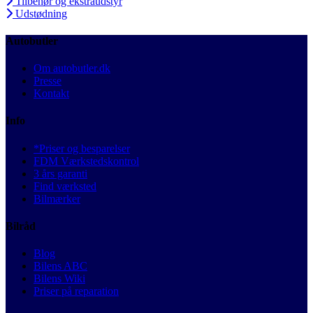
Tilbehør og ekstraudstyr
Udstødning
Autobutler
Om autobutler.dk
Presse
Kontakt
Info
*Priser og besparelser
FDM Værkstedskontrol
3 års garanti
Find værksted
Bilmærker
Bilråd
Blog
Bilens ABC
Bilens Wiki
Priser på reparation