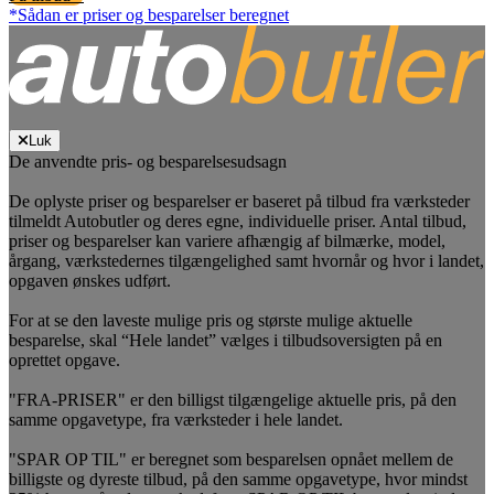
*Sådan er priser og besparelser beregnet
Luk
De anvendte pris- og besparelsesudsagn
De oplyste priser og besparelser er baseret på tilbud fra værksteder
tilmeldt Autobutler og deres egne, individuelle priser. Antal tilbud,
priser og besparelser kan variere afhængig af bilmærke, model,
årgang, værkstedernes tilgængelighed samt hvornår og hvor i landet,
opgaven ønskes udført.
For at se den laveste mulige pris og største mulige aktuelle
besparelse, skal “Hele landet” vælges i tilbudsoversigten på en
oprettet opgave.
"FRA-PRISER" er den billigst tilgængelige aktuelle pris, på den
samme opgavetype, fra værksteder i hele landet.
"SPAR OP TIL" er beregnet som besparelsen opnået mellem de
billigste og dyreste tilbud, på den samme opgavetype, hvor mindst