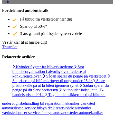
Luk
Fordele med autobutler.dk
Få tilbud fra værksteder nær dig
Spar op til 50%*
3 års garanti på arbejde og reservedele
Vi står klar til at hjælpe dig!
Trustpilot
Relaterede artikler
Kvinder flygter fra bilværkstederne
Stor
brancheorganisation i alvorlig overtrædelse af
konkurrenceloven
Sådan sparer du penge på værkstedet
Se priserne på bilforsikringer til unge under 25 år
Store
prisforskelle på at få bilen igennem synet
Sådan sparer du
penge på dit Serviceeftersyn
Autobutler indstillet til E-
handelsprisen 2012
Tag hunden sikkert med på bilturen
undervognsbehandling
bil
reparation
mekaniker
værksted
autoværksted
service
bilsyn
dæk
reservedele
autobutler
værkstedspriser
serviceeftersyn
autoværksteder
automekaniker