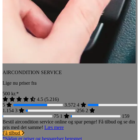
AIRCONDITION SERVICE
Lige nu priser fra
500
kr.*
4.5
(
5.216
)
5
3.572
4
1.154
3
256
2
75
1
159
Bestil aircondition service online og spar penge! Få tilbud og se din
pris med det samme!
Læs mere
Få tilbud
*Sådan er priser og besparelser beregnet