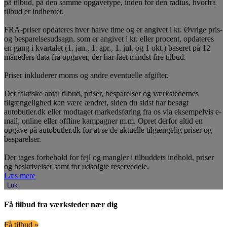
på tilbud, på den samme opgavetype, inden for den radius, hvorfra
tilbud er indhentet.
FRA-priser opdateres hver halve time og er angivet i kr. Øvrige pris-
og besparelsesudsagn, som er angivet i kr. eller procent, opdateres
en gang i kvartalet (1. jan., 1. apr., 1. jul. og 1 okt.) baseret på 12
måneders data fra opgaver, der har fået mindst fire tilbud.
Priser inkluderer moms og andre eventuelle afgifter.
Det faktiske antal tilbud, priser, besparelser og værkstedernes
tilgængelighed kan være ændret, siden du sidst har besøgt
autobutler.dk eller modtaget markedsføring fra os via eksempelvis e-
mail, online eller offline kampagner m.m. Opret derfor altid en
opgave på autobutler.dk for at se de aktuelle tilgængelig priser og
besparelser.
Der tages forbehold for fejl og mangler i tilbuddets indhold, priser
og beskrivelser samt for udsolgte reservedele.
Læs mere
Luk
Få tilbud fra værksteder nær dig
Få tilbud »