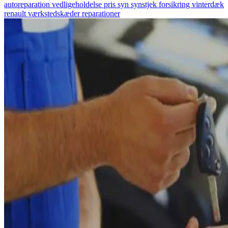
autoreparation
vedligeholdelse
pris
syn
synstjek
forsikring
vinterdæk
renault
værkstedskæder
reparationer