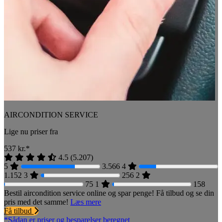
AIRCONDITION SERVICE
Lige nu priser fra
537
kr.*
4.5
(
5.207
)
5
3.566
4
1.152
3
256
2
75
1
158
Bestil aircondition service online og spar penge! Få tilbud og se din
pris med det samme!
Læs mere
Få tilbud
*Sådan er priser og besparelser beregnet