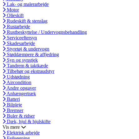
Lak- og malerarbejde
Motor
Olieskift
Rudeskift & stenslag
Rustarbejde
Rustbeskyttelse / Undervognsbehandling
Serviceeftersyn
Skadesarbejde
Styretøj & undervogn
Støddæmpere & affjedring
Syn og synstjek
Tandrem & taktkæde
Tilbehør og ekstraudstyr
Udstødning
Aircondition
Andre opgaver
Anhængertræk
Batteri
Bilpleje
Bremser
Buler & ridser
Dæk, hjul & hjulskifte
Vis mere
Elektrisk arbejde
Fejlsøgning