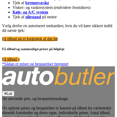
Tjek af
bremsevæske
Visker- og vaskersystem (endvidere frostsikres)
Køle- og A/C system
Tjek af
oliestand
på motor
Vælg derfor en autoriseret mekaniker, hvis du vil køre sikkert indtil
dit næste tjek:
Få tilbud på et forårstjek af din bil
Få tilbud og sammenlign priser på bilpleje
Få tilbud »
*Sådan er priser og besparelser beregnet
Luk
De anvendte pris- og besparelsesudsagn
De oplyste priser og besparelser er baseret på tilbud fra værksteder
tilmeldt Autobutler og deres egne, individuelle priser. Antal tilbud,