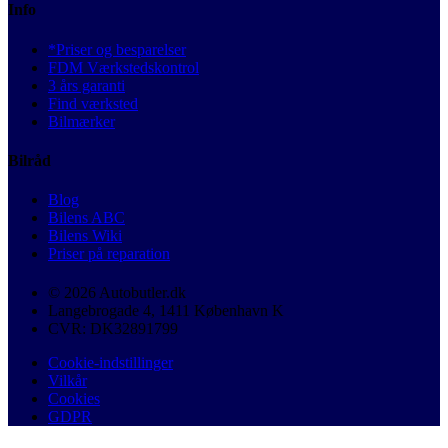
Info
*Priser og besparelser
FDM Værkstedskontrol
3 års garanti
Find værksted
Bilmærker
Bilråd
Blog
Bilens ABC
Bilens Wiki
Priser på reparation
© 2026 Autobutler.dk
Langebrogade 4, 1411 København K
CVR: DK32891799
Cookie-indstillinger
Vilkår
Cookies
GDPR