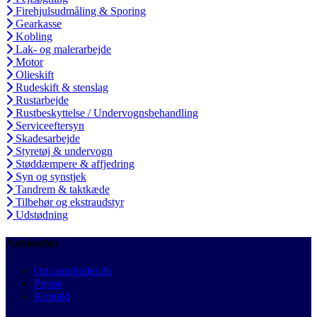
Firehjulsudmåling & Sporing
Gearkasse
Kobling
Lak- og malerarbejde
Motor
Olieskift
Rudeskift & stenslag
Rustarbejde
Rustbeskyttelse / Undervognsbehandling
Serviceeftersyn
Skadesarbejde
Styretøj & undervogn
Støddæmpere & affjedring
Syn og synstjek
Tandrem & taktkæde
Tilbehør og ekstraudstyr
Udstødning
Autobutler
Om autobutler.dk
Presse
Kontakt