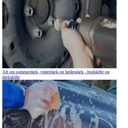
Alt om sommerdæk, vinterdæk og helårsdæk - hjulskifte og
dækskifte