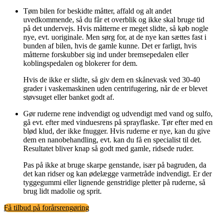
Tøm bilen for beskidte måtter, affald og alt andet
uvedkommende, så du får et overblik og ikke skal bruge tid
på det undervejs. Hvis måtterne er meget slidte, så køb nogle
nye, evt. uoriginale. Men sørg for, at de nye kan sættes fast i
bunden af bilen, hvis de gamle kunne. Det er farligt, hvis
måtterne forskubber sig ind under bremsepedalen eller
koblingspedalen og blokerer for dem.
Hvis de ikke er slidte, så giv dem en skånevask ved 30-40
grader i vaskemaskinen uden centrifugering, når de er blevet
støvsuget eller banket godt af.
Gør ruderne rene indvendigt og udvendigt med vand og sulfo,
gå evt. efter med vinduesrens på sprayflaske. Tør efter med en
blød klud, der ikke fnugger. Hvis ruderne er nye, kan du give
dem en nanobehandling, evt. kan du få en specialist til det.
Resultatet bliver knap så godt med gamle, ridsede ruder.
Pas på ikke at bruge skarpe genstande, især på bagruden, da
det kan ridser og kan ødelægge varmetråde indvendigt. Er der
tyggegummi eller lignende genstridige pletter på ruderne, så
brug lidt madolie og sprit.
Få tilbud på forårsrengøring