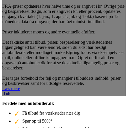
FRA-priser opdateres hver halve time og er angivet i kr. Øvrige pris-
og besparelsesudsagn, som er angivet i kr. eller procent, opdateres
en gang i kvartalet (1. jan., 1. apr., 1. jul. og 1 okt.) baseret på 12
måneders data fra opgaver, der har fået mindst fire tilbud.
Priser inkluderer moms og andre eventuelle afgifter.
Det faktiske antal tilbud, priser, besparelser og værkstedernes
tilgængelighed kan være ændret, siden du sidst har besøgt
autobutler.dk eller modtaget markedsføring fra os via eksempelvis e-
mail, online eller offline kampagner m.m. Opret derfor altid en
opgave på autobutler.dk for at se de aktuelle tilgængelig priser og
besparelser.
Der tages forbehold for fejl og mangler i tilbuddets indhold, priser
og beskrivelser samt for udsolgte reservedele.
Læs mere
Luk
Fordele med autobutler.dk
Få tilbud fra værksteder nær dig
Spar op til 50%*