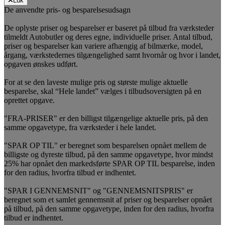
Luk
De anvendte pris- og besparelsesudsagn
De oplyste priser og besparelser er baseret på tilbud fra værksteder
tilmeldt Autobutler og deres egne, individuelle priser. Antal tilbud,
priser og besparelser kan variere afhængig af bilmærke, model,
årgang, værkstedernes tilgængelighed samt hvornår og hvor i landet,
opgaven ønskes udført.
For at se den laveste mulige pris og største mulige aktuelle
besparelse, skal “Hele landet” vælges i tilbudsoversigten på en
oprettet opgave.
"FRA-PRISER" er den billigst tilgængelige aktuelle pris, på den
samme opgavetype, fra værksteder i hele landet.
"SPAR OP TIL" er beregnet som besparelsen opnået mellem de
billigste og dyreste tilbud, på den samme opgavetype, hvor mindst
25% har opnået den markedsførte SPAR OP TIL besparelse, inden
for den radius, hvorfra tilbud er indhentet.
"SPAR I GENNEMSNIT" og "GENNEMSNITSPRIS" er
beregnet som et samlet gennemsnit af priser og besparelser opnået
på tilbud, på den samme opgavetype, inden for den radius, hvorfra
tilbud er indhentet.