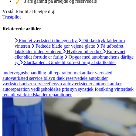
3 års garanti på arbejde og reservedele
Vi står klar til at hjælpe dig!
Trustpilot
Relaterede artikler
Find et værksted i din egen by
Dit dæktryk falder om
vinteren
Fedtede blade gør vejene glatte
Få udbedret
lakskader inden vinteren
Hvilken bil er du?
En revnet
eller slidt forrude er farlig
Opgør med autobranchens dårlige
ry
Startkabler - Guide til korrekt brug af startkabler
undervognsbehandling
bil
reparation
mekaniker
værksted
autoværksted
service
bilsyn
dæk
reservedele
autobutler
værkstedspriser
serviceeftersyn
autoværksteder
automekaniker
autoreparation
vedligeholdelse
pris
syn
synstjek
forsikring
vinterdæk
renault
værkstedskæder
reparationer