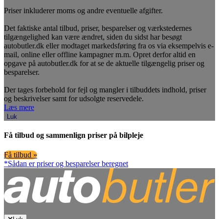
Priser inkluderer moms og andre eventuelle afgifter.
Det faktiske antal tilbud, priser, besparelser og værkstedernes
tilgængelighed kan være ændret, siden du sidst har besøgt
autobutler.dk eller modtaget markedsføring fra os via eksempelvis e-
mail, online eller offline kampagner m.m. Opret derfor altid en
opgave på autobutler.dk for at se de aktuelle tilgængelig priser og
besparelser.
Der tages forbehold for fejl og mangler i tilbuddets indhold, priser
og beskrivelser samt for udsolgte reservedele.
Læs mere
Luk
Få tilbud og sammenlign priser på bilpleje
Få tilbud »
*Sådan er priser og besparelser beregnet