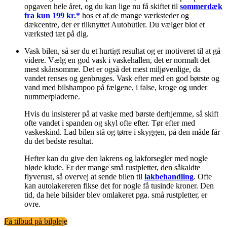
opgaven hele året, og du kan lige nu få skiftet til
sommerdæk
fra kun 199 kr.*
hos et af de mange værksteder og
dækcentre, der er tilknyttet Autobutler. Du vælger blot et
værksted tæt på dig.
Vask bilen, så ser du et hurtigt resultat og er motiveret til at gå
videre. Vælg en god vask i vaskehallen, det er normalt det
mest skånsomme. Det er også det mest miljøvenlige, da
vandet renses og genbruges. Vask efter med en god børste og
vand med bilshampoo på fælgene, i false, kroge og under
nummerpladerne.
Hvis du insisterer på at vaske med børste derhjemme, så skift
ofte vandet i spanden og skyl ofte efter. Tør efter med
vaskeskind. Lad bilen stå og tørre i skyggen, på den måde får
du det bedste resultat.
Hefter kan du give den lakrens og lakforsegler med nogle
bløde klude. Er der mange små rustpletter, den såkaldte
flyverust, så overvej at sende bilen til
lakbehandling
. Ofte
kan autolakereren fikse det for nogle få tusinde kroner. Den
tid, da hele bilsider blev omlakeret pga. små rustpletter, er
ovre.
Få tilbud på bilpleje