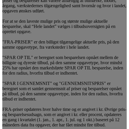
priser og besparelser kan variere afhængig af bilmærke, model,
årgang, værkstedernes tilgængelighed samt hvornår og hvor i landet,
opgaven ønskes udført.
For at se den laveste mulige pris og største mulige aktuelle
besparelse, skal “Hele landet” vælges i tilbudsoversigten på en
oprettet opgave.
"FRA-PRISER" er den billigst tilgængelige aktuelle pris, på den
samme opgavetype, fra værksteder i hele landet.
"SPAR OP TIL" er beregnet som besparelsen opnået mellem de
billigste og dyreste tilbud, på den samme opgavetype, hvor mindst
25% har opnået den markedsførte SPAR OP TIL besparelse, inden
for den radius, hvorfra tilbud er indhentet.
"SPAR I GENNEMSNIT" og "GENNEMSNITSPRIS" er
beregnet som et samlet gennemsnit af priser og besparelser opnået
på tilbud, på den samme opgavetype, inden for den radius, hvorfra
tilbud er indhentet.
FRA-priser opdateres hver halve time og er angivet i kr. Øvrige pris-
og besparelsesudsagn, som er angivet i kr. eller procent, opdateres
en gang i kvartalet (1. jan., 1. apr., 1. jul. og 1 okt.) baseret på 12
måneders data fra opgaver, der har fået mindst fire tilbud.