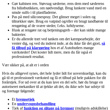
Gør kabinen ren. Støvsug sæderne, rens dem med sæderens
fra bilistbutikken, om nødvendigt. Brug lunkent vand med en
smule sulfo i til plastfladerne.
Pas på med siliconespray. Det glinser meget i solen og
tiltrækker støv. Brug en vatpind og/eller en brugt tandbørste til
rengøring af de svære steder, f.eks. luftdyserne.
Husk at rengøre rat og betjeningsgreb – der kan sidde mange
bakterier.
Er du allerede træt ved tanken om det kæmpearbejde, der
venter dig, og ved du inderst inde, at du ikke får det gjort,
så
få tilbud på klargøring
hos et af Autobutlers mange
værksteder! Det koster lidt mere, men du får også et
professionelt resultat.
Vær sikker på, at alt er i orden
Hvis du alligevel synes, det hele lyder lidt for uoverskueligt, kan du
gå til et professionelt værksted og få et tilbud på hele pakken for dit
forårstjek. For ud over at du kan lave en del selv, bør du bruge en
autoriseret mekaniker til at tjekke alt det, du ikke selv har udstyr til
og foretage følgende:
Et
bremsetjek
En
undervognsbehandling
Tjek af
funktion og slitage på bremser
(muligvis adskillelse)