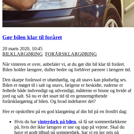
Gør bilen klar til foråret
20 marts 2020, 10:45
BILKLARGØRING
FORÅRSKLARGØRING
Når vinteren er ovre, anbefaler vi, at du gør din bil klar til foråret.
Bilen holder længere, dufter bedre og forbliver pænere i længere tid.
Den skarpe forårssol er ubønhørlig, og alt snavs kan pludselig ses.
Bilen er møget til i salt og snavs, fælgene er beskidte, ruderne er
fedtede både indvendigt og udvendigt, måtterne er brune og hvide af
jord og salt. Så nu er det snart tid til en gennemgribende
forårsklargøring af bilen. Og hvad indebærer det?
Her er opskriften på en god klargøring af din bil på en frostfri dag:
Hvis du har
vinterdæk på bilen
, så få sat sommerdækkene
på, hvis der ikke længere er sne og sjap på vejene. Skal du
have et godt tilbud på sommerdæk, har vi en lav pris på