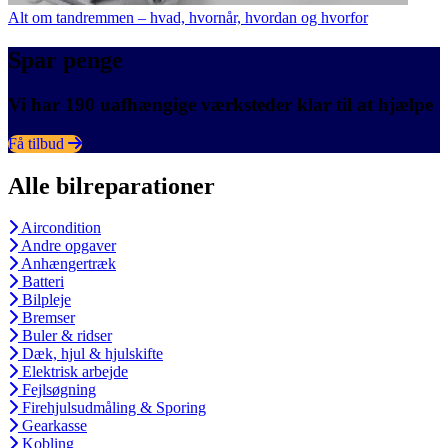
Alt om tandremmen – hvad, hvornår, hvordan og hvorfor
Spar penge
Vi har 190 uafhængige værksteder klar til at hjælpe
Få tilbud
Alle bilreparationer
Aircondition
Andre opgaver
Anhængertræk
Batteri
Bilpleje
Bremser
Buler & ridser
Dæk, hjul & hjulskifte
Elektrisk arbejde
Fejlsøgning
Firehjulsudmåling & Sporing
Gearkasse
Kobling