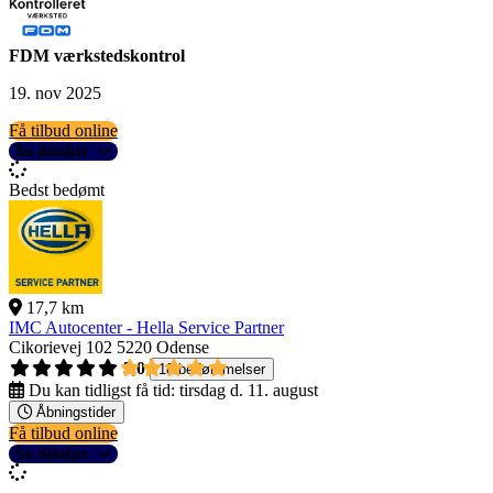
FDM værkstedskontrol
19. nov 2025
Få tilbud online
Se detaljer
Bedst bedømt
17,7 km
IMC Autocenter - Hella Service Partner
Cikorievej 102
5220 Odense
5,0
18 bedømmelser
Du kan tidligst få tid:
tirsdag d. 11. august
Åbningstider
Få tilbud online
Se detaljer