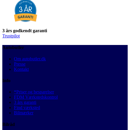
3 års godkendt garanti
Trustpilot
Autobutler
Om autobutler.dk
Presse
Kontakt
Info
*Priser og besparelser
FDM Værkstedskontrol
3 års garanti
Find værksted
Bilmærker
Bilråd