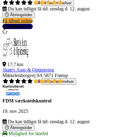
4,8
4 bedømmelser
Du kan tidligst få tid:
onsdag d. 12. august
Åbningstider
Få tilbud online
Se detaljer
17,7 km
Skøtt's Auto & Optimering
Mikkelenborgvej 9A
5871 Frørup
4,8
95 bedømmelser
FDM værkstedskontrol
19. nov 2025
Du kan tidligst få tid:
onsdag d. 12. august
Åbningstider
Mulighed for lånebil