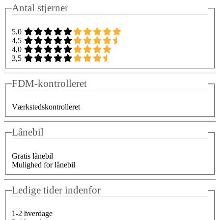
Antal stjerner
5,0
4,5
4,0
3,5
FDM-kontrolleret
Værkstedskontrolleret
Lånebil
Gratis lånebil
Mulighed for lånebil
Ledige tider indenfor
1-2 hverdage