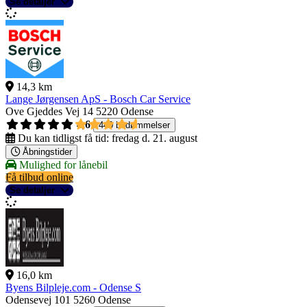
Se detaljer
14,3 km
Lange Jørgensen ApS - Bosch Car Service
Ove Gjeddes Vej 14
5220 Odense
4,6
440 bedømmelser
Du kan tidligst få tid:
fredag d. 21. august
Åbningstider
Mulighed for lånebil
Få tilbud online
Se detaljer
16,0 km
Byens Bilpleje.com - Odense S
Odensevej 101
5260 Odense