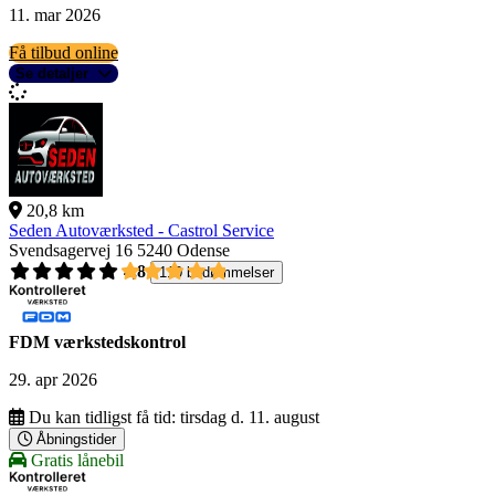
11. mar 2026
Få tilbud online
Se detaljer
20,8 km
Seden Autoværksted - Castrol Service
Svendsagervej 16
5240 Odense
4,8
110 bedømmelser
FDM værkstedskontrol
29. apr 2026
Du kan tidligst få tid:
tirsdag d. 11. august
Åbningstider
Gratis lånebil