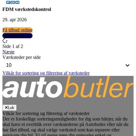
FDM værkstedskontrol
29. apr 2026
Få tilbud online
Se detaljer
Side 1 af 2
Næste
Værksteder per side
Vilkår for sortering og filtrering af værksteder
Luk
Vilkår for sortering og filtrering af værksteder
Der er forskellige sorteringsmuligheder for dig som bilejer, når du
skal have et overblik over værkstederne på Autobutler eller når du
har fået tilbud, og skal vælge værksted som kan reparere eller
servicere din bil. Vi vil gerne gøre din oplevelse enkel og