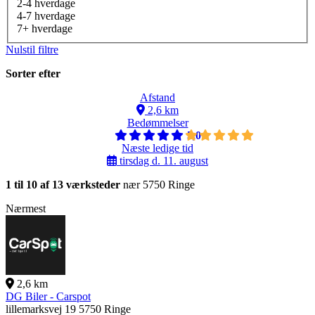
2-4 hverdage
4-7 hverdage
7+ hverdage
Nulstil filtre
Sorter efter
Afstand
2,6 km
Bedømmelser
5,0
Næste ledige tid
tirsdag d. 11. august
1 til 10 af 13 værksteder
nær 5750 Ringe
Nærmest
2,6 km
DG Biler - Carspot
lillemarksvej 19
5750 Ringe