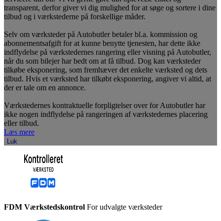
transparent, derfor giver vi dig mulighed for at søge og sortere i dine
tilbud og i værkstederne på forskellige måder.
Selv om værksteder på Autobutler betaler bl.a. kommission og
abonnementsafgift for at kunne benytte tjenesten, har dette ikke
indflydelse på værkstedernes rangering eller visning på Autobutler,
når du som bilejer har bedt om at få tilbud. Dog kan værksteder
tilkøbe eksponering, som fremhæver det enkelte værksted og dets
tilbud. Hvis et værksted har tilkøbt eksponering, angiver vi altid, at
der er tale om en annonce.
Værkstedernes kontraktuelle forpligtelser over for Autobutler har
ikke nogen indflydelse på rangeringen af værkstedernes placering
eller tilbud.
Læs mere
Luk
FDM Værkstedskontrol
For udvalgte værksteder