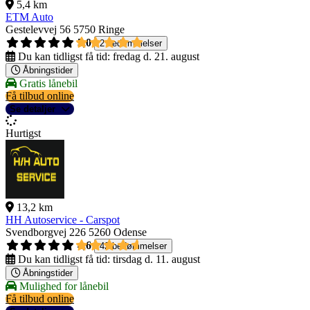
5,4 km
ETM Auto
Gestelevvej 56
5750 Ringe
5,0
2 bedømmelser
Du kan tidligst få tid:
fredag d. 21. august
Åbningstider
Gratis lånebil
Få tilbud online
Se detaljer
Hurtigst
13,2 km
HH Autoservice - Carspot
Svendborgvej 226
5260 Odense
4,6
42 bedømmelser
Du kan tidligst få tid:
tirsdag d. 11. august
Åbningstider
Mulighed for lånebil
Få tilbud online