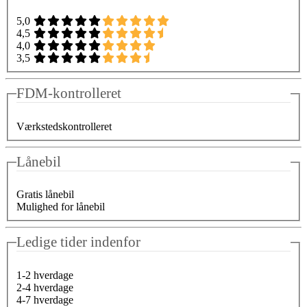
5,0
4,5
4,0
3,5
FDM-kontrolleret
Værkstedskontrolleret
Lånebil
Gratis lånebil
Mulighed for lånebil
Ledige tider indenfor
1-2 hverdage
2-4 hverdage
4-7 hverdage