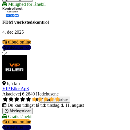
Mulighed for lånebil
FDM værkstedskontrol
4. dec 2025
Få tilbud online
Se detaljer
6,5 km
VIP Biler ApS
Akacievej 6
2640 Hedehusene
5,0
1 bedømmelser
Du kan tidligst få tid:
tirsdag d. 11. august
Åbningstider
Gratis lånebil
Få tilbud online
Se detaljer