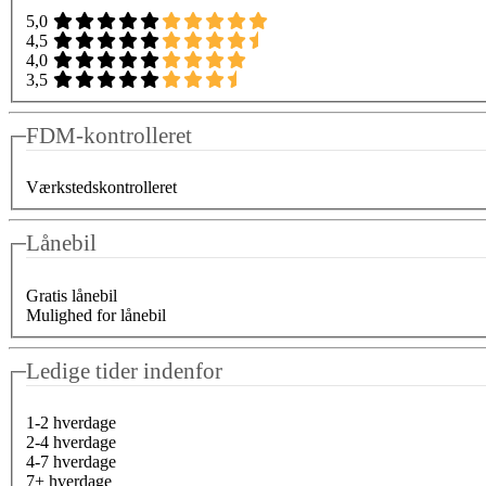
5,0
4,5
4,0
3,5
FDM-kontrolleret
Værkstedskontrolleret
Lånebil
Gratis lånebil
Mulighed for lånebil
Ledige tider indenfor
1-2 hverdage
2-4 hverdage
4-7 hverdage
7+ hverdage