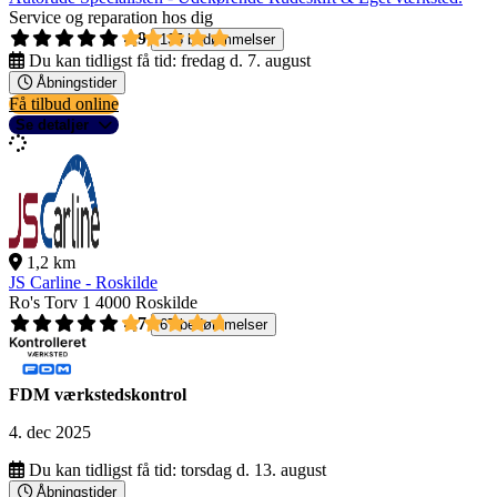
Service og reparation hos dig
4,9
135 bedømmelser
Du kan tidligst få tid:
fredag d. 7. august
Åbningstider
Få tilbud online
Se detaljer
1,2 km
JS Carline - Roskilde
Ro's Torv 1
4000 Roskilde
4,7
67 bedømmelser
FDM værkstedskontrol
4. dec 2025
Du kan tidligst få tid:
torsdag d. 13. august
Åbningstider