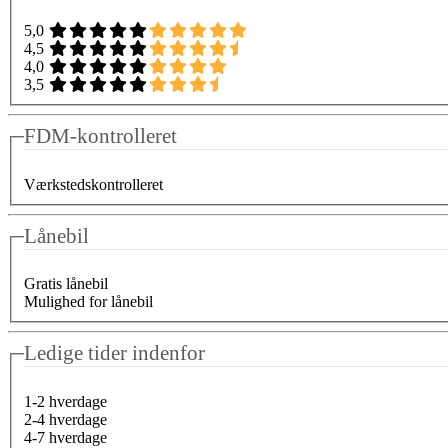
5,0
4,5
4,0
3,5
FDM-kontrolleret
Værkstedskontrolleret
Lånebil
Gratis lånebil
Mulighed for lånebil
Ledige tider indenfor
1-2 hverdage
2-4 hverdage
4-7 hverdage