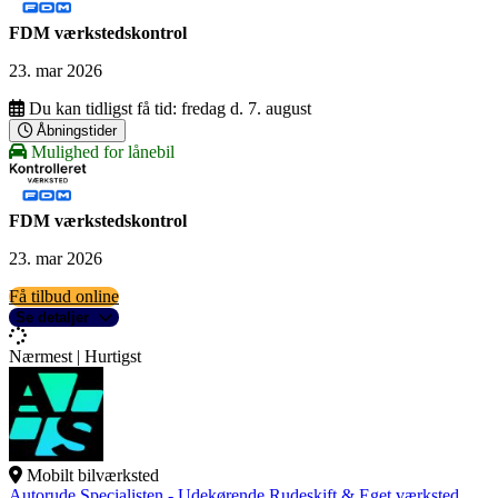
FDM værkstedskontrol
23. mar 2026
Du kan tidligst få tid:
fredag d. 7. august
Åbningstider
Mulighed for lånebil
FDM værkstedskontrol
23. mar 2026
Få tilbud online
Se detaljer
Nærmest | Hurtigst
Mobilt bilværksted
Autorude Specialisten - Udekørende Rudeskift & Eget værksted.