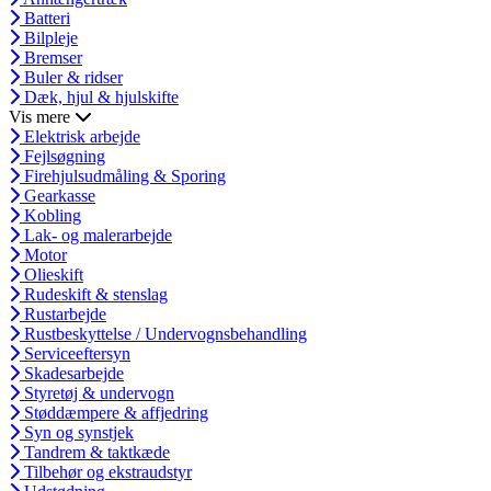
Batteri
Bilpleje
Bremser
Buler & ridser
Dæk, hjul & hjulskifte
Vis mere
Elektrisk arbejde
Fejlsøgning
Firehjulsudmåling & Sporing
Gearkasse
Kobling
Lak- og malerarbejde
Motor
Olieskift
Rudeskift & stenslag
Rustarbejde
Rustbeskyttelse / Undervognsbehandling
Serviceeftersyn
Skadesarbejde
Styretøj & undervogn
Støddæmpere & affjedring
Syn og synstjek
Tandrem & taktkæde
Tilbehør og ekstraudstyr