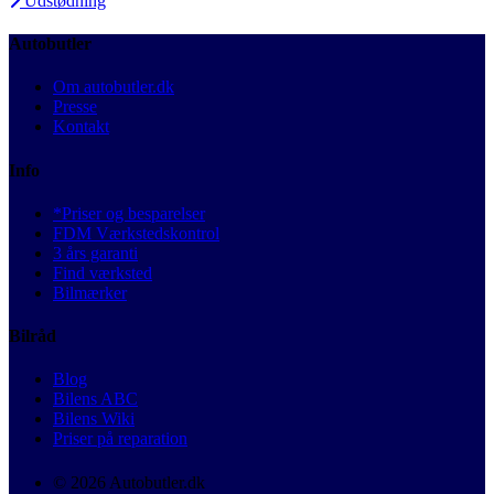
Udstødning
Autobutler
Om autobutler.dk
Presse
Kontakt
Info
*Priser og besparelser
FDM Værkstedskontrol
3 års garanti
Find værksted
Bilmærker
Bilråd
Blog
Bilens ABC
Bilens Wiki
Priser på reparation
© 2026 Autobutler.dk