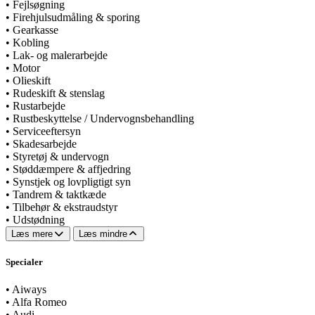
•
Fejlsøgning
•
Firehjulsudmåling & sporing
•
Gearkasse
•
Kobling
•
Lak- og malerarbejde
•
Motor
•
Olieskift
•
Rudeskift & stenslag
•
Rustarbejde
•
Rustbeskyttelse / Undervognsbehandling
•
Serviceeftersyn
•
Skadesarbejde
•
Styretøj & undervogn
•
Støddæmpere & affjedring
•
Synstjek og lovpligtigt syn
•
Tandrem & taktkæde
•
Tilbehør & ekstraudstyr
•
Udstødning
Læs mere
Læs mindre
Specialer
•
Aiways
•
Alfa Romeo
•
Audi