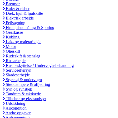
Bremser
Buler & ridser
Dæk, hjul & hjulskifte
Elektrisk arbejde
Fejlsøgning
Firehjulsudmåling & Sporing
Gearkasse
Kobling
Lak- og malerarbejde
Motor
Olieskift
Rudeskift & stenslag
Rustarbejde
Rustbeskyttelse / Undervognsbehandling
Serviceeftersyn
Skadesarbejde
Styretøj & undervogn
Støddæmpere & affjedring
Syn og synstjek
Tandrem & taktkæde
Tilbehør og ekstraudstyr
Udstødning
Aircondition
Andre opgaver
Anhængertræk