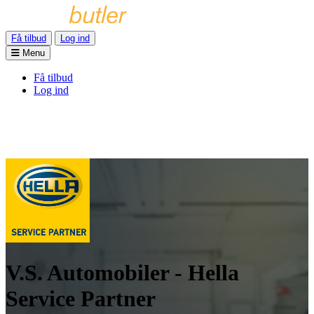
Få tilbud
Log ind
Menu
Få tilbud
Log ind
V.S. Automobiler - Hella
Service Partner