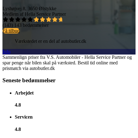
Lyshøjvej 8, 3650 Ølstykke
Medlem af Hella Service Partner
4,7
(143)
143 bedømmelser
Få tilbud
Værkstedet er en del af autobutler.dk
Info
Sammenlign priser fra V.S. Automobiler - Hella Service Partner og
spar penge når bilen skal på værksted. Bestil tid online med
prismatch via autobutler.dk
Seneste bedømmelser
Arbejdet
4.8
Servicen
4.8