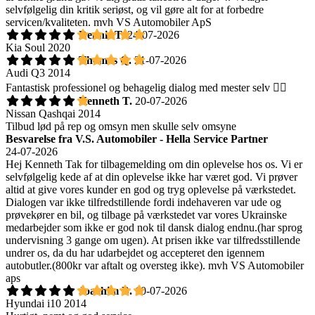
selvfølgelig din kritik seriøst, og vil gøre alt for at forbedre
servicen/kvaliteten. mvh VS Automobiler ApS
Dennis T.
24-07-2026
Kia Soul 2020
Thomas Q.
21-07-2026
Audi Q3 2014
Fantastisk professionel og behagelig dialog med mester selv 👍🏾
Kenneth T.
20-07-2026
Nissan Qashqai 2014
Tilbud lød på rep og omsyn men skulle selv omsyne
Besvarelse fra V.S. Automobiler - Hella Service Partner
24-07-2026
Hej Kenneth Tak for tilbagemelding om din oplevelse hos os. Vi er
selvfølgelig kede af at din oplevelse ikke har været god. Vi prøver
altid at give vores kunder en god og tryg oplevelse på værkstedet.
Dialogen var ikke tilfredstillende fordi indehaveren var ude og
prøvekører en bil, og tilbage på værkstedet var vores Ukrainske
medarbejder som ikke er god nok til dansk dialog endnu.(har sprog
undervisning 3 gange om ugen). At prisen ikke var tilfredsstillende
undrer os, da du har udarbejdet og accepteret den igennem
autobutler.(800kr var aftalt og oversteg ikke). mvh VS Automobiler
aps
Joachim B.
10-07-2026
Hyundai i10 2014