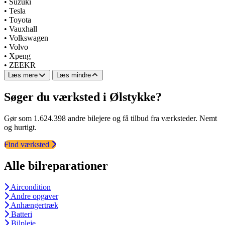
•
Suzuki
•
Tesla
•
Toyota
•
Vauxhall
•
Volkswagen
•
Volvo
•
Xpeng
•
ZEEKR
Læs mere
Læs mindre
Søger du værksted i Ølstykke?
Gør som 1.624.398 andre bilejere og få tilbud fra værksteder. Nemt
og hurtigt.
Find værksted
Alle bilreparationer
Aircondition
Andre opgaver
Anhængertræk
Batteri
Bilpleje