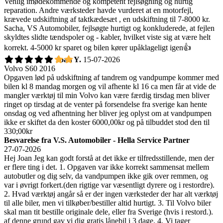
Venlig imødekommende og kompetent fejlsøgning og hurtig
reparation. Andre værksteder havde vurderet at en motorfejl,
krævede udskiftning af taktkædesæt , en udskiftning til 7-8000 kr.
Sacha, VS Automobiler, fejlsøgte hurtigt og konkluderede, at fejlen
skyldtes slidte tændspoler og - kabler, hvilket viste sig at være helt
korrekt. 4-5000 kr sparet og bilen kører upåklageligt igen👍
Joan Y.
15-07-2026
Volvo S60 2016
Opgaven lød på udskiftning af tandrem og vandpumpe kommer med
bilen kl 8 mandag morgen og vil afhente kl 16 ca men får at vide de
mangler værktøj til min Volvo kan være færdig tirsdag men bliver
ringet op tirsdag at de venter på forsendelse fra sverige kan hente
onsdag og ved afhentning her bliver jeg oplyst om at vandpumpen
ikke er skiftet da den koster 6000,00kr og på tilbuddet stod den til
330;00kr
Besvarelse fra V.S. Automobiler - Hella Service Partner
27-07-2026
Hej Joan Jeg kan godt forstå at det ikke er tilfredsstillende, men der
er flere ting i det. 1. Opgaven var ikke korrekt sammensat mellem
autobutler og dig selv, da vandpumpen ikke gik over remmen, og
var i øvrigt forkert.(den rigtige var væsentligt dyrere og i restordre).
2. Hvad værktøj angår så er der ingen værksteder der har alt værktøj
til alle biler, men vi tilkøber/bestiller altid hurtigt. 3. Til Volvo biler
skal man tit bestille originale dele, eller fra Sverige (hvis i restord.).
af denne grund gav vi dig gratis lånebil i 3 dage. 4. Vi tager