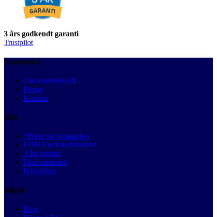
3 års godkendt garanti
Trustpilot
Autobutler
Om autobutler.dk
Presse
Kontakt
Info
*Priser og besparelser
FDM Værkstedskontrol
3 års garanti
Find værksted
Bilmærker
Bilråd
Blog