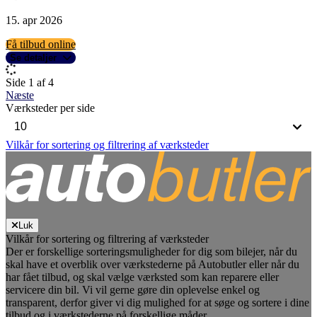
15. apr 2026
Få tilbud online
Se detaljer
Side 1 af 4
Næste
Værksteder per side
Vilkår for sortering og filtrering af værksteder
Luk
Vilkår for sortering og filtrering af værksteder
Der er forskellige sorteringsmuligheder for dig som bilejer, når du
skal have et overblik over værkstederne på Autobutler eller når du
har fået tilbud, og skal vælge værksted som kan reparere eller
servicere din bil. Vi vil gerne gøre din oplevelse enkel og
transparent, derfor giver vi dig mulighed for at søge og sortere i dine
tilbud og i værkstederne på forskellige måder.