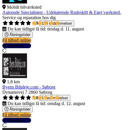
Mobilt bilværksted
Autorude Specialisten - Udekørende Rudeskift & Eget værksted.
Service og reparation hos dig
4,9
135 bedømmelser
Du kan tidligst få tid:
tirsdag d. 11. august
Åbningstider
Få tilbud online
Se detaljer
1,8 km
Byens Bilpleje.com - Søborg
Dynamovej 7
2860 Søborg
5,0
1 bedømmelser
Du kan tidligst få tid:
onsdag d. 12. august
Åbningstider
Få tilbud online
Se detaljer