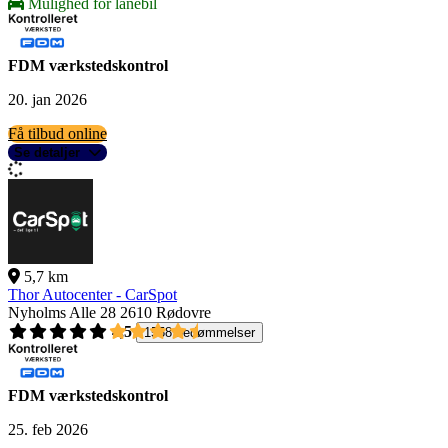
Mulighed for lånebil
FDM værkstedskontrol
20. jan 2026
Få tilbud online
Se detaljer
5,7 km
Thor Autocenter - CarSpot
Nyholms Alle 28
2610 Rødovre
4,5
1558 bedømmelser
FDM værkstedskontrol
25. feb 2026