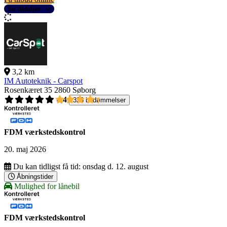
Se detaljer
3,2 km
IM Autoteknik - Carspot
Rosenkæret 35
2860 Søborg
4,4
326 bedømmelser
FDM værkstedskontrol
20. maj 2026
Du kan tidligst få tid:
onsdag d. 12. august
Åbningstider
Mulighed for lånebil
FDM værkstedskontrol