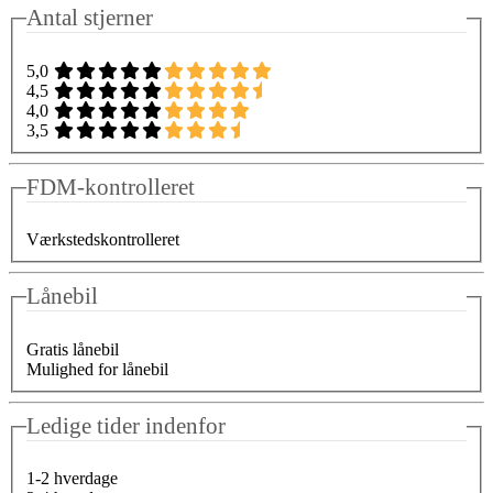
Antal stjerner
5,0
4,5
4,0
3,5
FDM-kontrolleret
Værkstedskontrolleret
Lånebil
Gratis lånebil
Mulighed for lånebil
Ledige tider indenfor
1-2 hverdage