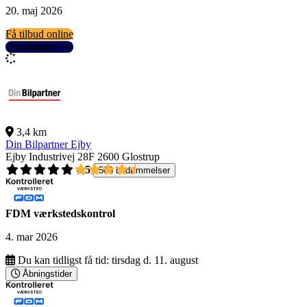
20. maj 2026
Få tilbud online
Se detaljer
3,4 km
Din Bilpartner Ejby
Ejby Industrivej 28F
2600 Glostrup
4,5
503 bedømmelser
FDM værkstedskontrol
4. mar 2026
Du kan tidligst få tid:
tirsdag d. 11. august
Åbningstider