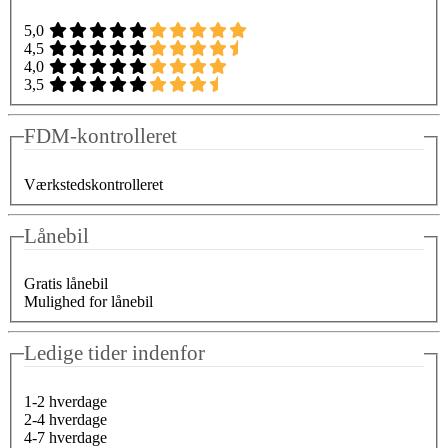
5,0
4,5
4,0
3,5
FDM-kontrolleret
Værkstedskontrolleret
Lånebil
Gratis lånebil
Mulighed for lånebil
Ledige tider indenfor
1-2 hverdage
2-4 hverdage
4-7 hverdage