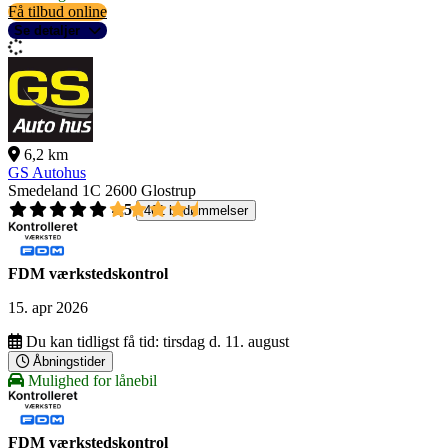
Få tilbud online
Se detaljer
6,2 km
GS Autohus
Smedeland 1C
2600 Glostrup
4,5
461 bedømmelser
FDM værkstedskontrol
15. apr 2026
Du kan tidligst få tid:
tirsdag d. 11. august
Åbningstider
Mulighed for lånebil
FDM værkstedskontrol