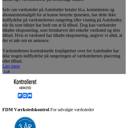
Selv om værksteder på Autobutler betaler bl.a. kommission og
abonnementsafgift for at kunne benytte tjenesten, har dette ikke
indflydelse på værkstedernes rangering eller visning på Autobutler,
når du som bilejer har bedt om at få tilbud. Dog kan værksteder
tilkøbe eksponering, som fremhæver det enkelte værksted og dets
tilbud. Hvis et værksted har tilkøbt eksponering, angiver vi altid, at
der er tale om en annonce.
Værkstedernes kontraktuelle forpligtelser over for Autobutler har
ikke nogen indflydelse på rangeringen af værkstedernes placering
eller tilbud.
Læs mere
Luk
FDM Værkstedskontrol
For udvalgte værksteder