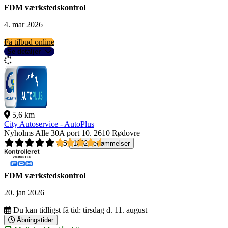
FDM værkstedskontrol
4. mar 2026
Få tilbud online
Se detaljer
5,6 km
City Autoservice - AutoPlus
Nyholms Alle 30A port 10.
2610 Rødovre
4,5
1092 bedømmelser
FDM værkstedskontrol
20. jan 2026
Du kan tidligst få tid:
tirsdag d. 11. august
Åbningstider