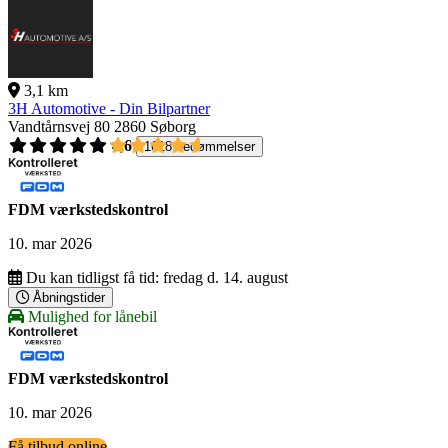
3,1 km
3H Automotive - Din Bilpartner
Vandtårnsvej 80
2860 Søborg
4,6
1618 bedømmelser
FDM værkstedskontrol
10. mar 2026
Du kan tidligst få tid:
fredag d. 14. august
Åbningstider
Mulighed for lånebil
FDM værkstedskontrol
10. mar 2026
Få tilbud online