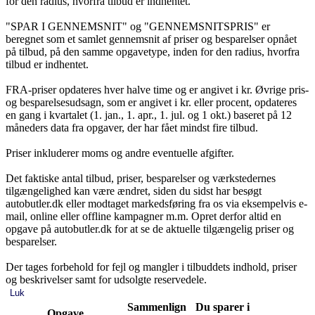
for den radius, hvorfra tilbud er indhentet.
"SPAR I GENNEMSNIT" og "GENNEMSNITSPRIS" er
beregnet som et samlet gennemsnit af priser og besparelser opnået
på tilbud, på den samme opgavetype, inden for den radius, hvorfra
tilbud er indhentet.
FRA-priser opdateres hver halve time og er angivet i kr. Øvrige pris-
og besparelsesudsagn, som er angivet i kr. eller procent, opdateres
en gang i kvartalet (1. jan., 1. apr., 1. jul. og 1 okt.) baseret på 12
måneders data fra opgaver, der har fået mindst fire tilbud.
Priser inkluderer moms og andre eventuelle afgifter.
Det faktiske antal tilbud, priser, besparelser og værkstedernes
tilgængelighed kan være ændret, siden du sidst har besøgt
autobutler.dk eller modtaget markedsføring fra os via eksempelvis e-
mail, online eller offline kampagner m.m. Opret derfor altid en
opgave på autobutler.dk for at se de aktuelle tilgængelig priser og
besparelser.
Der tages forbehold for fejl og mangler i tilbuddets indhold, priser
og beskrivelser samt for udsolgte reservedele.
Luk
Sammenlign
Du sparer i
Opgave