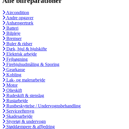
Alle bilreparationer
Aircondition
Andre opgaver
Anhængertræk
Batteri
Bilpleje
Bremser
Buler & ridser
Dæk, hjul & hjulskifte
Elektrisk arbejde
Fejlsøgning
Firehjulsudmåling & Sporing
Gearkasse
Kobling
Lak- og malerarbejde
Motor
Olieskift
Rudeskift & stenslag
Rustarbejde
Rustbeskyttelse / Undervognsbehandling
Serviceeftersyn
Skadesarbejde
Styretøj & undervogn
Støddæmpere & affjedring