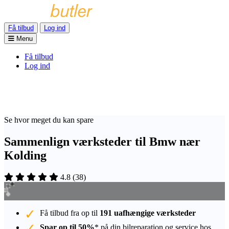
Få tilbud
Log ind
Menu
Få tilbud
Log ind
Se hvor meget du kan spare
Sammenlign værksteder til Bmw nær
Kolding
4.8
(
38
)
Få tilbud fra op til
191 uafhængige værksteder
Spar op til 50%
* på din bilreparation og service hos