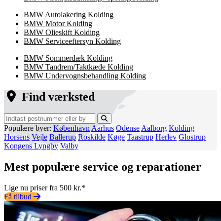
BMW Autolakering Kolding
BMW Motor Kolding
BMW Olieskift Kolding
BMW Serviceeftersyn Kolding
BMW Sommerdæk Kolding
BMW Tandrem/Taktkæde Kolding
BMW Undervognsbehandling Kolding
Find værksted
Populære byer:
København
Aarhus
Odense
Aalborg
Kolding
Horsens
Vejle
Ballerup
Roskilde
Køge
Taastrup
Herlev
Glostrup
Kongens Lyngby
Valby
Mest populære service og reparationer
Lige nu priser fra 500 kr.*
Få tilbud