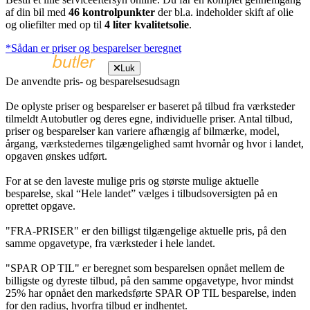
af din bil med
46 kontrolpunkter
der bl.a. indeholder skift af olie
og oliefilter med op til
4 liter kvalitetsolie
.
*Sådan er priser og besparelser beregnet
Luk
De anvendte pris- og besparelsesudsagn
De oplyste priser og besparelser er baseret på tilbud fra værksteder
tilmeldt Autobutler og deres egne, individuelle priser. Antal tilbud,
priser og besparelser kan variere afhængig af bilmærke, model,
årgang, værkstedernes tilgængelighed samt hvornår og hvor i landet,
opgaven ønskes udført.
For at se den laveste mulige pris og største mulige aktuelle
besparelse, skal “Hele landet” vælges i tilbudsoversigten på en
oprettet opgave.
"FRA-PRISER" er den billigst tilgængelige aktuelle pris, på den
samme opgavetype, fra værksteder i hele landet.
"SPAR OP TIL" er beregnet som besparelsen opnået mellem de
billigste og dyreste tilbud, på den samme opgavetype, hvor mindst
25% har opnået den markedsførte SPAR OP TIL besparelse, inden
for den radius, hvorfra tilbud er indhentet.