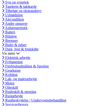
Syn og synstjek
Tandrem & taktkæde
Tilbehør og ekstraudstyr
Udstødning
Aircondition
Andre opgaver
Anhængertræk
Batteri
Bilpleje
Bremser
Buler & ridser
Dæk, hjul & hjulskifte
Vis mere
Elektrisk arbejde
Fejlsøgning
Firehjulsudmåling & Sporing
Gearkasse
Kobling
Lak- og malerarbejde
Motor
Olieskift
Rudeskift & stenslag
Rustarbejde
Rustbeskyttelse / Undervognsbehandling
Serviceeftersyn