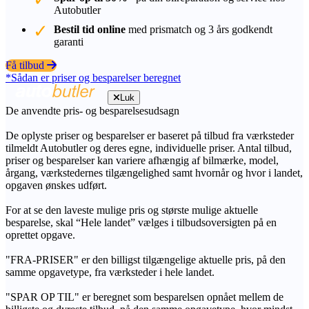
Autobutler
Bestil tid online
med prismatch og 3 års godkendt
garanti
Få tilbud
*Sådan er priser og besparelser beregnet
Luk
De anvendte pris- og besparelsesudsagn
De oplyste priser og besparelser er baseret på tilbud fra værksteder
tilmeldt Autobutler og deres egne, individuelle priser. Antal tilbud,
priser og besparelser kan variere afhængig af bilmærke, model,
årgang, værkstedernes tilgængelighed samt hvornår og hvor i landet,
opgaven ønskes udført.
For at se den laveste mulige pris og største mulige aktuelle
besparelse, skal “Hele landet” vælges i tilbudsoversigten på en
oprettet opgave.
"FRA-PRISER" er den billigst tilgængelige aktuelle pris, på den
samme opgavetype, fra værksteder i hele landet.
"SPAR OP TIL" er beregnet som besparelsen opnået mellem de