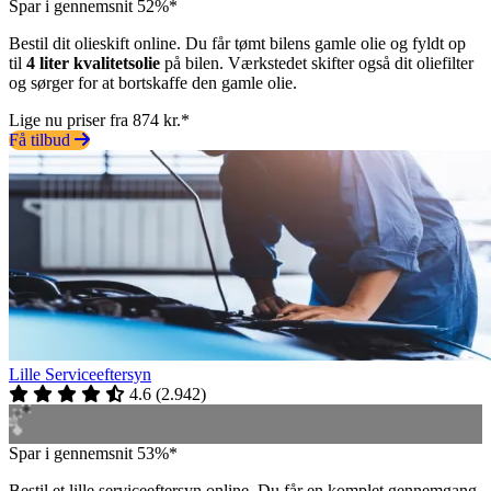
Spar i gennemsnit 52%*
Bestil dit olieskift online. Du får tømt bilens gamle olie og fyldt op
til
4 liter kvalitetsolie
på bilen. Værkstedet skifter også dit oliefilter
og sørger for at bortskaffe den gamle olie.
Lige nu priser fra 874 kr.*
Få tilbud
Lille Serviceeftersyn
4.6
(
2.942
)
Spar i gennemsnit 53%*
Bestil et lille serviceeftersyn online. Du får en komplet gennemgang