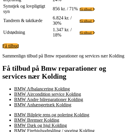
Synstjek og lovpligtigt
856 kr. / 71%
Få tilbud
syn
6.824 kr. /
Tandrem & taktkæde
Få tilbud
30%
1.347 kr. /
Udstødning
Få tilbud
18%
Få tilbud
Sammenlign tilbud på Bmw reparationer og services nær Kolding
Få tilbud på Bmw reparationer og
services nær Kolding
BMW Afbalancering Kolding
BMW Aircondition service Kolding
BMW Andre bilreparationer Kolding
BMW Anhængertræk Kolding
BMW Bilpleje rens og polering Kolding
BMW Bremser Kolding
BMW Dæk og hjul Kolding
BMW Firehjulsudmåling / sporing Kolding