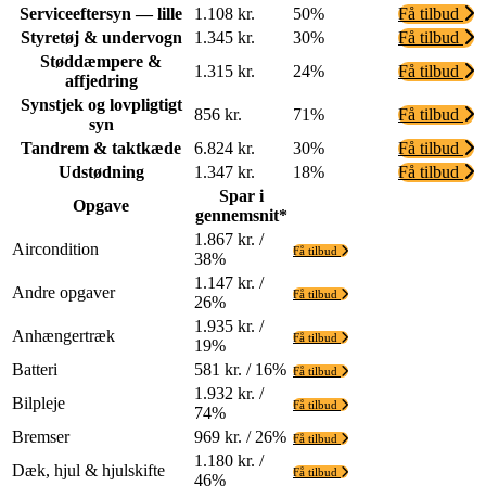
Serviceeftersyn — lille
1.108 kr.
50%
Få tilbud
Styretøj & undervogn
1.345 kr.
30%
Få tilbud
Støddæmpere &
1.315 kr.
24%
Få tilbud
affjedring
Synstjek og lovpligtigt
856 kr.
71%
Få tilbud
syn
Tandrem & taktkæde
6.824 kr.
30%
Få tilbud
Udstødning
1.347 kr.
18%
Få tilbud
Spar i
Opgave
gennemsnit*
1.867 kr. /
Aircondition
Få tilbud
38%
1.147 kr. /
Andre opgaver
Få tilbud
26%
1.935 kr. /
Anhængertræk
Få tilbud
19%
Batteri
581 kr. / 16%
Få tilbud
1.932 kr. /
Bilpleje
Få tilbud
74%
Bremser
969 kr. / 26%
Få tilbud
1.180 kr. /
Dæk, hjul & hjulskifte
Få tilbud
46%