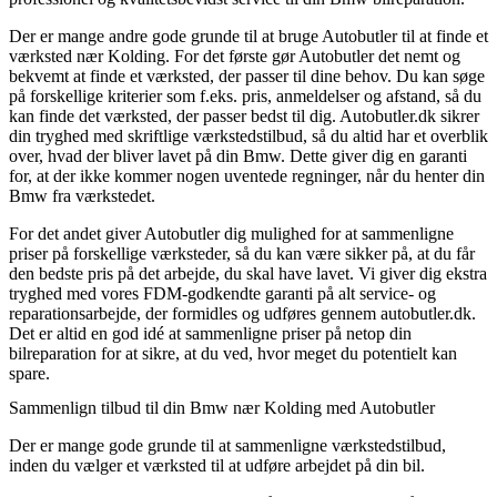
Der er mange andre gode grunde til at bruge Autobutler til at finde et
værksted nær Kolding. For det første gør Autobutler det nemt og
bekvemt at finde et værksted, der passer til dine behov. Du kan søge
på forskellige kriterier som f.eks. pris, anmeldelser og afstand, så du
kan finde det værksted, der passer bedst til dig. Autobutler.dk sikrer
din tryghed med skriftlige værkstedstilbud, så du altid har et overblik
over, hvad der bliver lavet på din Bmw. Dette giver dig en garanti
for, at der ikke kommer nogen uventede regninger, når du henter din
Bmw fra værkstedet.
For det andet giver Autobutler dig mulighed for at sammenligne
priser på forskellige værksteder, så du kan være sikker på, at du får
den bedste pris på det arbejde, du skal have lavet. Vi giver dig ekstra
tryghed med vores FDM-godkendte garanti på alt service- og
reparationsarbejde, der formidles og udføres gennem autobutler.dk.
Det er altid en god idé at sammenligne priser på netop din
bilreparation for at sikre, at du ved, hvor meget du potentielt kan
spare.
Sammenlign tilbud til din Bmw nær Kolding med Autobutler
Der er mange gode grunde til at sammenligne værkstedstilbud,
inden du vælger et værksted til at udføre arbejdet på din bil.