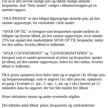
For at se den laveste mulige pris og største mulige aktuelle
besparelse, skal “Hele landet” vælges i tilbudsoversigten på en
oprettet opgave.
"FRA-PRISER" er den billigst tilgængelige aktuelle pris, på den
samme opgavetype, fra værksteder i hele landet.
"SPAR OP TIL" er beregnet som besparelsen opnået mellem de
billigste og dyreste tilbud, på den samme opgavetype, hvor mindst
25% har opnået den markedsførte SPAR OP TIL besparelse, inden
for den radius, hvorfra tilbud er indhentet.
"SPAR I GENNEMSNIT" og "GENNEMSNITSPRIS" er
beregnet som et samlet gennemsnit af priser og besparelser opnået
på tilbud, på den samme opgavetype, inden for den radius, hvorfra
tilbud er indhentet.
FRA-priser opdateres hver halve time og er angivet i kr. Øvrige pris-
og besparelsesudsagn, som er angivet i kr. eller procent, opdateres
en gang i kvartalet (1. jan., 1. apr., 1. jul. og 1 okt.) baseret på 12
måneders data fra opgaver, der har fået mindst fire tilbud.
Priser inkluderer moms og andre eventuelle afgifter.
Det faktiske antal tilbud, priser, besparelser og værkstedernes