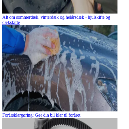
Alt om sommerdæk, vinterdæk og helårsdæk - hjulskifte og
dækskifte
Forårsklargøring: Gør din bil klar til foråret