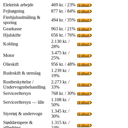
Elektrisk arbejde
469 kr. / 23%
Få tilbud
Fejlsøgning
877 kr. / 84%
Få tilbud
Firehjulsudmåling &
494 kr. / 35%
Få tilbud
sporing
Gearkasse
963 kr. / 21%
Få tilbud
Hjulskifte
656 kr. / 76%
Få tilbud
2.130 kr. /
Kobling
Få tilbud
28%
3.475 kr. /
Motor
Få tilbud
25%
Olieskift
956 kr. / 48%
Få tilbud
1.239 kr. /
Rudeskift & stenslag
Få tilbud
19%
Rustbeskyttelse /
2.273 kr. /
Få tilbud
Undervognsbehandling
33%
Serviceeftersyn
768 kr. / 30%
Få tilbud
1.108 kr. /
Serviceeftersyn — lille
Få tilbud
50%
1.345 kr. /
Styretøj & undervogn
Få tilbud
30%
Støddæmpere &
1.315 kr. /
Få tilbud
affjedring
24%