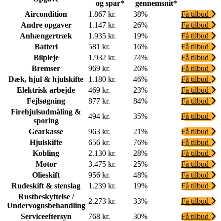
og spar*
gennemsnit*
Aircondition
1.867 kr.
38%
Få tilbud
Andre opgaver
1.147 kr.
26%
Få tilbud
Anhængertræk
1.935 kr.
19%
Få tilbud
Batteri
581 kr.
16%
Få tilbud
Bilpleje
1.932 kr.
74%
Få tilbud
Bremser
969 kr.
26%
Få tilbud
Dæk, hjul & hjulskifte
1.180 kr.
46%
Få tilbud
Elektrisk arbejde
469 kr.
23%
Få tilbud
Fejlsøgning
877 kr.
84%
Få tilbud
Firehjulsudmåling &
494 kr.
35%
Få tilbud
sporing
Gearkasse
963 kr.
21%
Få tilbud
Hjulskifte
656 kr.
76%
Få tilbud
Kobling
2.130 kr.
28%
Få tilbud
Motor
3.475 kr.
25%
Få tilbud
Olieskift
956 kr.
48%
Få tilbud
Rudeskift & stenslag
1.239 kr.
19%
Få tilbud
Rustbeskyttelse /
2.273 kr.
33%
Få tilbud
Undervognsbehandling
Serviceeftersyn
768 kr.
30%
Få tilbud