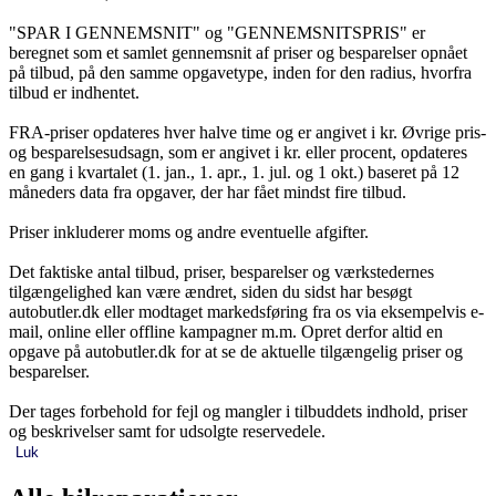
"SPAR I GENNEMSNIT" og "GENNEMSNITSPRIS" er
beregnet som et samlet gennemsnit af priser og besparelser opnået
på tilbud, på den samme opgavetype, inden for den radius, hvorfra
tilbud er indhentet.
FRA-priser opdateres hver halve time og er angivet i kr. Øvrige pris-
og besparelsesudsagn, som er angivet i kr. eller procent, opdateres
en gang i kvartalet (1. jan., 1. apr., 1. jul. og 1 okt.) baseret på 12
måneders data fra opgaver, der har fået mindst fire tilbud.
Priser inkluderer moms og andre eventuelle afgifter.
Det faktiske antal tilbud, priser, besparelser og værkstedernes
tilgængelighed kan være ændret, siden du sidst har besøgt
autobutler.dk eller modtaget markedsføring fra os via eksempelvis e-
mail, online eller offline kampagner m.m. Opret derfor altid en
opgave på autobutler.dk for at se de aktuelle tilgængelig priser og
besparelser.
Der tages forbehold for fejl og mangler i tilbuddets indhold, priser
og beskrivelser samt for udsolgte reservedele.
Luk