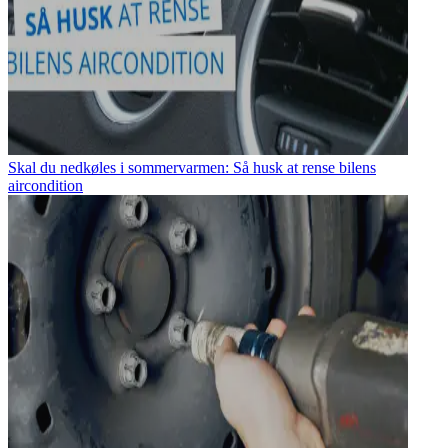
Skal du nedkøles i sommervarmen: Så husk at rense bilens
aircondition