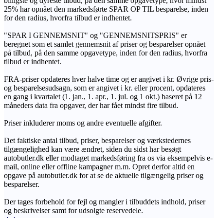
billigste og dyreste tilbud, på den samme opgavetype, hvor mindst
25% har opnået den markedsførte SPAR OP TIL besparelse, inden
for den radius, hvorfra tilbud er indhentet.
"SPAR I GENNEMSNIT" og "GENNEMSNITSPRIS" er
beregnet som et samlet gennemsnit af priser og besparelser opnået
på tilbud, på den samme opgavetype, inden for den radius, hvorfra
tilbud er indhentet.
FRA-priser opdateres hver halve time og er angivet i kr. Øvrige pris-
og besparelsesudsagn, som er angivet i kr. eller procent, opdateres
en gang i kvartalet (1. jan., 1. apr., 1. jul. og 1 okt.) baseret på 12
måneders data fra opgaver, der har fået mindst fire tilbud.
Priser inkluderer moms og andre eventuelle afgifter.
Det faktiske antal tilbud, priser, besparelser og værkstedernes
tilgængelighed kan være ændret, siden du sidst har besøgt
autobutler.dk eller modtaget markedsføring fra os via eksempelvis e-
mail, online eller offline kampagner m.m. Opret derfor altid en
opgave på autobutler.dk for at se de aktuelle tilgængelig priser og
besparelser.
Der tages forbehold for fejl og mangler i tilbuddets indhold, priser
og beskrivelser samt for udsolgte reservedele.