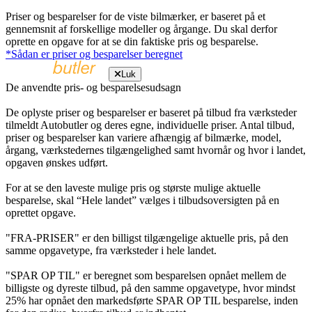
Priser og besparelser for de viste bilmærker, er baseret på et
gennemsnit af forskellige modeller og årgange. Du skal derfor
oprette en opgave for at se din faktiske pris og besparelse.
*Sådan er priser og besparelser beregnet
Luk
De anvendte pris- og besparelsesudsagn
De oplyste priser og besparelser er baseret på tilbud fra værksteder
tilmeldt Autobutler og deres egne, individuelle priser. Antal tilbud,
priser og besparelser kan variere afhængig af bilmærke, model,
årgang, værkstedernes tilgængelighed samt hvornår og hvor i landet,
opgaven ønskes udført.
For at se den laveste mulige pris og største mulige aktuelle
besparelse, skal “Hele landet” vælges i tilbudsoversigten på en
oprettet opgave.
"FRA-PRISER" er den billigst tilgængelige aktuelle pris, på den
samme opgavetype, fra værksteder i hele landet.
"SPAR OP TIL" er beregnet som besparelsen opnået mellem de
billigste og dyreste tilbud, på den samme opgavetype, hvor mindst
25% har opnået den markedsførte SPAR OP TIL besparelse, inden