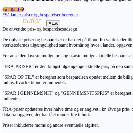
Få tilbud
*Sådan er priser og besparelser beregnet
Luk
De anvendte pris- og besparelsesudsagn
De oplyste priser og besparelser er baseret på tilbud fra værksteder ti
værkstedernes tilgængelighed samt hvornår og hvor i landet, opgaven
For at se den laveste mulige pris og største mulige aktuelle besparelse
"FRA-PRISER" er den billigst tilgængelige aktuelle pris, på den samm
"SPAR OP TIL" er beregnet som besparelsen opnået mellem de billig
radius, hvorfra tilbud er indhentet.
"SPAR I GENNEMSNIT" og "GENNEMSNITSPRIS" er beregnet som et sam
indhentet.
FRA-priser opdateres hver halve time og er angivet i kr. Øvrige pris- og
data fra opgaver, der har fået mindst fire tilbud.
Priser inkluderer moms og andre eventuelle afgifter.