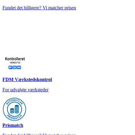
Fundet det billigere? Vi matcher prisen
FDM Værkstedskontrol
For udvalgte værksteder
Prismatch