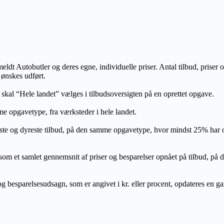
lmeldt Autobutler og deres egne, individuelle priser. Antal tilbud, prise
 ønskes udført.
, skal “Hele landet” vælges i tilbudsoversigten på en oprettet opgave.
e opgavetype, fra værksteder i hele landet.
ste og dyreste tilbud, på den samme opgavetype, hvor mindst 25% har
let gennemsnit af priser og besparelser opnået på tilbud, på den s
 besparelsesudsagn, som er angivet i kr. eller procent, opdateres en gang 