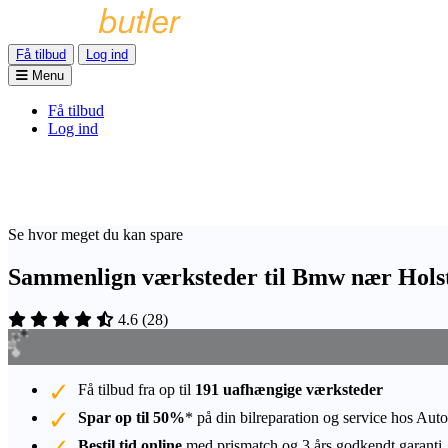
Få tilbud
Log ind
Menu
Få tilbud
Log ind
Se hvor meget du kan spare
Sammenlign værksteder til Bmw nær Hols
4.6
(
28
)
Få tilbud fra op til
191 uafhængige værksteder
Spar op til 50%
* på din bilreparation og service hos Auto
Bestil tid online
med prismatch og 3 års godkendt garanti