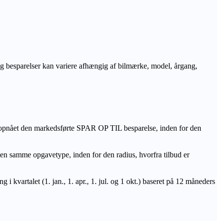
r og besparelser kan variere afhængig af bilmærke, model, årgang,
 opnået den markedsførte SPAR OP TIL besparelse, inden for den
amme opgavetype, inden for den radius, hvorfra tilbud er
i kvartalet (1. jan., 1. apr., 1. jul. og 1 okt.) baseret på 12 måneders