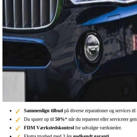
Sammenlign tilbud
på diverse reparationer og services t
Du sparer op til
50%
* når du reparerer eller servicerer g
FDM Værkstedskontrol
for udvalgte værksteder.
Ekstra tryghed med 3 års
godkendt garanti.