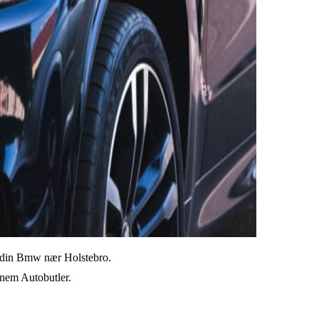
il din Bmw nær Holstebro.
ennem Autobutler.