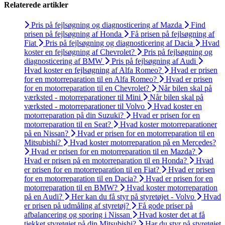
Relaterede artikler
Pris på fejlsøgning og diagnosticering af Mazda
Find
prisen på fejlsøgning af Honda
Få prisen på fejlsøgning af
Fiat
Pris på fejlsøgning og diagnosticering af Dacia
Hvad
koster en fejlsøgning af Chevrolet?
Pris på fejlsøgning og
diagnosticering af BMW
Pris på fejlsøgning af Audi
Hvad koster en fejlsøgning af Alfa Romeo?
Hvad er prisen
for en motorreparation til en Alfa Romeo?
Hvad er prisen
for en motorreparation til en Chevrolet?
Når bilen skal på
værksted - motorreparationer til Mini
Når bilen skal på
værksted - motorreparationer til Volvo
Hvad koster en
motorreparation på din Suzuki?
Hvad er prisen for en
motorreparation til en Seat?
Hvad koster motorreparationer
på en Nissan?
Hvad er prisen for en motorreparation til en
Mitsubishi?
Hvad koster motorreparation på en Mercedes?
Hvad er prisen for en motorreparation til en Mazda?
Hvad er prisen på en motorreparation til en Honda?
Hvad
er prisen for en motorreparation til en Fiat?
Hvad er prisen
for en motorreparation til en Dacia?
Hvad er prisen for en
motorreparation til en BMW?
Hvad koster motorreparation
på en Audi?
Her kan du få styr på styretøjet - Volvo
Hvad
er prisen på udmåling af styretøj?
Få gode priser på
afbalancering og sporing i Nissan
Hvad koster det at få
tjekket styretøjet på din Mitsubishi?
Har du styr på styretøjet