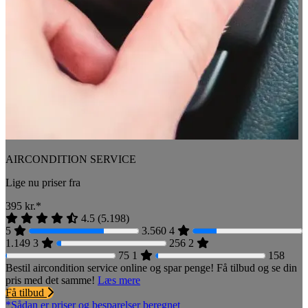
AIRCONDITION SERVICE
Lige nu priser fra
395
kr.*
4.5
(
5.198
)
5
3.560
4
1.149
3
256
2
75
1
158
Bestil aircondition service online og spar penge! Få tilbud og se din
pris med det samme!
Læs mere
Få tilbud
*Sådan er priser og besparelser beregnet