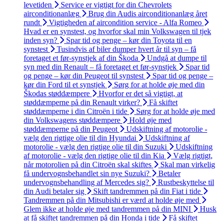
levetiden
Service er vigtigt for din Chevrolets
airconditionanlæg
Brug din Audis airconditionanlæg året
rundt
Vigtigheden af aircondition service - Alfa Romeo
Hvad er en synstest, og hvorfor skal min Volkswagen til tjek
inden syn?
Spar tid og penge – kør din Toyota til en
synstest
Tusindvis af biler dumper hvert år til syn – få
foretaget et før-synstjek af din Škoda
Undgå at dumpe til
syn med din Renault – få foretaget et før-synstjek
Spar tid
og penge – kør din Peugeot til synstest
Spar tid og penge –
kør din Ford til et synstjek
Sørg for at holde øje med din
Škodas støddæmpere
Hvorfor er det så vigtigt, at
støddæmperne på din Renault virker?
Få skiftet
støddæmperne i din Citroën i tide
Sørg for at holde øje med
din Volkswagens støddæmpere
Hold øje med
støddæmperne på din Peugeot
Udskiftning af motorolie -
vælg den rigtige olie til din Hyundai
Udskiftning af
motorolie - vælg den rigtige olie til din Suzuki
Udskiftning
af motorolie - vælg den rigtige olie til din Kia
Vælg rigtigt,
når motorolien på din Citroën skal skiftes
Skal man virkelig
få undervognsbehandlet sin nye Suzuki?
Betaler
undervognsbehandling af Mercedes sig?
Rustbeskyttelse til
din Audi betaler sig
Skift tandremmen på din Fiat i tide
Tandremmen på din Mitsubishi er værd at holde øje med
Glem ikke at holde øje med tandremmen på din MINI
Husk
at få skiftet tandremmen på din Honda i tide
Få skiftet