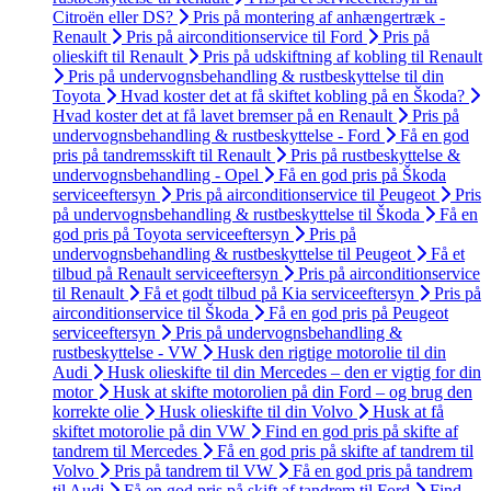
Citroën eller DS?
Pris på montering af anhængertræk -
Renault
Pris på airconditionservice til Ford
Pris på
olieskift til Renault
Pris på udskiftning af kobling til Renault
Pris på undervognsbehandling & rustbeskyttelse til din
Toyota
Hvad koster det at få skiftet kobling på en Škoda?
Hvad koster det at få lavet bremser på en Renault
Pris på
undervognsbehandling & rustbeskyttelse - Ford
Få en god
pris på tandremsskift til Renault
Pris på rustbeskyttelse &
undervognsbehandling - Opel
Få en god pris på Škoda
serviceeftersyn
Pris på airconditionservice til Peugeot
Pris
på undervognsbehandling & rustbeskyttelse til Škoda
Få en
god pris på Toyota serviceeftersyn
Pris på
undervognsbehandling & rustbeskyttelse til Peugeot
Få et
tilbud på Renault serviceeftersyn
Pris på airconditionservice
til Renault
Få et godt tilbud på Kia serviceeftersyn
Pris på
airconditionservice til Škoda
Få en god pris på Peugeot
serviceeftersyn
Pris på undervognsbehandling &
rustbeskyttelse - VW
Husk den rigtige motorolie til din
Audi
Husk olieskifte til din Mercedes – den er vigtig for din
motor
Husk at skifte motorolien på din Ford – og brug den
korrekte olie
Husk olieskifte til din Volvo
Husk at få
skiftet motorolie på din VW
Find en god pris på skifte af
tandrem til Mercedes
Få en god pris på skifte af tandrem til
Volvo
Pris på tandrem til VW
Få en god pris på tandrem
til Audi
Få en god pris på skift af tandrem til Ford
Find