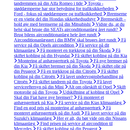
tandremmen på din Alfa Romeo i tide
Toyota -
støddæmperne har stor betydning for trafiksikkerheden
Ford - fokus på støddæmpere og trafiksikkerhed
Bremserne
er en vigtig del din Hondas sikkerhedsudstyr
Bremseskift –
hold øje med bremserne på din Mitsubishi
Vidste du, at du
helst skal bruge din SEATs airconditionanlæg året rundt?
Brug bilens airconditionanlæg hele året rundt
Airconditionanlægget i din BMW skal bruges året rundt
Få
service på din Opels aircondition
Få service på dit
klimaanlæg
Få monteret en trækkrog på din Škoda
Få
skiftet kobling på din Hyundai
Få skiftet kobling på din Kia
Montering af anhængertræk på Toyota
Få nye bremser på
din Kia
Få skiftet bremser på din Škoda
Få skiftet olie på
din Peugeot
Få en trækkrog på din Citroën
Få skiftet
kobling på din Citroën
Få lavet undervognsbehandling på
Citroën
Få skiftet tandrem på din Toyota
Få lavet
serviceeftersyn på din Mini
Alt om olieskift til Opel
Skift
motorolie på din Toyota
Udskiftning af kobling til Opel
Skal din Fiat have nye bremser?
Få monteret et
anhængertræk på Kia
Få service på din Kias klimaanlæg
Find en god pris på montering af anhængertræk
Få
monteret anhængertræk på din Audi
Få lavet service på din
Suzuki's klimaanlæg
Her er alt, du bør vide om din Nissans
klimaanlæg
Find prisen på service af aircondition til
Mercedes
Få skiftet kobling på din Peugeot