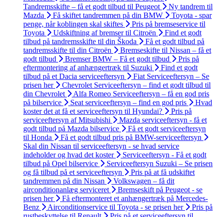
Tandremsskifte – få et godt tilbud til Peugeot
Ny tandrem til
Mazda
Få skiftet tandremmen på din BMW
Toyota - spar
penge, når koblingen skal skiftes
Pris på bremseservice til
Toyota
Udskiftning af bremser til Citroën
Find et godt
tilbud på tandremsskifte til din Škoda
Få et godt tilbud på
tandremsskifte til din Citroën
Bremseskifte til Nissan – få et
godt tilbud
Bremser BMW – Få et godt tilbud
Pris på
eftermontering af anhængertræk til Suzuki
Find et godt
tilbud på et Dacia serviceeftersyn
Fiat Serviceeftersyn – Se
prisen her
Chevrolet Serviceeftersyn – find et godt tilbud til
din Chevrolet
Alfa Romeo Serviceeftersyn – få en god pris
på bilservice
Seat serviceeftersyn – find en god pris
Hvad
koster det at få et serviceeftersyn til Hyundai?
Pris på
serviceeftersyn af Mitsubishi
Mazda serviceeftersyn - få et
godt tilbud på Mazda bilservice
Få et godt serviceeftersyn
til Honda
Få et godt tilbud pris på BMW-serviceeftersyn
Skal din Nissan til serviceeftersyn - se hvad service
indeholder og hvad det koster
Serviceeftersyn - Få et godt
tilbud på Opel bilservice
Serviceeftersyn Suzuki – Se prisen
og få tilbud på et serviceeftersyn
Pris på at få udskiftet
tandremmen på din Nissan
Volkswagen – få dit
airconditionanlæg serviceret
Bremseskift på Peugeot - se
prisen her
Få eftermonteret et anhængertræk på Mercedes-
Benz
Airconditionservice til Toyota - se prisen her
Pris på
rustbeskyttelse til Renault
Pris på et serviceeftersyn til