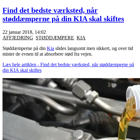
Find det bedste værksted, når
støddæmperne på din KIA skal skiftes
22 januar 2018, 14:02
AFFJEDRING
STØDDÆMPERE
KIA
Støddæmperne på din
Kia
slides langsomt men sikkert, og over tid
mister de evnen til at absorbere stød fra vejen.
Læs hele artiklen - Find det bedste værksted, når støddæmperne på
din KIA skal skiftes