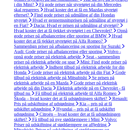
i din Mini?
Få gode priser når styretøjet på din Mercedes
skal repareres
Hvad koster det at få en Mazdas styretøj
efterset?
Find gode priser på udmåling af din Hondas
styretøj
Hvad er gennemsnitsprisen på udmåling af styretøj i
en Fiat?
Dacia: Hvad er prisen på udmåling af styretøj?
Hvad koster det at få tjekket styretøjet i en Chevrolet?
Opnå
gode priser på afbalancering eller sporing af BMW
Hvad
koster det at få tjekket styretøjet på Alfa Romeo?
Sammenlign priser på afbalancering og sporing for Suzuki
Audi: Gode priser på afbalancering eller sporing
Volvo -
opnå gode priser på elektrisk arbejde
Seat - sammenlign
priser på elektrisk arbejde og spar
Mini: Find gode priser på
elektrisk arbejde
Indhent tilbud på elektrisk arbejde for din
Honda
Gode priser på elektrisk arbejde på din Fiat
Gode
tilbud på elektrisk arbejde på Mitsubishi
Se prisen på
elektrisk arbejde på en Mazda
Gode priser på elektrisk
arbejde på din Dacia
Elektrisk arbejde på en Chevrolet - få
tilbud nu
Få tilbud på elektrisk arbejde til Alfa Romeo
Škoda – hvad koster det at få udstødningen skiftet?
Renault:
Pris på udskiftning af udstødning
Kia – pris på at få
udskiftet udstødning
Hyundai – pris på at få udskiftet
udstødning
Citroën – hvad koster det at få udstødningen
skiftet?
Få tilbud på nye støddæmpere i Mini
Volvo:
Priser på udskiftning af støddæmpere og affjedring
Mitsubishi: Priser på udskiftning af støddæmpere og