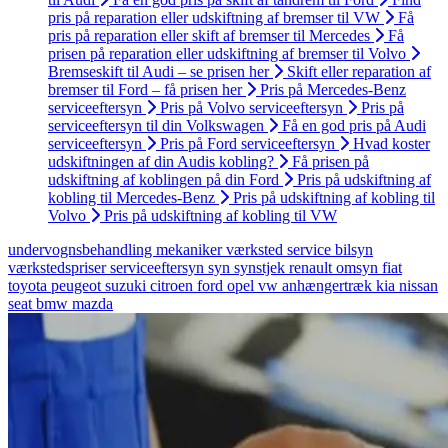
pris på reparation eller udskiftning af bremser til VW
Få
pris på reparation eller skift af bremser til Mercedes
Få
prisen på reparation eller udskiftning af bremser til Volvo
Bremseskift til Audi – se prisen her
Skift eller reparation af
bremser til Ford – få prisen her
Pris på Mercedes-Benz
serviceeftersyn
Pris på Volvo serviceeftersyn
Pris på
serviceeftersyn til din Volkswagen
Få en god pris på Audi
serviceeftersyn
Pris på Ford serviceeftersyn
Hvad koster
udskiftningen af din Audis kobling?
Få prisen på
udskiftning af koblingen på din Ford
Pris på udskiftning af
kobling til Mercedes-Benz
Pris på udskiftning af kobling til
Volvo
Pris på udskiftning af kobling til VW
undervognsbehandling
mekaniker
værksted
service
bilsyn
værkstedspriser
serviceeftersyn
syn
synstjek
renault
omsyn
fiat
toyota
peugeot
suzuki
citroen
ford
opel
vw
anhængertræk
kia
nissan
seat
bmw
mazda