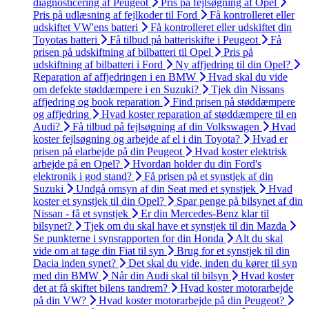
diagnosticering af Peugeot
Pris på fejlsøgning af Opel
Pris på udlæsning af fejlkoder til Ford
Få kontrolleret eller
udskiftet VW'ens batteri
Få kontrolleret eller udskiftet din
Toyotas batteri
Få tilbud på batteriskifte i Peugeot
Få
prisen på udskiftning af bilbatteri til Opel
Pris på
udskiftning af bilbatteri i Ford
Ny affjedring til din Opel?
Reparation af affjedringen i en BMW
Hvad skal du vide
om defekte støddæmpere i en Suzuki?
Tjek din Nissans
affjedring og book reparation
Find prisen på støddæmpere
og affjedring
Hvad koster reparation af støddæmpere til en
Audi?
Få tilbud på fejlsøgning af din Volkswagen
Hvad
koster fejlsøgning og arbejde af el i din Toyota?
Hvad er
prisen på elarbejde på din Peugeot
Hvad koster elektrisk
arbejde på en Opel?
Hvordan holder du din Ford's
elektronik i god stand?
Få prisen på et synstjek af din
Suzuki
Undgå omsyn af din Seat med et synstjek
Hvad
koster et synstjek til din Opel?
Spar penge på bilsynet af din
Nissan - få et synstjek
Er din Mercedes-Benz klar til
bilsynet?
Tjek om du skal have et synstjek til din Mazda
Se punkterne i synsrapporten for din Honda
Alt du skal
vide om at tage din Fiat til syn
Brug for et synstjek til din
Dacia inden synet?
Det skal du vide, inden du kører til syn
med din BMW
Når din Audi skal til bilsyn
Hvad koster
det at få skiftet bilens tandrem?
Hvad koster motorarbejde
på din VW?
Hvad koster motorarbejde på din Peugeot?