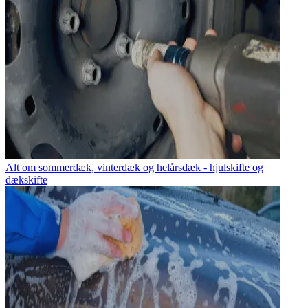
Alt om sommerdæk, vinterdæk og helårsdæk - hjulskifte og
dækskifte