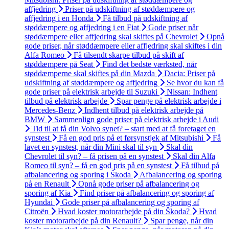
affjedring
Priser på udskiftning af støddæmpere og
affjedring i en Honda
Få tilbud på udskiftning af
støddæmpere og affjedring i en Fiat
Gode priser når
støddæmpere eller affjedring skal skiftes på Chevrolet
Opnå
gode priser, når støddæmpere eller affjedring skal skiftes i din
Alfa Romeo
Få tilsendt skarpe tilbud på skift af
støddæmpere på Seat
Find det bedste værksted, når
støddæmperne skal skiftes på din Mazda
Dacia: Priser på
udskiftning af støddæmpere og affjedring
Se hvor du kan få
gode priser på elektrisk arbejde til Suzuki
Nissan: Indhent
tilbud på elektrisk arbejde
Spar penge på elektrisk arbejde i
Mercedes-Benz
Indhent tilbud på elektrisk arbejde på
BMW
Sammenlign gode priser på elektrisk arbejde i Audi
Tid til at få din Volvo synet? – start med at få foretaget en
synstest
Få en god pris på et førsynstjek af Mitsubishi
Få
lavet en synstest, når din Mini skal til syn
Skal din
Chevrolet til syn? – få prisen på en synstest
Skal din Alfa
Romeo til syn? – få en god pris på en synstest
Få tilbud på
afbalancering og sporing i Škoda
Afbalancering og sporing
på en Renault
Opnå gode priser på afbalancering og
sporing af Kia
Find priser på afbalancering og sporing af
Hyundai
Gode priser på afbalancering og sporing af
Citroën
Hvad koster motorarbejde på din Škoda?
Hvad
koster motorarbejde på din Renault?
Spar penge, når din