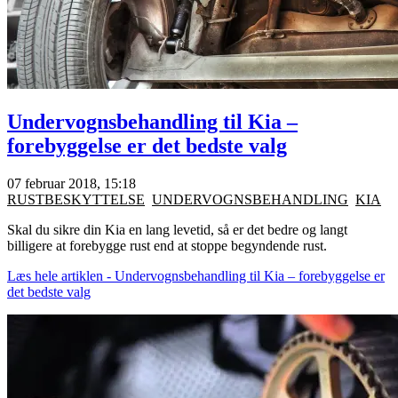
Undervognsbehandling til Kia –
forebyggelse er det bedste valg
07 februar 2018, 15:18
RUSTBESKYTTELSE
UNDERVOGNSBEHANDLING
KIA
Skal du sikre din Kia en lang levetid, så er det bedre og langt
billigere at forebygge rust end at stoppe begyndende rust.
Læs hele artiklen - Undervognsbehandling til Kia – forebyggelse er
det bedste valg