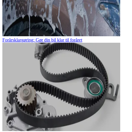
Forårsklargøring: Gør din bil klar til foråret