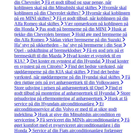
din Chevrolet
Få et godt tilbud og spar penge, når
koblingen skal på din Mitsubishi skal skiftes
Hvornår skal
koblingen på din Chevrolet skiftes?
Hvornår skal koblingen
på en MINI skiftes?
Få et godt tilbud, når koblingen på din
Alfa Romeo skal skiftes
Vær opmærksom på koblingen på
din Honda
Pas godt på bremserne på din MINI
Husk at
tjekke din Chevrolets bremser
Hold øje med bremserne på
din Alfa Romeo
Sådan virker bremserne på din Suzuki
Ha’ styr på sikkerheden – ha’ styr på bremserne i din Seat
Opel - udskiftning af bremseklodser
Få en god pris på et
bremseskift til din Mazda
Hvad koster et synstjek til en
KIA?
Det koster en synstest af din Hyundai
Hvad koster
en synstest på en Citroën?
Find det bedste værksted, når
støddæmperne på din KIA skal skiftes
Find det bedste
værksted, når støddæmperne på din Hyundai skal skiftes
Få
den rigtige pris på nyt anhængertræk til din Volkswagen
Store udsving i prisen på anhængertræk til Opel
Find et
godt tilbud på montering af anhængertræk til Hyundai
Store
prisudsving på eftermontering af anhængertræk
Husk at få
service på din Hyundais airconditionanlæg
Et
airconditionservice af din Volvo er med til at sikre godt
indeklima
Husk at give din Mitsubishis aircondition en
servicering
Få serviceret din MINIs airconditionanlæg
Få
øget komfort med et nyserviceret airconditionanlæg i din
Honda
Service af din Fiats airconditionanlæg forlænger