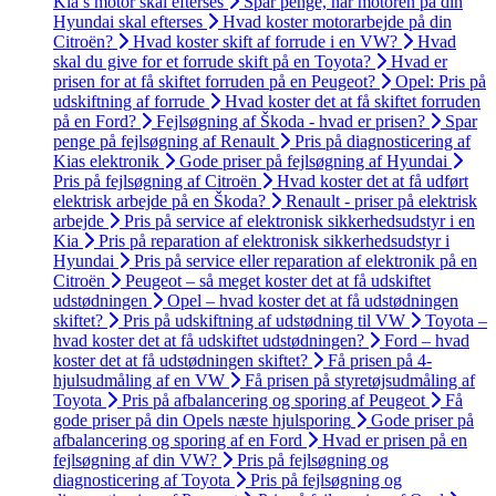
Kia’s motor skal efterses
Spar penge, når motoren på din
Hyundai skal efterses
Hvad koster motorarbejde på din
Citroën?
Hvad koster skift af forrude i en VW?
Hvad
skal du give for et forrude skift på en Toyota?
Hvad er
prisen for at få skiftet forruden på en Peugeot?
Opel: Pris på
udskiftning af forrude
Hvad koster det at få skiftet forruden
på en Ford?
Fejlsøgning af Škoda - hvad er prisen?
Spar
penge på fejlsøgning af Renault
Pris på diagnosticering af
Kias elektronik
Gode priser på fejlsøgning af Hyundai
Pris på fejlsøgning af Citroën
Hvad koster det at få udført
elektrisk arbejde på en Škoda?
Renault - priser på elektrisk
arbejde
Pris på service af elektronisk sikkerhedsudstyr i en
Kia
Pris på reparation af elektronisk sikkerhedsudstyr i
Hyundai
Pris på service eller reparation af elektronik på en
Citroën
Peugeot – så meget koster det at få udskiftet
udstødningen
Opel – hvad koster det at få udstødningen
skiftet?
Pris på udskiftning af udstødning til VW
Toyota –
hvad koster det at få udskiftet udstødningen?
Ford – hvad
koster det at få udstødningen skiftet?
Få prisen på 4-
hjulsudmåling af en VW
Få prisen på styretøjsudmåling af
Toyota
Pris på afbalancering og sporing af Peugeot
Få
gode priser på din Opels næste hjulsporing
Gode priser på
afbalancering og sporing af en Ford
Hvad er prisen på en
fejlsøgning af din VW?
Pris på fejlsøgning og
diagnosticering af Toyota
Pris på fejlsøgning og