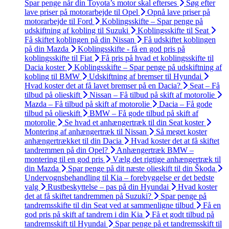
Spar penge når din Toyota’s motor skal efterses
Søg efter
lave priser på motorarbejde til Opel
Opnå lave priser på
motorarbejde til Ford
Koblingsskifte – Spar penge på
udskiftning af kobling til Suzuki
Koblingsskifte til Seat
Få skiftet koblingen på din Nissan
Få udskiftet koblingen
på din Mazda
Koblingsskifte - få en god pris på
koblingsskifte til Fiat
Få pris på hvad et koblingsskifte til
Dacia koster
Koblingsskifte – Spar penge på udskiftning af
kobling til BMW
Udskiftning af bremser til Hyundai
Hvad koster det at få lavet bremser på en Dacia?
Seat – Få
tilbud på olieskift
Nissan – Få tilbud på skift af motorolie
Mazda – Få tilbud på skift af motorolie
Dacia – Få gode
tilbud på olieskift
BMW – Få gode tilbud på skift af
motorolie
Se hvad et anhængertræk til din Seat koster
Montering af anhængertræk til Nissan
Så meget koster
anhængertrækket til din Dacia
Hvad koster det at få skiftet
tandremmen på din Opel?
Anhængertræk BMW –
montering til en god pris
Vælg det rigtige anhængertræk til
din Mazda
Spar penge på dit næste olieskift til din Škoda
Undervognsbehandling til Kia – forebyggelse er det bedste
valg
Rustbeskyttelse – pas på din Hyundai
Hvad koster
det at få skiftet tandremmen på Suzuki?
Spar penge på
tandremsskifte til din Seat ved at sammenligne tilbud
Få en
god pris på skift af tandrem i din Kia
Få et godt tilbud på
tandremsskift til Hyundai
Spar penge på et tandremsskift til