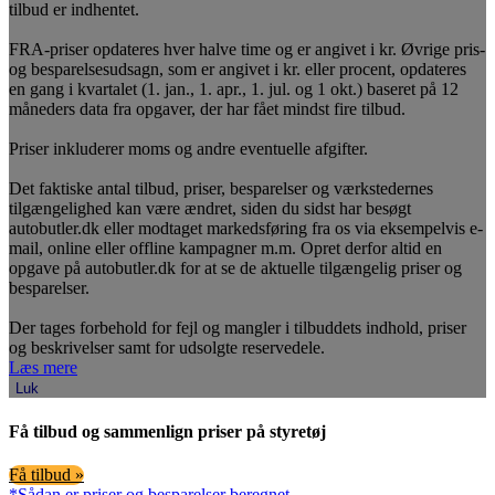
tilbud er indhentet.
FRA-priser opdateres hver halve time og er angivet i kr. Øvrige pris-
og besparelsesudsagn, som er angivet i kr. eller procent, opdateres
en gang i kvartalet (1. jan., 1. apr., 1. jul. og 1 okt.) baseret på 12
måneders data fra opgaver, der har fået mindst fire tilbud.
Priser inkluderer moms og andre eventuelle afgifter.
Det faktiske antal tilbud, priser, besparelser og værkstedernes
tilgængelighed kan være ændret, siden du sidst har besøgt
autobutler.dk eller modtaget markedsføring fra os via eksempelvis e-
mail, online eller offline kampagner m.m. Opret derfor altid en
opgave på autobutler.dk for at se de aktuelle tilgængelig priser og
besparelser.
Der tages forbehold for fejl og mangler i tilbuddets indhold, priser
og beskrivelser samt for udsolgte reservedele.
Læs mere
Luk
Få tilbud og sammenlign priser på styretøj
Få tilbud »
*Sådan er priser og besparelser beregnet