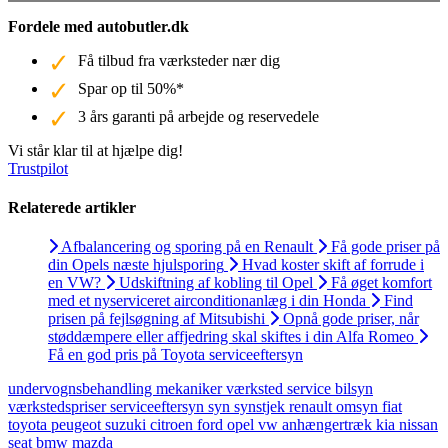
Fordele med autobutler.dk
Få tilbud fra værksteder nær dig
Spar op til 50%*
3 års garanti på arbejde og reservedele
Vi står klar til at hjælpe dig!
Trustpilot
Relaterede artikler
Afbalancering og sporing på en Renault
Få gode priser på
din Opels næste hjulsporing
Hvad koster skift af forrude i
en VW?
Udskiftning af kobling til Opel
Få øget komfort
med et nyserviceret airconditionanlæg i din Honda
Find
prisen på fejlsøgning af Mitsubishi
Opnå gode priser, når
støddæmpere eller affjedring skal skiftes i din Alfa Romeo
Få en god pris på Toyota serviceeftersyn
undervognsbehandling
mekaniker
værksted
service
bilsyn
værkstedspriser
serviceeftersyn
syn
synstjek
renault
omsyn
fiat
toyota
peugeot
suzuki
citroen
ford
opel
vw
anhængertræk
kia
nissan
seat
bmw
mazda