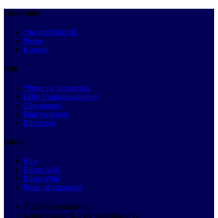
Autobutler
Om autobutler.dk
Presse
Kontakt
Info
*Priser og besparelser
FDM Værkstedskontrol
3 års garanti
Find værksted
Bilmærker
Bilråd
Blog
Bilens ABC
Bilens Wiki
Priser på reparation
© 2026 Autobutler.dk
Langebrogade 4, 1411 København K