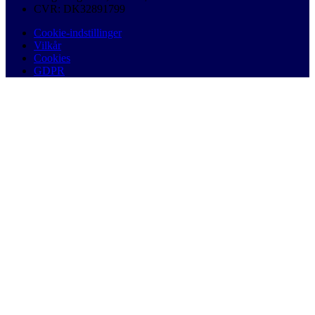
CVR: DK32891799
Cookie-indstillinger
Vilkår
Cookies
GDPR