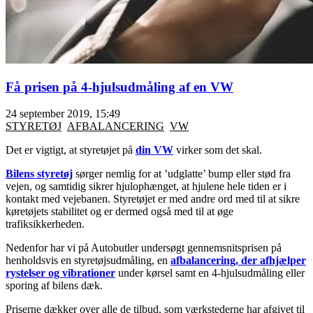
Få prisen på 4-hjulsudmåling af en VW
24 september 2019, 15:49
STYRETØJ
AFBALANCERING
VW
Det er vigtigt, at styretøjet på
din VW
virker som det skal.
Bilens styretøj
sørger nemlig for at ’udglatte’ bump eller stød fra
vejen, og samtidig sikrer hjulophænget, at hjulene hele tiden er i
kontakt med vejebanen. Styretøjet er med andre ord med til at sikre
køretøjets stabilitet og er dermed også med til at øge
trafiksikkerheden.
Nedenfor har vi på Autobutler undersøgt gennemsnitsprisen på
henholdsvis en styretøjsudmåling, en
afbalancering, der afhjælper
rystelser og vibrationer
under kørsel samt en 4-hjulsudmåling eller
sporing af bilens dæk.
Priserne dækker over alle de tilbud, som værkstederne har afgivet til