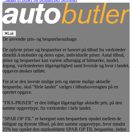
Luk
De anvendte pris- og besparelsesudsagn
De oplyste priser og besparelser er baseret på tilbud fra værksteder
tilmeldt Autobutler og deres egne, individuelle priser. Antal tilbud,
priser og besparelser kan variere afhængig af bilmærke, model,
årgang, værkstedernes tilgængelighed samt hvornår og hvor i landet,
opgaven ønskes udført.
For at se den laveste mulige pris og største mulige aktuelle
besparelse, skal “Hele landet” vælges i tilbudsoversigten på en
oprettet opgave.
"FRA-PRISER" er den billigst tilgængelige aktuelle pris, på den
samme opgavetype, fra værksteder i hele landet.
"SPAR OP TIL" er beregnet som besparelsen opnået mellem de
billigste og dyreste tilbud, på den samme opgavetype, hvor mindst
25% har opnået den markedsførte SPAR OP TIL besparelse, inden