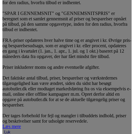
for den radius, hvorfra tilbud er indhentet.
"SPAR I GENNEMSNIT" og "GENNEMSNITSPRIS" er
beregnet som et samlet gennemsnit af priser og besparelser opnået
på tilbud, på den samme opgavetype, inden for den radius, hvorfra
tilbud er indhentet.
FRA-priser opdateres hver halve time og er angivet i kr. Øvrige pris-
og besparelsesudsagn, som er angivet i kr. eller procent, opdateres
en gang i kvartalet (1. jan., 1. apr., 1. jul. og 1 okt.) baseret på 12
måneders data fra opgaver, der har fået mindst fire tilbud.
Priser inkluderer moms og andre eventuelle afgifter.
Det faktiske antal tilbud, priser, besparelser og værkstedernes
tilgængelighed kan være ændret, siden du sidst har besøgt
autobutler.dk eller modtaget markedsføring fra os via eksempelvis e-
mail, online eller offline kampagner m.m. Opret derfor altid en
opgave på autobutler.dk for at se de aktuelle tilgængelig priser og
besparelser.
Der tages forbehold for fejl og mangler i tilbuddets indhold, priser
og beskrivelser samt for udsolgte reservedele.
Læs mere
Luk