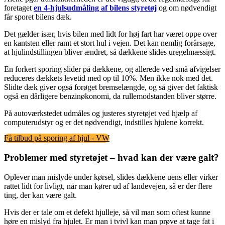
foretaget
en 4-hjulsudmåling af bilens styretøj
og om nødvendigt
får sporet bilens dæk.
Det gælder især, hvis bilen med lidt for høj fart har været oppe over
en kantsten eller ramt et stort hul i vejen. Det kan nemlig forårsage,
at hjulindstillingen bliver ændret, så dækkene slides uregelmæssigt.
En forkert sporing slider på dækkene, og allerede ved små afvigelser
reduceres dækkets levetid med op til 10%. Men ikke nok med det.
Slidte dæk giver også forøget bremselængde, og så giver det faktisk
også en dårligere benzinøkonomi, da rullemodstanden bliver større.
På autoværkstedet udmåles og justeres styretøjet ved hjælp af
computerudstyr og er det nødvendigt, indstilles hjulene korrekt.
Få tilbud på sporing af hjul - VW
Problemer med styretøjet – hvad kan der være galt?
Oplever man mislyde under kørsel, slides dækkene uens eller virker
rattet lidt for livligt, når man kører ud af landevejen, så er der flere
ting, der kan være galt.
Hvis der er tale om et defekt hjulleje, så vil man som oftest kunne
høre en mislyd fra hjulet. Er man i tvivl kan man prøve at tage fat i