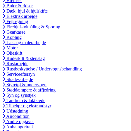
Bremser
Buler & ridser
Dæk, hjul & hjulskifte
Elektrisk arbejde
Fejlsøgning
Firehjulsudmåling & Sporing
Gearkasse
Kobling
Lak- og malerarbejde
Motor
Olieskift
Rudeskift & stenslag
Rustarbejde
Rustbeskyttelse / Undervognsbehandling
Serviceeftersyn
Skadesarbejde
Styretøj & undervogn
Støddæmpere & affjedring
Syn og synstjek
Tandrem & taktkæde
Tilbehør og ekstraudstyr
Udstødning
Aircondition
Andre opgaver
Anhængertræk