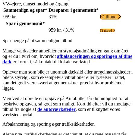
VW-ejere, uanset model og årgang.
Sammenlign og spar*
Du sparer i gennemsnit*
959 kr.
31%
Få tilbud
Spar i gennemsnit*
959 kr. / 31%
Få tilbud
Spar penge på at sammenligne tilbud
Mange værksteder anbefaler en styretøjsudmåling en gang om året,
og er du i tvivl om, hvorvidt
afbalanceringen og sporingen af dine
dæk
er korrekt, så kontakt dit lokale værksted.
Oplever man som bilejer unormalt dækslid eller uregelmæssigheder i
bilens styretøj, som eksempelvis vibrationer eller rystelser i rattet,
kan det godt være svært at gennemskue, præcist hvor problemet
ligger.
Men ved at oprette en opgave på Autobutler får du mulighed for at
beskrive opgaven, så godt som muligt. Kort tid efter vil du modtage
tilbud fra nogle af
de autoværksteder
, som er tilknyttet vores
værkstedsportal.
Afbalancering og sporing øger trafiksikkerheden
Alene pga. trafiksikkerheden er det vigtigt, at du regelmæssigt får