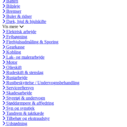
Batteri
Bilpleje
Bremser
Buler & ridser
Dæk, hjul & hjulskifte
Vis mere
Elektrisk arbejde
Fejlsøgning
Firehjulsudmåling & Sporing
Gearkasse
Kobling
Lak- og malerarbejde
Motor
Olieskift
Rudeskift & stenslag
Rustarbejde
Rustbeskyttelse / Undervognsbehandling
Serviceeftersyn
Skadesarbejde
Styretøj & undervogn
Støddæmpere & affjedring
Syn og synstjek
Tandrem & taktkæde
Tilbehør og ekstraudstyr
Udstødning