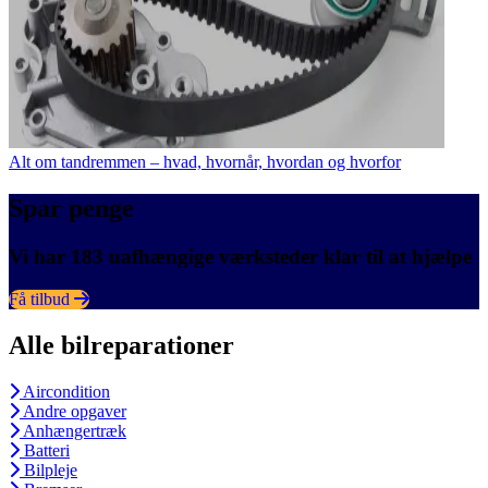
Alt om tandremmen – hvad, hvornår, hvordan og hvorfor
Spar penge
Vi har 183 uafhængige værksteder klar til at hjælpe
Få tilbud
Alle bilreparationer
Aircondition
Andre opgaver
Anhængertræk
Batteri
Bilpleje