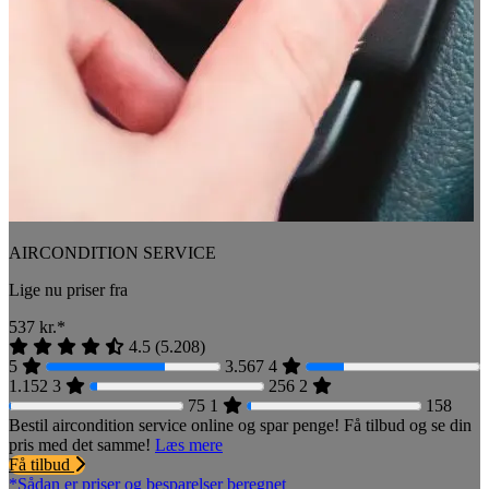
AIRCONDITION SERVICE
Lige nu priser fra
537
kr.*
4.5
(
5.208
)
5
3.567
4
1.152
3
256
2
75
1
158
Bestil aircondition service online og spar penge! Få tilbud og se din
pris med det samme!
Læs mere
Få tilbud
*Sådan er priser og besparelser beregnet