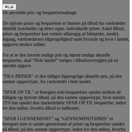
Luk
De anvendte pris- og besparelsesudsagn
De oplyste priser og besparelser er baseret på tilbud fra værksteder
tilmeldt Autobutler og deres egne, individuelle priser. Antal tilbud,
priser og besparelser kan variere afhængig af bilmærke, model,
årgang, værkstedernes tilgængelighed samt hvornår og hvor i landet,
opgaven ønskes udført.
For at se den laveste mulige pris og største mulige aktuelle
besparelse, skal “Hele landet” vælges i tilbudsoversigten på en
oprettet opgave.
"FRA-PRISER" er den billigst tilgængelige aktuelle pris, på den
samme opgavetype, fra værksteder i hele landet.
"SPAR OP TIL" er beregnet som besparelsen opnået mellem de
billigste og dyreste tilbud, på den samme opgavetype, hvor mindst
25% har opnået den markedsførte SPAR OP TIL besparelse, inden
for den radius, hvorfra tilbud er indhentet.
"SPAR I GENNEMSNIT" og "GENNEMSNITSPRIS" er
beregnet som et samlet gennemsnit af priser og besparelser opnået
på tilbud, på den samme opgavetype, inden for den radius, hvorfra