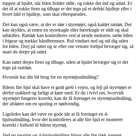
toppen af hjulet, når bilen holder stille, og rokke det ind og udad. Er
det til at rokke frem og tilbage er det tegn på et defekt hjulleje eller i
hvert fald et hjulleje, som skal efterspændes.
Det kan også være, at der er slør i styretøjet, også kaldet ratslør. Det
kan skyldes, at enten en styrekugle eller bærekugle er slidt og skal
udskiftes. Ratslør kan kontrolleres ved at tænde motoren, sætte bilen
i frigear og trække håndbremsen. Rul vinduet ned og stil dig uden
for bilen. Drej på rattet og se efter om venstre forhjul bevæger sig, så
snart du drejer på rattet.
Kan rattet drejes frem og tilbage, uden at hjulet bevæger sig er det
tegn på rastslør.
Hvornår har din bil brug for en styretøjsudmåling?
Bilens fire hjul skal have et godt greb i vejen, og fejl på styretøjet er
derfor usikkert og farligt at køre med. Er du i tvivl om, hvorvidt
styretøjet fungerer korrekt, kan du få foretaget en styretøjsudmåling,
der afslører om en sporing er nødvendig.
Ligeledes kan det være en gode ide at få foretaget en 4-
hjulsudmåling, hvor det kontrolleres at alle fire hjul er monteret
korrekt i forhold til bilens styretøj.
Ved en sporing og 4-hjulsudmåling bliver alle fire dæk justeret