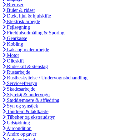
Bremser
Buler & ridser
Dæk, hjul & hjulskifte
Elektrisk arbejde
Fejlsøgning
Firehjulsudmåling & Sporing
Gearkasse
Kobling
Lak- og malerarbejde
Motor
Olieskift
Rudeskift & stenslag
Rustarbejde
Rustbeskyttelse / Undervognsbehandling
Serviceeftersyn
Skadesarbejde
Styretøj & undervogn
Støddæmpere & affjedring
Syn og synstjek
Tandrem & taktkæde
Tilbehør og ekstraudstyr
Udstødning
Aircondition
Andre opgaver
Anhængertræk