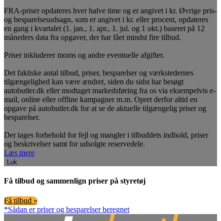
FRA-priser opdateres hver halve time og er angivet i kr. Øvrige pris-
og besparelsesudsagn, som er angivet i kr. eller procent, opdateres
en gang i kvartalet (1. jan., 1. apr., 1. jul. og 1 okt.) baseret på 12
måneders data fra opgaver, der har fået mindst fire tilbud.
Priser inkluderer moms og andre eventuelle afgifter.
Det faktiske antal tilbud, priser, besparelser og værkstedernes
tilgængelighed kan være ændret, siden du sidst har besøgt
autobutler.dk eller modtaget markedsføring fra os via eksempelvis e-
mail, online eller offline kampagner m.m. Opret derfor altid en
opgave på autobutler.dk for at se de aktuelle tilgængelig priser og
besparelser.
Der tages forbehold for fejl og mangler i tilbuddets indhold, priser
og beskrivelser samt for udsolgte reservedele.
Læs mere
Luk
Få tilbud og sammenlign priser på styretøj
Få tilbud »
*Sådan er priser og besparelser beregnet