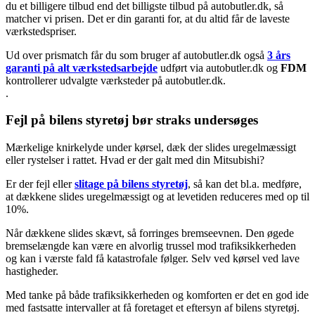
du et billigere tilbud end det billigste tilbud på autobutler.dk, så
matcher vi prisen. Det er din garanti for, at du altid får de laveste
værkstedspriser.
Ud over prismatch får du som bruger af autobutler.dk også
3 års
garanti på alt værkstedsarbejde
udført via autobutler.dk og
FDM
kontrollerer udvalgte værksteder på autobutler.dk.
.
Fejl på bilens styretøj bør straks undersøges
Mærkelige knirkelyde under kørsel, dæk der slides uregelmæssigt
eller rystelser i rattet. Hvad er der galt med din Mitsubishi?
Er der fejl eller
slitage på bilens styretøj
, så kan det bl.a. medføre,
at dækkene slides uregelmæssigt og at levetiden reduceres med op til
10%.
Når dækkene slides skævt, så forringes bremseevnen. Den øgede
bremselængde kan være en alvorlig trussel mod trafiksikkerheden
og kan i værste fald få katastrofale følger. Selv ved kørsel ved lave
hastigheder.
Med tanke på både trafiksikkerheden og komforten er det en god ide
med fastsatte intervaller at få foretaget et eftersyn af bilens styretøj.