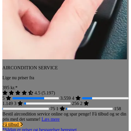
AIRCONDITION SERVICE
Lige nu priser fra
395
kr.*
4.5
(
5.197
)
5
3.559
4
1.149
3
256
2
75
1
158
Bestil aircondition service online og spar penge! Få tilbud og se din
pris med det samme!
Læs mere
Få tilbud
*Sådan er priser og besparelser beregnet