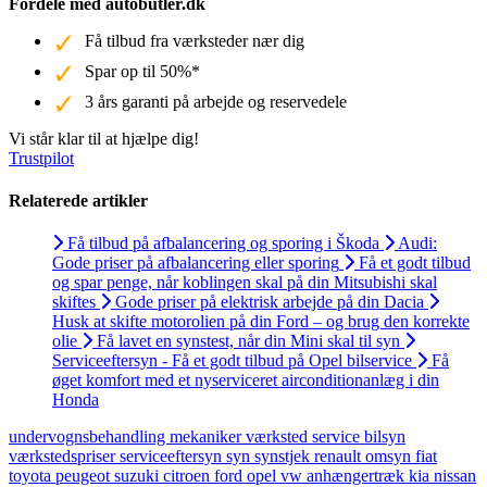
Fordele med autobutler.dk
Få tilbud fra værksteder nær dig
Spar op til 50%*
3 års garanti på arbejde og reservedele
Vi står klar til at hjælpe dig!
Trustpilot
Relaterede artikler
Få tilbud på afbalancering og sporing i Škoda
Audi:
Gode priser på afbalancering eller sporing
Få et godt tilbud
og spar penge, når koblingen skal på din Mitsubishi skal
skiftes
Gode priser på elektrisk arbejde på din Dacia
Husk at skifte motorolien på din Ford – og brug den korrekte
olie
Få lavet en synstest, når din Mini skal til syn
Serviceeftersyn - Få et godt tilbud på Opel bilservice
Få
øget komfort med et nyserviceret airconditionanlæg i din
Honda
undervognsbehandling
mekaniker
værksted
service
bilsyn
værkstedspriser
serviceeftersyn
syn
synstjek
renault
omsyn
fiat
toyota
peugeot
suzuki
citroen
ford
opel
vw
anhængertræk
kia
nissan