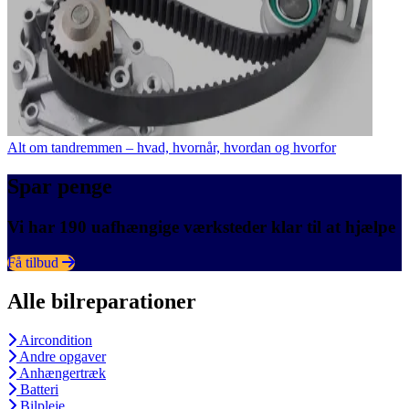
Alt om tandremmen – hvad, hvornår, hvordan og hvorfor
Spar penge
Vi har 190 uafhængige værksteder klar til at hjælpe
Få tilbud
Alle bilreparationer
Aircondition
Andre opgaver
Anhængertræk
Batteri
Bilpleje