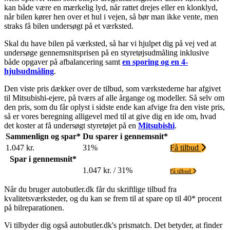
kan både være en mærkelig lyd, når rattet drejes eller en klonklyd,
når bilen kører hen over et hul i vejen, så bør man ikke vente, men
straks få bilen undersøgt på et værksted.
Skal du have bilen på værksted, så har vi hjulpet dig på vej ved at
undersøge gennemsnitsprisen på en styretøjsudmåling inklusive
både opgaver på afbalancering samt
en sporing og en 4-
hjulsudmåling
.
Den viste pris dækker over de tilbud, som værkstederne har afgivet
til Mitsubishi-ejere, på tværs af alle årgange og modeller. Så selv om
den pris, som du får oplyst i sidste ende kan afvige fra den viste pris,
så er vores beregning alligevel med til at give dig en ide om, hvad
det koster at få undersøgt styretøjet på en
Mitsubishi
.
Sammenlign og spar*
Du sparer i gennemsnit*
1.047 kr.
31%
Få tilbud
Spar i gennemsnit*
1.047 kr. / 31%
Få tilbud
Når du bruger autobutler.dk får du skriftlige tilbud fra
kvalitetsværksteder, og du kan se frem til at spare op til 40* procent
på bilreparationen.
Vi tilbyder dig også autobutler.dk's prismatch. Det betyder, at finder