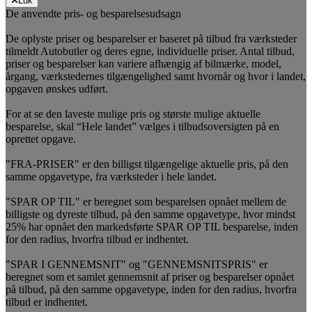
Luk
De anvendte pris- og besparelsesudsagn
De oplyste priser og besparelser er baseret på tilbud fra værksteder
tilmeldt Autobutler og deres egne, individuelle priser. Antal tilbud,
priser og besparelser kan variere afhængig af bilmærke, model,
årgang, værkstedernes tilgængelighed samt hvornår og hvor i landet,
opgaven ønskes udført.
For at se den laveste mulige pris og største mulige aktuelle
besparelse, skal “Hele landet” vælges i tilbudsoversigten på en
oprettet opgave.
"FRA-PRISER" er den billigst tilgængelige aktuelle pris, på den
samme opgavetype, fra værksteder i hele landet.
"SPAR OP TIL" er beregnet som besparelsen opnået mellem de
billigste og dyreste tilbud, på den samme opgavetype, hvor mindst
25% har opnået den markedsførte SPAR OP TIL besparelse, inden
for den radius, hvorfra tilbud er indhentet.
"SPAR I GENNEMSNIT" og "GENNEMSNITSPRIS" er
beregnet som et samlet gennemsnit af priser og besparelser opnået
på tilbud, på den samme opgavetype, inden for den radius, hvorfra
tilbud er indhentet.