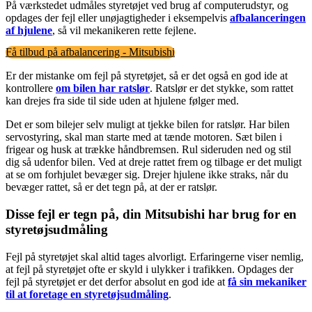
På værkstedet udmåles styretøjet ved brug af computerudstyr, og
opdages der fejl eller unøjagtigheder i eksempelvis
afbalanceringen
af hjulene
, så vil mekanikeren rette fejlene.
Få tilbud på afbalancering - Mitsubishi
Er der mistanke om fejl på styretøjet, så er det også en god ide at
kontrollere
om bilen har ratslør
. Ratslør er det stykke, som rattet
kan drejes fra side til side uden at hjulene følger med.
Det er som bilejer selv muligt at tjekke bilen for ratslør. Har bilen
servostyring, skal man starte med at tænde motoren. Sæt bilen i
frigear og husk at trække håndbremsen. Rul sideruden ned og stil
dig så udenfor bilen. Ved at dreje rattet frem og tilbage er det muligt
at se om forhjulet bevæger sig. Drejer hjulene ikke straks, når du
bevæger rattet, så er det tegn på, at der er ratslør.
Disse fejl er tegn på, din Mitsubishi har brug for en
styretøjsudmåling
Fejl på styretøjet skal altid tages alvorligt. Erfaringerne viser nemlig,
at fejl på styretøjet ofte er skyld i ulykker i trafikken. Opdages der
fejl på styretøjet er det derfor absolut en god ide at
få sin mekaniker
til at foretage en styretøjsudmåling
.