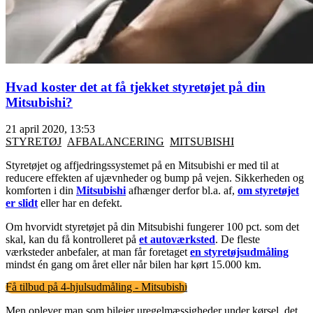
Hvad koster det at få tjekket styretøjet på din
Mitsubishi?
21 april 2020, 13:53
STYRETØJ
AFBALANCERING
MITSUBISHI
Styretøjet og affjedringssystemet på en Mitsubishi er med til at
reducere effekten af ujævnheder og bump på vejen. Sikkerheden og
komforten i din
Mitsubishi
afhænger derfor bl.a. af,
om styretøjet
er slidt
eller har en defekt.
Om hvorvidt styretøjet på din Mitsubishi fungerer 100 pct. som det
skal, kan du få kontrolleret på
et autoværksted
. De fleste
værksteder anbefaler, at man får foretaget
en styretøjsudmåling
mindst én gang om året eller når bilen har kørt 15.000 km.
Få tilbud på 4-hjulsudmåling - Mitsubishi
Men oplever man som bilejer uregelmæssigheder under kørsel, det