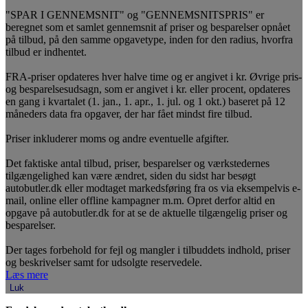
"SPAR I GENNEMSNIT" og "GENNEMSNITSPRIS" er
beregnet som et samlet gennemsnit af priser og besparelser opnået
på tilbud, på den samme opgavetype, inden for den radius, hvorfra
tilbud er indhentet.
FRA-priser opdateres hver halve time og er angivet i kr. Øvrige pris-
og besparelsesudsagn, som er angivet i kr. eller procent, opdateres
en gang i kvartalet (1. jan., 1. apr., 1. jul. og 1 okt.) baseret på 12
måneders data fra opgaver, der har fået mindst fire tilbud.
Priser inkluderer moms og andre eventuelle afgifter.
Det faktiske antal tilbud, priser, besparelser og værkstedernes
tilgængelighed kan være ændret, siden du sidst har besøgt
autobutler.dk eller modtaget markedsføring fra os via eksempelvis e-
mail, online eller offline kampagner m.m. Opret derfor altid en
opgave på autobutler.dk for at se de aktuelle tilgængelig priser og
besparelser.
Der tages forbehold for fejl og mangler i tilbuddets indhold, priser
og beskrivelser samt for udsolgte reservedele.
Læs mere
Luk