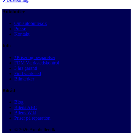
Udstødning
Autobutler
Om autobutler.dk
Presse
Kontakt
Info
*Priser og besparelser
FDM Værkstedskontrol
3 års garanti
Find værksted
Bilmærker
Bilråd
Blog
Bilens ABC
Bilens Wiki
Priser på reparation
© 2026 Autobutler.dk