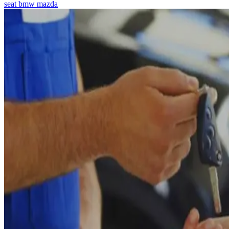
seat
bmw
mazda