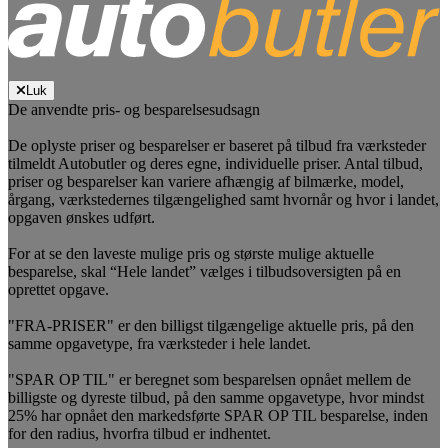
Luk
De anvendte pris- og besparelsesudsagn
De oplyste priser og besparelser er baseret på tilbud fra værksteder
tilmeldt Autobutler og deres egne, individuelle priser. Antal tilbud,
priser og besparelser kan variere afhængig af bilmærke, model,
årgang, værkstedernes tilgængelighed samt hvornår og hvor i landet,
opgaven ønskes udført.
For at se den laveste mulige pris og største mulige aktuelle
besparelse, skal “Hele landet” vælges i tilbudsoversigten på en
oprettet opgave.
"FRA-PRISER" er den billigst tilgængelige aktuelle pris, på den
samme opgavetype, fra værksteder i hele landet.
"SPAR OP TIL" er beregnet som besparelsen opnået mellem de
billigste og dyreste tilbud, på den samme opgavetype, hvor mindst
25% har opnået den markedsførte SPAR OP TIL besparelse, inden
for den radius, hvorfra tilbud er indhentet.