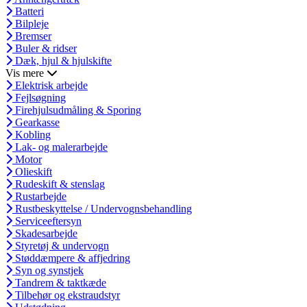
Batteri
Bilpleje
Bremser
Buler & ridser
Dæk, hjul & hjulskifte
Vis mere
Elektrisk arbejde
Fejlsøgning
Firehjulsudmåling & Sporing
Gearkasse
Kobling
Lak- og malerarbejde
Motor
Olieskift
Rudeskift & stenslag
Rustarbejde
Rustbeskyttelse / Undervognsbehandling
Serviceeftersyn
Skadesarbejde
Styretøj & undervogn
Støddæmpere & affjedring
Syn og synstjek
Tandrem & taktkæde
Tilbehør og ekstraudstyr