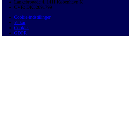
Langebrogade 4, 1411 København K
CVR: DK32891799
Cookie-indstillinger
Vilkår
Cookies
GDPR