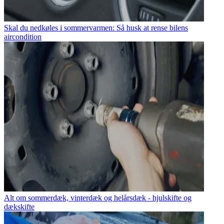
Skal du nedkøles i sommervarmen: Så husk at rense bilens
aircondition
Alt om sommerdæk, vinterdæk og helårsdæk - hjulskifte og
dækskifte