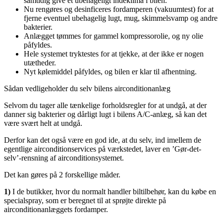
samtidig give et ubehageligt indeklima i bilen.
Nu rengøres og desinficeres fordamperen (vakuumtest) for at
fjerne eventuel ubehagelig lugt, mug, skimmelsvamp og andre
bakterier.
Anlægget tømmes for gammel kompressorolie, og ny olie
påfyldes.
Hele systemet tryktestes for at tjekke, at der ikke er nogen
utætheder.
Nyt kølemiddel påfyldes, og bilen er klar til afhentning.
Sådan vedligeholder du selv bilens airconditionanlæg
Selvom du tager alle tænkelige forholdsregler for at undgå, at der
danner sig bakterier og dårligt lugt i bilens A/C-anlæg, så kan det
være svært helt at undgå.
Derfor kan det også være en god ide, at du selv, ind imellem de
egentlige airconditionservices på værkstedet, laver en ’Gør-det-
selv’-rensning af airconditionsystemet.
Det kan gøres på 2 forskellige måder.
1)
I de butikker, hvor du normalt handler biltilbehør, kan du købe en
specialspray, som er beregnet til at sprøjte direkte på
airconditionanlæggets fordamper.