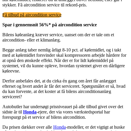
stykker. Få aircondition service til rekord-pris.
Få tilbud på aircondition service
Spar i gennemsnit 56%* på aircondition service
Bilens køleanlæg kræver service, uanset om der er tale om et
aircondition- eller et klimanlæg.
Begge anlæg taber nemlig årligt 8-10 pct. af kølemidlet, og i takt
med at kølemidlet forsvinder skal kompressoren arbejde hårdere for
at opnå den ønskede effekt. Når der er for lidt kølemiddel på
systemet, vil du kunne opleve, hvordan systemet giver en dårligere
køleevne.
Derfor anbefales det, at du cirka én gang om året får anlægget
efterset og hvert andet år får det serviceret. Spørgsmålet er så, hvad
du kan forvente, at det koster at få bilens airconditionanlæg
serviceret?
Autobutler har undersøgt prisniveauet på alle tilbud givet over det
sidste år til
Honda
-ejere, der via vores værkstedsportal har
forespurgt på et service af bilens aircondition.
Da prisen dækker over alle
Honda
-modeller, er det vigtigt at huske