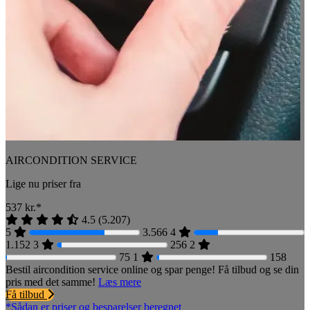
AIRCONDITION SERVICE
Lige nu priser fra
537
kr.*
4.5
(
5.207
)
5
3.566
4
1.152
3
256
2
75
1
158
Bestil aircondition service online og spar penge! Få tilbud og se din
pris med det samme!
Læs mere
Få tilbud
*Sådan er priser og besparelser beregnet