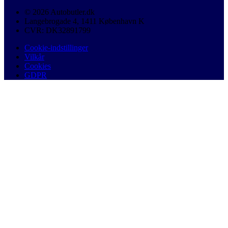
© 2026 Autobutler.dk
Langebrogade 4, 1411 København K
CVR: DK32891799
Cookie-indstillinger
Vilkår
Cookies
GDPR