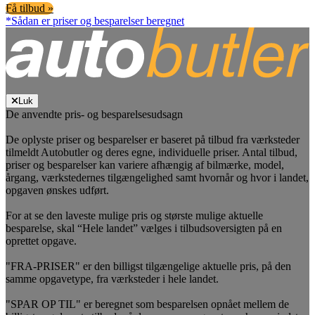
Få tilbud »
*Sådan er priser og besparelser beregnet
Luk
De anvendte pris- og besparelsesudsagn
De oplyste priser og besparelser er baseret på tilbud fra værksteder
tilmeldt Autobutler og deres egne, individuelle priser. Antal tilbud,
priser og besparelser kan variere afhængig af bilmærke, model,
årgang, værkstedernes tilgængelighed samt hvornår og hvor i landet,
opgaven ønskes udført.
For at se den laveste mulige pris og største mulige aktuelle
besparelse, skal “Hele landet” vælges i tilbudsoversigten på en
oprettet opgave.
"FRA-PRISER" er den billigst tilgængelige aktuelle pris, på den
samme opgavetype, fra værksteder i hele landet.
"SPAR OP TIL" er beregnet som besparelsen opnået mellem de