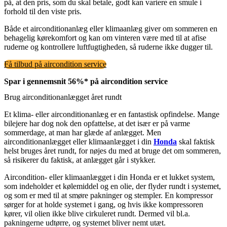
på, at den pris, som du skal betale, godt kan variere en smule i
forhold til den viste pris.
Både et airconditionanlæg eller klimaanlæg giver om sommeren en
behagelig kørekomfort og kan om vinteren være med til at afise
ruderne og kontrollere luftfugtigheden, så ruderne ikke dugger til.
Få tilbud på aircondition service
Spar i gennemsnit 56%* på aircondition service
Brug airconditionanlægget året rundt
Et klima- eller airconditionanlæg er en fantastisk opfindelse. Mange
bilejere har dog nok den opfattelse, at det især er på varme
sommerdage, at man har glæde af anlægget. Men
airconditionanlægget eller klimaanlægget i din
Honda
skal faktisk
helst bruges året rundt, for nøjes du med at bruge det om sommeren,
så risikerer du faktisk, at anlægget går i stykker.
Aircondition- eller klimaanlægget i din Honda er et lukket system,
som indeholder et kølemiddel og en olie, der flyder rundt i systemet,
og som er med til at smøre pakninger og stempler. En kompressor
sørger for at holde systemet i gang, og hvis ikke kompressoren
kører, vil olien ikke blive cirkuleret rundt. Dermed vil bl.a.
pakningerne udtørre, og systemet bliver nemt utæt.