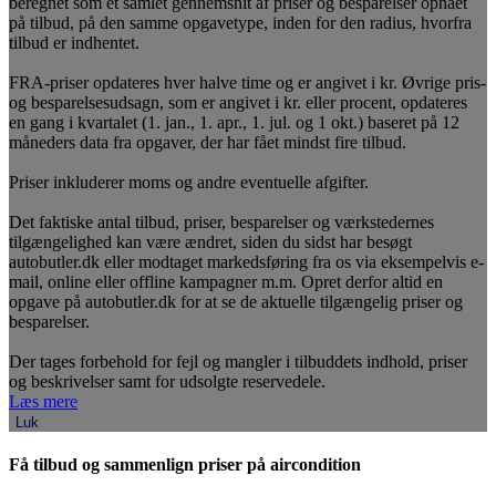
beregnet som et samlet gennemsnit af priser og besparelser opnået
på tilbud, på den samme opgavetype, inden for den radius, hvorfra
tilbud er indhentet.
FRA-priser opdateres hver halve time og er angivet i kr. Øvrige pris-
og besparelsesudsagn, som er angivet i kr. eller procent, opdateres
en gang i kvartalet (1. jan., 1. apr., 1. jul. og 1 okt.) baseret på 12
måneders data fra opgaver, der har fået mindst fire tilbud.
Priser inkluderer moms og andre eventuelle afgifter.
Det faktiske antal tilbud, priser, besparelser og værkstedernes
tilgængelighed kan være ændret, siden du sidst har besøgt
autobutler.dk eller modtaget markedsføring fra os via eksempelvis e-
mail, online eller offline kampagner m.m. Opret derfor altid en
opgave på autobutler.dk for at se de aktuelle tilgængelig priser og
besparelser.
Der tages forbehold for fejl og mangler i tilbuddets indhold, priser
og beskrivelser samt for udsolgte reservedele.
Læs mere
Luk
Få tilbud og sammenlign priser på aircondition