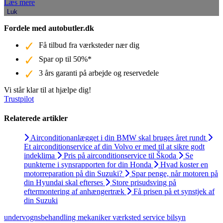
Læs mere
Luk
Fordele med autobutler.dk
Få tilbud fra værksteder nær dig
Spar op til 50%*
3 års garanti på arbejde og reservedele
Vi står klar til at hjælpe dig!
Trustpilot
Relaterede artikler
Airconditionanlægget i din BMW skal bruges året rundt
Et airconditionservice af din Volvo er med til at sikre godt
indeklima
Pris på airconditionservice til Škoda
Se
punkterne i synsrapporten for din Honda
Hvad koster en
motorreparation på din Suzuki?
Spar penge, når motoren på
din Hyundai skal efterses
Store prisudsving på
eftermontering af anhængertræk
Få prisen på et synstjek af
din Suzuki
undervognsbehandling
mekaniker
værksted
service
bilsyn