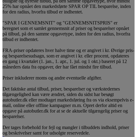
billigste og dyreste tilbud, på den samme opgavetype, hvor mindst
25% har opnået den markedsførte SPAR OP TIL besparelse, inden
for den radius, hvorfra tilbud er indhentet.
"SPAR I GENNEMSNIT" og "GENNEMSNITSPRIS" er
beregnet som et samlet gennemsnit af priser og besparelser opnået
på tilbud, på den samme opgavetype, inden for den radius, hvorfra
tilbud er indhentet.
FRA-priser opdateres hver halve time og er angivet i kr. Øvrige pris-
og besparelsesudsagn, som er angivet i kr. eller procent, opdateres
en gang i kvartalet (1. jan., 1. apr., 1. jul. og 1 okt.) baseret på 12
måneders data fra opgaver, der har fået mindst fire tilbud.
Priser inkluderer moms og andre eventuelle afgifter.
Det faktiske antal tilbud, priser, besparelser og værkstedernes
tilgængelighed kan være ændret, siden du sidst har besøgt
autobutler.dk eller modtaget markedsføring fra os via eksempelvis e-
mail, online eller offline kampagner m.m. Opret derfor altid en
opgave på autobutler.dk for at se de aktuelle tilgængelig priser og
besparelser.
Der tages forbehold for fejl og mangler i tilbuddets indhold, priser
og beskrivelser samt for udsolgte reservedele.