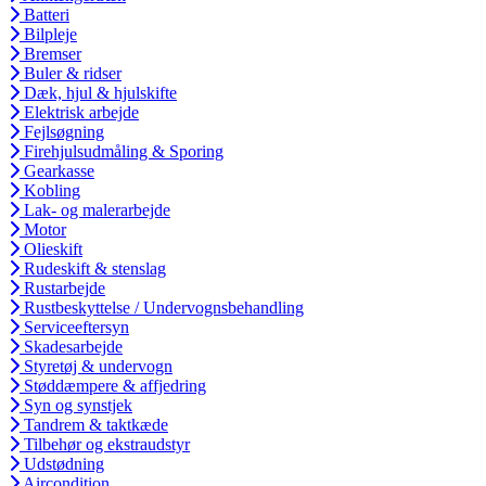
Batteri
Bilpleje
Bremser
Buler & ridser
Dæk, hjul & hjulskifte
Elektrisk arbejde
Fejlsøgning
Firehjulsudmåling & Sporing
Gearkasse
Kobling
Lak- og malerarbejde
Motor
Olieskift
Rudeskift & stenslag
Rustarbejde
Rustbeskyttelse / Undervognsbehandling
Serviceeftersyn
Skadesarbejde
Styretøj & undervogn
Støddæmpere & affjedring
Syn og synstjek
Tandrem & taktkæde
Tilbehør og ekstraudstyr
Udstødning
Aircondition