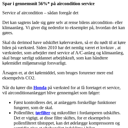
Spar i gennemsnit 56%* på aircondition service
Service af aircondition – sådan foregår det
Det kan sagtens lade sig gøre selv at rense bilens aircondition- eller
klimaanlæg. Vi giver dig nedenfor to eksempler på, hvordan det kan
gøres.
Skal du derimod have udskiftet kølervæsken, så er du nødt til at køre
bilen på værksted. Siden 2010 har det nemlig været et lovkrav , at
værksteder, som arbejder med service af A/C-anlæg og klimaanlæg,
skal bruge særligt uddannet arbejdskraft, som kan håndtere
kølemidlet miljømæssigt forsvarligt.
Årsagen er, at det kølemiddel, som bruges forurener mere end
eksempelvis CO2.
Når du kører din
Honda
på værksted for at få foretaget et service,
vil airconditionanlægget blive gennemgået som følger:
Først kontrolleres det, at anlæggets forskellige funktioner
fungerer, som de skal.
Pollenfilter,
tørfilter
og mikrofilter i fordamperen udskiftes.
Det er vigtigt, at disse filtre skiftes, for er eksempelvis
pollenfilteret tilstoppet, kan det ødelægge kompressoren og