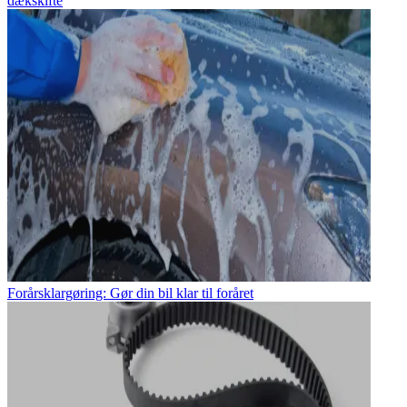
dækskifte
Forårsklargøring: Gør din bil klar til foråret