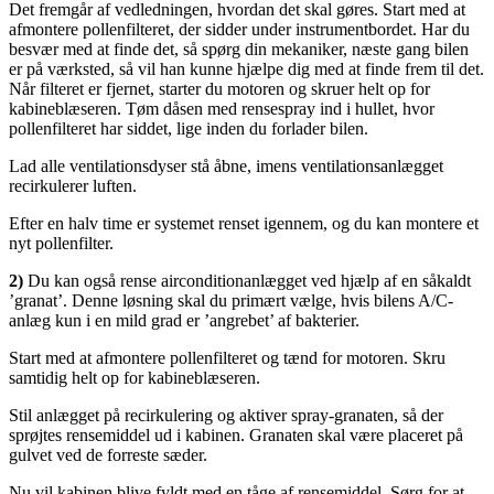
Det fremgår af vedledningen, hvordan det skal gøres. Start med at
afmontere pollenfilteret, der sidder under instrumentbordet. Har du
besvær med at finde det, så spørg din mekaniker, næste gang bilen
er på værksted, så vil han kunne hjælpe dig med at finde frem til det.
Når filteret er fjernet, starter du motoren og skruer helt op for
kabineblæseren. Tøm dåsen med rensespray ind i hullet, hvor
pollenfilteret har siddet, lige inden du forlader bilen.
Lad alle ventilationsdyser stå åbne, imens ventilationsanlægget
recirkulerer luften.
Efter en halv time er systemet renset igennem, og du kan montere et
nyt pollenfilter.
2)
Du kan også rense airconditionanlægget ved hjælp af en såkaldt
’granat’. Denne løsning skal du primært vælge, hvis bilens A/C-
anlæg kun i en mild grad er ’angrebet’ af bakterier.
Start med at afmontere pollenfilteret og tænd for motoren. Skru
samtidig helt op for kabineblæseren.
Stil anlægget på recirkulering og aktiver spray-granaten, så der
sprøjtes rensemiddel ud i kabinen. Granaten skal være placeret på
gulvet ved de forreste sæder.
Nu vil kabinen blive fyldt med en tåge af rensemiddel. Sørg for at