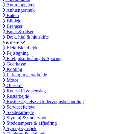
Andre opgaver
Anhængertræk
Batteri
Bilpleje
Bremser
Buler & ridser
Dæk, hjul & hjulskifte
Vis mere
Elektrisk arbejde
Fejlsøgning
Firehjulsudmåling & Sporing
Gearkasse
Kobling
Lak- og malerarbejde
Motor
Olieskift
Rudeskift & stenslag
Rustarbejde
Rustbeskyttelse / Undervognsbehandling
Serviceeftersyn
Skadesarbejde
Styretøj & undervogn
Støddæmpere & affjedring
Syn og synstjek
Tandrem & taktkæde