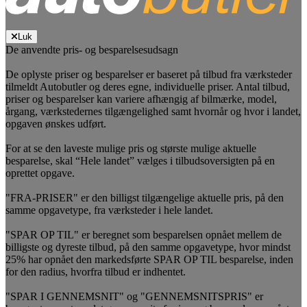
Luk
De anvendte pris- og besparelsesudsagn
De oplyste priser og besparelser er baseret på tilbud fra værksteder
tilmeldt Autobutler og deres egne, individuelle priser. Antal tilbud,
priser og besparelser kan variere afhængig af bilmærke, model,
årgang, værkstedernes tilgængelighed samt hvornår og hvor i landet,
opgaven ønskes udført.
For at se den laveste mulige pris og største mulige aktuelle
besparelse, skal “Hele landet” vælges i tilbudsoversigten på en
oprettet opgave.
"FRA-PRISER" er den billigst tilgængelige aktuelle pris, på den
samme opgavetype, fra værksteder i hele landet.
"SPAR OP TIL" er beregnet som besparelsen opnået mellem de
billigste og dyreste tilbud, på den samme opgavetype, hvor mindst
25% har opnået den markedsførte SPAR OP TIL besparelse, inden
for den radius, hvorfra tilbud er indhentet.
"SPAR I GENNEMSNIT" og "GENNEMSNITSPRIS" er