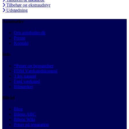
Tilbehør og ekstraudstyr
Udstødning
Autobutler
Om autobutler.dk
Presse
Kontakt
Info
*Priser og besparelser
FDM Værkstedskontrol
3 års garanti
Find værksted
Bilmærker
Bilråd
Blog
Bilens ABC
Bilens Wiki
Priser på reparation