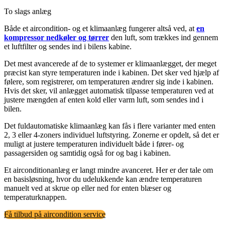
To slags anlæg
Både et aircondition- og et klimaanlæg fungerer altså ved, at
en
kompressor nedkøler og tørrer
den luft, som trækkes ind gennem
et luftfilter og sendes ind i bilens kabine.
Det mest avancerede af de to systemer er klimaanlægget, der meget
præcist kan styre temperaturen inde i kabinen. Det sker ved hjælp af
følere, som registrerer, om temperaturen ændrer sig inde i kabinen.
Hvis det sker, vil anlægget automatisk tilpasse temperaturen ved at
justere mængden af enten kold eller varm luft, som sendes ind i
bilen.
Det fuldautomatiske klimaanlæg kan fås i flere varianter med enten
2, 3 eller 4-zoners individuel luftstyring. Zonerne er opdelt, så det er
muligt at justere temperaturen individuelt både i fører- og
passagersiden og samtidig også for og bag i kabinen.
Et airconditionanlæg er langt mindre avanceret. Her er der tale om
en basisløsning, hvor du udelukkende kan ændre temperaturen
manuelt ved at skrue op eller ned for enten blæser og
temperaturknappen.
Få tilbud på aircondition service