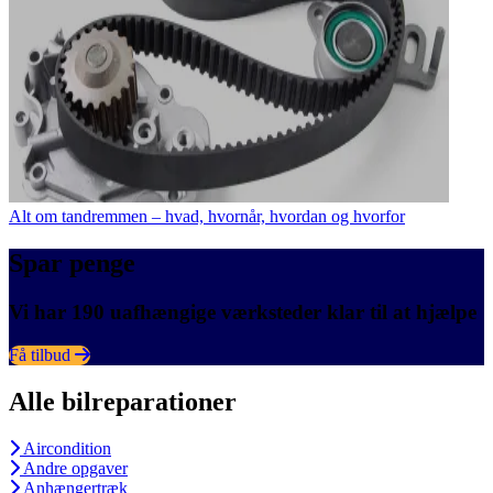
Alt om tandremmen – hvad, hvornår, hvordan og hvorfor
Spar penge
Vi har 190 uafhængige værksteder klar til at hjælpe
Få tilbud
Alle bilreparationer
Aircondition
Andre opgaver
Anhængertræk