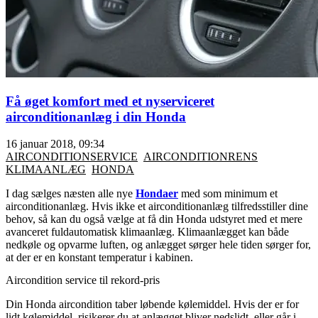
Få øget komfort med et nyserviceret
airconditionanlæg i din Honda
16 januar 2018, 09:34
AIRCONDITIONSERVICE
AIRCONDITIONRENS
KLIMAANLÆG
HONDA
I dag sælges næsten alle nye
Hondaer
med som minimum et
airconditionanlæg. Hvis ikke et airconditionanlæg tilfredsstiller dine
behov, så kan du også vælge at få din Honda udstyret med et mere
avanceret fuldautomatisk klimaanlæg. Klimaanlægget kan både
nedkøle og opvarme luften, og anlægget sørger hele tiden sørger for,
at der er en konstant temperatur i kabinen.
Aircondition service til rekord-pris
Din Honda aircondition taber løbende kølemiddel. Hvis der er for
lidt kølemiddel, risikerer du at anlægget bliver nedslidt, eller går i