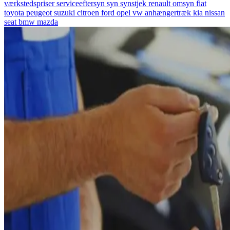
værkstedspriser
serviceeftersyn
syn
synstjek
renault
omsyn
fiat
toyota
peugeot
suzuki
citroen
ford
opel
vw
anhængertræk
kia
nissan
seat
bmw
mazda