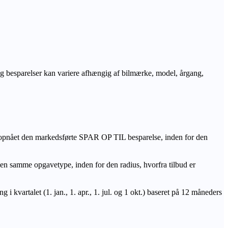
r og besparelser kan variere afhængig af bilmærke, model, årgang,
 opnået den markedsførte SPAR OP TIL besparelse, inden for den
amme opgavetype, inden for den radius, hvorfra tilbud er
i kvartalet (1. jan., 1. apr., 1. jul. og 1 okt.) baseret på 12 måneders