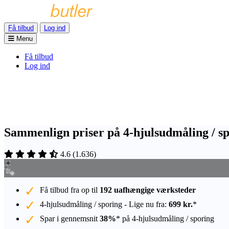
Få tilbud
Log ind
Menu
Få tilbud
Log ind
Sammenlign priser på 4-hjulsudmåling / sp
4.6
(
1.636
)
Få tilbud fra op til
192 uafhængige værksteder
4-hjulsudmåling / sporing - Lige nu fra:
699 kr.
*
Spar i gennemsnit
38%
* på 4-hjulsudmåling / sporing