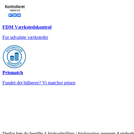
FDM Værkstedskontrol
For udvalgte værksteder
Prismatch
Fundet det billigere? Vi matcher prisen
Derfor bør du bestille 4-hjulsudmåling / hjulsporing gennem Autobutl