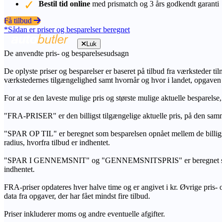
Bestil tid online
med prismatch og 3 års godkendt garanti
Få tilbud
*Sådan er priser og besparelser beregnet
Luk
De anvendte pris- og besparelsesudsagn
De oplyste priser og besparelser er baseret på tilbud fra værksteder ti
værkstedernes tilgængelighed samt hvornår og hvor i landet, opgaven
For at se den laveste mulige pris og største mulige aktuelle besparelse
"FRA-PRISER" er den billigst tilgængelige aktuelle pris, på den samm
"SPAR OP TIL" er beregnet som besparelsen opnået mellem de billig
radius, hvorfra tilbud er indhentet.
"SPAR I GENNEMSNIT" og "GENNEMSNITSPRIS" er beregnet som et sam
indhentet.
FRA-priser opdateres hver halve time og er angivet i kr. Øvrige pris- og
data fra opgaver, der har fået mindst fire tilbud.
Priser inkluderer moms og andre eventuelle afgifter.