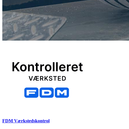
FDM Værkstedskontrol