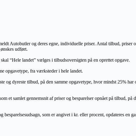
lmeldt Autobutler og deres egne, individuelle priser. Antal tilbud, prise
 ønskes udført.
, skal “Hele landet” vælges i tilbudsoversigten på en oprettet opgave.
e opgavetype, fra værksteder i hele landet.
ste og dyreste tilbud, på den samme opgavetype, hvor mindst 25% har
let gennemsnit af priser og besparelser opnået på tilbud, på den s
 besparelsesudsagn, som er angivet i kr. eller procent, opdateres en gang 