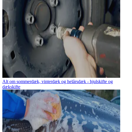
Alt om sommerdæk, vinterdæk og helårsdæk - hjulskifte og
dækskifte