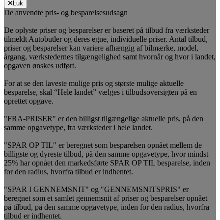
Luk
De anvendte pris- og besparelsesudsagn
De oplyste priser og besparelser er baseret på tilbud fra værksteder
tilmeldt Autobutler og deres egne, individuelle priser. Antal tilbud,
priser og besparelser kan variere afhængig af bilmærke, model,
årgang, værkstedernes tilgængelighed samt hvornår og hvor i landet,
opgaven ønskes udført.
For at se den laveste mulige pris og største mulige aktuelle
besparelse, skal “Hele landet” vælges i tilbudsoversigten på en
oprettet opgave.
"FRA-PRISER" er den billigst tilgængelige aktuelle pris, på den
samme opgavetype, fra værksteder i hele landet.
"SPAR OP TIL" er beregnet som besparelsen opnået mellem de
billigste og dyreste tilbud, på den samme opgavetype, hvor mindst
25% har opnået den markedsførte SPAR OP TIL besparelse, inden
for den radius, hvorfra tilbud er indhentet.
"SPAR I GENNEMSNIT" og "GENNEMSNITSPRIS" er
beregnet som et samlet gennemsnit af priser og besparelser opnået
på tilbud, på den samme opgavetype, inden for den radius, hvorfra
tilbud er indhentet.