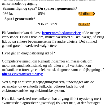
uanset model og årgang.
Sammenlign og spar*
Du sparer i gennemsnit*
936 kr.
85%
Få tilbud
Spar i gennemsnit*
936 kr. / 85%
Få tilbud
På Autobutler kan du læse
brugernes bedømmelser
af de mange
værksteder. Er du i tvivl om, hvilket værksted du skal vælge, så brug
lidt tid på at læse bedømmelserne fra andre bilejere. Det vil med
garanti gøre dit værkstedsvalg lettere.
Hvad går en diagnosticering ud på?
Computersystemet i din Renault indsamler en masse data om
motorens sundhedstilstand, og når bilen er på værksted, kan
mekanikeren foretage en elektronisk diagnose samt en fejlsøgning af
bilens elektroniske udstyr
.
Ved hjælp af et særligt fejlsøgningsværktøj undersøges alle de
parametre, og eventuelle fejlkoder udlæses både for det
elektromekaniske- og elektroniske system.
Hvis ikke værkstedsmekanikeren har adgang til det nyeste og mest
avancerede diagnosticeringsværktøj risikerer man, at der foretages