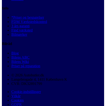
Info
*Priser og besparelser
FDM Værkstedskontrol
3 års garanti
Find værksted
Bilmærker
Bilråd
Blog
Bilens ABC
Bilens Wiki
Priser på reparation
© 2026 Autobutler.dk
Langebrogade 4, 1411 København K
CVR: DK32891799
Cookie-indstillinger
Vilkår
Cookies
GDPR