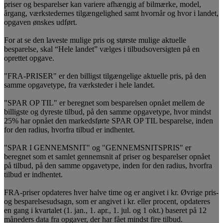
priser og besparelser kan variere afhængig af bilmærke, model,
årgang, værkstedernes tilgængelighed samt hvornår og hvor i landet,
opgaven ønskes udført.
For at se den laveste mulige pris og største mulige aktuelle
besparelse, skal “Hele landet” vælges i tilbudsoversigten på en
oprettet opgave.
"FRA-PRISER" er den billigst tilgængelige aktuelle pris, på den
samme opgavetype, fra værksteder i hele landet.
"SPAR OP TIL" er beregnet som besparelsen opnået mellem de
billigste og dyreste tilbud, på den samme opgavetype, hvor mindst
25% har opnået den markedsførte SPAR OP TIL besparelse, inden
for den radius, hvorfra tilbud er indhentet.
"SPAR I GENNEMSNIT" og "GENNEMSNITSPRIS" er
beregnet som et samlet gennemsnit af priser og besparelser opnået
på tilbud, på den samme opgavetype, inden for den radius, hvorfra
tilbud er indhentet.
FRA-priser opdateres hver halve time og er angivet i kr. Øvrige pris-
og besparelsesudsagn, som er angivet i kr. eller procent, opdateres
en gang i kvartalet (1. jan., 1. apr., 1. jul. og 1 okt.) baseret på 12
måneders data fra opgaver, der har fået mindst fire tilbud.