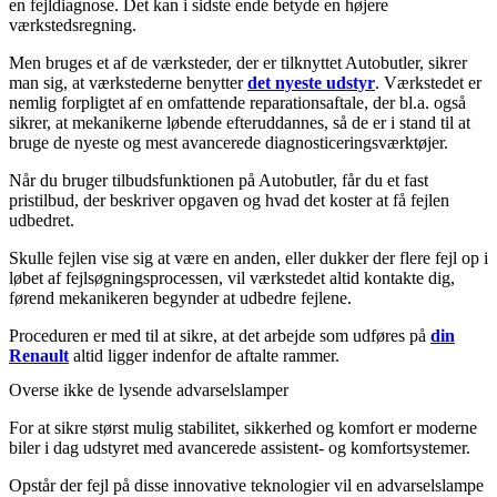
en fejldiagnose. Det kan i sidste ende betyde en højere
værkstedsregning.
Men bruges et af de værksteder, der er tilknyttet Autobutler, sikrer
man sig, at værkstederne benytter
det nyeste udstyr
. Værkstedet er
nemlig forpligtet af en omfattende reparationsaftale, der bl.a. også
sikrer, at mekanikerne løbende efteruddannes, så de er i stand til at
bruge de nyeste og mest avancerede diagnosticeringsværktøjer.
Når du bruger tilbudsfunktionen på Autobutler, får du et fast
pristilbud, der beskriver opgaven og hvad det koster at få fejlen
udbedret.
Skulle fejlen vise sig at være en anden, eller dukker der flere fejl op i
løbet af fejlsøgningsprocessen, vil værkstedet altid kontakte dig,
førend mekanikeren begynder at udbedre fejlene.
Proceduren er med til at sikre, at det arbejde som udføres på
din
Renault
altid ligger indenfor de aftalte rammer.
Overse ikke de lysende advarselslamper
For at sikre størst mulig stabilitet, sikkerhed og komfort er moderne
biler i dag udstyret med avancerede assistent- og komfortsystemer.
Opstår der fejl på disse innovative teknologier vil en advarselslampe