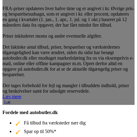
FRA-priser opdateres hver halve time og er angivet i kr. Øvrige pris-
og besparelsesudsagn, som er angivet i kr. eller procent, opdateres
en gang i kvartalet (1. jan., 1. apr., 1. jul. og 1 okt.) baseret på 12
måneders data fra opgaver, der har fået mindst fire tilbud.
Priser inkluderer moms og andre eventuelle afgifter.
Det faktiske antal tilbud, priser, besparelser og værkstedernes
tilgængelighed kan være ændret, siden du sidst har besøgt
autobutler.dk eller modtaget markedsføring fra os via eksempelvis e-
mail, online eller offline kampagner m.m. Opret derfor altid en
opgave på autobutler.dk for at se de aktuelle tilgængelig priser og
besparelser.
Der tages forbehold for fejl og mangler i tilbuddets indhold, priser
og beskrivelser samt for udsolgte reservedele.
Læs mere
Luk
Fordele med autobutler.dk
Få tilbud fra værksteder nær dig
Spar op til 50%*