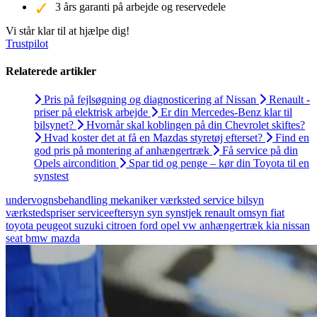
3 års garanti på arbejde og reservedele
Vi står klar til at hjælpe dig!
Trustpilot
Relaterede artikler
Pris på fejlsøgning og diagnosticering af Nissan
Renault -
priser på elektrisk arbejde
Er din Mercedes-Benz klar til
bilsynet?
Hvornår skal koblingen på din Chevrolet skiftes?
Hvad koster det at få en Mazdas styretøj efterset?
Find en
god pris på montering af anhængertræk
Få service på din
Opels aircondition
Spar tid og penge – kør din Toyota til en
synstest
undervognsbehandling
mekaniker
værksted
service
bilsyn
værkstedspriser
serviceeftersyn
syn
synstjek
renault
omsyn
fiat
toyota
peugeot
suzuki
citroen
ford
opel
vw
anhængertræk
kia
nissan
seat
bmw
mazda