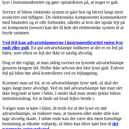
lyse i instrumentbrættet og gøre opmærksom på, at noget er galt.
Service af bilens elektriske system er gået hen og blevet langt mere
avanceret end tidligere. De elektroniske komponenter kommunikerer
med hinanden og er ofte forbundet, således at hvis der opstår fejl på
en komponent (sensor) kan det få hele det elektroniske system til at
bryde sammen.
Ved fejl kan advarselslamperne i instrumentbrættet enten lyse
rødt eller gult
. En gul advarselslampe indikerer at der er en fejl på
bilen, som oftest en fejl der ikke er særlig alvorlig.
Dog er det vigtigt, at man aldrig overser en lysende advarselslampe
gennem længere tid. Heller ikke selvom den blot lyser gult. Enhver
fejl på bilen bør altså kontrolleres ved en fejlsøgning.
Kommer man ud for, at en advarselslampe lyser rødt, så skal det
tages langt mere alvorligt. Ved en rød advarselslampe bør man slet
ikke begynde at køre i bilen. I stedet skal man straks tjekke bilens
instruktionsbog, for at finde ud hvad fejlen består i.
Vælger man at køre i bilen, til trods for at der lyser en rød
advarselslampe, så risikerer man, at motoren eller andre dele kan
tage alvorlig skade. I sidste ende kan det være den mest fornuftige
beslutning at tilkalde vejhjælp, så bilen kan blive kørt hen til
det
nærmeste autoværksted
.