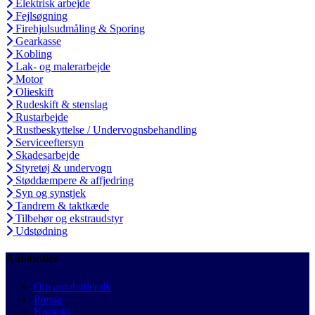
Elektrisk arbejde
Fejlsøgning
Firehjulsudmåling & Sporing
Gearkasse
Kobling
Lak- og malerarbejde
Motor
Olieskift
Rudeskift & stenslag
Rustarbejde
Rustbeskyttelse / Undervognsbehandling
Serviceeftersyn
Skadesarbejde
Styretøj & undervogn
Støddæmpere & affjedring
Syn og synstjek
Tandrem & taktkæde
Tilbehør og ekstraudstyr
Udstødning
Autobutler
Om autobutler.dk
Presse
Kontakt