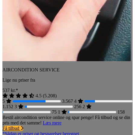
AIRCONDITION SERVICE
Lige nu priser fra
537
kr.*
4.5
(
5.208
)
5
3.567
4
1.152
3
256
2
75
1
158
Bestil aircondition service online og spar penge! Få tilbud og se din
pris med det samme!
Læs mere
Få tilbud
*Sådan er priser og besparelser beregnet