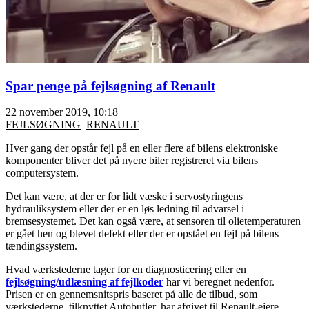
Spar penge på fejlsøgning af Renault
22 november 2019, 10:18
FEJLSØGNING
RENAULT
Hver gang der opstår fejl på en eller flere af bilens elektroniske
komponenter bliver det på nyere biler registreret via bilens
computersystem.
Det kan være, at der er for lidt væske i servostyringens
hydrauliksystem eller der er en løs ledning til advarsel i
bremsesystemet. Det kan også være, at sensoren til olietemperaturen
er gået hen og blevet defekt eller der er opstået en fejl på bilens
tændingssystem.
Hvad værkstederne tager for en diagnosticering eller en
fejlsøgning/udlæsning af fejlkoder
har vi beregnet nedenfor.
Prisen er en gennemsnitspris baseret på alle de tilbud, som
værkstederne, tilknyttet Autobutler, har afgivet til Renault-ejere,