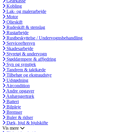
Gearkasse
Kobling
Lak- og malerarbejde
Motor
Olieskift
Rudeskift & stenslag
Rustarbejde
Rustbeskyttelse / Undervognsbehandling
Serviceeftersyn
Skadesarbejde
Styretøj & undervogn
Støddæmpere & affjedring
Syn og synstjek
Tandrem & taktkæde
Tilbehør og ekstraudstyr
Udstødning
Aircondition
Andre opgaver
Anhængertræk
Batteri
Bilpleje
Bremser
Buler & ridser
Dæk, hjul & hjulskifte
Vis mere