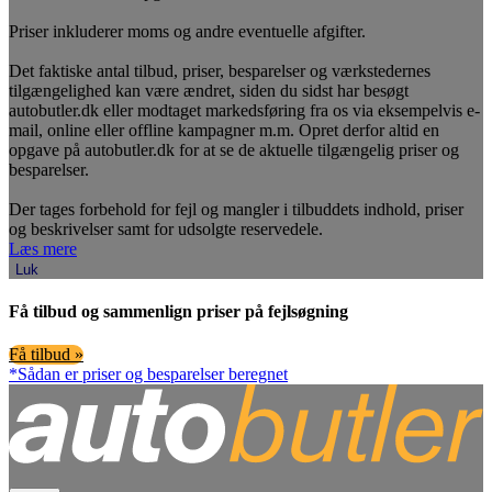
Priser inkluderer moms og andre eventuelle afgifter.
Det faktiske antal tilbud, priser, besparelser og værkstedernes
tilgængelighed kan være ændret, siden du sidst har besøgt
autobutler.dk eller modtaget markedsføring fra os via eksempelvis e-
mail, online eller offline kampagner m.m. Opret derfor altid en
opgave på autobutler.dk for at se de aktuelle tilgængelig priser og
besparelser.
Der tages forbehold for fejl og mangler i tilbuddets indhold, priser
og beskrivelser samt for udsolgte reservedele.
Læs mere
Luk
Få tilbud og sammenlign priser på fejlsøgning
Få tilbud »
*Sådan er priser og besparelser beregnet