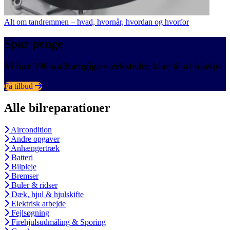
Alt om tandremmen – hvad, hvornår, hvordan og hvorfor
Spar penge
Vi har 190 uafhængige værksteder klar til at hjælpe
Få tilbud
Alle bilreparationer
Aircondition
Andre opgaver
Anhængertræk
Batteri
Bilpleje
Bremser
Buler & ridser
Dæk, hjul & hjulskifte
Elektrisk arbejde
Fejlsøgning
Firehjulsudmåling & Sporing