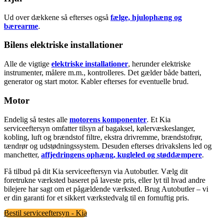
Ud over dækkene så efterses også
fælge, hjulophæng og
bærearme
.
Bilens elektriske installationer
Alle de vigtige
elektriske installationer
, herunder elektriske
instrumenter, målere m.m., kontrolleres. Det gælder både batteri,
generator og start motor. Kabler efterses for eventuelle brud.
Motor
Endelig så testes alle
motorens komponenter
. Et Kia
serviceeftersyn omfatter tilsyn af bagaksel, kølervæskeslanger,
kobling, luft og brændstof filtre, ekstra drivremme, brændstofrør,
tændrør og udstødningssystem. Desuden efterses drivakslens led og
manchetter,
affjedringens ophæng, kugleled og støddæmpere
.
Få tilbud på dit Kia serviceeftersyn via Autobutler. Vælg dit
foretrukne værksted baseret på laveste pris, eller lyt til hvad andre
bilejere har sagt om et pågældende værksted. Brug Autobutler – vi
er din garanti for et sikkert værkstedvalg til en fornuftig pris.
Bestil serviceeftersyn - Kia