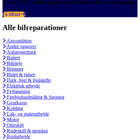
Vi har 191 uafhængige værksteder klar til at hjælpe
Få tilbud
Alle bilreparationer
Aircondition
Andre opgaver
Anhængertræk
Batteri
Bilpleje
Bremser
Buler & ridser
Dæk, hjul & hjulskifte
Elektrisk arbejde
Fejlsøgning
Firehjulsudmåling & Sporing
Gearkasse
Kobling
Lak- og malerarbejde
Motor
Olieskift
Rudeskift & stenslag
Rustarbejde