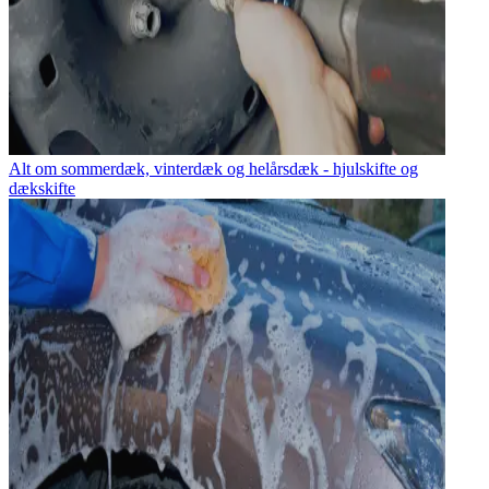
Alt om sommerdæk, vinterdæk og helårsdæk - hjulskifte og
dækskifte