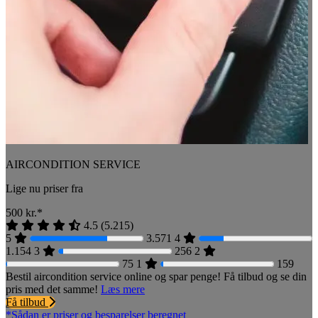
AIRCONDITION SERVICE
Lige nu priser fra
500
kr.*
4.5
(
5.215
)
5
3.571
4
1.154
3
256
2
75
1
159
Bestil aircondition service online og spar penge! Få tilbud og se din
pris med det samme!
Læs mere
Få tilbud
*Sådan er priser og besparelser beregnet