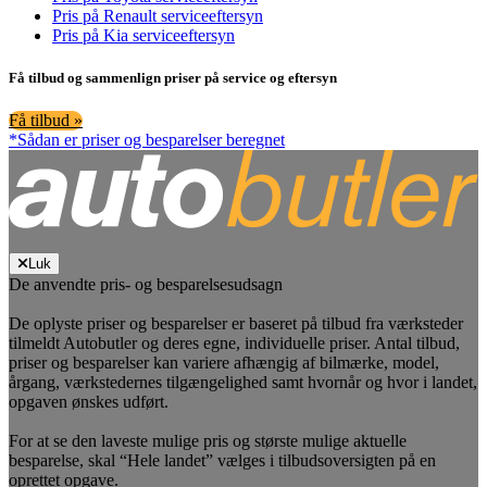
Pris på Renault serviceeftersyn
Pris på Kia serviceeftersyn
Få tilbud og sammenlign priser på service og eftersyn
Få tilbud »
*Sådan er priser og besparelser beregnet
Luk
De anvendte pris- og besparelsesudsagn
De oplyste priser og besparelser er baseret på tilbud fra værksteder
tilmeldt Autobutler og deres egne, individuelle priser. Antal tilbud,
priser og besparelser kan variere afhængig af bilmærke, model,
årgang, værkstedernes tilgængelighed samt hvornår og hvor i landet,
opgaven ønskes udført.
For at se den laveste mulige pris og største mulige aktuelle
besparelse, skal “Hele landet” vælges i tilbudsoversigten på en
oprettet opgave.