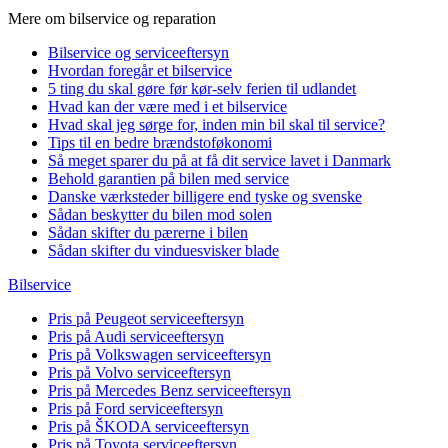
Mere om bilservice og reparation
Bilservice og serviceeftersyn
Hvordan foregår et bilservice
5 ting du skal gøre før kør-selv ferien til udlandet
Hvad kan der være med i et bilservice
Hvad skal jeg sørge for, inden min bil skal til service?
Tips til en bedre brændstoføkonomi
Så meget sparer du på at få dit service lavet i Danmark
Behold garantien på bilen med service
Danske værksteder billigere end tyske og svenske
Sådan beskytter du bilen mod solen
Sådan skifter du pærerne i bilen
Sådan skifter du vinduesvisker blade
Bilservice
Pris på Peugeot serviceeftersyn
Pris på Audi serviceeftersyn
Pris på Volkswagen serviceeftersyn
Pris på Volvo serviceeftersyn
Pris på Mercedes Benz serviceeftersyn
Pris på Ford serviceeftersyn
Pris på ŠKODA serviceeftersyn
Pris på Toyota serviceeftersyn