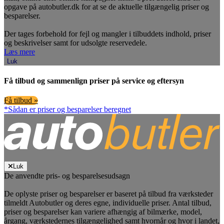
opgave på autobutler.dk for at se de aktuelle tilgængelig priser og
besparelser.
Der tages forbehold for fejl og mangler i tilbuddets indhold, priser
og beskrivelser samt for udsolgte reservedele.
Læs mere
Luk
Få tilbud og sammenlign priser på service og eftersyn
Få tilbud »
*Sådan er priser og besparelser beregnet
Luk
De anvendte pris- og besparelsesudsagn
De oplyste priser og besparelser er baseret på tilbud fra værksteder
tilmeldt Autobutler og deres egne, individuelle priser. Antal tilbud,
priser og besparelser kan variere afhængig af bilmærke, model,
årgang, værkstedernes tilgængelighed samt hvornår og hvor i landet,