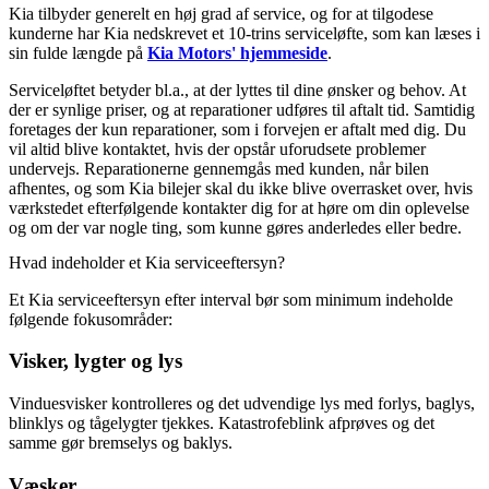
Kia tilbyder generelt en høj grad af service, og for at tilgodese
kunderne har Kia nedskrevet et 10-trins serviceløfte, som kan læses i
sin fulde længde på
Kia Motors' hjemmeside
.
Serviceløftet betyder bl.a., at der lyttes til dine ønsker og behov. At
der er synlige priser, og at reparationer udføres til aftalt tid. Samtidig
foretages der kun reparationer, som i forvejen er aftalt med dig. Du
vil altid blive kontaktet, hvis der opstår uforudsete problemer
undervejs. Reparationerne gennemgås med kunden, når bilen
afhentes, og som Kia bilejer skal du ikke blive overrasket over, hvis
værkstedet efterfølgende kontakter dig for at høre om din oplevelse
og om der var nogle ting, som kunne gøres anderledes eller bedre.
Hvad indeholder et Kia serviceeftersyn?
Et Kia serviceeftersyn efter interval bør som minimum indeholde
følgende fokusområder:
Visker, lygter og lys
Vinduesvisker kontrolleres og det udvendige lys med forlys, baglys,
blinklys og tågelygter tjekkes. Katastrofeblink afprøves og det
samme gør bremselys og baklys.
Væsker