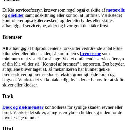
Et Kia serviceeftersyn kræver som regel også et skifte af
motorolie
og
oliefilter
samt udskiftning eller kontrol af luftfilter. Værkstedet
kontrollerer også kølervæsken, og der efterfyldes eller skiftes
afhængig af servicetype, alder og hvor godt den tåler frost.
Bremser
Alt afhængig af bilproducentens forskrifter vedrørende antal kørte
kilometer eller bilens alder, så kontrolleres
bremserne
som
minimum rent visuelt for slitage. Ved et omfattende serviceeftersyn
af din Kia vil der stå "Kontrol af bremser" i rapporten. Det betyder,
at hjulene bliver taget af, så mekanikeren har kunnet tjekke
bremseskiver og bremseklodser ekstra grundigt både foran og
bagved. Værkstedet vil kontakte dig, hvis der er behov for at skifte
skiver eller klodser.
Dæk
Dæk og dækmønster
kontrolleres for synlige skader, revner eller
brud. Værkstedet sikrer, at mønsterdybden holder sig inden for de
lovmæssige rammer.
Hjul