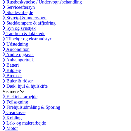
Rustbeskyttelse / Undervognsbehandling
Serviceeftersyn
Skadesarbejde
Styretøj & undervogn
Støddæmpere & affjedring
Syn og synstjek
Tandrem & taktkæde
Tilbehør og ekstraudstyr
Udstødning
Aircondition
Andre opgaver
Anhængertræk
Batteri
Bilpleje
Bremser
Buler & ridser
Dæk, hjul & hjulskifte
Vis mere
Elektrisk arbejde
Fejlsøgning
Firehjulsudmåling & Sporing
Gearkasse
Kobling
Lak- og malerarbejde
Motor