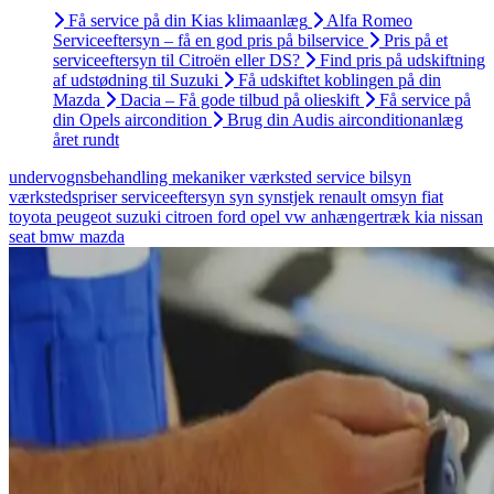
Få service på din Kias klimaanlæg
Alfa Romeo
Serviceeftersyn – få en god pris på bilservice
Pris på et
serviceeftersyn til Citroën eller DS?
Find pris på udskiftning
af udstødning til Suzuki
Få udskiftet koblingen på din
Mazda
Dacia – Få gode tilbud på olieskift
Få service på
din Opels aircondition
Brug din Audis airconditionanlæg
året rundt
undervognsbehandling
mekaniker
værksted
service
bilsyn
værkstedspriser
serviceeftersyn
syn
synstjek
renault
omsyn
fiat
toyota
peugeot
suzuki
citroen
ford
opel
vw
anhængertræk
kia
nissan
seat
bmw
mazda