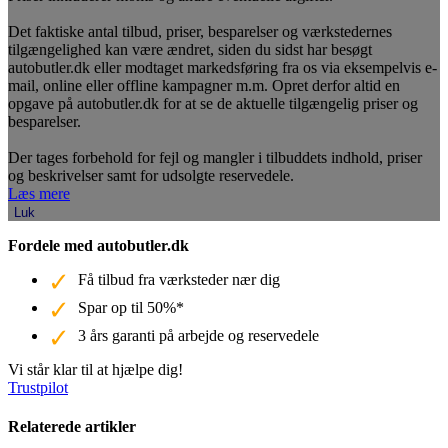
Det faktiske antal tilbud, priser, besparelser og værkstedernes
tilgængelighed kan være ændret, siden du sidst har besøgt
autobutler.dk eller modtaget markedsføring fra os via eksempelvis e-
mail, online eller offline kampagner m.m. Opret derfor altid en
opgave på autobutler.dk for at se de aktuelle tilgængelig priser og
besparelser.
Der tages forbehold for fejl og mangler i tilbuddets indhold, priser
og beskrivelser samt for udsolgte reservedele.
Læs mere
Luk
Fordele med autobutler.dk
Få tilbud fra værksteder nær dig
Spar op til 50%*
3 års garanti på arbejde og reservedele
Vi står klar til at hjælpe dig!
Trustpilot
Relaterede artikler