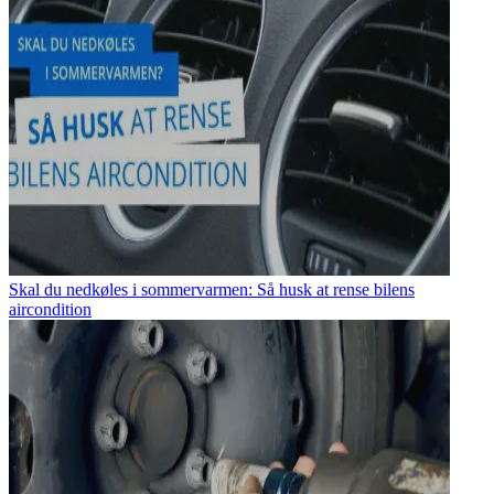
Skal du nedkøles i sommervarmen: Så husk at rense bilens
aircondition