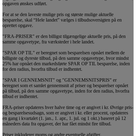
opgaven ønskes udført.
For at se den laveste mulige pris og største mulige aktuelle
besparelse, skal “Hele landet” vælges i tilbudsoversigten på en
oprettet opgave.
"FRA-PRISER" er den billigst tilgængelige aktuelle pris, på den
samme opgavetype, fra værksteder i hele landet.
"SPAR OP TIL" er beregnet som besparelsen opnået mellem de
billigste og dyreste tilbud, på den samme opgavetype, hvor mindst
25% har opnået den markedsførte SPAR OP TIL besparelse, inden
for den radius, hvorfra tilbud er indhentet.
"SPAR I GENNEMSNIT" og "GENNEMSNITSPRIS" er
beregnet som et samlet gennemsnit af priser og besparelser opnået
på tilbud, på den samme opgavetype, inden for den radius, hvorfra
tilbud er indhentet.
FRA-priser opdateres hver halve time og er angivet i kr. Øvrige pris-
og besparelsesudsagn, som er angivet i kr. eller procent, opdateres
en gang i kvartalet (1. jan., 1. apr., 1. jul. og 1 okt.) baseret på 12
måneders data fra opgaver, der har fået mindst fire tilbud.
Priser inkluderer moms og andre eventuelle afgifter.