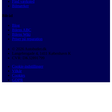
Find værksted
Bilmærker
Bilråd
Blog
Bilens ABC
Bilens Wiki
Priser på reparation
© 2026 Autobutler.dk
Langebrogade 4, 1411 København K
CVR: DK32891799
Cookie-indstillinger
Vilkår
Cookies
GDPR