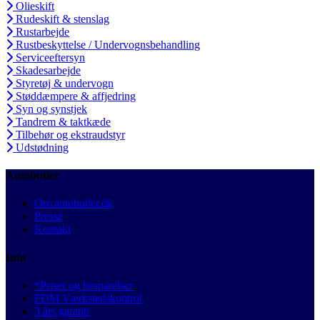
Olieskift
Rudeskift & stenslag
Rustarbejde
Rustbeskyttelse / Undervognsbehandling
Serviceeftersyn
Skadesarbejde
Styretøj & undervogn
Støddæmpere & affjedring
Syn og synstjek
Tandrem & taktkæde
Tilbehør og ekstraudstyr
Udstødning
Autobutler
Om autobutler.dk
Presse
Kontakt
Info
*Priser og besparelser
FDM Værkstedskontrol
3 års garanti