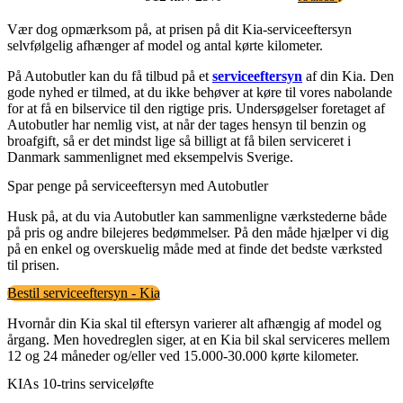
Vær dog opmærksom på, at prisen på dit Kia-serviceeftersyn
selvfølgelig afhænger af model og antal kørte kilometer.
På Autobutler kan du få tilbud på et
serviceeftersyn
af din Kia. Den
gode nyhed er tilmed, at du ikke behøver at køre til vores nabolande
for at få en bilservice til den rigtige pris. Undersøgelser foretaget af
Autobutler har nemlig vist, at når der tages hensyn til benzin og
broafgift, så er det mindst lige så billigt at få bilen serviceret i
Danmark sammenlignet med eksempelvis Sverige.
Spar penge på serviceeftersyn med Autobutler
Husk på, at du via Autobutler kan sammenligne værkstederne både
på pris og andre bilejeres bedømmelser. På den måde hjælper vi dig
på en enkel og overskuelig måde med at finde det bedste værksted
til prisen.
Bestil serviceeftersyn - Kia
Hvornår din Kia skal til eftersyn varierer alt afhængig af model og
årgang. Men hovedreglen siger, at en Kia bil skal serviceres mellem
12 og 24 måneder og/eller ved 15.000-30.000 kørte kilometer.
KIAs 10-trins serviceløfte