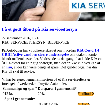
Få et godt tilbud på Kia serviceeftersyn
22 september 2016, 15:16
KIA
SERVICEEFTERSYN
BILSERVICE
På Autobutler har vi tidligere skrevet om, hvordan
KIA Cee'd 1.4
CRDI Active vandt en større undersøgelse
om totaløkonomien
blandt mellemklassebiler. Vi dristede os dengang til at kalde KIA cee
´d 1.4 diesel for en rigtig sparegris, men det er ikke kun ved køb af
en
Kia
, at der kan være penge at spare. Det gælder også, når din
Kia-bil skal til service.
Vi har beregnet gennemsnitsprisen på et Kia serviceeftersyn
foretaget af værksteder tilknyttet Autobutler.
Sammenlign og spar*
Du sparer i gennemsnit*
912 kr.
29%
Få tilbud
Spar i gennemsnit*
912 kr. / 29%
Få tilbud