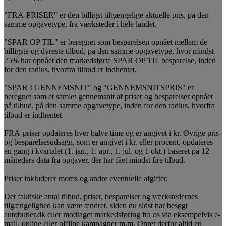
"FRA-PRISER" er den billigst tilgængelige aktuelle pris, på den
samme opgavetype, fra værksteder i hele landet.
"SPAR OP TIL" er beregnet som besparelsen opnået mellem de
billigste og dyreste tilbud, på den samme opgavetype, hvor mindst
25% har opnået den markedsførte SPAR OP TIL besparelse, inden
for den radius, hvorfra tilbud er indhentet.
"SPAR I GENNEMSNIT" og "GENNEMSNITSPRIS" er
beregnet som et samlet gennemsnit af priser og besparelser opnået
på tilbud, på den samme opgavetype, inden for den radius, hvorfra
tilbud er indhentet.
FRA-priser opdateres hver halve time og er angivet i kr. Øvrige pris-
og besparelsesudsagn, som er angivet i kr. eller procent, opdateres
en gang i kvartalet (1. jan., 1. apr., 1. jul. og 1 okt.) baseret på 12
måneders data fra opgaver, der har fået mindst fire tilbud.
Priser inkluderer moms og andre eventuelle afgifter.
Det faktiske antal tilbud, priser, besparelser og værkstedernes
tilgængelighed kan være ændret, siden du sidst har besøgt
autobutler.dk eller modtaget markedsføring fra os via eksempelvis e-
mail, online eller offline kampagner m.m. Opret derfor altid en