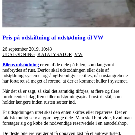
Pris på udskiftning af udstødning til VW
26 september 2019, 10:48
UDSTØDNING
KATALYSATOR
VW
Bilens udstødning
er en af de dele på bilen, som langsomt
nedbrydes af rust. Derfor skal udstødningen eller dele af
udstødningssystemet også nødvendigvis skiftes, når rustangrebene
har fortæret så meget af rørene, at der er kommet huller i systemet.
Når det så er sagt, så skal det samtidig tilføjes, at flere og flere
producenter i dag fremstiller udstødningsrør af rustfrit stål, som
holder længere inden rusten sætter ind.
Er udstødningen utæt skal den enten skiftes eller repareres. Det er
faktisk muligt selv at gøre begge dele. Man skal blot vide, hvad man
foretager sig og købe de nødvendige reservedele i en autodelshop.
De fleste bilejere vælger at få opgaven løst på et autoværksted.