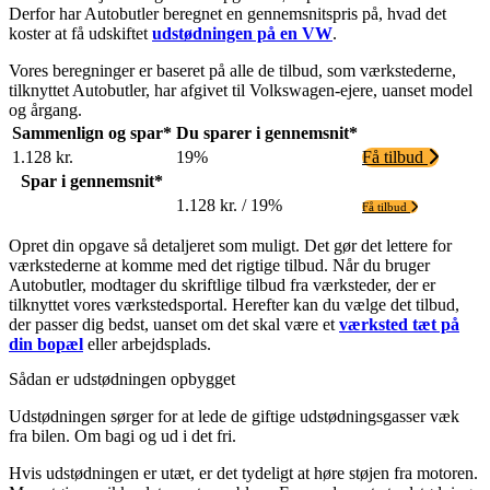
Derfor har Autobutler beregnet en gennemsnitspris på, hvad det
koster at få udskiftet
udstødningen på en VW
.
Vores beregninger er baseret på alle de tilbud, som værkstederne,
tilknyttet Autobutler, har afgivet til Volkswagen-ejere, uanset model
og årgang.
Sammenlign og spar*
Du sparer i gennemsnit*
1.128 kr.
19%
Få tilbud
Spar i gennemsnit*
1.128 kr. / 19%
Få tilbud
Opret din opgave så detaljeret som muligt. Det gør det lettere for
værkstederne at komme med det rigtige tilbud. Når du bruger
Autobutler, modtager du skriftlige tilbud fra værksteder, der er
tilknyttet vores værkstedsportal. Herefter kan du vælge det tilbud,
der passer dig bedst, uanset om det skal være et
værksted tæt på
din bopæl
eller arbejdsplads.
Sådan er udstødningen opbygget
Udstødningen sørger for at lede de giftige udstødningsgasser væk
fra bilen. Om bagi og ud i det fri.
Hvis udstødningen er utæt, er det tydeligt at høre støjen fra motoren.