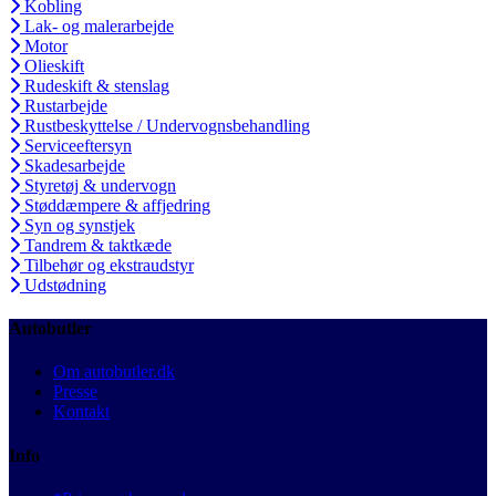
Kobling
Lak- og malerarbejde
Motor
Olieskift
Rudeskift & stenslag
Rustarbejde
Rustbeskyttelse / Undervognsbehandling
Serviceeftersyn
Skadesarbejde
Styretøj & undervogn
Støddæmpere & affjedring
Syn og synstjek
Tandrem & taktkæde
Tilbehør og ekstraudstyr
Udstødning
Autobutler
Om autobutler.dk
Presse
Kontakt
Info