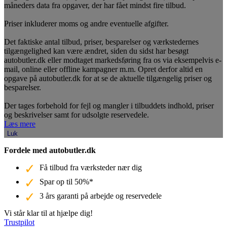
måneders data fra opgaver, der har fået mindst fire tilbud.
Priser inkluderer moms og andre eventuelle afgifter.
Det faktiske antal tilbud, priser, besparelser og værkstedernes
tilgængelighed kan være ændret, siden du sidst har besøgt
autobutler.dk eller modtaget markedsføring fra os via eksempelvis e-
mail, online eller offline kampagner m.m. Opret derfor altid en
opgave på autobutler.dk for at se de aktuelle tilgængelig priser og
besparelser.
Der tages forbehold for fejl og mangler i tilbuddets indhold, priser
og beskrivelser samt for udsolgte reservedele.
Læs mere
Luk
Fordele med autobutler.dk
Få tilbud fra værksteder nær dig
Spar op til 50%*
3 års garanti på arbejde og reservedele
Vi står klar til at hjælpe dig!
Trustpilot