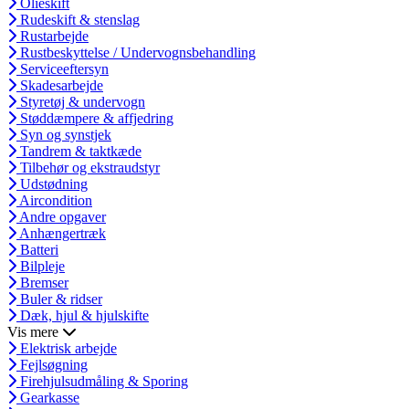
Olieskift
Rudeskift & stenslag
Rustarbejde
Rustbeskyttelse / Undervognsbehandling
Serviceeftersyn
Skadesarbejde
Styretøj & undervogn
Støddæmpere & affjedring
Syn og synstjek
Tandrem & taktkæde
Tilbehør og ekstraudstyr
Udstødning
Aircondition
Andre opgaver
Anhængertræk
Batteri
Bilpleje
Bremser
Buler & ridser
Dæk, hjul & hjulskifte
Vis mere
Elektrisk arbejde
Fejlsøgning
Firehjulsudmåling & Sporing
Gearkasse