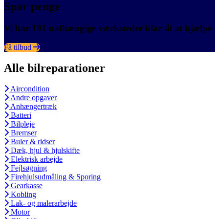
Spar penge
Vi har 191 uafhængige værksteder klar til at hjælpe
Få tilbud
Alle bilreparationer
Aircondition
Andre opgaver
Anhængertræk
Batteri
Bilpleje
Bremser
Buler & ridser
Dæk, hjul & hjulskifte
Elektrisk arbejde
Fejlsøgning
Firehjulsudmåling & Sporing
Gearkasse
Kobling
Lak- og malerarbejde
Motor