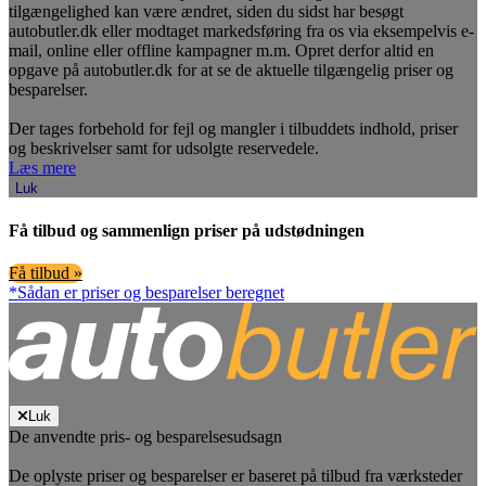
tilgængelighed kan være ændret, siden du sidst har besøgt
autobutler.dk eller modtaget markedsføring fra os via eksempelvis e-
mail, online eller offline kampagner m.m. Opret derfor altid en
opgave på autobutler.dk for at se de aktuelle tilgængelig priser og
besparelser.
Der tages forbehold for fejl og mangler i tilbuddets indhold, priser
og beskrivelser samt for udsolgte reservedele.
Læs mere
Luk
Få tilbud og sammenlign priser på udstødningen
Få tilbud »
*Sådan er priser og besparelser beregnet
Luk
De anvendte pris- og besparelsesudsagn
De oplyste priser og besparelser er baseret på tilbud fra værksteder