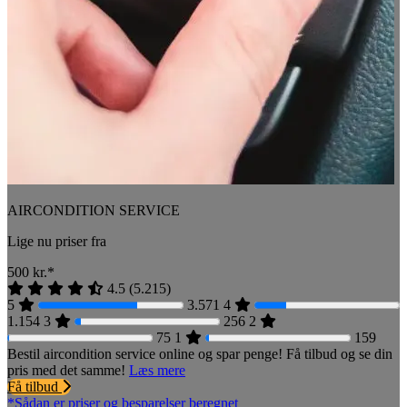
AIRCONDITION SERVICE
Lige nu priser fra
500
kr.*
4.5
(
5.215
)
5
3.571
4
1.154
3
256
2
75
1
159
Bestil aircondition service online og spar penge! Få tilbud og se din
pris med det samme!
Læs mere
Få tilbud
*Sådan er priser og besparelser beregnet