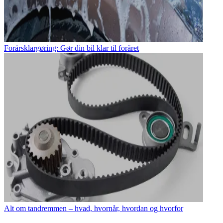
Forårsklargøring: Gør din bil klar til foråret
Alt om tandremmen – hvad, hvornår, hvordan og hvorfor