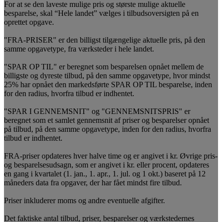
For at se den laveste mulige pris og største mulige aktuelle
besparelse, skal “Hele landet” vælges i tilbudsoversigten på en
oprettet opgave.
"FRA-PRISER" er den billigst tilgængelige aktuelle pris, på den
samme opgavetype, fra værksteder i hele landet.
"SPAR OP TIL" er beregnet som besparelsen opnået mellem de
billigste og dyreste tilbud, på den samme opgavetype, hvor mindst
25% har opnået den markedsførte SPAR OP TIL besparelse, inden
for den radius, hvorfra tilbud er indhentet.
"SPAR I GENNEMSNIT" og "GENNEMSNITSPRIS" er
beregnet som et samlet gennemsnit af priser og besparelser opnået
på tilbud, på den samme opgavetype, inden for den radius, hvorfra
tilbud er indhentet.
FRA-priser opdateres hver halve time og er angivet i kr. Øvrige pris-
og besparelsesudsagn, som er angivet i kr. eller procent, opdateres
en gang i kvartalet (1. jan., 1. apr., 1. jul. og 1 okt.) baseret på 12
måneders data fra opgaver, der har fået mindst fire tilbud.
Priser inkluderer moms og andre eventuelle afgifter.
Det faktiske antal tilbud, priser, besparelser og værkstedernes