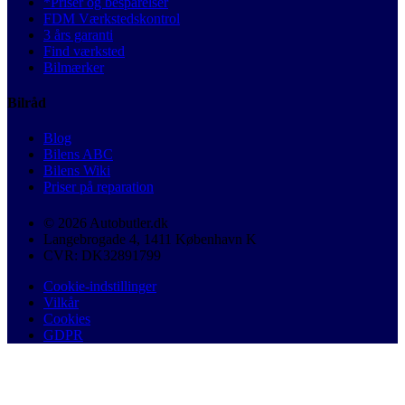
*Priser og besparelser
FDM Værkstedskontrol
3 års garanti
Find værksted
Bilmærker
Bilråd
Blog
Bilens ABC
Bilens Wiki
Priser på reparation
© 2026 Autobutler.dk
Langebrogade 4, 1411 København K
CVR: DK32891799
Cookie-indstillinger
Vilkår
Cookies
GDPR