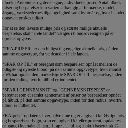
tilmeldt Autobutler og deres egne, individuelle priser. Antal tilbud,
priser og besparelser kan variere afhængig af bilmærke, model,
årgang, værkstedernes tilgængelighed samt hvornår og hvor i landet,
opgaven ønskes udført.
For at se den laveste mulige pris og største mulige aktuelle
besparelse, skal “Hele landet” vælges i tilbudsoversigten på en
oprettet opgave.
"FRA-PRISER" er den billigst tilgængelige aktuelle pris, på den
samme opgavetype, fra værksteder i hele landet.
"SPAR OP TIL" er beregnet som besparelsen opnået mellem de
billigste og dyreste tilbud, på den samme opgavetype, hvor mindst
25% har opnået den markedsførte SPAR OP TIL besparelse, inden
for den radius, hvorfra tilbud er indhentet.
"SPAR I GENNEMSNIT" og "GENNEMSNITSPRIS" er
beregnet som et samlet gennemsnit af priser og besparelser opnået
på tilbud, på den samme opgavetype, inden for den radius, hvorfra
tilbud er indhentet.
FRA-priser opdateres hver halve time og er angivet i kr. Øvrige pris-
og besparelsesudsagn, som er angivet i kr. eller procent, opdateres
en gang i kvartalet (1. jan., 1. apr., 1. jul. og 1 okt.) baseret på 12