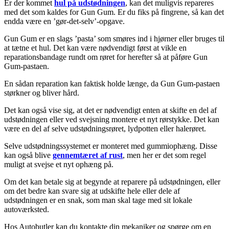
Er der kommet
hul på udstødningen
, kan det muligvis repareres
med det som kaldes for Gun Gum. Er du fiks på fingrene, så kan det
endda være en ’gør-det-selv’-opgave.
Gun Gum er en slags ’pasta’ som smøres ind i hjørner eller bruges til
at tætne et hul. Det kan være nødvendigt først at vikle en
reparationsbandage rundt om røret for herefter så at påføre Gun
Gum-pastaen.
En sådan reparation kan faktisk holde længe, da Gun Gum-pastaen
størkner og bliver hård.
Det kan også vise sig, at det er nødvendigt enten at skifte en del af
udstødningen eller ved svejsning montere et nyt rørstykke. Det kan
være en del af selve udstødningsrøret, lydpotten eller halerøret.
Selve udstødningssystemet er monteret med gummiophæng. Disse
kan også blive
gennemtæret af rust
, men her er det som regel
muligt at svejse et nyt ophæng på.
Om det kan betale sig at begynde at reparere på udstødningen, eller
om det bedre kan svare sig at udskifte hele eller dele af
udstødningen er en snak, som man skal tage med sit lokale
autoværksted.
Hos Autobutler kan du kontakte din mekaniker og spørge om en