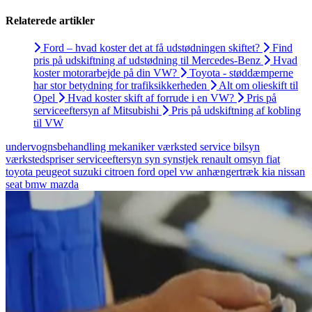
Relaterede artikler
Ford – hvad koster det at få udstødningen skiftet?
Find
pris på udskiftning af udstødning til Mercedes-Benz
Hvad
koster motorarbejde på din VW?
Toyota - støddæmperne
har stor betydning for trafiksikkerheden
Alt om olieskift til
Opel
Hvad koster skift af forrude i en VW?
Pris på
serviceeftersyn af Mitsubishi
Pris på udskiftning af kobling
til VW
undervognsbehandling
mekaniker
værksted
service
bilsyn
værkstedspriser
serviceeftersyn
syn
synstjek
renault
omsyn
fiat
toyota
peugeot
suzuki
citroen
ford
opel
vw
anhængertræk
kia
nissan
seat
bmw
mazda