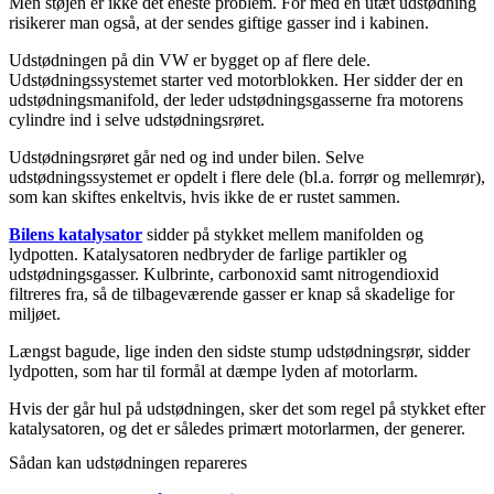
Men støjen er ikke det eneste problem. For med en utæt udstødning
risikerer man også, at der sendes giftige gasser ind i kabinen.
Udstødningen på din VW er bygget op af flere dele.
Udstødningssystemet starter ved motorblokken. Her sidder der en
udstødningsmanifold, der leder udstødningsgasserne fra motorens
cylindre ind i selve udstødningsrøret.
Udstødningsrøret går ned og ind under bilen. Selve
udstødningssystemet er opdelt i flere dele (bl.a. forrør og mellemrør),
som kan skiftes enkeltvis, hvis ikke de er rustet sammen.
Bilens katalysator
sidder på stykket mellem manifolden og
lydpotten. Katalysatoren nedbryder de farlige partikler og
udstødningsgasser. Kulbrinte, carbonoxid samt nitrogendioxid
filtreres fra, så de tilbageværende gasser er knap så skadelige for
miljøet.
Længst bagude, lige inden den sidste stump udstødningsrør, sidder
lydpotten, som har til formål at dæmpe lyden af motorlarm.
Hvis der går hul på udstødningen, sker det som regel på stykket efter
katalysatoren, og det er således primært motorlarmen, der generer.
Sådan kan udstødningen repareres