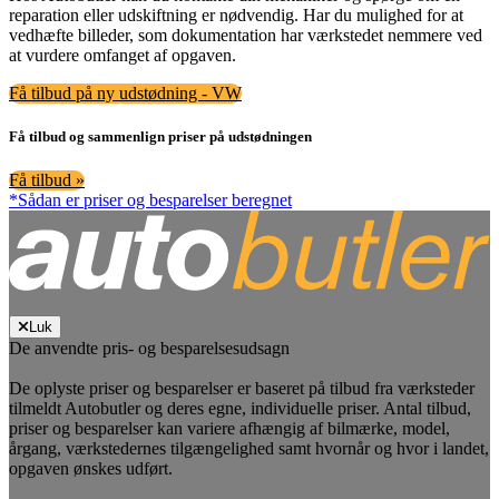
reparation eller udskiftning er nødvendig. Har du mulighed for at
vedhæfte billeder, som dokumentation har værkstedet nemmere ved
at vurdere omfanget af opgaven.
Få tilbud på ny udstødning - VW
Få tilbud og sammenlign priser på udstødningen
Få tilbud »
*Sådan er priser og besparelser beregnet
Luk
De anvendte pris- og besparelsesudsagn
De oplyste priser og besparelser er baseret på tilbud fra værksteder
tilmeldt Autobutler og deres egne, individuelle priser. Antal tilbud,
priser og besparelser kan variere afhængig af bilmærke, model,
årgang, værkstedernes tilgængelighed samt hvornår og hvor i landet,
opgaven ønskes udført.