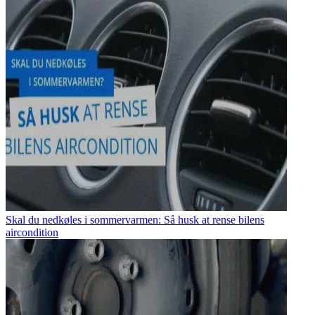
Skal du nedkøles i sommervarmen: Så husk at rense bilens
aircondition