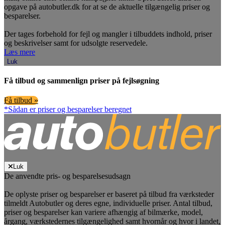
opgave på autobutler.dk for at se de aktuelle tilgængelig priser og
besparelser.
Der tages forbehold for fejl og mangler i tilbuddets indhold, priser
og beskrivelser samt for udsolgte reservedele.
Læs mere
Luk
Få tilbud og sammenlign priser på fejlsøgning
Få tilbud »
*Sådan er priser og besparelser beregnet
Luk
De anvendte pris- og besparelsesudsagn
De oplyste priser og besparelser er baseret på tilbud fra værksteder
tilmeldt Autobutler og deres egne, individuelle priser. Antal tilbud,
priser og besparelser kan variere afhængig af bilmærke, model,
årgang, værkstedernes tilgængelighed samt hvornår og hvor i landet,