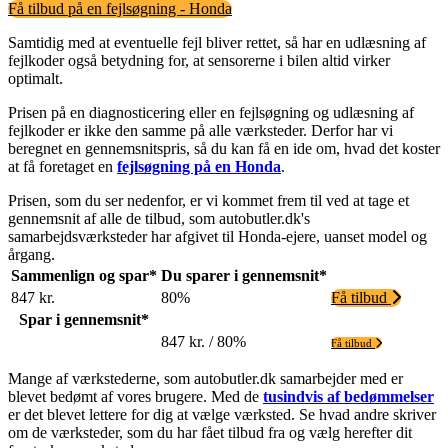
Få tilbud på en fejlsøgning - Honda
Samtidig med at eventuelle fejl bliver rettet, så har en udlæsning af
fejlkoder også betydning for, at sensorerne i bilen altid virker
optimalt.
Prisen på en diagnosticering eller en fejlsøgning og udlæsning af
fejlkoder er ikke den samme på alle værksteder. Derfor har vi
beregnet en gennemsnitspris, så du kan få en ide om, hvad det koster
at få foretaget en
fejlsøgning på en Honda
.
Prisen, som du ser nedenfor, er vi kommet frem til ved at tage et
gennemsnit af alle de tilbud, som autobutler.dk's
samarbejdsværksteder har afgivet til Honda-ejere, uanset model og
årgang.
Sammenlign og spar*
Du sparer i gennemsnit*
847 kr.
80%
Få tilbud
Spar i gennemsnit*
847 kr. / 80%
Få tilbud
Mange af værkstederne, som autobutler.dk samarbejder med er
blevet bedømt af vores brugere. Med de
tusindvis af bedømmelser
er det blevet lettere for dig at vælge værksted. Se hvad andre skriver
om de værksteder, som du har fået tilbud fra og vælg herefter dit