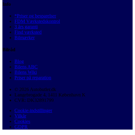
Info
*Priser og besparelser
FDM Værkstedskontrol
3 års garanti
Find værksted
Bilmærker
Bilråd
Blog
Bilens ABC
Bilens Wiki
Priser på reparation
© 2026 Autobutler.dk
Langebrogade 4, 1411 København K
CVR: DK32891799
Cookie-indstillinger
Vilkår
Cookies
GDPR