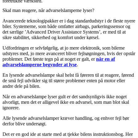
foretrukne værksted.
Skal man reagere, når advarselslamperne lyser?
Avancerede teknologipakker er i dag standardudstyr i de fleste nyere
biler. Systemerne, som både omfatter airbags, parkeringssensor og
det særlige ’Advanced Driver Assistance Systems’, er med til at
sikre stabilitet, sikkerhed og komfort under kørsel.
Udfordringen er selvfølgelig, at jo mere elektronik, som bilerne
udstyres med, jo mere avanceret bliver fejlsøgningen, hvis der opstår
problemer. Det første tegn på at noget er galt, er
når en af
advarselslamperne begynder at lyse
.
En lysende advarselslampe skal helst få føreren til at reagere, førend
de små fejl udvikler sig til større problemer enten på motor eller
andre dele på bilen.
Når en advarselslampe lyser gult er det sandsynligvis ikke noget
alvorligt, men det er alligevel ikke en advarsel, som man blot skal
ignorere.
Alle lysende advarselslamper kræver handling, og enhver fejl bør
derfor blive undersøgt.
Det er en god ide at starte med at tjekke bilens instruktionsbog. Her