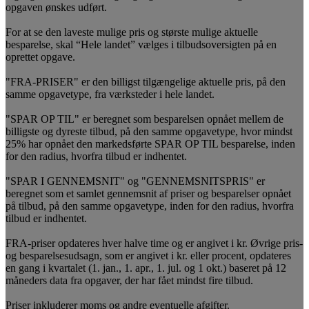
opgaven ønskes udført.
For at se den laveste mulige pris og største mulige aktuelle
besparelse, skal “Hele landet” vælges i tilbudsoversigten på en
oprettet opgave.
"FRA-PRISER" er den billigst tilgængelige aktuelle pris, på den
samme opgavetype, fra værksteder i hele landet.
"SPAR OP TIL" er beregnet som besparelsen opnået mellem de
billigste og dyreste tilbud, på den samme opgavetype, hvor mindst
25% har opnået den markedsførte SPAR OP TIL besparelse, inden
for den radius, hvorfra tilbud er indhentet.
"SPAR I GENNEMSNIT" og "GENNEMSNITSPRIS" er
beregnet som et samlet gennemsnit af priser og besparelser opnået
på tilbud, på den samme opgavetype, inden for den radius, hvorfra
tilbud er indhentet.
FRA-priser opdateres hver halve time og er angivet i kr. Øvrige pris-
og besparelsesudsagn, som er angivet i kr. eller procent, opdateres
en gang i kvartalet (1. jan., 1. apr., 1. jul. og 1 okt.) baseret på 12
måneders data fra opgaver, der har fået mindst fire tilbud.
Priser inkluderer moms og andre eventuelle afgifter.