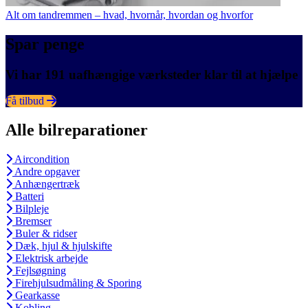
Alt om tandremmen – hvad, hvornår, hvordan og hvorfor
Spar penge
Vi har 191 uafhængige værksteder klar til at hjælpe
Få tilbud
Alle bilreparationer
Aircondition
Andre opgaver
Anhængertræk
Batteri
Bilpleje
Bremser
Buler & ridser
Dæk, hjul & hjulskifte
Elektrisk arbejde
Fejlsøgning
Firehjulsudmåling & Sporing
Gearkasse
Kobling