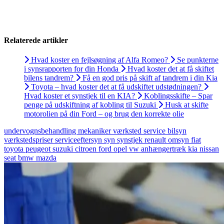
Relaterede artikler
Hvad koster en fejlsøgning af Alfa Romeo?
Se punkterne
i synsrapporten for din Honda
Hvad koster det at få skiftet
bilens tandrem?
Få en god pris på skift af tandrem i din Kia
Toyota – hvad koster det at få udskiftet udstødningen?
Hvad koster et synstjek til en KIA?
Koblingsskifte – Spar
penge på udskiftning af kobling til Suzuki
Husk at skifte
motorolien på din Ford – og brug den korrekte olie
undervognsbehandling
mekaniker
værksted
service
bilsyn
værkstedspriser
serviceeftersyn
syn
synstjek
renault
omsyn
fiat
toyota
peugeot
suzuki
citroen
ford
opel
vw
anhængertræk
kia
nissan
seat
bmw
mazda