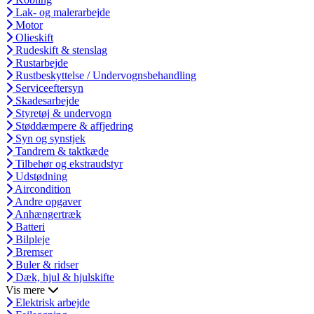
Lak- og malerarbejde
Motor
Olieskift
Rudeskift & stenslag
Rustarbejde
Rustbeskyttelse / Undervognsbehandling
Serviceeftersyn
Skadesarbejde
Styretøj & undervogn
Støddæmpere & affjedring
Syn og synstjek
Tandrem & taktkæde
Tilbehør og ekstraudstyr
Udstødning
Aircondition
Andre opgaver
Anhængertræk
Batteri
Bilpleje
Bremser
Buler & ridser
Dæk, hjul & hjulskifte
Vis mere
Elektrisk arbejde