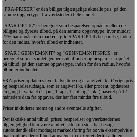
"FRA-PRISER" er den billigst tilgængelige aktuelle pris, på den
samme opgavetype, fra værksteder i hele landet.
"SPAR OP TIL" er beregnet som besparelsen opnået mellem de
billigste og dyreste tilbud, på den samme opgavetype, hvor mindst
25% har opnået den markedsførte SPAR OP TIL besparelse, inden
for den radius, hvorfra tilbud er indhentet.
"SPAR I GENNEMSNIT" og "GENNEMSNITSPRIS" er
beregnet som et samlet gennemsnit af priser og besparelser opnået
på tilbud, på den samme opgavetype, inden for den radius, hvorfra
tilbud er indhentet.
FRA-priser opdateres hver halve time og er angivet i kr. Øvrige pris-
og besparelsesudsagn, som er angivet i kr. eller procent, opdateres
en gang i kvartalet (1. jan., 1. apr., 1. jul. og 1 okt.) baseret på 12
måneders data fra opgaver, der har fået mindst fire tilbud.
Priser inkluderer moms og andre eventuelle afgifter.
Det faktiske antal tilbud, priser, besparelser og værkstedernes
tilgængelighed kan være ændret, siden du sidst har besøgt
autobutler.dk eller modtaget markedsføring fra os via eksempelvis e-
mail, online eller offline kampagner m.m. Opret derfor altid en