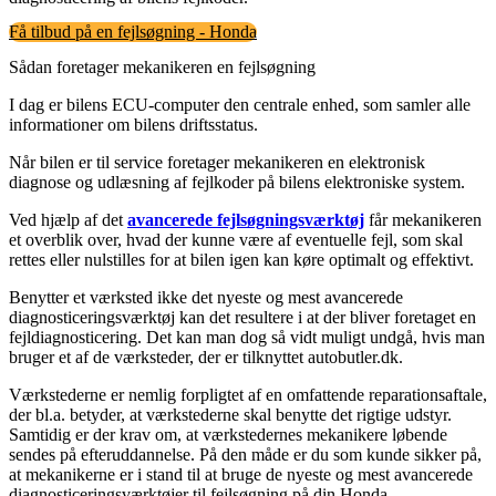
Få tilbud på en fejlsøgning - Honda
Sådan foretager mekanikeren en fejlsøgning
I dag er bilens ECU-computer den centrale enhed, som samler alle
informationer om bilens driftsstatus.
Når bilen er til service foretager mekanikeren en elektronisk
diagnose og udlæsning af fejlkoder på bilens elektroniske system.
Ved hjælp af det
avancerede fejlsøgningsværktøj
får mekanikeren
et overblik over, hvad der kunne være af eventuelle fejl, som skal
rettes eller nulstilles for at bilen igen kan køre optimalt og effektivt.
Benytter et værksted ikke det nyeste og mest avancerede
diagnosticeringsværktøj kan det resultere i at der bliver foretaget en
fejldiagnosticering. Det kan man dog så vidt muligt undgå, hvis man
bruger et af de værksteder, der er tilknyttet autobutler.dk.
Værkstederne er nemlig forpligtet af en omfattende reparationsaftale,
der bl.a. betyder, at værkstederne skal benytte det rigtige udstyr.
Samtidig er der krav om, at værkstedernes mekanikere løbende
sendes på efteruddannelse. På den måde er du som kunde sikker på,
at mekanikerne er i stand til at bruge de nyeste og mest avancerede
diagnosticeringsværktøjer til fejlsøgning på din Honda.