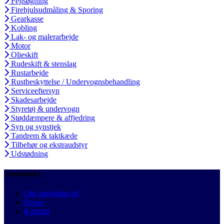
Fejlsøgning
Firehjulsudmåling & Sporing
Gearkasse
Kobling
Lak- og malerarbejde
Motor
Olieskift
Rudeskift & stenslag
Rustarbejde
Rustbeskyttelse / Undervognsbehandling
Serviceeftersyn
Skadesarbejde
Styretøj & undervogn
Støddæmpere & affjedring
Syn og synstjek
Tandrem & taktkæde
Tilbehør og ekstraudstyr
Udstødning
Autobutler
Om autobutler.dk
Presse
Kontakt