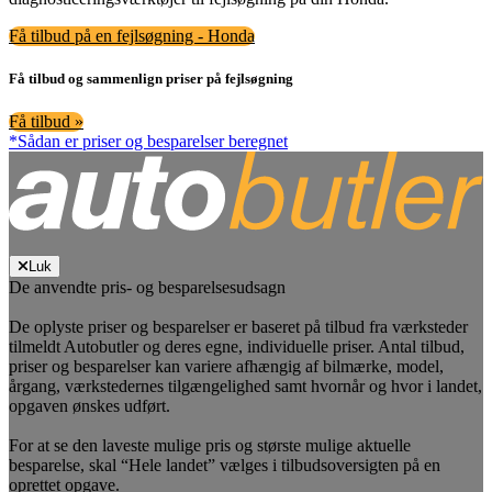
Få tilbud på en fejlsøgning - Honda
Få tilbud og sammenlign priser på fejlsøgning
Få tilbud »
*Sådan er priser og besparelser beregnet
Luk
De anvendte pris- og besparelsesudsagn
De oplyste priser og besparelser er baseret på tilbud fra værksteder
tilmeldt Autobutler og deres egne, individuelle priser. Antal tilbud,
priser og besparelser kan variere afhængig af bilmærke, model,
årgang, værkstedernes tilgængelighed samt hvornår og hvor i landet,
opgaven ønskes udført.
For at se den laveste mulige pris og største mulige aktuelle
besparelse, skal “Hele landet” vælges i tilbudsoversigten på en
oprettet opgave.