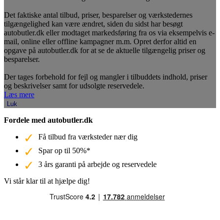
Det faktiske antal tilbud, priser, besparelser og værkstedernes
tilgængelighed kan være ændret, siden du sidst har besøgt
autobutler.dk eller modtaget markedsføring fra os via eksempelvis e-
mail, online eller offline kampagner m.m. Opret derfor altid en
opgave på autobutler.dk for at se de aktuelle tilgængelig priser og
besparelser.
Der tages forbehold for fejl og mangler i tilbuddets indhold, priser
og beskrivelser samt for udsolgte reservedele.
Læs mere
Luk
Fordele med autobutler.dk
Få tilbud fra værksteder nær dig
Spar op til 50%*
3 års garanti på arbejde og reservedele
Vi står klar til at hjælpe dig!