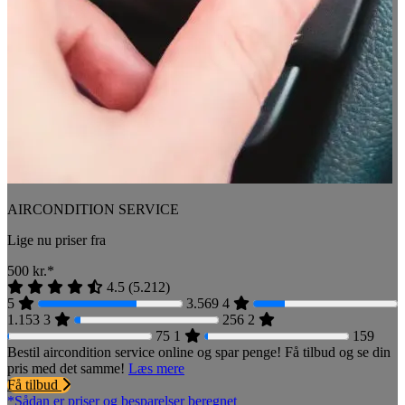
AIRCONDITION SERVICE
Lige nu priser fra
500
kr.*
4.5
(
5.212
)
5
3.569
4
1.153
3
256
2
75
1
159
Bestil aircondition service online og spar penge! Få tilbud og se din
pris med det samme!
Læs mere
Få tilbud
*Sådan er priser og besparelser beregnet