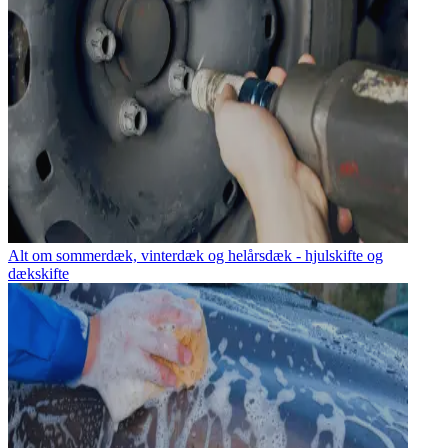
Alt om sommerdæk, vinterdæk og helårsdæk - hjulskifte og
dækskifte