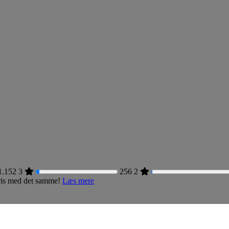
1.152
3
256
2
 pris med det samme!
Læs mere