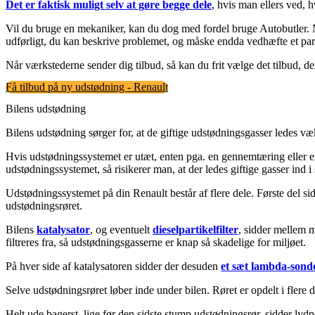
Det er faktisk muligt selv at gøre begge dele
, hvis man ellers ved, 
Vil du bruge en mekaniker, kan du dog med fordel bruge Autobutler. Nå
udførligt, du kan beskrive problemet, og måske endda vedhæfte et par bil
Når værkstederne sender dig tilbud, så kan du frit vælge det tilbud, de
Få tilbud på ny udstødning - Renault
Bilens udstødning
Bilens udstødning sørger for, at de giftige udstødningsgasser ledes væk
Hvis udstødningssystemet er utæt, enten pga. en gennemtæring eller en
udstødningssystemet, så risikerer man, at der ledes giftige gasser ind i
Udstødningssystemet på din Renault består af flere dele. Første del 
udstødningsrøret.
Bilens
katalysator
, og eventuelt
dieselpartikelfilter
, sidder mellem m
filtreres fra, så udstødningsgasserne er knap så skadelige for miljøet.
På hver side af katalysatoren sidder der desuden
et sæt lambda-sond
Selve udstødningsrøret løber inde under bilen. Røret er opdelt i flere 
Helt ude bagerst, lige før den sidste stump udstødningsrør, sidder lyd