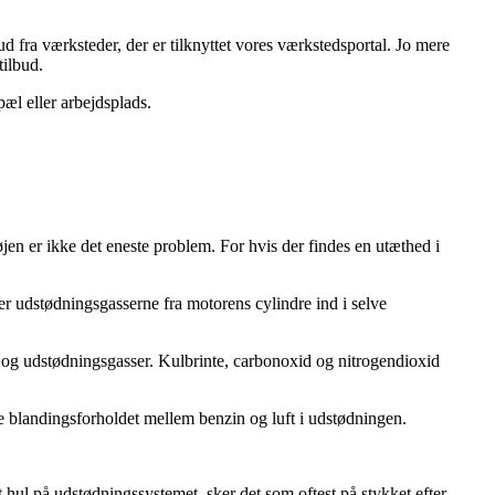
 fra værksteder, der er tilknyttet vores værkstedsportal. Jo mere
tilbud.
pæl eller arbejdsplads.
en er ikke det eneste problem. For hvis der findes en utæthed i
r udstødningsgasserne fra motorens cylindre ind i selve
r og udstødningsgasser. Kulbrinte, carbonoxid og nitrogendioxid
le blandingsforholdet mellem benzin og luft i udstødningen.
t hul på udstødningssystemet, sker det som oftest på stykket efter