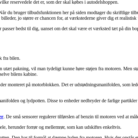
hvilke reservedele det er, som der skal købes i autodelshoppen.
r du bruger tilbudsfunktionen her på siden modtager du skriftlige tilbud
leder, jo større er chancen for, at værkstederne giver dig et realistisk 
r passer bedst til dig, uanset om det skal være et værksted tæt på din bo
 fra bilen.
 utæt pakning, vil man tydeligt kunne høre støjen fra motoren. Men støj
 selve bilens kabine.
sidder monteret på motorblokken. Det er udstødningsmanifolden, som lede
anifolden og lydpotten. Disse to enheder nedbryder de farlige partikle
er
. De små sensorer regulerer tilførslen af benzin til motoren ved at må
dele, herunder forrør og mellemrør, som kan udskiftes enkeltvis.
potten. Den har til formål at dæmpe lyden fra motoren. Hvis der opstår e