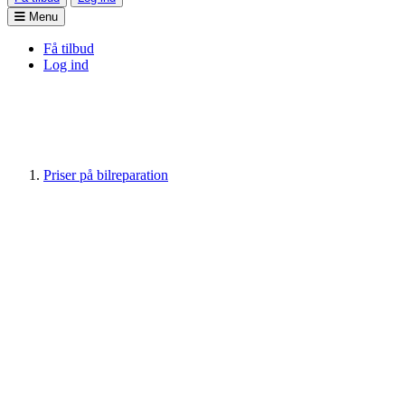
Menu
Få tilbud
Log ind
Priser på bilreparation