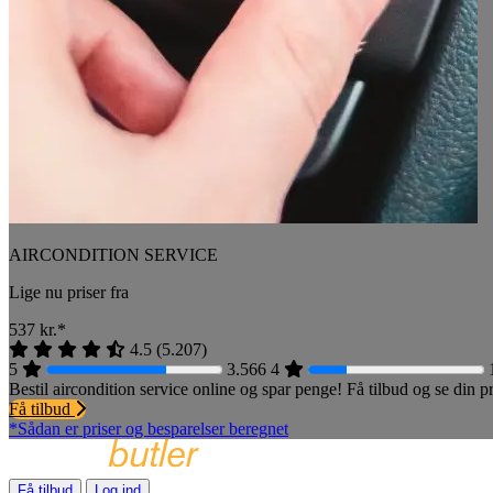
AIRCONDITION SERVICE
Lige nu priser fra
537
kr.*
4.5
(
5.207
)
5
3.566
4
Bestil aircondition service online og spar penge! Få tilbud og se din
Få tilbud
*Sådan er priser og besparelser beregnet
Få tilbud
Log ind