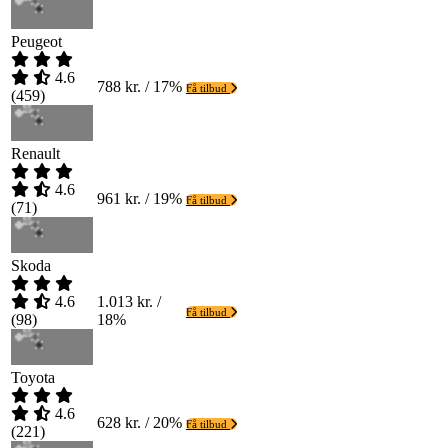
Peugeot
4.6
788 kr. / 17%
Få tilbud
(
459
)
Renault
4.6
961 kr. / 19%
Få tilbud
(
71
)
Skoda
4.6
1.013 kr. /
Få tilbud
(
98
)
18%
Toyota
4.6
628 kr. / 20%
Få tilbud
(
221
)