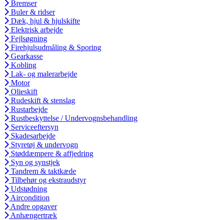
Bremser
Buler & ridser
Dæk, hjul & hjulskifte
Elektrisk arbejde
Fejlsøgning
Firehjulsudmåling & Sporing
Gearkasse
Kobling
Lak- og malerarbejde
Motor
Olieskift
Rudeskift & stenslag
Rustarbejde
Rustbeskyttelse / Undervognsbehandling
Serviceeftersyn
Skadesarbejde
Styretøj & undervogn
Støddæmpere & affjedring
Syn og synstjek
Tandrem & taktkæde
Tilbehør og ekstraudstyr
Udstødning
Aircondition
Andre opgaver
Anhængertræk