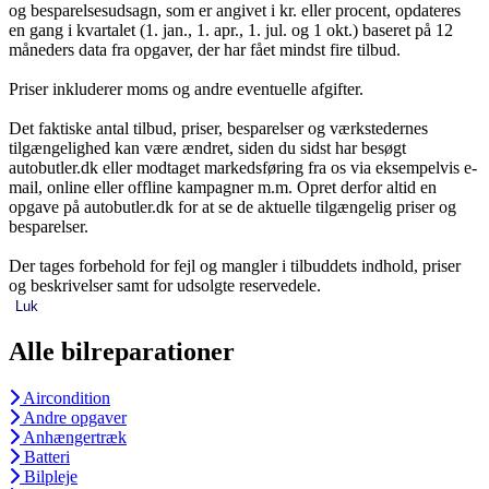
og besparelsesudsagn, som er angivet i kr. eller procent, opdateres
en gang i kvartalet (1. jan., 1. apr., 1. jul. og 1 okt.) baseret på 12
måneders data fra opgaver, der har fået mindst fire tilbud.
Priser inkluderer moms og andre eventuelle afgifter.
Det faktiske antal tilbud, priser, besparelser og værkstedernes
tilgængelighed kan være ændret, siden du sidst har besøgt
autobutler.dk eller modtaget markedsføring fra os via eksempelvis e-
mail, online eller offline kampagner m.m. Opret derfor altid en
opgave på autobutler.dk for at se de aktuelle tilgængelig priser og
besparelser.
Der tages forbehold for fejl og mangler i tilbuddets indhold, priser
og beskrivelser samt for udsolgte reservedele.
Luk
Alle bilreparationer
Aircondition
Andre opgaver
Anhængertræk
Batteri
Bilpleje