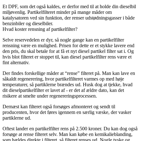
Et DPF, som det også kaldes, er derfor med til at holde din dieselbil
miljøvenlig. Partikelfilteret minder på mange måder om
katalysatoren ved sin funktion, der renser udstødningsgasser i både
benzinbiler og dieselbiler.
Hvad koster rensning af partikelfilter?
Selve reservedelen er dyr, så nogle gange kan en partikelfilter
rensning være en mulighed. Prisen for dette er et stykke lavere end
den pris, du skal betale for at få et nyt diesel partikel filter sat i. Og
hvis blot filteret er stoppet til, kan diesel partikelfilter rens være et
fint alternativ.
Der findes forskellige måder at “rense” filteret på. Man kan lave en
såkaldt regenerering, hvor partikelfilteret varmes op med høje
temperaturer, så partiklerne brændes ud. Husk dog at tjekke, hvad
dit dieselpartikelfilter er lavet af - er det af ældre dato, kan det
risikere at smelte under regenereringsprocessen.
Dernæst kan filteret også forsøges afmonteret og sendt til
producenten, hvor det føres igennem en særlig væske, der vasker
partiklerne ud.
Oftest lander en partikelfilter rens på 2.500 kroner. Du kan dog også
forsøge at rense filteret selv. Man kan købe en kemikalieblanding,
som hældes direkte i filteret, så filteret renses ud. Nogle tyske og