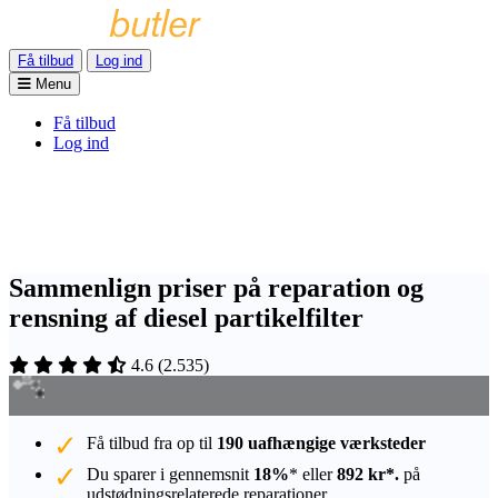
Få tilbud
Log ind
Menu
Få tilbud
Log ind
Sammenlign priser på reparation og
rensning af diesel partikelfilter
4.6
(
2.535
)
Få tilbud fra op til
190 uafhængige værksteder
Du sparer i gennemsnit
18%
* eller
892 kr*.
på
udstødningsrelaterede reparationer