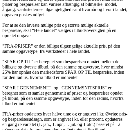
priser og besparelser kan variere afhængig af bilmærke, model,
årgang, værkstedernes tilgængelighed samt hvornår og hvor i landet,
opgaven ønskes udført.
For at se den laveste mulige pris og største mulige aktuelle
besparelse, skal “Hele landet” vælges i tilbudsoversigten på en
oprettet opgave.
"FRA-PRISER" er den billigst tilgængelige aktuelle pris, på den
samme opgavetype, fra værksteder i hele landet.
"SPAR OP TIL" er beregnet som besparelsen opnået mellem de
billigste og dyreste tilbud, på den samme opgavetype, hvor mindst
25% har opnået den markedsførte SPAR OP TIL besparelse, inden
for den radius, hvorfra tilbud er indhentet.
"SPAR I GENNEMSNIT" og "GENNEMSNITSPRIS" er
beregnet som et samlet gennemsnit af priser og besparelser opnået
på tilbud, på den samme opgavetype, inden for den radius, hvorfra
tilbud er indhentet.
FRA-priser opdateres hver halve time og er angivet i kr. Øvrige pris-
og besparelsesudsagn, som er angivet i kr. eller procent, opdateres
en gang i kvartalet (1. jan., 1. apr., 1. jul. og 1 okt.) baseret på 12
måneders data fra opgaver, der har fået mindst fire tilbud.