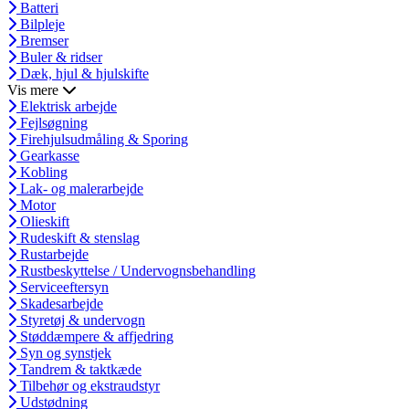
Batteri
Bilpleje
Bremser
Buler & ridser
Dæk, hjul & hjulskifte
Vis mere
Elektrisk arbejde
Fejlsøgning
Firehjulsudmåling & Sporing
Gearkasse
Kobling
Lak- og malerarbejde
Motor
Olieskift
Rudeskift & stenslag
Rustarbejde
Rustbeskyttelse / Undervognsbehandling
Serviceeftersyn
Skadesarbejde
Styretøj & undervogn
Støddæmpere & affjedring
Syn og synstjek
Tandrem & taktkæde
Tilbehør og ekstraudstyr
Udstødning