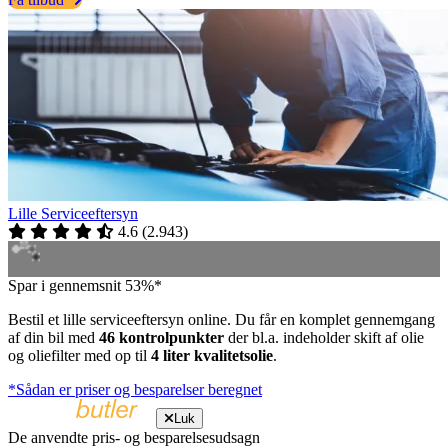
Lille Serviceeftersyn
4.6
(
2.943
)
Spar i gennemsnit 53%*
Bestil et lille serviceeftersyn online. Du får en komplet gennemgang
af din bil med
46 kontrolpunkter
der bl.a. indeholder skift af olie
og oliefilter med op til
4 liter kvalitetsolie
.
*Sådan er priser og besparelser beregnet
Luk
De anvendte pris- og besparelsesudsagn