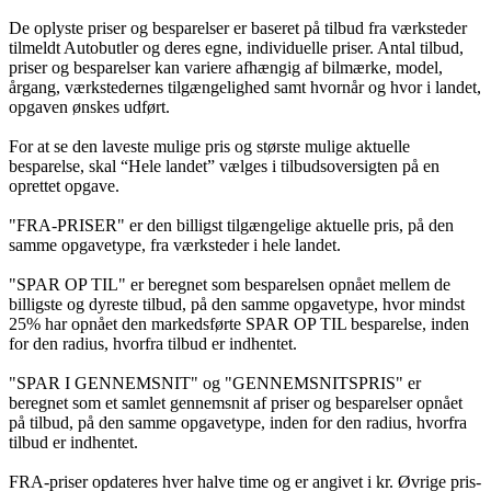
De oplyste priser og besparelser er baseret på tilbud fra værksteder
tilmeldt Autobutler og deres egne, individuelle priser. Antal tilbud,
priser og besparelser kan variere afhængig af bilmærke, model,
årgang, værkstedernes tilgængelighed samt hvornår og hvor i landet,
opgaven ønskes udført.
For at se den laveste mulige pris og største mulige aktuelle
besparelse, skal “Hele landet” vælges i tilbudsoversigten på en
oprettet opgave.
"FRA-PRISER" er den billigst tilgængelige aktuelle pris, på den
samme opgavetype, fra værksteder i hele landet.
"SPAR OP TIL" er beregnet som besparelsen opnået mellem de
billigste og dyreste tilbud, på den samme opgavetype, hvor mindst
25% har opnået den markedsførte SPAR OP TIL besparelse, inden
for den radius, hvorfra tilbud er indhentet.
"SPAR I GENNEMSNIT" og "GENNEMSNITSPRIS" er
beregnet som et samlet gennemsnit af priser og besparelser opnået
på tilbud, på den samme opgavetype, inden for den radius, hvorfra
tilbud er indhentet.
FRA-priser opdateres hver halve time og er angivet i kr. Øvrige pris-