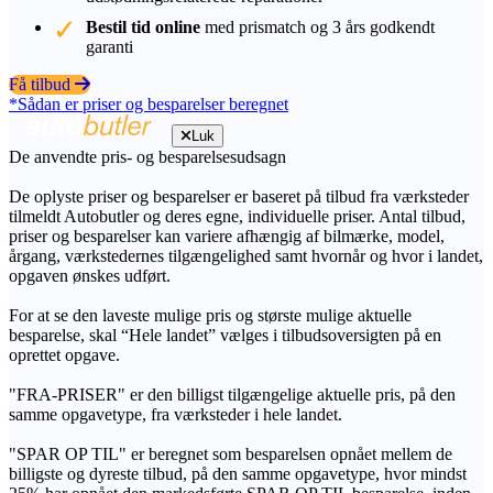
Bestil tid online
med prismatch og 3 års godkendt
garanti
Få tilbud
*Sådan er priser og besparelser beregnet
Luk
De anvendte pris- og besparelsesudsagn
De oplyste priser og besparelser er baseret på tilbud fra værksteder
tilmeldt Autobutler og deres egne, individuelle priser. Antal tilbud,
priser og besparelser kan variere afhængig af bilmærke, model,
årgang, værkstedernes tilgængelighed samt hvornår og hvor i landet,
opgaven ønskes udført.
For at se den laveste mulige pris og største mulige aktuelle
besparelse, skal “Hele landet” vælges i tilbudsoversigten på en
oprettet opgave.
"FRA-PRISER" er den billigst tilgængelige aktuelle pris, på den
samme opgavetype, fra værksteder i hele landet.
"SPAR OP TIL" er beregnet som besparelsen opnået mellem de
billigste og dyreste tilbud, på den samme opgavetype, hvor mindst