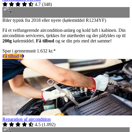
4.7
(
348
)
Biler typisk fra 2018 eller nyere (kølemiddel R1234YF)
Få et velfungerende aircondition-anlæg og kold luft i kabinen. Din
aircondition serviceres, tjekkes for utætheder og der påfyldes op til
200g
kølemiddel.
Få tilbud
og se din pris med det samme!
Spar i gennemsnit 1.632 kr.*
Få tilbud
Reparation af aircondition
4.5
(
1.092
)