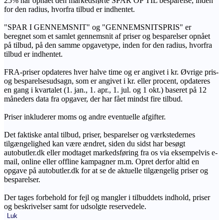
25% har opnået den markedsførte SPAR OP TIL besparelse, inden
for den radius, hvorfra tilbud er indhentet.
"SPAR I GENNEMSNIT" og "GENNEMSNITSPRIS" er
beregnet som et samlet gennemsnit af priser og besparelser opnået
på tilbud, på den samme opgavetype, inden for den radius, hvorfra
tilbud er indhentet.
FRA-priser opdateres hver halve time og er angivet i kr. Øvrige pris-
og besparelsesudsagn, som er angivet i kr. eller procent, opdateres
en gang i kvartalet (1. jan., 1. apr., 1. jul. og 1 okt.) baseret på 12
måneders data fra opgaver, der har fået mindst fire tilbud.
Priser inkluderer moms og andre eventuelle afgifter.
Det faktiske antal tilbud, priser, besparelser og værkstedernes
tilgængelighed kan være ændret, siden du sidst har besøgt
autobutler.dk eller modtaget markedsføring fra os via eksempelvis e-
mail, online eller offline kampagner m.m. Opret derfor altid en
opgave på autobutler.dk for at se de aktuelle tilgængelig priser og
besparelser.
Der tages forbehold for fejl og mangler i tilbuddets indhold, priser
og beskrivelser samt for udsolgte reservedele.
Luk