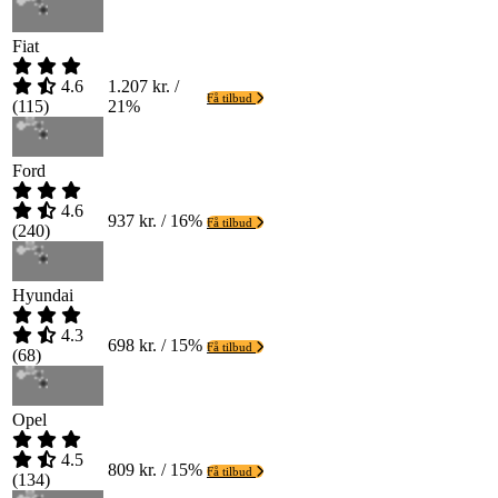
Fiat
4.6
1.207 kr. /
Få tilbud
(
115
)
21%
Ford
4.6
937 kr. / 16%
Få tilbud
(
240
)
Hyundai
4.3
698 kr. / 15%
Få tilbud
(
68
)
Opel
4.5
809 kr. / 15%
Få tilbud
(
134
)