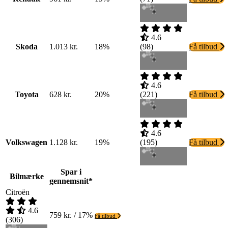
4.6
Skoda
1.013 kr.
18%
(
98
)
Få tilbud
4.6
Toyota
628 kr.
20%
(
221
)
Få tilbud
4.6
Volkswagen
1.128 kr.
19%
(
195
)
Få tilbud
Spar i
Bilmærke
gennemsnit*
Citroën
4.6
759 kr. / 17%
Få tilbud
(
306
)