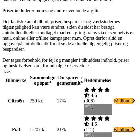
Priser inkluderer moms og andre eventuelle afgifter.
Det faktiske antal tilbud, priser, besparelser og værkstedernes
tilgængelighed kan være ændret, siden du sidst har besøgt
autobutler.dk eller modtaget markedsføring fra os via eksempelvis e-
mail, online eller offline kampagner m.m. Opret derfor altid en
opgave på autobutler.dk for at se de aktuelle tilgængelig priser og
besparelser.
Der tages forbehold for fejl og mangler i tilbuddets indhold, priser
og beskrivelser samt for udsolgte reservedele.
Luk
Sammenlign
Du sparer i
Bilmærke
Bedømmelser
og spar*
gennemsnit*
4.6
Citroën
759 kr.
17%
(
306
)
Få tilbud
4.6
Fiat
1.207 kr.
21%
(
115
)
Få tilbud