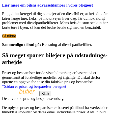
Lær mere om bilens advarselslamper i vores blogpost
En god huskeregel til dig som ejer af en dieselbil er, at hvis du ofte
kører lange ture, f.eks. på motorvejen hver dag, får du nok aldrig
problemer med dieselpartikelfilteret. Mens hvis du stort set kun har
korte ture i byen, så kan det bedre betale sig med en benzinbil.
Få tilbud
Sammenlign tilbud på:
Rensning af diesel partikelfilter.
Så meget sparer bilejere på udstødnings-
arbejde
Priser og besparelser for de viste bilmærker, er baseret på et
gennemsnit af forskellige modeller og årgange. Du skal derfor
oprette en opgave for at se din faktiske pris og besparelse.
*Sådan er priser og besparelser beregnet
Luk
De anvendte pris- og besparelsesudsagn
De oplyste priser og besparelser er baseret på tilbud fra værksteder
tilmeldt Autobutler og deres egne, individuelle priser. Antal tilbud,