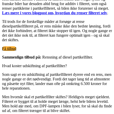
franske biler har desuden altid brug for additiv i filteret, som også
renser partiklerne i partikelfilteret, så bilen ikke forurener så meget.
Læs mere i vores blogpost om, hvordan du renser filteret selv
.
Til trods for de forskellige måder at forsøge at rense
dieselpartikelfilteret på, er rens måske ikke den bedste løsning, fordi
det ikke forhindrer, at filteret ikke stopper til igen. Og nogle gange er
det slet ikke nok til, at filteret kan fungere optimalt igen - og så skal
det skiftes.
Få tilbud
Sammenlign tilbud på:
Rensning af diesel partikelfilter.
Hvad koster udskiftning af partikelfilter?
Som sagt er en udskiftning af partikelfilteret dyrere end en rens, men
nogle gange er det nødvendigt. Fordi det tager lang tid at afmontere
og påsætte nyt filter, lander man ofte på omkring 6.500 kroner for
hele reparationen.
Men hvornår skal et partikelfilter skiftes? Heldigvis meget sjældent.
Filteret er bygget til at holde meget længe, helst hele bilens levetid.
Men hold øje med, om DPF-lampen i bilen lyser, for så skal du finde
ud af, om filteret trænger til at blive skiftet.