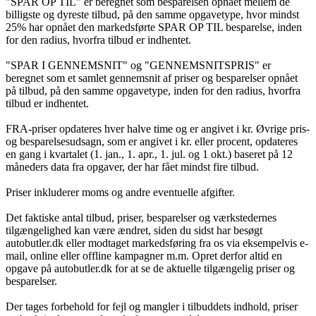
"SPAR OP TIL" er beregnet som besparelsen opnået mellem de
billigste og dyreste tilbud, på den samme opgavetype, hvor mindst
25% har opnået den markedsførte SPAR OP TIL besparelse, inden
for den radius, hvorfra tilbud er indhentet.
"SPAR I GENNEMSNIT" og "GENNEMSNITSPRIS" er
beregnet som et samlet gennemsnit af priser og besparelser opnået
på tilbud, på den samme opgavetype, inden for den radius, hvorfra
tilbud er indhentet.
FRA-priser opdateres hver halve time og er angivet i kr. Øvrige pris-
og besparelsesudsagn, som er angivet i kr. eller procent, opdateres
en gang i kvartalet (1. jan., 1. apr., 1. jul. og 1 okt.) baseret på 12
måneders data fra opgaver, der har fået mindst fire tilbud.
Priser inkluderer moms og andre eventuelle afgifter.
Det faktiske antal tilbud, priser, besparelser og værkstedernes
tilgængelighed kan være ændret, siden du sidst har besøgt
autobutler.dk eller modtaget markedsføring fra os via eksempelvis e-
mail, online eller offline kampagner m.m. Opret derfor altid en
opgave på autobutler.dk for at se de aktuelle tilgængelig priser og
besparelser.
Der tages forbehold for fejl og mangler i tilbuddets indhold, priser