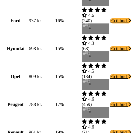
4.6
Ford
937 kr.
16%
(
240
)
Få tilbud
4.3
Hyundai
698 kr.
15%
(
68
)
Få tilbud
4.5
Opel
809 kr.
15%
(
134
)
Få tilbud
4.6
Peugeot
788 kr.
17%
(
459
)
Få tilbud
4.6
Renault
961 kr.
19%
(
71
)
Få tilbud