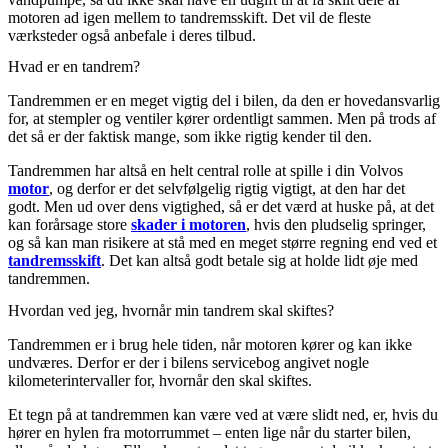
motoren ad igen mellem to tandremsskift. Det vil de fleste
værksteder også anbefale i deres tilbud.
Hvad er en tandrem?
Tandremmen er en meget vigtig del i bilen, da den er hovedansvarlig
for, at stempler og ventiler kører ordentligt sammen. Men på trods af
det så er der faktisk mange, som ikke rigtig kender til den.
Tandremmen har altså en helt central rolle at spille i din Volvos
motor
, og derfor er det selvfølgelig rigtig vigtigt, at den har det
godt. Men ud over dens vigtighed, så er det værd at huske på, at det
kan forårsage store
skader i motoren
, hvis den pludselig springer,
og så kan man risikere at stå med en meget større regning end ved et
tandremsskift
. Det kan altså godt betale sig at holde lidt øje med
tandremmen.
Hvordan ved jeg, hvornår min tandrem skal skiftes?
Tandremmen er i brug hele tiden, når motoren kører og kan ikke
undværes. Derfor er der i bilens servicebog angivet nogle
kilometerintervaller for, hvornår den skal skiftes.
Et tegn på at tandremmen kan være ved at være slidt ned, er, hvis du
hører en hylen fra motorrummet – enten lige når du starter bilen,