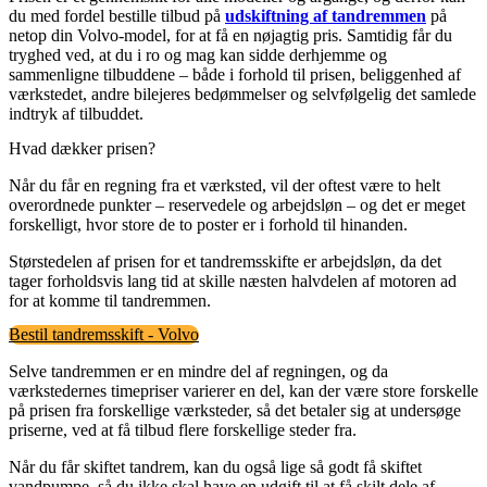
du med fordel bestille tilbud på
udskiftning af tandremmen
på
netop din Volvo-model, for at få en nøjagtig pris. Samtidig får du
tryghed ved, at du i ro og mag kan sidde derhjemme og
sammenligne tilbuddene – både i forhold til prisen, beliggenhed af
værkstedet, andre bilejeres bedømmelser og selvfølgelig det samlede
indtryk af tilbuddet.
Hvad dækker prisen?
Når du får en regning fra et værksted, vil der oftest være to helt
overordnede punkter – reservedele og arbejdsløn – og det er meget
forskelligt, hvor store de to poster er i forhold til hinanden.
Størstedelen af prisen for et tandremsskifte er arbejdsløn, da det
tager forholdsvis lang tid at skille næsten halvdelen af motoren ad
for at komme til tandremmen.
Bestil tandremsskift - Volvo
Selve tandremmen er en mindre del af regningen, og da
værkstedernes timepriser varierer en del, kan der være store forskelle
på prisen fra forskellige værksteder, så det betaler sig at undersøge
priserne, ved at få tilbud flere forskellige steder fra.
Når du får skiftet tandrem, kan du også lige så godt få skiftet
vandpumpe, så du ikke skal have en udgift til at få skilt dele af