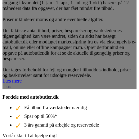
en gang i kvartalet (1. jan., 1. apr., 1. jul. og 1 okt.) baseret på 12
måneders data fra opgaver, der har fået mindst fire tilbud.
Priser inkluderer moms og andre eventuelle afgifter.
Det faktiske antal tilbud, priser, besparelser og værkstedernes
tilgængelighed kan være ændret, siden du sidst har besøgt
autobutler.dk eller modtaget markedsføring fra os via eksempelvis e-
mail, online eller offline kampagner m.m. Opret derfor altid en
opgave på autobutler.dk for at se de aktuelle tilgængelig priser og
besparelser.
Der tages forbehold for fejl og mangler i tilbuddets indhold, priser
og beskrivelser samt for udsolgte reservedele.
Læs mere
Luk
Fordele med autobutler.dk
Få tilbud fra værksteder nær dig
Spar op til 50%*
3 års garanti på arbejde og reservedele
Vi står klar til at hjælpe dig!