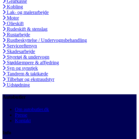
Gearkasse
Kobling
Lak- og malerarbejde
Motor
Olieskift
Rudeskift & stenslag
Rustarbejde
Rustbeskyttelse / Undervognsbehandling
Serviceeftersyn
Skadesarbejde
Styretøj & undervogn
Støddæmpere & affjedring
Syn og synstjek
Tandrem & taktkæde
Tilbehør og ekstraudstyr
Udstødning
Autobutler
Om autobutler.dk
Presse
Kontakt
Info