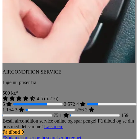
AIRCONDITION SERVICE
Lige nu priser fra
500
kr.*
4.5
(
5.216
)
5
3.572
4
1.154
3
256
2
75
1
159
Bestil aircondition service online og spar penge! Få tilbud og se din
pris med det samme!
Læs mere
Få tilbud
*Sådan er priser og besparelser beregnet