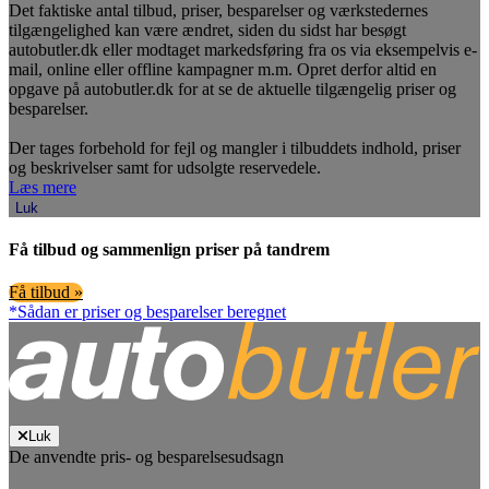
Det faktiske antal tilbud, priser, besparelser og værkstedernes
tilgængelighed kan være ændret, siden du sidst har besøgt
autobutler.dk eller modtaget markedsføring fra os via eksempelvis e-
mail, online eller offline kampagner m.m. Opret derfor altid en
opgave på autobutler.dk for at se de aktuelle tilgængelig priser og
besparelser.
Der tages forbehold for fejl og mangler i tilbuddets indhold, priser
og beskrivelser samt for udsolgte reservedele.
Læs mere
Luk
Få tilbud og sammenlign priser på tandrem
Få tilbud »
*Sådan er priser og besparelser beregnet
Luk
De anvendte pris- og besparelsesudsagn