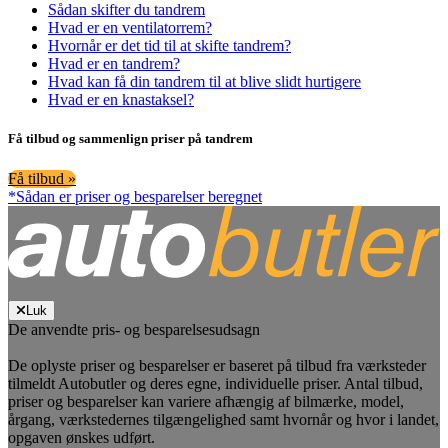
Sådan skifter du tandrem
Hvad er en ventilatorrem?
Hvornår er det tid til at skifte tandrem?
Hvad er en tandrem?
Hvad kan få din tandrem til at blive slidt hurtigere
Hvad er en knastaksel?
Få tilbud og sammenlign priser på tandrem
Få tilbud »
*Sådan er priser og besparelser beregnet
Luk
De anvendte pris- og besparelsesudsagn
De oplyste priser og besparelser er baseret på tilbud fra værksteder
tilmeldt Autobutler og deres egne, individuelle priser. Antal tilbud,
priser og besparelser kan variere afhængig af bilmærke, model,
årgang, værkstedernes tilgængelighed samt hvornår og hvor i landet,
opgaven ønskes udført.