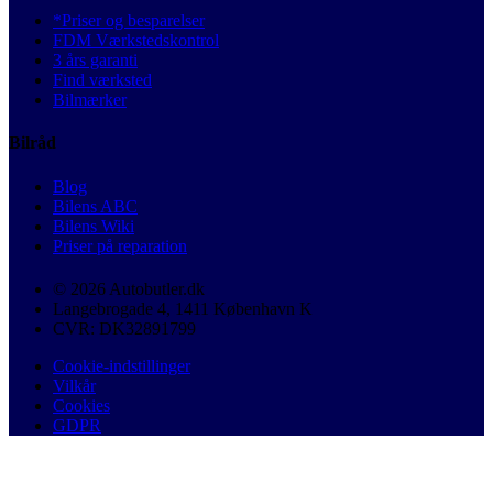
*Priser og besparelser
FDM Værkstedskontrol
3 års garanti
Find værksted
Bilmærker
Bilråd
Blog
Bilens ABC
Bilens Wiki
Priser på reparation
© 2026 Autobutler.dk
Langebrogade 4, 1411 København K
CVR: DK32891799
Cookie-indstillinger
Vilkår
Cookies
GDPR