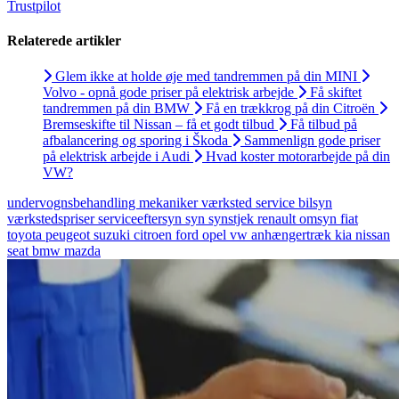
Trustpilot
Relaterede artikler
Glem ikke at holde øje med tandremmen på din MINI
Volvo - opnå gode priser på elektrisk arbejde
Få skiftet
tandremmen på din BMW
Få en trækkrog på din Citroën
Bremseskifte til Nissan – få et godt tilbud
Få tilbud på
afbalancering og sporing i Škoda
Sammenlign gode priser
på elektrisk arbejde i Audi
Hvad koster motorarbejde på din
VW?
undervognsbehandling
mekaniker
værksted
service
bilsyn
værkstedspriser
serviceeftersyn
syn
synstjek
renault
omsyn
fiat
toyota
peugeot
suzuki
citroen
ford
opel
vw
anhængertræk
kia
nissan
seat
bmw
mazda