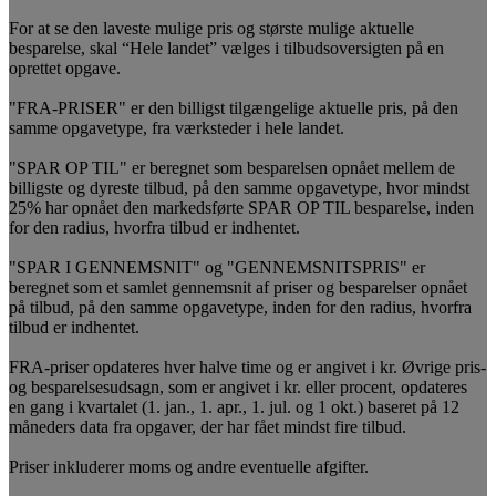
For at se den laveste mulige pris og største mulige aktuelle
besparelse, skal “Hele landet” vælges i tilbudsoversigten på en
oprettet opgave.
"FRA-PRISER" er den billigst tilgængelige aktuelle pris, på den
samme opgavetype, fra værksteder i hele landet.
"SPAR OP TIL" er beregnet som besparelsen opnået mellem de
billigste og dyreste tilbud, på den samme opgavetype, hvor mindst
25% har opnået den markedsførte SPAR OP TIL besparelse, inden
for den radius, hvorfra tilbud er indhentet.
"SPAR I GENNEMSNIT" og "GENNEMSNITSPRIS" er
beregnet som et samlet gennemsnit af priser og besparelser opnået
på tilbud, på den samme opgavetype, inden for den radius, hvorfra
tilbud er indhentet.
FRA-priser opdateres hver halve time og er angivet i kr. Øvrige pris-
og besparelsesudsagn, som er angivet i kr. eller procent, opdateres
en gang i kvartalet (1. jan., 1. apr., 1. jul. og 1 okt.) baseret på 12
måneders data fra opgaver, der har fået mindst fire tilbud.
Priser inkluderer moms og andre eventuelle afgifter.