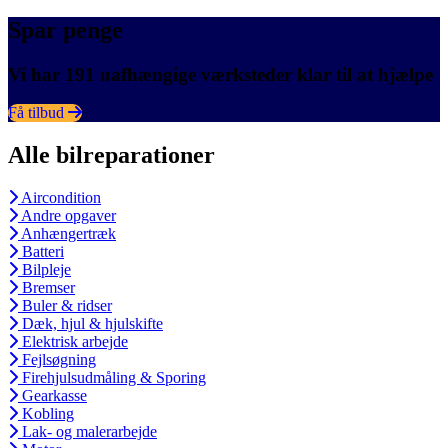
Spar penge
Vi har 191 uafhængige værksteder klar til at hjælpe
Få tilbud
Alle bilreparationer
Aircondition
Andre opgaver
Anhængertræk
Batteri
Bilpleje
Bremser
Buler & ridser
Dæk, hjul & hjulskifte
Elektrisk arbejde
Fejlsøgning
Firehjulsudmåling & Sporing
Gearkasse
Kobling
Lak- og malerarbejde