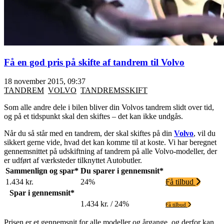
Få en god pris på skifte af tandrem til Volvo
18 november 2015, 09:37
TANDREM
VOLVO
TANDREMSSKIFT
Som alle andre dele i bilen bliver din Volvos tandrem slidt over tid,
og på et tidspunkt skal den skiftes – det kan ikke undgås.
Når du så står med en tandrem, der skal skiftes på din
Volvo
, vil du
sikkert gerne vide, hvad det kan komme til at koste. Vi har beregnet
gennemsnittet på udskiftning af tandrem på alle Volvo-modeller, der
er udført af værksteder tilknyttet Autobutler.
Sammenlign og spar*
Du sparer i gennemsnit*
1.434 kr.
24%
Få tilbud
Spar i gennemsnit*
1.434 kr. / 24%
Få tilbud
Prisen er et gennemsnit for alle modeller og årgange, og derfor kan