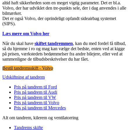
altid haft sikkerheden som en meget vigtig parameter. Det er bl.a.
Volvo, der har udviklet den tre-punkts sele, der i dag anvendes i alle
bilmærker.
Det er også Volvo, der oprindeligt opfandt sideairbag systemet
(SIPS).
Læs mere om Volvo her
Når du skal have
skiftet tandremmen
, kan du med fordel få tilbud,
så du hjemme i ro og mag kan vælge det bedste, enten ved at kigge
på prisen, værkstedets bedømmelser fra andre bilejere, eller ved at
sammenligne de tilbudsbeskrivelser du har fået.
Bestil tandremsskift - Volvo
Udskiftning af tandrem
Pris på tandrem til Ford
Pris på tandrem til Audi
Pris på tandrem til VW
Pris på tandrem til Volvo
Pris på tandrem til Mercedes
Alt om tandrem, kilerem og ventilatorring
Tandrems skifte