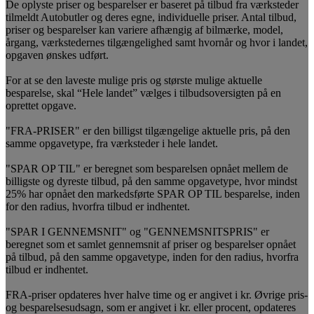
De oplyste priser og besparelser er baseret på tilbud fra værksteder
tilmeldt Autobutler og deres egne, individuelle priser. Antal tilbud,
priser og besparelser kan variere afhængig af bilmærke, model,
årgang, værkstedernes tilgængelighed samt hvornår og hvor i landet,
opgaven ønskes udført.
For at se den laveste mulige pris og største mulige aktuelle
besparelse, skal “Hele landet” vælges i tilbudsoversigten på en
oprettet opgave.
"FRA-PRISER" er den billigst tilgængelige aktuelle pris, på den
samme opgavetype, fra værksteder i hele landet.
"SPAR OP TIL" er beregnet som besparelsen opnået mellem de
billigste og dyreste tilbud, på den samme opgavetype, hvor mindst
25% har opnået den markedsførte SPAR OP TIL besparelse, inden
for den radius, hvorfra tilbud er indhentet.
"SPAR I GENNEMSNIT" og "GENNEMSNITSPRIS" er
beregnet som et samlet gennemsnit af priser og besparelser opnået
på tilbud, på den samme opgavetype, inden for den radius, hvorfra
tilbud er indhentet.
FRA-priser opdateres hver halve time og er angivet i kr. Øvrige pris-
og besparelsesudsagn, som er angivet i kr. eller procent, opdateres