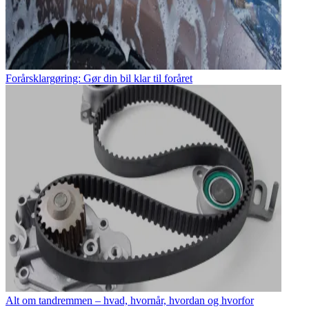
Forårsklargøring: Gør din bil klar til foråret
Alt om tandremmen – hvad, hvornår, hvordan og hvorfor