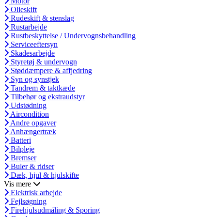
Motor
Olieskift
Rudeskift & stenslag
Rustarbejde
Rustbeskyttelse / Undervognsbehandling
Serviceeftersyn
Skadesarbejde
Styretøj & undervogn
Støddæmpere & affjedring
Syn og synstjek
Tandrem & taktkæde
Tilbehør og ekstraudstyr
Udstødning
Aircondition
Andre opgaver
Anhængertræk
Batteri
Bilpleje
Bremser
Buler & ridser
Dæk, hjul & hjulskifte
Vis mere
Elektrisk arbejde
Fejlsøgning
Firehjulsudmåling & Sporing