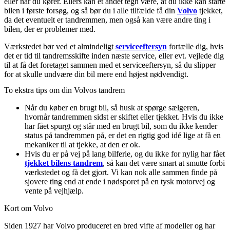
eller når du kører. Ellers kan et andet tegn være, at du ikke kan starte
bilen i første forsøg, og så bør du i alle tilfælde få din
Volvo
tjekket,
da det eventuelt er tandremmen, men også kan være andre ting i
bilen, der er problemer med.
Værkstedet bør ved et almindeligt
serviceeftersyn
fortælle dig, hvis
det er tid til tandremsskifte inden næste service, eller evt. vejlede dig
til at få det foretaget sammen med et serviceeftersyn, så du slipper
for at skulle undvære din bil mere end højest nødvendigt.
To ekstra tips om din Volvos tandrem
Når du køber en brugt bil, så husk at spørge sælgeren,
hvornår tandremmen sidst er skiftet eller tjekket. Hvis du ikke
har fået spurgt og står med en brugt bil, som du ikke kender
status på tandremmen på, er det en rigtig god idé lige at få en
mekaniker til at tjekke, at den er ok.
Hvis du er på vej på lang bilferie, og du ikke for nylig har fået
tjekket bilens tandrem
, så kan det være smart at smutte forbi
værkstedet og få det gjort. Vi kan nok alle sammen finde på
sjovere ting end at ende i nødsporet på en tysk motorvej og
vente på vejhjælp.
Kort om Volvo
Siden 1927 har Volvo produceret en bred vifte af modeller og har